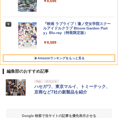
￥8,698
船＆かけだし騎士の応援パック・かけだ
【純正品】DualSense ワイヤレスコン
S5、PS5 Pro、Xbox One、Xbox Serie
【特典】鬼武者 Way of the Sword(【初
ンラインコード版
5
5
し騎士のスタートダッシュパック)
トローラー(CFI-ZCT2J)
s X|S 対応の高精度 H パターン シフター
回購入封入特典】プロダクトコード)
￥5,000
￥6,910
￥10,737
￥14,141
￥7,641
『映画 ラブライブ！蓮ノ空女学院スクー
5
ルアイドルクラブ Bloom Garden Part
y』Blu-ray（特装限定版）
￥8,589
Amazonランキングをもっと見る
編集部のおすすめ記事
Toy
イベント
ハセガワ、東京マルイ、トミーテック、
京商など7社の新製品を紹介
Google 検索で当サイトの記事を優先表示させる