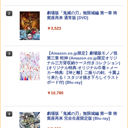
2
￥410
（ダウンロード版）※4,000ポイントま
防止 放熱改善 簡単取り付け Ps5 Slim/P
【純正品】Xbox ワイヤレス コントロー
でご利用可 ■
s5 Pro/Ps5 対応 プレイステーション5 P
2
スプラトゥーン レイダース -Switch2
劇場版「鬼滅の刃」無限城編 第一章 猗
Beast of Reincarnation -PS5 【特典】
ラー (ロボット ホワイト)
2
2
layStation 5
2
窩座再来 通常版 [DVD]
プロダクトコード 封入
￥5,480
￥6,449
￥7,681
￥1,698
￥3,523
【中古】グランツーリスモ4
￥7,286
3
￥470
【中古】Switch2 ドンキーコング バナ
3
【純正品】Xbox ワイヤレス コントロー
ンザ (ニンテンドースイッチ2)
アストロボット
3
3
ラー (カーボンブラック)
Nintendo Switch 2(日本語・国内専用)
【Amazon.co.jp限定】劇場版モノノ怪
【純正品】ディスクドライブ(CFI-ZDD1
3
3
3
￥6,213
￥4,968
第三章 蛇神 (Amazon.co.jp限定オリジ
J) PlayStation 5
【中古】I.Q FINAL
￥8,020
4
ナル三方背収納ケース付きコレクション)
￥55,491
(オリジナル特典:オリジナル巾着＋メー
￥11,980
￥476
カー特典:【坤と離】二振りの剣、十翼よ
り来たる！スタジオ描き下ろしイラスト
スプラトゥーン レイダース
【純正品】Xbox 充電式バッテリー + US
4
4
ボード付) [Blu-ray]
【楽天ブックス限定特典+特典】空の軌
B-C ケーブル
4
【純正品】DualSense ワイヤレスコン
跡 the 2nd PS5版(DLCチラシ：NEOブ
ニンテンドープリペイド番号 9000円|オ
4
￥6,507
4
￥10,780
トローラー ミッドナイト ブラック(CFI-
レイサー・アガット+【早期購入外付特
ンラインコード版
￥2,618
ZCT2J01)
典】DLCチラシ)
【中古】エースコンバット04 シャッター
5
ドスカイ
￥9,000
￥10,737
￥7,480
劇場版「鬼滅の刃」無限城編 第一章 猗
4
￥592
窩座再来 完全生産限定版 [Blu-ray]
【特典】ファイナルファンタジー レゾナ
【国内正規品】Thrustmaster スラスト
5
5
ンス Switch2版(【初回封入特典】魔導
マスター TH8S シフター - PC、PS4、P
ニンテンドープリペイド番号 5000円|オ
5