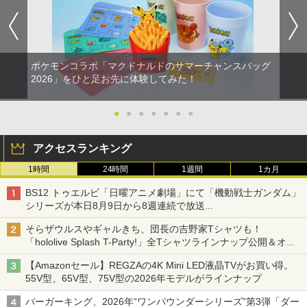
ポケモンコラボ「マクドナルドのサマーチャンスバッグ
2026」をひと足お先に体験してみた！
●
●
●
●
●
●
●
アクセスランキング
1時間
24時間
1週間
1カ月
BS12 トゥエルビ「日曜アニメ劇場」にて「機動戦士ガンダム」
シリーズが本日8月9日から8週連続で放送
初回は「機動戦士ガンダム【HDリマスター版】」
そらザウルスやギャルきち、団長の吉野家Tシャツも！
「hololive Splash T-Party!」全Tシャツラインナップ公開＆オン
ライン販売開始
【Amazonセール】REGZAの4K Mini LED液晶TVがお買い得。
55V型、65V型、75V型の2026年モデルがラインナップ
バーガーキング、2026年“ワンパウンダーシリーズ”第3弾「ダー