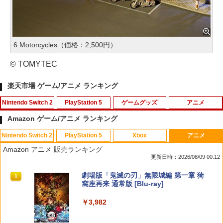
6 Motorcycles（価格：2,500円）
© TOMYTEC
楽天市場 ゲーム/アニメ ランキング
Nintendo Switch 2
PlayStation 5
ゲームグッズ
アニメ
Amazon ゲーム/アニメ ランキング
Nintendo Switch 2
PlayStation 5
Xbox
アニメ
【中古】Switch2 たまごっちのプチプチ
アンサー PS5コントローラ用 プレイアッ
【中古】ぷよぷよ通 決定盤
1
1
1
Amazon アニメ 販売ランキング
おみせっち おまちど−さま！ Nintend
プボタンセット(ブラック)(ANS-PSV003
更新日時：2026/08/09 00:12
o Switch2 Edition (ニンテンドース
BK) 取り寄せ商品【期間数量限定】
￥358
イッチ2)
スプラトゥーン レイダース|オンライン
PlayStation 5 デジタル・エディション
【純正品】Xbox ワイヤレス コントロー
劇場版「鬼滅の刃」無限城編 第一章 猗
1
1
1
1
￥1,049
コード版
日本語専用 Console Language: Japan
ラー + USB-C® ケーブル
窩座再来 通常版 [Blu-ray]
￥4,744
ese only (CFI-2200B01)
￥5,832
￥8,300
￥3,982
【中古】アイドルマスター アニメ & G4
2
￥55,000
U!パック VOL.8
【8/4-11 当店P5倍!&マラソン!】PS5 縦
2
[Switch 2] Star Fox (スターフォックス)
置き スタンド 転倒防止 地震対策 傷付き