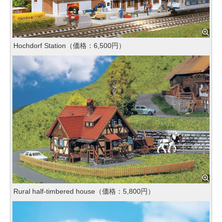
Hochdorf Station（価格：6,500円）
Rural half-timbered house（価格：5,800円）