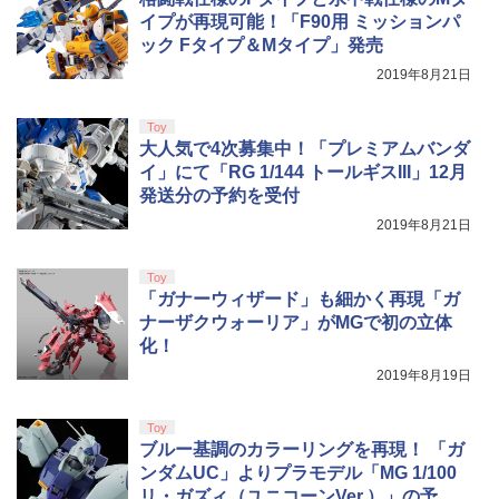
r: Expedition 33 [ELJM-30644 PS5 ク
クラッシャージョー The Movie Blu-ray
5
イプが再現可能！「F90用 ミッションパ
￥699
【純正品】Xbox ワイヤレス コントロー
レ-ル オブスキュ-ル エクスペディション
【80年代SFの金字塔】北米版 PS5再生
ニンテンドープリペイド番号 5000円|オ
5
5
ック Fタイプ＆Mタイプ」発売
【純正品】DualSense ワイヤレスコン
ラー (カーボンブラック)
33]
可
ンラインコード版
5
劇場版「鬼滅の刃」無限城編 第一章 猗
5
トローラー(CFI-ZCT2J)
2019年8月21日
窩座再来 完全生産限定版 [DVD]
￥8,020
￥6,280
￥4,790
￥5,000
￥10,737
￥7,828
Toy
大人気で4次募集中！「プレミアムバンダ
イ」にて「RG 1/144 トールギスIII」12月
発送分の予約を受付
2019年8月21日
Toy
「ガナーウィザード」も細かく再現「ガ
ナーザクウォーリア」がMGで初の立体
化！
2019年8月19日
Toy
ブルー基調のカラーリングを再現！ 「ガ
ンダムUC」よりプラモデル「MG 1/100
リ・ガズィ（ユニコーンVer.）」の予約