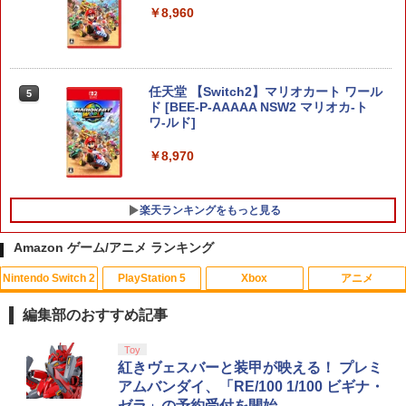
￥8,960
任天堂 【Switch2】マリオカート ワール
5
ド [BEE-P-AAAAA NSW2 マリオカ-ト
ワ-ルド]
￥8,970
楽天ランキングをもっと見る
Amazon ゲーム/アニメ ランキング
Nintendo Switch 2
PlayStation 5
Xbox
アニメ
【中古】【18歳以上対象】Rise of the R
【中古】グランツーリスモ
【中古】 コクリコ坂から レンタル落ち
1
1
1
onin Z versionソフト:プレイステーショ
Blu-ray ブルーレイ / [DVD]【メール便送
編集部のおすすめ記事
ン5ソフト／ロールプレイング・ゲーム
料無料】
￥350
スプラトゥーン レイダース|オンライン
PlayStation 5 デジタル・エディション
【純正品】Xbox ワイヤレス コントロー
劇場版「鬼滅の刃」無限城編 第一章 猗
Toy
1
1
1
1
￥3,270
￥1,525
コード版
日本語専用 Console Language: Japan
ラー + USB-C® ケーブル
窩座再来 通常版 [Blu-ray]
紅きヴェスバーと装甲が映える！ プレミ
ese only (CFI-2200B01)
アムバンダイ、「RE/100 1/100 ビギナ・
￥5,832
￥8,300
￥3,964
ゼラ」の予約受付を開始