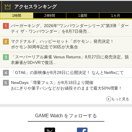
アクセスランキング
1時間
24時間
1週間
1カ月
バーガーキング、2026年“ワンパウンダーシリーズ”第3弾「ダー
ティ ザ・ワンパウンダー」を8月7日発売
「特製ガーリックマヨソース」を使用した超大型チーズバーガー
マクドナルド、ハッピーセット「ポケモン」発売決定！
ポケモン30周年記念で30匹が大集合
「スーパーリアル麻雀 Venus Returns」8月27日に発売決定。脱
衣麻雀が3D×VRで復活
発売から2週間は20%オフになるセールが実施
「GTA6」の新映像が8月28日に公開決定！ なんとNetflixにて
NewDays「増量フェス」が8月18日より開催
おにぎりや菓子パンなどがお値段そのままで最大50%増量！
もっと見る
GAME Watch をフォローする