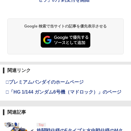
￥55,000
【中古】BLEACH ソウル・イグニッショ
PS5 ドラゴンボール Sparking! ZERO E
【中古】ファンタジア ダイヤモンド・
2
2
2
ン PlayStation3 the Best
LJS-20069
コレクション＆ファンタジア2000 ブル
ーレイ・セット/Blu−ray Disc/VWBS-1
Xbox プリペイドカード 5,000円 デジタ
226
￥350
2
￥3,580
スプラトゥーン レイダース -Switch2
劇場版「鬼滅の刃」無限城編 第一章 猗
Beast of Reincarnation -PS5 【特典】
ルコード 【旧 Xbox ギフトカード】 [オ
2
2
2
Google 検索で当サイトの記事を優先表示させる
窩座再来 通常版 [DVD]
プロダクトコード 封入
ンラインコード]
￥2,505
￥6,455
￥3,523
￥7,286
￥5,000
【中古】【3DS】ドラゴンクエストXI 過
Marvel's Spider-Man 2
3
3
ぎ去りし時を求めて
新劇場版銀魂 -吉原大炎上ー (通常版)【B
￥4,011
3
lu-ray】 [ 杉田智和 ]
￥588
【純正品】Xbox ワイヤレス コントロー
3
Nintendo Switch 2(日本語・国内専用)
劇場版「鬼滅の刃」無限城編 第一章 猗
【純正品】ディスクドライブ(CFI-ZDD1
3
3
ラー (ロボット ホワイト)
3
￥4,118
窩座再来 完全生産限定版 [Blu-ray]
J) PlayStation 5
関連リンク
￥55,603
￥7,681
￥8,698
【中古】ファイナルファンタジーVII イ
￥11,849
4
□プレミアムバンダイのホームページ
【中古】【18歳以上対象】アサシン クリ
4
ンターナショナル
ード シャドウズ スタンダードエディシ
□「HG 1/144 ガンダム6号機（マドロック）」のページ
ョンソフト:プレイステーション5ソフト
劇場版 あの日見た花の名前を僕達はま
4
￥653
／アクション・ゲーム
だ知らない。【通常版】【Blu-ray】 [ 入
【純正品】Xbox 充電式バッテリー + US
4
【純正品】DualSense ワイヤレスコン
野自由 ]
B-C ケーブル
ニンテンドープリペイド番号 9000円|オ
4
4
『映画 ラブライブ！蓮ノ空女学院スクー
4
トローラー ミッドナイト ブラック(CFI-
ンラインコード版
￥5,800
ルアイドルクラブ Bloom Garden Part
ZCT2J01)
関連記事
￥4,312
￥2,618
y』Blu-ray（特装限定版）
【中古】真・女神転生IV “豪華ブックレ
5
￥9,000
ット仕様"サウンド&アートコレクション
￥10,737
Toy
￥8,589
付
Kepler Interactive 【PS5】Clair Obscu
格闘戦仕様のFタイプと水中戦仕様のMタ
5