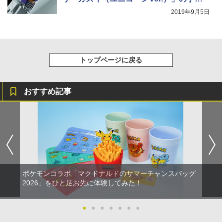
受付が本日13時より開始！
2019年9月5日
トップページに戻る
おすすめ記事
ポケモンコラボ「マクドナルドのサマーチャンスバッグ
2026」をひと足お先に体験してみた！
●
●
●
●
●
●
●