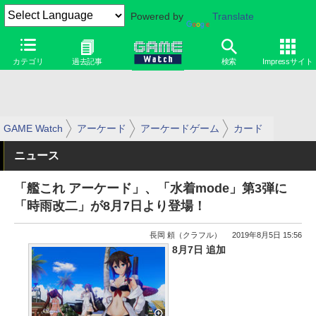
Powered by
Translate
カテゴリ
過去記事
検索
Impressサイト
GAME Watch
アーケード
アーケードゲーム
カード
ニュース
「艦これ アーケード」、「水着mode」第3弾に
「時雨改二」が8月7日より登場！
長岡 頼（クラフル）
2019年8月5日 15:56
8月7日 追加