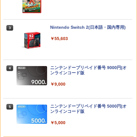
￥1,300
Beast of Reincarnation 【PS5】
3
Hot For Teacher DVD 即納 dvd comple
3
【楽天ブックス限定特典+特典】鬼滅の
te BOX 北米版 USA正規品 全2話 全話 完
3
￥7,630
刃 ヒノカミ血風譚2 Nintendo Switch 2
全収録 アニメ 美少女アニメ 日本語 英語
PlayVital Switch 2(2025年モデル) 対応
Edition ＋ 「無限城編 第一章」キャラク
Hot For TEACHER dvd コンプリート
3
Nintendo Switch 2(日本語・国内専用)
3
メッシュ防塵カバー 通気性 スイッチ2対
ターパス(ステッカー二種+【外付先着購
応キズ防止 排熱設計 ダストカバー ドッ
入特典】サイバーコネクトツー制作「無
￥6,600
￥55,603
クに装着したまま使用可能 保護スリーブ
限城編 第一章」キャラクターパス ゲー
【メッシュ ブラック】
ムビジュアル ステッカー)
【PowerA 公式ストア】パワーエー ソロ
4
チャージングステーション for DualSen
￥3,048
￥7,810
ミュージカル「忍たま乱太郎」第15弾 忍
4
se® and DualSense Edge™ ワイヤレ
術学園 学園祭【Blu-ray】 [ (ミュージカ
スコントローラー【PlayStation®公式ラ
ニンテンドープリペイド番号 9000円|オ
ル) ]
4
イセンス商品】 国内2年保証
ンラインコード版
Switch2 120Hz対応 ポータブル ドック
ゼルダの伝説 ティアーズ オブ ザ キン
4
￥7,722
4
￥2,200
ドッキングステーション デュアルファン
グダム Nintendo Switch 2 Edition 【S
￥9,000
最大4K/144Hz HDMI2.1 VRR/HDR対応
witch2】 NXS-P-AXN7B
PD100W 折りたたみ 多機種対応 Steam
Deck 熱対策 スタンド USBポート×3 有
￥7,830
ミュージカル『刀剣乱舞』 ～静かなる夜
5
線LANポート ◇SD009
STRASSE SIM用 ドライビングシューズ
5
ニンテンドープリペイド番号 5000円|オ
半の寝ざめ～【Blu-ray】 [ ミュージカル
5
ハイカット 靴 レーシングシューズ ゲー
ンラインコード版
『刀剣乱舞』 ]
ミングシューズ グリップ 快適なペダル
￥6,980
ワークを実現！[ストラッセ ハンコン ハ
任天堂 【Switch2】ゼルダの伝説 ティア
￥5,000
￥7,821
5
ンドルコントローラー コクピット レー
ーズ オブ ザ キングダム Nintendo Swit
スゲーム グランツーリスモ PS4 PS5 プ
ch 2 Edition [NXS-P-AXN7B NSW2 ゼ
レステ]
【中古】Wii U スーパーマリオメーカー