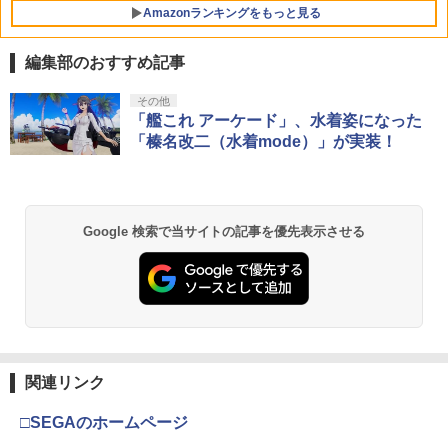
ルダノデンセツ ティア-ズ オブ ザ キン
5
Amazonランキングをもっと見る
セット
グダム]
￥7,980
￥7,480
￥7,830
編集部のおすすめ記事
PlayStation 5 デジタル・エディション
【純正品】Xbox ワイヤレス コントロー
劇場版「鬼滅の刃」無限城編 第一章 猗
その他
1
1
1
日本語専用 Console Language: Japan
ラー + USB-C® ケーブル
窩座再来 通常版 [Blu-ray]
「艦これ アーケード」、水着姿になった
ese only (CFI-2200B01)
「榛名改二（水着mode）」が実装！
￥8,300
￥3,964
￥55,000
Xbox プリペイドカード 5,000円 デジタ
2
Google 検索で当サイトの記事を優先表示させる
劇場版「鬼滅の刃」無限城編 第一章 猗
Beast of Reincarnation -PS5 【特典】
ルコード 【旧 Xbox ギフトカード】 [オ
2
2
窩座再来 通常版 [DVD]
プロダクトコード 封入
ンラインコード]
￥3,523
￥7,286
￥5,000
【純正品】Xbox ワイヤレス コントロー
3
関連リンク
劇場版「鬼滅の刃」無限城編 第一章 猗
【純正品】ディスクドライブ(CFI-ZDD1
3
ラー (ロボット ホワイト)
3
窩座再来 完全生産限定版 [Blu-ray]
J) PlayStation 5
□SEGAのホームページ
￥7,681
￥8,698
￥11,849