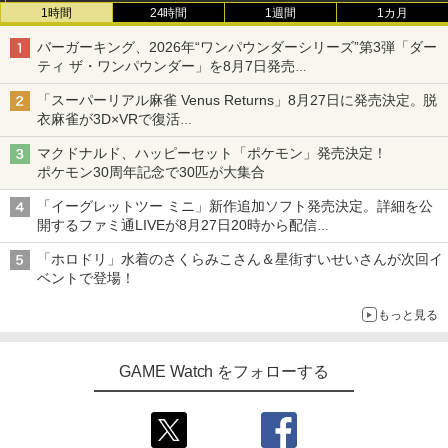
1時間
24時間
1週間
1カ月
バーガーキング、2026年“ワンパウンダーシリーズ”第3弾「ダー
ティ ザ・ワンパウンダー」を8月7日発売
「特製ガーリックマヨソース」を使用した超大型チーズバーガー
「スーパーリアル麻雀 Venus Returns」8月27日に発売決定。脱
衣麻雀が3D×VRで復活
発売から2週間は20%オフになるセールが実施
マクドナルド、ハッピーセット「ポケモン」発売決定！
ポケモン30周年記念で30匹が大集合
「イーグレットツー ミニ」新作追加ソフト発売決定。詳細を公
開するファミ通LIVEが8月27日20時から配信
シリーズ累計100タイトルへ
「ホロドリ」水着のさくらみこさん＆星街すいせいさんが次回イ
ベントで登場！
もっと見る
GAME Watch をフォローする