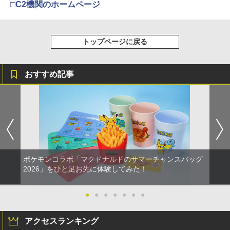
□C2機関のホームページ
【純正品】Xbox 充電式バッテリー + US
4
【純正品】DualSense ワイヤレスコン
B-C ケーブル
4
『映画 ラブライブ！蓮ノ空女学院スクー
4
トローラー ミッドナイト ブラック(CFI-
トップページに戻る
ルアイドルクラブ Bloom Garden Part
ZCT2J01)
￥2,618
y』Blu-ray（特装限定版）
￥10,737
おすすめ記事
￥8,589
【純正品】Xbox ワイヤレス コントロー
5
【純正品】DualSense ワイヤレスコン
ラー (カーボンブラック)
5
劇場版「鬼滅の刃」無限城編 第一章 猗
5
トローラー(CFI-ZCT2J)
窩座再来 完全生産限定版 [DVD]
￥8,020
￥10,737
￥7,828
ポケモンコラボ「マクドナルドのサマーチャンスバッグ
2026」をひと足お先に体験してみた！
●
●
●
●
●
●
●
アクセスランキング