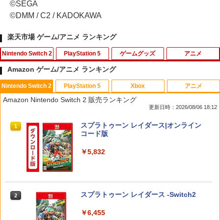
©SEGA
©DMM / C2 / KADOKAWA
楽天市場 ゲーム/アニメ ランキング
Nintendo Switch 2
PlayStation 5
ゲームグッズ
アニメ
Amazon ゲーム/アニメ ランキング
Nintendo Switch 2
PlayStation 5
Xbox
アニメ
Nintendo Switch 2 ドンキーコング バ
【特典】Marvel’s Wolverine(【早期購
【中古】サカつく2002 J.LEAGUEプロ
【中古】【Blu−ray】君の名は。 スタ
1
1
1
1
Amazon Nintendo Switch 2 販売ランキング
ナンザ スイッチ2 ゲームソフト 新品 ゲ
入封入特典】DLC)
サッカークラブをつくろう!
ンダード・エディション シール付 / 新
更新日時：2026/08/06 18:12
ーム パッケージ版
海誠【監督】
￥7,620
￥418
スプラトゥーン レイダース|オンライン
1
￥7,535
￥980
コード版
￥5,832
【特典】プロ野球スピリッツ2026(【早
Switch2 ケース スイッチ2 Nintendo 対
【特典】超新時空ゲイム ネプテューヌ∞
劇場版 転生したらスライムだった件 蒼
2
2
2
2
期購入封入特典】DLCチラシ)
応 スイッチ スイッチツー 名入れ かわい
Switch2版(【早期購入外付特典】【D
海の涙編 (Blu-ray通常版)【Blu-ray】 [
い ニンテンドースイッチ カバー ポーチ
LC】発売記念グッズ付きスタートダッシ
岡咲美保 ]
switch Lite 新型 本体 ジョイコン ソフ
ュセット)
￥7,626
スプラトゥーン レイダース -Switch2
ト ケーブル 収納可能 ポーチ クリスマス
2
￥4,976
ギフト クリスマス プレゼント 送料無料
￥7,722
￥6,455