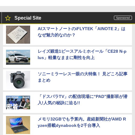
Special Site
AIスマートノートのiFLYTEK「AINOTE 2」は
なぜ魅力的なのか？
レイズ鍛造1ピースアルミホイール「CE28 N-p
lus」軽量なままに剛性を向上
ソニーミラーレス一眼の大特集！ 見どころ記事
まとめ
「ドスパラTV」の配信現場に“PAD”撮影班が潜
入!人気の秘訣に迫る!!
メモリ32GBでも予算内。産経新聞社がAMD R
yzen搭載dynabookを2千台導入