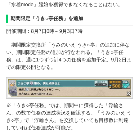
「水着mode」艦娘を獲得できなくなることはない。
期間限定「うき○亭任務」を追加
開催期間：8月7日0時～9月3日7時
期間限定交換所「うみのいえ うき○亭」の追加に伴な
い、期間限定任務の追加が行なわれる。「うき○亭任
務」は、週に1つずつ計4つの任務を追加予定。9月2日ま
での限定公開となる。
※「うき○亭任務」では、期間中に獲得した「浮輪さ
ん」の数で任務の達成状況を確認する。「うみのいえ う
き○亭」で「浮輪さん」を交換していても目標数に到達
していれば任務達成が可能だ。