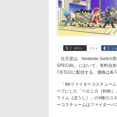
ポスト
リスト
シ
任天堂は、Nintendo Swi
SPECIAL」において、有料追
7月31日に配信する。価格は各
「Miiファイターコスチューム
ーフにした「ベロニカ［剣術］
ライム［ぼうし］」の4種のコス
ーコスチュームはファイターパ