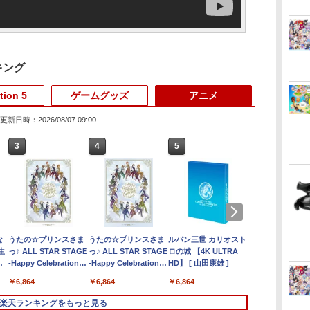
キング
tion 5
ゲームグッズ
アニメ
更新日時：2026/08/07 09:00
3
3
3
3
4
4
4
4
5
5
5
5
6
6
6
6
ー
な
【中古】ポチと! ヨッ
Switch2 保護フィルム
ザ・ナイン・チャーネ
うたの☆プリンスさま
【中古】那由多の軌跡:
ゲーム機ケース ゲーム
【中古】 ファンタジー
うたの☆プリンスさま
【FC/NewFC/SFC/MD1/PCE
Star Fox (スターフォ
即納 PS5対応バッグ
ルパン三世 カリオスト
H2 INTERAC
【当店独自で＋
太鼓の達人 
「撫物語」第二
ソ
生
シー ウールワールド
スイッチ2 保護フィル
ル -第九納骨室ー
っ♪ ALL STAR STAGE
改【早期予約特典】コ
機収納ケース 収納ケー
ライフi グルグルの竜
っ♪ ALL STAR STAGE
用】コンパクトACアダ
ックス)
PS5対応リュック
ロの城 【4K ULTRA
【Switch2
★要エントリ
ケース SSS
でこドロー(下
ro
 [
ム switch2 フィルム
-Happy Celebration-
ンプリート・サウンド
ス スッキリ収納 ゲー
と時をぬすむ少女／
-Happy Celebration-
プタ＜ホワイト＞
PlayStation5対応収納
HD】 [ 山田康雄 ]
ン ワールド
古】[PS5] 
産限定版)【Blu
￥733
￥3,388
￥5,327
￥1,780
回
コ
Switch2 ガラスフィル
Ver.A【Blu-ray】 [ (ゲ
トラック(CD2枚組)付
ム コントローラー 収
PS5
Ver.B【Blu-ray】 [ (ゲ
バック PS5対応収納
サシネーション
エストI&II(D
西尾維新 ]
￥1,000
￥6,864
￥868
￥4,999
￥3,872
￥6,864
￥1,640
￥3,960
￥6,864
￥5,980
￥4,180
￥7,354
場
ス
ム スイッチ2 フィルム
ーム・ミュージック) ]
納 据え置き 壁掛け 放
ーム・ミュージック) ]
Playstation5＆PS5
ネチャーエデ
QUEST I&II
平
ガイド 貼り付け キット
熱スリット コードスリ
Digital Edition for
[POT-P-AAM
1&2/DQ1&2
楽天ランキングをもっと見る