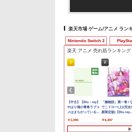
楽天市場 ゲーム/アニメ ラン
Nintendo Switch 2
PlaySta
楽天 アニメ 売れ筋ランキング
10
10
10
10
1
1
1
1
2
2
2
2
Boxing 3 -Your パ
典】プロ野球スピ
納 新品】ゲーム
「忍たま乱太郎」
【特典】ファイナルフ
Beast of
任天堂 Nintendo
劇場版「鬼滅の刃」無
【特典】テイルズ オブ
PS5用 ワイヤレスコン
【中古】ピクロスDS
【中古】【Blu－ray】
【中古】ヴァルキリ
【即納】eFootball
【ポイント5倍】PS5
「撫物語」第一巻 / 
ナルトレーナー
ツ2026(【早期購
オッチ ゼルダの伝
じめまして！三年
ァンタジー レゾナン
Reincarnation
Switch Proコントロー
限城編 第一章 猗窩座
エターニア リマスタ
トローラー 専用 スキン
やはり俺の青春ラブコ
エリュシオン [初回生
Kick-Off! Switch2 
横置きスタンド PS5
でこドロー(上)(完全
￥350
tendo Switch 2
入特典】DLCチラ
全員集合の段～
ス Switch2版(【初回
【PS5】
ラー [HAC-A-FSSKA
再来(完全生産限定版)
ー Switch2版(【早期
シール おしゃれなスキ
メはまちがっている。
産特典付き] -PS4
フト（キーカード）
slim スタンド PS5 P
産限定版)【Blu-ray】
ion
u-ray】 [ 中井理人
封入特典】魔導船＆か
NSWProコントローラ
【Blu-ray】 [ 吾峠呼世
購入特典】超冒険お役
ンシール 貼るだけでか
続 第4巻 初回限定
【ポスト投函】※初
水平 スタンド PS5 
西尾維新 ]
850
625
480
559
￥6,910
￥7,630
￥7,670
￥8,690
￥3,722
￥1,000
￥1,090
￥680
￥3,799
￥2,380
￥6,497
けだし騎士の応援パッ
ー]
晴 ]
立ちセット)
んたんドレスアップ 気
版 スリーブケース・
特典は付いていない
ンソールホスト ディ
ク・かけだし騎士のス
軽に着せ替えが楽しめ
小説付 / 及川啓【監
合がございます
プレイ ホルダー用水