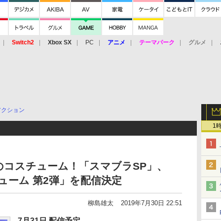
Switch2
Xbox SX
PC
アニメ
テーマパーク
グルメ
 Vita
3DS
アーケード
VR
アクション
1
のコスチューム！「スマブラSP」、
ューム 第2弾」を配信決定
柳島雄太
2019年7月30日 22:51
7月31日 配信予定