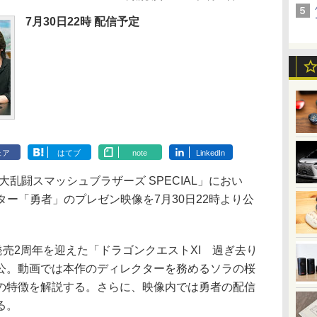
7月30日22時 配信予定
ェア
はてブ
note
LinkedIn
ch「大乱闘スマッシュブラザーズ SPECIAL」におい
ター「勇者」のプレゼン映像を7月30日22時より公
売2周年を迎えた「ドラゴンクエストXI 過ぎ去り
公。動画では本作のディレクターを務めるソラの桜
の特徴を解説する。さらに、映像内では勇者の配信
る。