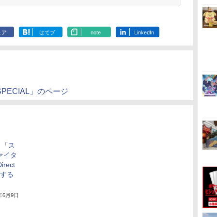
ェア
はてブ
note
LinkedIn
PECIAL」のページ
、「ス
ァイタ
rect
開する
9年6月9日