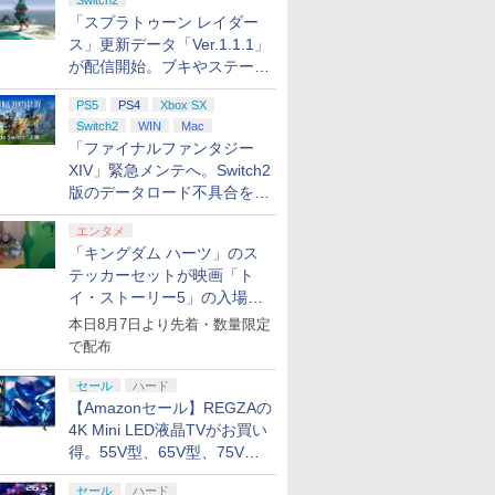
Switch2
「スプラトゥーン レイダー
ス」更新データ「Ver.1.1.1」
が配信開始。ブキやステージ
に関する不具合を修正
PS5
PS4
Xbox SX
Switch2
WIN
Mac
「ファイナルファンタジー
XIV」緊急メンテへ。Switch2
版のデータロード不具合を最
適化
エンタメ
「キングダム ハーツ」のス
テッカーセットが映画「ト
イ・ストーリー5」の入場特
典として配布決定！
本日8月7日より先着・数量限定
で配布
セール
ハード
【Amazonセール】REGZAの
4K Mini LED液晶TVがお買い
得。55V型、65V型、75V型
の2026年モデルがラインナ
セール
ハード