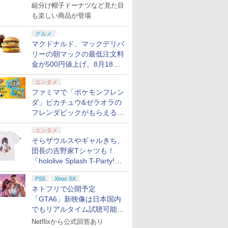
で発売
組分け帽子ドーナツなど見た目
(20240202)
付特典】DLCチラシ)
も楽しい商品が登場
グルメ
7
7
8
8
9
9
10
10
マクドナルド、マックデリバ
リーの朝マックの最低注文料
金が500円値上げ。8月18日
より1,500円から受付
7
7
7
7
8
8
8
8
9
9
9
9
10
10
10
10
エンタメ
ファミマで「ポケモンフレン
ダ」ピカチュウ&ゼラオラの
ース 即納
ス限定配
Switch2 ケース レザー
俺だけレベルアップな
ワイヤレス コントロー
【楽天ブックス限定グ
【中古】ポケットモン
【完全生産限定版 Blu-
【中古】ワ
俺だけレベ
フレンダピックがもらえるキ
tendo
楽天ブック
ケース スイッチ2
件 Season2 -Arise
ラー ゲームパット
ッズ+楽天ブックス限定
スター Let's Go! イー
ray/DVD】【場面写ク
ントローラ
件 Season2
ャンペーン開催！
e 対応 スイ
典+先着特
Nintendo 対応 スイッ
from the Shadow-
Switch2 Switch1 PS4
先着特典+他】『映画
ブイ- Switch
リアカード3枚セット
(DUALSH
from the 
エンタメ
ツー ニン
鬼滅の
チ スイッチツー シンプ
Vol.1(完全生産限定版)
PS3 PC Steam プロコ
ラブライブ！蓮ノ空女
（竈門炭治郎、冨岡義
ット・ブラ
Vol.2(完
そらザウルスやギャルきち、
￥3,480
￥14,080
￥3,499
￥14,850
￥3,762
￥14,880
￥3,797
￥15,362
ー ポーチ
第一章 猗
ル ミニマル PUレザー
【Blu-ray】 [ DUBU ]
ン スイッチ2コントロ
学院スクールアイドル
勇、猗窩座）＆キャラ
カー生産終
【Blu-ray】
団長の吉野家Tシャツも！
プリペイ
ション ス
 Elite
.jp限
ニンテンドープリペイ
PlayStation 5 デジタ
【国内正規品】
『映画 ラブライブ！蓮
ぽこ あ ポケモン エキ
プレイステーション ス
Xbox プリペイドカー
劇場版「鬼滅の刃」無
ニンテンドープリペイ
プレイステーション ス
GameSir G7 HE 有線
劇場版モノノ怪 第三章
ニンテンド
【Amazon.
HyperX Cl
ヤマトよ永
ース 新型
全生産限定
革 カバー ポーチ スト
ーラー スイッチコント
クラブ Bloom Garden
クターデザイン・総作
円|オンラ
,000円|
コントロー
ノノ怪 第
ド番号 500円|オンライ
ル・エディション 日本
Thrustmaster スラス
ノ空女学院スクールア
スパンションパス|オン
トアチケット 3,000円|
ド 2,000円 デジタルコ
限城編 第一章 猗窩座再
ド番号 2000円|オンラ
トアチケット 15,000円
ゲームコントローラー
蛇神 [Blu-ray]
ド番号 30
定】 Logic
Gladiate
REBEL3199
「hololive Splash T-Party!」
フト ケー
y】(かるた
ラップ付属 オシャレ ソ
ローラー pcコントロー
Party』(特装限定版)
画監督 松島 晃 描き下
ード版
 Core
オリジナル
ンコード版
語専用 (CFI-2200B01)
トマスター TH8S シフ
イドルクラブ Bloom
ラインコード版
オンラインコード版
ード 【旧 Xbox ギフト
来 完全生産限定版
インコード版
|オンラインコード版
XBOX Series X|S
インコード
コン G92
イセンス 
ray]
可能 ギフ
選権+描き
フト 収納 ガジェットケ
ラ 連射コン 連射コント
【Blu-ray】(描き下ろ
ろし色紙】 劇場版「鬼
全Tシャツラインナップ公開
￥9,900
ワイト)
ナル巾着＋
+ ディスクドライブ
ター - PC、PS4、
Garden Party』Blu-
カード】 [オンライン
[DVD]
XBOX One Windows
リスモ7 Fo
コントロー
 シンプル
 吾峠呼世
ース クリスマス ギフト
ローラーゲームコント
しイラスト
滅の刃」無限城編 第一
PS5
Xbox SX
＆オンライン販売開始
￥500
￥66,849
￥14,141
￥8,589
￥4,400
￥3,000
￥2,000
￥7,828
￥2,000
￥15,000
現在在庫切れです。
￥3,000
￥38,800
￥4,980
￥8,760
:【坤と
(CFI-ZDD1J) セット
PS5、PS5 Pro、Xbox
ray（特装限定版）
コード]
10/11用 PCコントロー
Horizon 6
日本正規代
 黄色 赤
プレゼント 送料無料
ローラー Bluetooth 背
(DOLLCHESTRA)使用
章 猗窩座再来
ネトフリで公開予定
剣、十翼
One、Xbox Series X|S
ラーゲームパッド ホー
6L366AA
面ボタン TURBO コン
A4アクリルパネル+B2
「GTA6」新映像は日本国内
スタジオ
対応の高精度 H パター
ル効果スティック付き
トローラPro 連射機
布ポスター+2L判ブロ
でもリアルタイム試聴可能。
ラストボ
ン シフター
ビデオゲームコントロ
XPT_T53R
マイド+他) [ 矢立肇 ]
しかも日本語字幕付き
ay]
ーラー（ブラック）
Netflixから公式回答あり