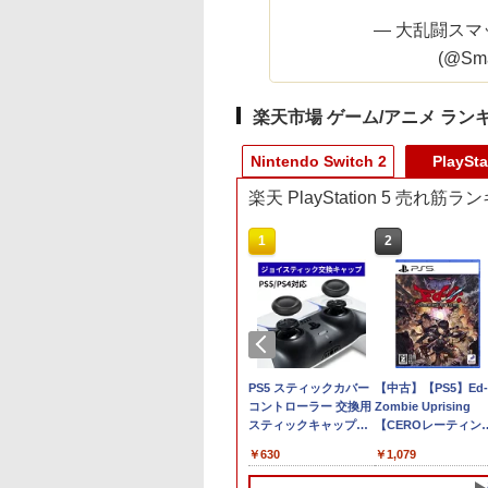
— 大乱闘ス
(@Sma
楽天市場 ゲーム/アニメ ラン
Nintendo Switch 2
PlaySta
楽天 PlayStation 5 売れ筋
10
10
1
1
2
2
典】鬼武者 Way
ントリーでポイン
【特典】ほの暮しの
GOBBLE PS5版
【当店独自で＋P10倍
PS5 スティックカバー
コーエーテクモゲー
【中古】【PS5】Ed-
the Sword(【早期
倍★[PS5ソフト] 冒
庭 switch2版(【初回
★要エントリー】【新
コントローラー 交換用
ス 真・三國無双2 wit
Zombie Uprising
￥6,732
封入特典】ダウン
エリオットの千年
外付特典】切り取れる
品】【お取り寄せ】
スティックキャップ
猛将伝
【CEROレーティン
ドコード)
[ELJM-30889] *早
クリアカード)
[ACC][Switch2] ぬい
PS4 コントローラー /
Remastered【Switc
「Z」】
090
200
￥8,118
￥6,150
￥630
￥6,640
￥1,079
入特典付
ポーチ for Nintendo
PS5 コントローラー /
2】 POTPABCVA
Swich 2(ニンテンドー
PS5 コントローラー
[POTPABCVA]