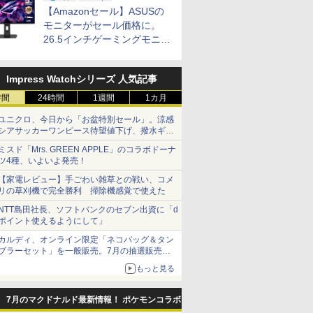
ップ
【Amazonセール】ASUSの
モニターがセール価格に。
26.5インチゲーミングモニタ
ー「ROG Strix OLED
XG27ACDMS」限定モデルも
Impress Watchシリーズ 人気記事
お買い得
時間
24時間
1週間
1カ月
ユニクロ、今日から「お盆特別セール」。涼感
シアサッカーワンピース待望値下げ、撥水ギア
ショーツは1990円に
ミスド「Mrs. GREEN APPLE」のコラボドーナ
ツ4種、いよいよ発売！
【家電レビュー】手ごわい雑草との戦い、コメ
リの草刈機で完全勝利 掃除機感覚で使えた
NTT島田社長、ソフトバンクのセブン出資に「d
ポイント使えるようにして」
カルディ、オンライン限定「ネコバッグ＆タン
ブラーセット」を一般販売。7月の抽選販売の
当選無効分
もっと見る
7月のマクドナルド最新情報！ ポケモンコラボ