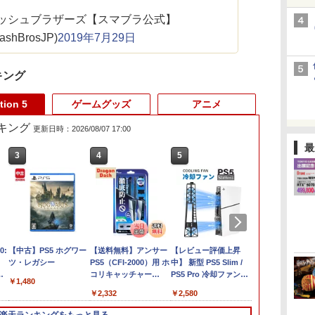
マッシュブラザーズ【スマブラ公式】
shBrosJP)
2019年7月29日
キング
tion 5
ゲームグッズ
アニメ
ランキング
更新日時：2026/08/07 17:00
最
3
3
4
4
5
5
6
6
ム
0:
【特典】ファイナルフ
【中古】PS5 ホグワー
ゼルダの伝説 ブレス
【送料無料】アンサー
任天堂 【Switch2】ゼ
【レビュー評価上昇
鬼武者 Way of
【特典】テイ
h
ァンタジー レゾナン
ツ・レガシー
オブ ザ ワイルド
PS5（CFI-2000）用 ホ
ルダの伝説 ブレス オ
中】 新型 PS5 Slim /
Sword 【Swi
エターニア 
グ
ス Switch2版(【初回
Nintendo Switch 2
コリキャッチャー
ブ ザ ワイルド
PS5 Pro 冷却ファン
POT-P-ABN
ー PS5版(
￥1,480
h
封入特典】魔導船＆か
Edition
2【ホコリ侵入防
Nintendo Switch 2
PS5スリム用 冷却ファ
特典】超冒険
￥6,910
￥7,680
￥2,332
￥7,710
￥2,580
￥7,730
￥3,484
けだし騎士の応援パッ
止/USBキャップ/コン
Edition [NXS-P-
ン 自動温度検出 3段階
セット)
ク・かけだし騎士のス
トローラ用キャップ/統
AAAAH NSW2 ゼルダ
風速調整 LEDライト