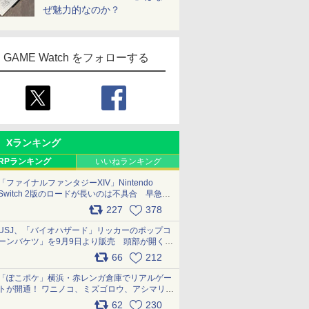
ぜ魅力的なのか？
GAME Watch をフォローする
Xランキング
RPランキング
いいねランキング
「ファイナルファンタジーXIV」Nintendo
Switch 2版のロードが長いのは不具合 早急に
アップデートできるよう対応中
227
378
pic.x.com/s9S3nRCAGa
USJ、「バイオハザード」リッカーのポップコ
ーンバケツ」を9月9日より販売 頭部が開く仕
組み。味は恐怖を堪のう「味噌フレーバー」
66
212
pic.x.com/81MuXGahVM
「ぽこポケ」横浜・赤レンガ倉庫でリアルゲー
トが開通！ ワニノコ、ミズゴロウ、アシマリ登
場シーンをレポート pic.x.com/LDgEByVl6D
62
230