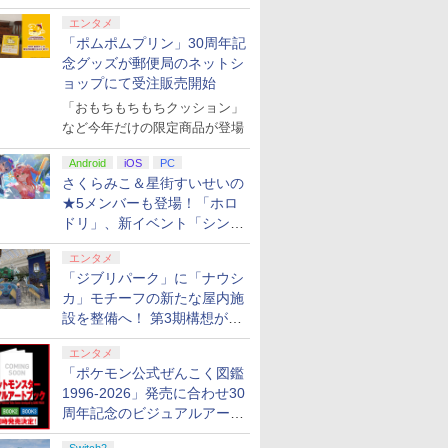
エンタメ
「ポムポムプリン」30周年記
念グッズが郵便局のネットシ
ョップにて受注販売開始
「おもちもちもちクッション」
など今年だけの限定商品が登場
Android
iOS
PC
さくらみこ＆星街すいせいの
★5メンバーも登場！「ホロ
ドリ」、新イベント「シンク
ロする夏のスパークル」がス
エンタメ
タート
「ジブリパーク」に「ナウシ
カ」モチーフの新たな屋内施
設を整備へ！ 第3期構想が公
開
エンタメ
「ポケモン公式ぜんこく図鑑
1996-2026」発売に合わせ30
周年記念のビジュアルアート
ブック3冊同時発売が決定