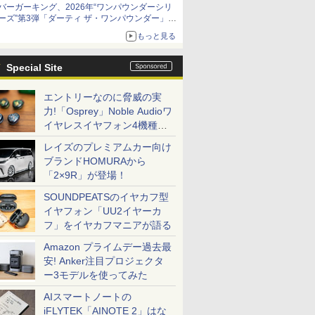
バーガーキング、2026年“ワンパウンダーシリ
限定商品が登場
ーズ”第3弾「ダーティ ザ・ワンパウンダー」を
8月7日発売
もっと見る
「特製ガーリックマヨソース」を使用した超大
型チーズバーガー
Special Site
エントリーなのに脅威の実
力!「Osprey」Noble Audioワ
イヤレスイヤフォン4機種を
一気に聴く
レイズのプレミアムカー向け
ブランドHOMURAから
「2×9R」が登場！
SOUNDPEATSのイヤカフ型
イヤフォン「UU2イヤーカ
フ」をイヤカフマニアが語る
Amazon プライムデー過去最
安! Anker注目プロジェクタ
ー3モデルを使ってみた
AIスマートノートの
iFLYTEK「AINOTE 2」はな