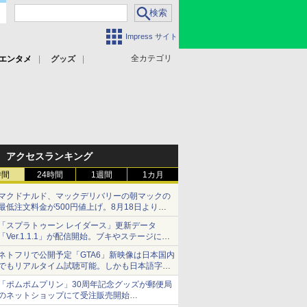
Impress サイト
全カテゴリ
エンタメ
グッズ
アクセスランキング
時間
24時間
1週間
1カ月
マクドナルド、マックデリバリーの朝マックの
最低注文料金が500円値上げ。8月18日より
1,500円から受付
「スプラトゥーン レイダース」更新データ
「Ver.1.1.1」が配信開始。ブキやステージに関
する不具合を修正
ネトフリで公開予定「GTA6」新映像は日本国内
でもリアルタイム試聴可能。しかも日本語字幕
付き
「ポムポムプリン」30周年記念グッズが郵便局
Netflixから公式回答あり
のネットショップにて受注販売開始
「おもちもちもちクッション」など今年だけの