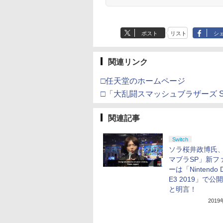
の剣、十翼より来た
る！スタジオ描き下ろ
しイラストボード付)
[Blu-ray]
ポスト
リスト
シ
関連リンク
□任天堂のホームページ
□「大乱闘スマッシュブラザーズ S
関連記事
Switch
ソラ桜井政博氏
マブラSP」新フ
ーは「Nintendo Di
E3 2019」で公
と明言！
201