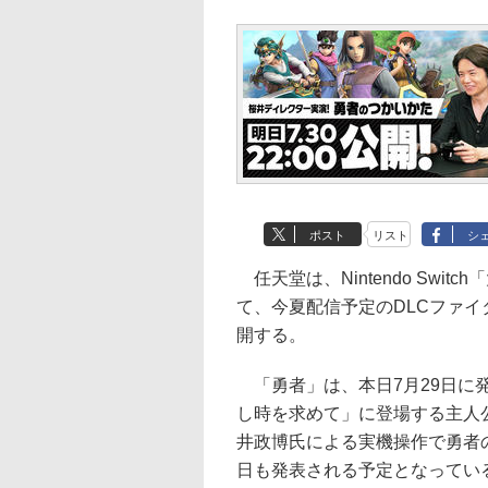
ポスト
リスト
シ
任天堂は、Nintendo Swit
て、今夏配信予定のDLCファイ
開する。
「勇者」は、本日7月29日に発
し時を求めて」に登場する主人
井政博氏による実機操作で勇者
日も発表される予定となってい