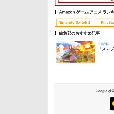
スイッチ2) メタモン 任
Edge ハンドル 交換用
天堂ライセンス商品
周辺機器 ホコリ防止 全
HORI(NSX-185)
面保護 快適なグリップ
Amazon ゲーム/アニメ ラン
(20260716)
取付簡単 DualSense
10
10
1
1
2
2
DualShock4 対応 ブラ
Nintendo Switch 2
PlaySta
ック 2個入
編集部のおすすめ記事
10
10
10
10
1
1
1
1
2
2
2
2
Switch
「スマブ
古】ポケットモン
全生産限定版 Blu-
【中古】ワイヤレスコ
俺だけレベルアップな
【中古】トモダチコレ
【中古】【未使用品】
【中古】たまごっち
千と千尋の神隠し 舞
 Let's Go! イー
y/DVD】【場面写ク
ントローラー
件 Season2 -Arise
クション
ミラベルと魔法だらけ
プチプチおみせっち
版ダブルキャスト(20
 Switch
カード3枚セット
(DUALSHOCK 4) ジェ
from the Shadow-
の家 MovieNEX [DVD
年版) ブルーレイ
￥466
￥529
門炭治郎、冨岡義
ット・ブラック 【メー
Vol.2(完全生産限定版)
のみ]
【Blu-ray】
762
,880
￥3,797
￥15,362
￥3,280
￥5,480
猗窩座）＆キャラ
カー生産終了】
【Blu-ray】 [ DUBU ]
テンドープリペイ
イステーション ス
eSir G7 HE 有線
版モノノ怪 第三章
ニンテンドープリペイ
【Amazon.co.jp限
HyperX Clutch
ヤマトよ永遠に
スプラトゥーン レイダ
PlayStation 5 デジタ
【純正品】Xbox ワイ
【Amazon.co.jp限
スプラトゥーン レイ
Beast of
Xbox プリペイドカ
劇場版「鬼滅の刃」
ーデザイン・総作
号 2000円|オンラ
チケット 15,000円
ムコントローラー
[Blu-ray]
ド番号 3000円|オンラ
定】 Logicool G ハン
Gladiate Xbox公式ラ
REBEL3199 7 [Blu-
ース|オンラインコード
ル・エディション 日本
ヤレス コントローラー
定】劇場版モノノ怪 第
ース -Switch2
Reincarnation -PS5
ド 5,000円 デジタル
限城編 第一章 猗窩
督 松島 晃 描き下
コード版
ンラインコード版
X Series X|S
インコード版
コン G923 グランツー
イセンス ゲーミング
ray]
版
語専用 Console
+ USB-C® ケーブル
三章 蛇神
【特典】プロダクト
ード 【旧 Xbox ギ
来 通常版 [Blu-ray]
色紙】 劇場版「鬼
900
￥6,455
X One Windows
リスモ7 Forza
コントローラー 有線
Language: Japanese
(Amazon.co.jp限定オ
ード 封入
カード】 [オンライ
刃」無限城編 第一
Google
000
,000
在庫切れです。
￥3,000
￥38,800
￥4,980
￥8,760
￥5,832
￥55,000
￥8,300
￥10,780
￥7,286
￥5,000
￥3,964
/11用 PCコントロー
Horizon 6 G923d
日本正規代理店品
only (CFI-2200B01)
リジナル三方背収納ケ
コード]
猗窩座再来
ゲームパッド ホー
6L366AA
ース付きコレクション)
果スティック付き
(オリジナル特典:オリ
オゲームコントロ
ジナル巾着＋メーカー
ー（ブラック）
特典:【坤と離】二振り