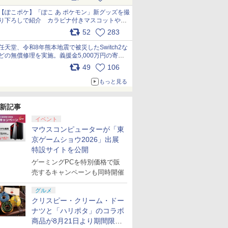
【ぽこポケ】「ぽこ あ ポケモン」新グッズを撮
り下ろしで紹介 カラビナ付きマスコットやス
クエアポーチが仲間入り
52
283
pic.x.com/XmVAgBxaW5
任天堂、令和8年熊本地震で被災したSwitch2な
どの無償修理を実施。義援金5,000万円の寄付
も発表 pic.x.com/BAYsMfUfUC
49
106
もっと見る
新記事
7
7
8
8
9
9
10
10
イベント
マウスコンピューターが「東
京ゲームショウ2026」出展
特設サイトを公開
ゲーミングPCを特別価格で販
売するキャンペーンも同時開催
 the
ルズ オブ
ゼルダの伝説 ティア
【当店独自で＋P10倍
【楽天ブックス限定特
アストロボット
【特典】鬼武者 Way
★エントリーでポイン
【特典】ほ
GOBBLE
tch2】
リマスタ
ーズ オブ ザ キングダ
★要エントリー】【中
典+特典】空の軌跡 the
of the Sword(【早期
ト5倍★[PS5ソフト] 冒
庭 swit
グルメ
￥4,968
￥6,732
MA
【早期購入
ム Nintendo Switch 2
古】[PS5] ペルソナ3
2nd Nintendo Switch
購入封入特典】ダウン
険家エリオットの千年
外付特典】
クリスピー・クリーム・ドー
お役立ち
Edition
リロード(P3
2 Edition(DLCチラ
ロードコード)
物語 [ELJM-30889] *早
クリアカー
ナツと「ハリポタ」のコラボ
￥7,893
￥4,280
￥8,055
￥8,090
￥5,200
￥8,118
PERSONA3 RELOAD)
シ：NEOブレイサー・
期購入特典付
商品が8月21日より期間限定
通常版 アトラス
アガット+【早期購入外