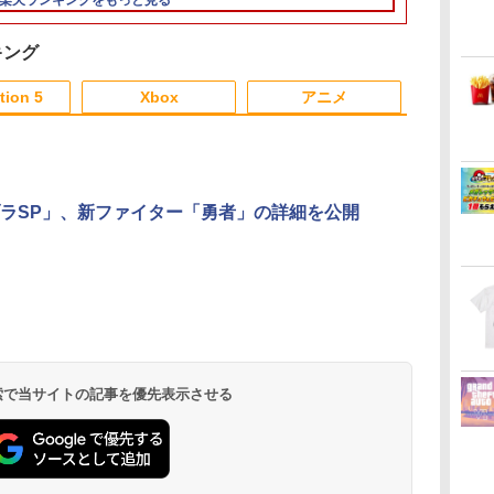
楽天ランキングをもっと見る
タートダッシュパック)
一デザイン/PS5（CFI-
ノデンセツ ブレス オ
USB付き 低騒音 急速
2000）両エディション
ブ ザ ワイルド]
冷却 放熱 プレステ5ス
対応】ANS-PSV031BK
リム用 ディスク/デジ
キング
色：ブラック
タル版対応 PS5 周辺機
3
3
4
4
5
5
6
6
器 PS5 Pro 新型PS5
tion 5
Xbox
アニメ
3
3
3
3
4
4
4
4
5
5
5
5
6
6
6
6
ラSP」、新ファイター「勇者」の詳細を公開
の
台
【中古】牧場物語 キラ
『映画 ラブライブ！蓮
【中古】オーバーライ
ヤマトよ永遠に
【中古】ゼルダの伝説
ヤマトよ永遠に
Switch2 ケ
【楽天ブック
23
キラ太陽となかまたち
ノ空女学院スクールア
ド 2:スーパーメカリー
REBEL3199 7＜最終巻
時のオカリナ 3D
REBEL3199 6【Blu-
スイッチ2 Nin
送BOX】【
イドルクラブ Bloom
グ ULTRAMAN DX
＞【Blu-ray】 [ 西崎義
ray】 [ 西崎義展 ]
Switch Lit
ス限定先着特
￥752
￥1,803
Garden Party』(特装
Edition -Switch
展 ]
ッチ スイッチ
典】劇場版「
￥8,580
￥948
￥8,751
￥8,751
￥1,100
￥11,000
限定版)【Blu-ray】 [
テンドー カバ
刃」無限城編 
ダ
ー
無
Nintendo Switch 2(日
【純正品】ディスクド
【純正品】Xbox ワイ
劇場版「鬼滅の刃」無
ニンテンドープリペイ
【純正品】DualSense
【純正品】Xbox 充電
劇場版「鬼滅の刃」無
ニンテンドープリペイ
【純正品】DualSense
【純正品】Xbox ワイ
【Amazon.co.jp限
ニンテンドー
プレイステー
【純正品】Xbox
【Amazon.co
矢立肇 ]
キャリングケ
窩座再来(完
コ
座再
本語・国内専用)
ライブ(CFI-ZDD1J)
ヤレス コントローラー
限城編 第一章 猗窩座再
ド番号 9000円|オンラ
ワイヤレスコントロー
式バッテリー + USB-C
限城編 第一章 猗窩座
ド番号 5000円|オンラ
ワイヤレスコントロー
ヤレス コントローラー
定】劇場版モノノ怪 第
ド番号 1000
トアチケット 10
ワイヤレス 
定】劇場版モ
ジョイコン ソ
版)【Blu-ra
コ
フト
PlayStation 5
(ロボット ホワイト)
来 通常版 [DVD]
インコード版
ラー ミッドナイト ブ
ケーブル
再来 完全生産限定版
インコード版
ラー(CFI-ZCT2J)
(カーボンブラック)
三章 蛇神 (オリジナル
インコード版
オンラインコ
ラー Series 2
三章 蛇神 (
ブルなど 収納
+イベント抽
￥55,871
ン
ラック(CFI-ZCT2J01)
[Blu-ray]
特典:オリジナル巾着＋
Edition (ホ
特典:オリジ
ト プレゼント
下ろし色紙) [
 検索で当サイトの記事を優先表示させる
￥11,849
￥7,681
￥3,523
￥9,000
￥10,737
￥2,618
￥8,698
￥5,000
￥10,737
￥8,020
￥8,800
￥1,000
￥10,000
￥18,753
￥9,900
メーカー特典:【坤と
メーカー特典
無地 黒 ピンク
晴 ]
離】二振りの剣、十翼
離】二振りの
青 送料無料
より来たる！スタジオ
より来たる！
描き下ろしイラストボ
描き下ろしイ
ード付) [DVD]
ード付) [Blu-r