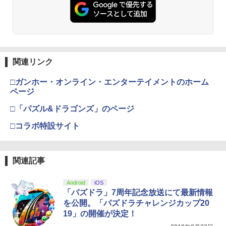
￥7,681
￥7,286
劇場版「鬼滅の刃」無限城編 第一章 猗
2
ミュージカル『刀剣乱舞』 ～静かなる夜
3
アストロボット
3
【中古】メタルギア ライジング リベン
窩座再来 通常版 [Blu-ray]
3
半の寝ざめ～【Blu-ray】 [ ミュージカル
ジェンス(通常版)
『刀剣乱舞』 ]
【純正品】Xbox 充電式バッテリー + US
3
￥4,968
￥3,964
B-C ケーブル
￥390
Nintendo Switch 2(日本語・国内専用)
【純正品】ディスクドライブ(CFI-ZDD1
3
￥7,821
3
J) PlayStation 5
関連リンク
￥2,618
￥55,871
￥11,849
□ガンホー・オンライン・エンターテイメントのホーム
劇場版「鬼滅の刃」無限城編 第一章 猗
3
World of Words Worth DVD Perfect C
ページ
【楽天ブックス限定特典】がんばれゴエ
4
4
指サック 6個入り【創業70年の老舗工場
窩座再来 通常版 [DVD]
4
ollection 即納 dvd BOX コンプリート 2
モン大集合！ PS5版(両面アクリルキー
と共同開発】驚きの反応力 日本製 音ゲ
ディスク セット Words Worth 北米版
【純正品】Xbox ワイヤレス コントロー
□「パズル&ドラゴンズ」のページ
ホルダー)
4
ー 指サック ゲーム用 First Hit スマホゲ
￥3,523
ワーズワース 正規品 完全収録 美少女ア
【純正品】DualSense ワイヤレスコン
ラー (カーボンブラック)
ニンテンドープリペイド番号 9000円|オ
4
ーム [ 荒野行動 FPS PUBG ]
4
ニメ ワーズ ワース 最新盤 アニメ 日本語
トローラー ミッドナイト ブラック(CFI-
□コラボ特設サイト
ンラインコード版
￥5,478
英語
ZCT2J01)
￥8,020
￥1,080
￥9,000
￥7,920
￥10,737
劇場版「鬼滅の刃」無限城編 第一章 猗
4
関連記事
スクウェア・エニックス 【PS5】ロマン
5
窩座再来 完全生産限定版 [Blu-ray]
【純正品】Xbox Elite ワイヤレス コン
シング サガ2 リベンジオブザセブン [EL
5
【中古美品】 PlayStation 5 ソフト ドラ
5
トローラー Series 2 Core Edition (ホワ
JM-30488 PS5 ロマンシングサガ2]
ニンテンドープリペイド番号 5000円|オ
ゴンボール Sparking! ZERO -PS5 [CER
Android
iOS
5
￥8,698
【中古】【Blu−ray】カードキャプター
【純正品】DualSense ワイヤレスコン
イト)
ンラインコード版
5
5
O区分_A / 全年齢対象商品] 026-260803-
「パズドラ」7周年記念放送にて最新情報
さくら Blu−ray BOX3 / 浅香守生【監
トローラー(CFI-ZCT2J)
￥5,780
ky-03-fuz 万代Net店
を公開。「パズドラチャレンジカップ20
督】
￥18,500
￥5,000
19」の開催が決定！
￥10,737
￥2,480
￥8,135