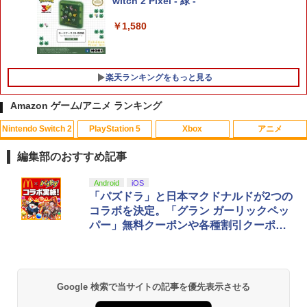
witch 2 Pixel - 緑 -
￥1,580
楽天ランキングをもっと見る
Amazon ゲーム/アニメ ランキング
Nintendo Switch 2
PlayStation 5
Xbox
アニメ
【KONAMI】コナミ『SILENT HILL f
【中古】本気(マジ)で学ぶLECで合格(う
【中古】【未使用品】モアナと伝説の海
1
1
1
サイレントヒルf』ELJM-30731 PS5 ゲ
か)る DS宅地建物取引主任者
MovieNEX [DVDのみ]
編集部のおすすめ記事
ームソフト 1週間保証【中古】
￥350
￥2,780
スプラトゥーン レイダース|オンライン
PlayStation 5 デジタル・エディション
【純正品】Xbox ワイヤレス コントロー
【Amazon.co.jp限定】劇場版モノノ怪
Android
iOS
1
1
1
1
￥4,315
コード版
日本語専用 Console Language: Japan
ラー + USB-C® ケーブル
第三章 蛇神 (Amazon.co.jp限定オリジ
「パズドラ」と日本マクドナルドが2つの
ese only (CFI-2200B01)
ナル三方背収納ケース付きコレクション)
コラボを決定。「グラン ガーリックペッ
(オリジナル特典:オリジナル巾着＋メー
￥5,832
￥8,300
パー」無料クーポンや各種割引クーポン
【中古】DEADRISING 2 OFF THE REC
カー特典:【坤と離】二振りの剣、十翼よ
2
￥55,000
【中古】【未使用品】モアナと伝説の海
【中古】PS5ドラゴンクエストX 目覚
2
2
もらえる
ORD(デッドライジング2 オフ・ザ・レコ
り来たる！スタジオ描き下ろしイラスト
2 [DVDのみ]
めし五つの種族 オフライン デラック
ード)【CEROレーティング「Z」】 - PS
ボード付) [Blu-ray]
ス版 ［DLコード付属なし］
3
【純正品】Xbox ワイヤレス コントロー
￥3,480
2
￥10,780
スプラトゥーン レイダース -Switch2
Beast of Reincarnation -PS5 【特典】
ラー (ロボット ホワイト)
2
2
￥4,744
Google 検索で当サイトの記事を優先表示させる
￥351
プロダクトコード 封入
￥6,445