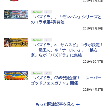
2019年2月22日
【Amazon.co.jp限定】劇場版モノノ怪
5
第三章 蛇神 (オリジナル特典:オリジナル
巾着＋メーカー特典:【坤と離】二振りの
Android
iOS
剣、十翼より来たる！スタジオ描き下ろ
「パズドラ」、「モンハン」シリーズと
しイラストボード付) [DVD]
のコラボ第4弾開催
￥8,800
2019年8月26日
Android
iOS
「パズドラ」×「サムスピ」コラボ決定！
「覇王丸」や「ナコルル」、「橘右
京」らが「パズドラ」に集結
2019年10月7日
Android
iOS
「パズドラ」GW特別企画！ 「スーパー
ゴッドフェスガチャ」開催
2020年4月27日
もっと関連記事を見る