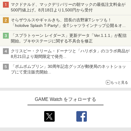
マクドナルド、マックデリバリーの朝マックの最低注文料金が
500円値上げ。8月18日より1,500円から受付
そらザウルスやギャルきち、団長の吉野家Tシャツも！
「hololive Splash T-Party!」全Tシャツラインナップ公開＆オン
ライン販売開始
「スプラトゥーン レイダース」更新データ「Ver.1.1.1」が配信
開始。ブキやステージに関する不具合を修正
クリスピー・クリーム・ドーナツと「ハリポタ」のコラボ商品が
8月21日より期間限定で発売
組分け帽子ドーナツなど見た目も楽しい商品が登場
「ポムポムプリン」30周年記念グッズが郵便局のネットショッ
プにて受注販売開始
「おもちもちもちクッション」など今年だけの限定商品が登場
もっと見る
GAME Watch をフォローする