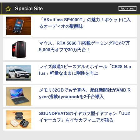
Special Site
「A&ultima SP4000T」の魅力！ポケットに入
るオーディオの醍醐味
マウス、RTX 5060 Ti搭載ゲーミングPCが7万
5,000円オフで30万円台！
レイズ鍛造1ピースアルミホイール「CE28 N-p
lus」軽量なままに剛性を向上
メモリ32GBでも予算内。産経新聞社がAMD R
yzen搭載dynabookを2千台導入
SOUNDPEATSのイヤカフ型イヤフォン「UU2
イヤーカフ」をイヤカフマニアが語る