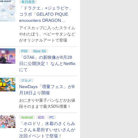
本日発売
「ドラクエ」×ジェラピケ、
コラボ「GELATO PIQUE
encounters DRAGON
QUEST」第2弾が本日発売
アイスカップに入ったスライム
やわたぼう、ベビーサタンなど
がオリジナルアートで登場
PS5
Xbox SX
「GTA6」の新映像が8月28
日に公開決定！ なんとNetflix
にて
グルメ
NewDays「増量フェス」が8
月18日より開催
おにぎりや菓子パンなどがお値
段そのままで最大50%増量！
Android
iOS
PC
「ホロドリ」水着のさくらみ
こさん＆星街すいせいさんが
次回イベントで登場！