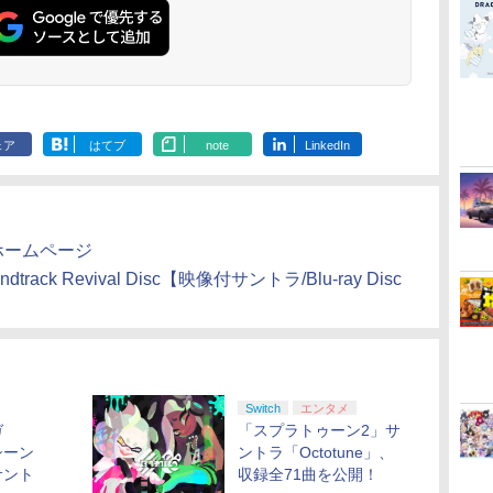
ェア
はてブ
note
LinkedIn
ホームページ
undtrack Revival Disc【映像付サントラ/Blu-ray Disc
）
Switch
エンタメ
ガ
「スプラトゥーン2」サ
シーン
ントラ「Octotune」、
サント
収録全71曲を公開！