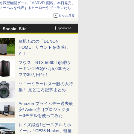
対戦型格闘ゲーム「MARVEL闘魂」本日発売。
アイスカップに入ったスライムやわたぼう、ベ
マーベルを代表するヒーローやヴィランたちが
ビーサタンなどがオリジナルアートで登場
登場
もっと見る
「GUILTY GEAR」などの格ゲーを手掛けるア
ークシステムワークスが開発
Special Site
鳥肌ものの「DENON
HOME」サウンドを体感し
た！
マウス、RTX 5060 Ti搭載ゲ
ーミングPCが7万5,000円オ
フで30万円台！
ソニーミラーレス一眼の大特
集！ 見どころ記事まとめ
Amazon プライムデー過去最
安! Anker注目プロジェクタ
ー3モデルを使ってみた
レイズ鍛造1ピースアルミホ
イール「CE28 N-plus」軽量