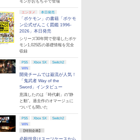
モンがおもちゃで登場
エンタメ
本日発売
「ポケモン」の書籍「ポケモ
ン公式ぜんこく図鑑 1996-
2026」本日発売
シリーズ30年間で登場したポケ
モン1,025匹の基礎情報を完全
収録
PS5
Xbox SX
Switch2
WIN
開発チームでは巌流が人気！
「鬼武者 Way of the
Sword」インタビュー
意識したのは「時代劇」の“静
と動”。過去作のオマージュに
ついても聞いた
PS5
Xbox SX
Switch2
WIN
【特別企画】
必殺技音はスーツケースから