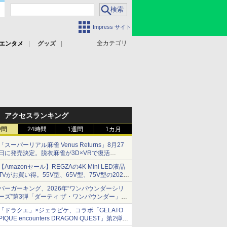
Impress サイト
全カテゴリ
エンタメ
グッズ
アクセスランキング
時間
24時間
1週間
1カ月
「スーパーリアル麻雀 Venus Returns」8月27
日に発売決定。脱衣麻雀が3D×VRで復活
発売から2週間は20%オフになるセールが実施
【Amazonセール】REGZAの4K Mini LED液晶
TVがお買い得。55V型、65V型、75V型の2026
年モデルがラインナップ
バーガーキング、2026年“ワンパウンダーシリ
ーズ”第3弾「ダーティ ザ・ワンパウンダー」を
8月7日発売
「ドラクエ」×ジェラピケ、コラボ「GELATO
「特製ガーリックマヨソース」を使用した超大
PIQUE encounters DRAGON QUEST」第2弾が
型チーズバーガー
本日発売