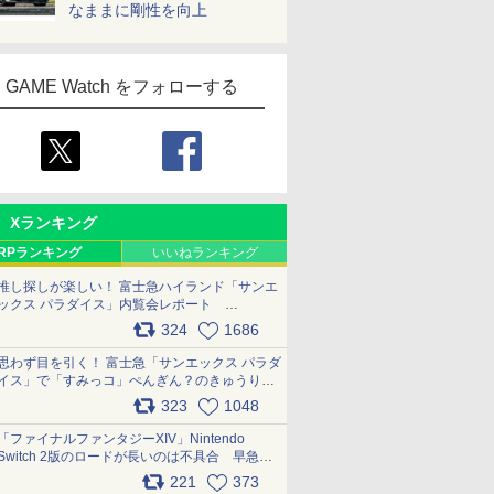
なままに剛性を向上
GAME Watch をフォローする
Xランキング
RPランキング
いいねランキング
推し探しが楽しい！ 富士急ハイランド「サンエ
ックス パラダイス」内覧会レポート
pic.x.com/p718c0QB0k
324
1686
思わず目を引く！ 富士急「サンエックス パラダ
イス」で「すみっコ」ぺんぎん？のきゅうりド
ッグを食べてみた イラストそのままのメニュ
323
1048
ー化に挑戦。これが意外にもおいしい
pic.x.com/Kgl04hZaeg
「ファイナルファンタジーXIV」Nintendo
Switch 2版のロードが長いのは不具合 早急に
アップデートできるよう対応中
221
373
pic.x.com/s9S3nRCAGa