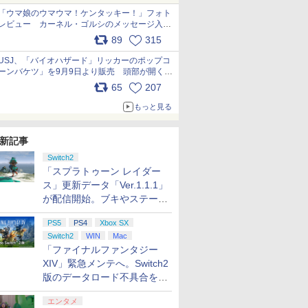
「ウマ娘のウマウマ！ケンタッキー！」フォト
レビュー カーネル・ゴルシのメッセージ入り
パッケージや描き下ろしトレカなどが登場
89
315
pic.x.com/PjnkR9vkXl
USJ、「バイオハザード」リッカーのポップコ
ーンバケツ」を9月9日より販売 頭部が開く仕
組み。味は恐怖を堪のう「味噌フレーバー」
65
207
pic.x.com/81MuXGahVM
もっと見る
新記事
Switch2
「スプラトゥーン レイダー
ス」更新データ「Ver.1.1.1」
が配信開始。ブキやステージ
に関する不具合を修正
PS5
PS4
Xbox SX
Switch2
WIN
Mac
「ファイナルファンタジー
XIV」緊急メンテへ。Switch2
版のデータロード不具合を最
適化
エンタメ