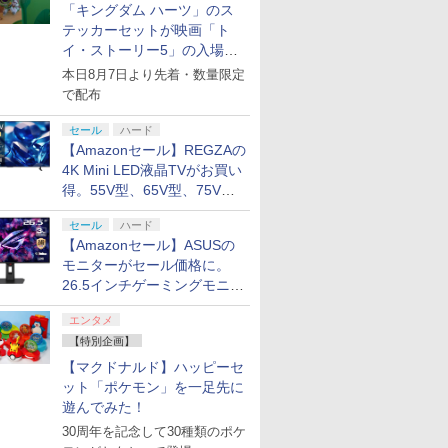
「キングダム ハーツ」のス
テッカーセットが映画「ト
イ・ストーリー5」の入場特
典として配布決定！
本日8月7日より先着・数量限定
で配布
セール
ハード
【Amazonセール】REGZAの
4K Mini LED液晶TVがお買い
得。55V型、65V型、75V型
の2026年モデルがラインナ
セール
ハード
ップ
【Amazonセール】ASUSの
モニターがセール価格に。
26.5インチゲーミングモニタ
ー「ROG Strix OLED
エンタメ
XG27ACDMS」限定モデルも
【特別企画】
お買い得
【マクドナルド】ハッピーセ
ット「ポケモン」を一足先に
遊んでみた！
30周年を記念して30種類のポケ