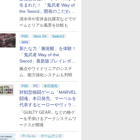
生まれた！ 「鬼武者 Way of
the Sword」開発のこだわり
を目撃！
清水寺や安井金比羅宮などでゲ
ームとリアル風景を比較も
PS5
Xbox SX
Switch2
WIN
新たな力「腕覚醒」を体験！
「鬼武者 Way of the
Sword」最新版プレイレポー
ト
拠点やワイドリニアのシステ
ム、能力強化システムも判明
PS5
PC
本日発売
対戦型格闘ゲーム「MARVEL
闘魂」本日発売。マーベルを
代表するヒーローやヴィラン
たちが登場
「GUILTY GEAR」などの格ゲ
ーを手掛けるアークシステムワ
ークスが開発
アパレル
ゲームグッズ