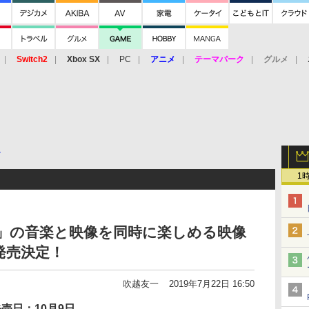
Switch2
Xbox SX
PC
アニメ
テーマパーク
グルメ
 Vita
3DS
アーケード
VR
ク
1
」の音楽と映像を同時に楽しめる映像
発売決定！
吹越友一
2019年7月22日 16:50
売日：10月9日