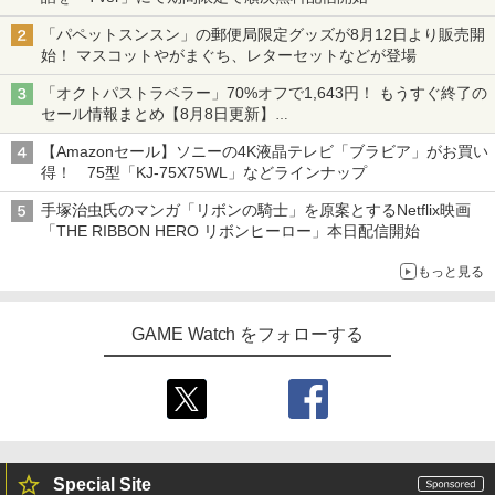
「パペットスンスン」の郵便局限定グッズが8月12日より販売開
始！ マスコットやがまぐち、レターセットなどが登場
「オクトパストラベラー」70%オフで1,643円！ もうすぐ終了の
セール情報まとめ【8月8日更新】
ニンテンドーeショップでは「大神 絶景版」が67%オフで990円
【Amazonセール】ソニーの4K液晶テレビ「ブラビア」がお買い
得！ 75型「KJ-75X75WL」などラインナップ
手塚治虫氏のマンガ「リボンの騎士」を原案とするNetflix映画
「THE RIBBON HERO リボンヒーロー」本日配信開始
もっと見る
GAME Watch をフォローする
Special Site