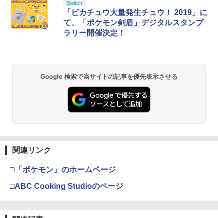
スプラトゥーン レイダース|オンライン
PlayStation 5 デジタル・エディション
【純正品】Xbox ワイヤレス コントロー
劇場版「鬼滅の刃」無限城編 第一章 猗
Switch
1
1
1
1
￥549
￥7,920
コード版
日本語専用 Console Language: Japan
ラー + USB-C® ケーブル
窩座再来 通常版 [Blu-ray]
「ピカチュウ大量発生チュウ！ 2019」に
ese only (CFI-2200B01)
て、「ポケモン剣盾」デジタルスタンプ
￥5,832
￥8,300
￥3,982
ラリー開催決定！
￥55,000
コーエーテクモゲームス 【封入特典付】
【中古】メガドライブソフト ヴァーミリ
舞台「文豪とアルケミスト 余計者ノ挽
2
2
2
【PS5】三國志14 with パワーアップキ
オン
歌」【Blu-ray】 [ 平野良 ]
ット Complete Edition [ELJM-30995 P
S5 サンゴクシ14 PK コンプリ-トエディ
【純正品】Xbox ワイヤレス コントロー
2
￥900
￥8,006
スプラトゥーン レイダース -Switch2
劇場版「鬼滅の刃」無限城編 第一章 猗
ション]
Beast of Reincarnation -PS5 【特典】
ラー (ロボット ホワイト)
2
2
2
Google 検索で当サイトの記事を優先表示させる
窩座再来 通常版 [DVD]
プロダクトコード 封入
￥6,447
￥8,220
￥7,681
￥3,523
￥7,286
『劇場版ハイキュー!! ゴミ捨て場の決
3
任天堂 『とびだせ どうぶつの森 amiibo
戦』 豪華版【Blu-ray】 [ 古舘春一 ]
3
+』amiiboカード【サンリオキャラクタ
【特典】進撃の巨人3 PS5版(【早期購
ーズコラボ】 [NVL-E-ME2B アミーボカ
【純正品】Xbox ワイヤレス コントロー
3
3
￥8,030
入封入特典】DLC)
ード サンリオコラボ]
ラー (カーボンブラック)
Nintendo Switch 2(日本語・国内専用)
【Amazon.co.jp限定】劇場版モノノ怪
【純正品】ディスクドライブ(CFI-ZDD1
3
3
3
第三章 蛇神 (Amazon.co.jp限定オリジ
J) PlayStation 5
関連リンク
￥8,228
￥330
￥8,020
ナル三方背収納ケース付きコレクション)
￥55,491
ゴールデンカムイ 第十五巻(初回限定版)
4
(オリジナル特典:オリジナル巾着＋メー
￥11,849
□「ポケモン」のホームページ
【Blu-ray】 [ 野田サトル ]
カー特典:【坤と離】二振りの剣、十翼よ
り来たる！スタジオ描き下ろしイラスト
□ABC Cooking Studioのページ
【中古】ONE PIECE 海賊無双4
【純正品】Xbox 充電式バッテリー + US
4
4
￥8,408
ボード付) [Blu-ray]
【特典】EA SPORTS FC 27 PS5版
B-C ケーブル
4
(【先着購入封入特典】DLC引換コード)
【純正品】DualSense ワイヤレスコン
ニンテンドープリペイド番号 9000円|オ
4
￥1,981
4
￥10,780
トローラー ミッドナイト ブラック(CFI-
ンラインコード版
￥2,618