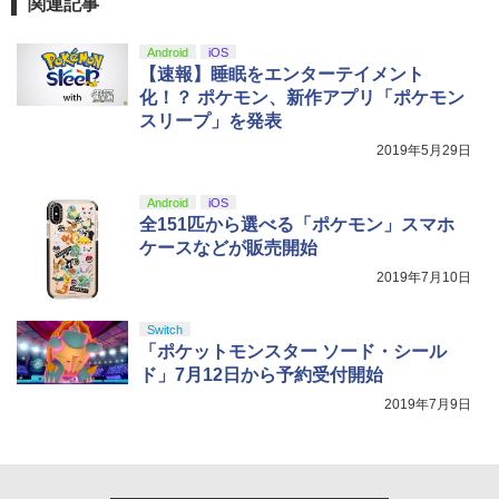
ZCT2J01)
関連記事
￥8,329
￥9,000
舞台「忍たま乱太郎」～みんなニコニ
5
￥10,737
コ、はい、どうぞ!の段～【Blu-ray】 [
Android
iOS
劇場版「鬼滅の刃」無限城編 第一章 猗
4
早川維織 ]
【速報】睡眠をエンターテイメント
窩座再来 完全生産限定版 [Blu-ray]
Switch2 ケース 即納 パステルカラー か
【国内正規品】Thrustmaster スラスト
5
5
化！？ ポケモン、新作アプリ「ポケモン
【特典】STRANGER THAN HEAVEN
わいい Nintendo スイッチ2 対応 スイッ
マスター TH8S シフター - PC、PS4、P
5
ニンテンドープリペイド番号 5000円|オ
￥8,580
5
￥8,698
スリープ」を発表
(【先着購入封入特典】DLC 武器「ド
チ スイッチツー ニンテンドー カバー ポ
【純正品】DualSense ワイヤレスコン
S5、PS5 Pro、Xbox One、Xbox Serie
ンラインコード版
5
ス・影切」)
ーチ ストラップ 新型 ジョイコン ソフト
トローラー(CFI-ZCT2J)
s X|S 対応の高精度 H パターン シフター
2019年5月29日
ケーブル 収納可能 クリスマス ギフト プ
￥5,000
レゼント 送料無料
￥8,415
￥10,737
￥14,141
Android
iOS
『映画 ラブライブ！蓮ノ空女学院スクー
5
￥2,100
全151匹から選べる「ポケモン」スマホ
ルアイドルクラブ Bloom Garden Part
ケースなどが販売開始
y』Blu-ray（特装限定版）
2019年7月10日
￥8,589
Switch
「ポケットモンスター ソード・シール
ド」7月12日から予約受付開始
2019年7月9日