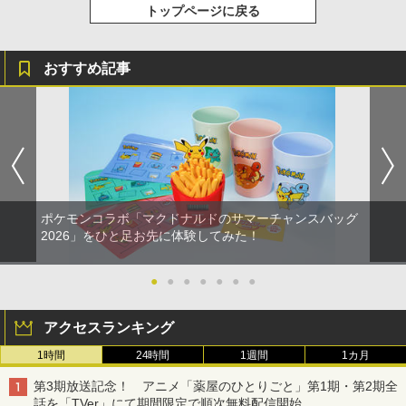
トップページに戻る
おすすめ記事
ポケモンコラボ「マクドナルドのサマーチャンスバッグ
2026」をひと足お先に体験してみた！
●
●
●
●
●
●
●
アクセスランキング
1時間
24時間
1週間
1カ月
第3期放送記念！ アニメ「薬屋のひとりごと」第1期・第2期全
話を「TVer」にて期間限定で順次無料配信開始