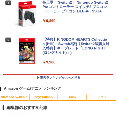
任天堂 ［Switch2］ Nintendo Switch2
4
Proコントローラー スイッチ2 プロコン
トローラー プロコン BEE-A-FSSKA
￥9,890
【特典】KINGDOM HEARTS Collectio
5
n [I~III] Switch2版(【Switch2版購入封
入特典】キーブレード「LONG NIGHT
(ロングナイト)」)
￥9,900
楽天ランキングをもっと見る
Amazon ゲーム/アニメ ランキング
Nintendo Switch 2
PlayStation 5
Xbox
アニメ
【特典】Marvel’s Wolverine(【早期購
【中古】「俺の妹がこんなに可愛いわけ
ゾンビランドサガLIVE～フランシュシュ
1
1
1
入封入特典】DLC)
がない ポータブル」ずっとこのまま♪パ
ゆめぎんがフェスティバル～【Blu-ra
編集部のおすすめ記事
ック( 特典なし ) - PSP
y】 [ (V.A.) ]
￥7,620