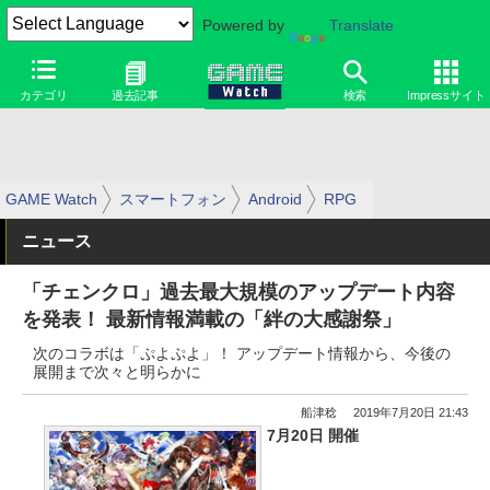
Powered by
Translate
カテゴリ
過去記事
検索
Impressサイト
GAME Watch
スマートフォン
Android
RPG
ニュース
「チェンクロ」過去最大規模のアップデート内容
を発表！ 最新情報満載の「絆の大感謝祭」
次のコラボは「ぷよぷよ」！ アップデート情報から、今後の
展開まで次々と明らかに
船津稔
2019年7月20日 21:43
7月20日 開催