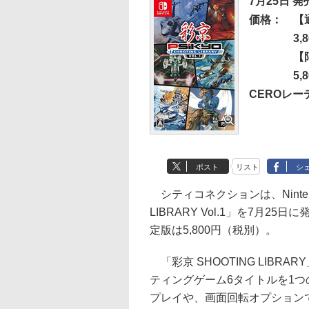
7月25日 発
価格：
【
3
【
5
CEROレ
ポスト
リスト
シ
シティコネクションは、Nintend
LIBRARY Vol.1」を7月2
定版は5,800円（税別）。
「彩京 SHOOTING LIB
ティングゲーム6タイトルを1つ
プレイや、画面回転オプション