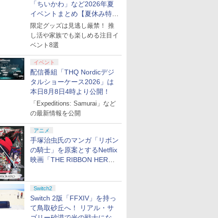
「ちいかわ」など2026年夏
イベントまとめ【夏休み特
集】
限定グッズは見逃し厳禁！ 推
し活や家族でも楽しめる注目イ
ベント8選
イベント
配信番組「THQ Nordicデジ
タルショーケース2026」は
本日8月8日4時より公開！
「Expeditions: Samurai」など
の最新情報を公開
アニメ
手塚治虫氏のマンガ「リボン
の騎士」を原案とするNetflix
映画「THE RIBBON HERO
リボンヒーロー」本日配信開
始
Switch2
Switch 2版「FFXIV」を持っ
て鳥取砂丘へ！ リアル・サ
ゴリー砂漠で光の戦士になっ