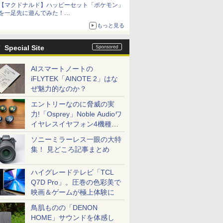
【マクドナルド】ハッピーセット「ポケモン」
を一足先に遊んでみた！
30周年を記念して30種類のポケモンがおもちゃ
もっと見る
で登場
Special Site
AIスマートノートの
iFLYTEK「AINOTE 2」はな
ぜ魅力的なのか？
エントリーなのに脅威の実
力!「Osprey」Noble Audioワ
イヤレスイヤフォン4機種を
一気に聴く
ソニーミラーレス一眼の大特
集！ 見どころ記事まとめ
ハイグレードテレビ「TCL
Q7D Pro」。圧巻の色彩美で
映画＆ゲームが極上体験に
鳥肌ものの「DENON
HOME」サウンドを体感し