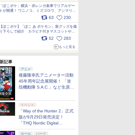
「ぽこポケ」横浜・赤レンガ倉庫でリアルゲー
トが開通！ ワニノコ、ミズゴロウ、アシマリ登
場シーンをレポート pic.x.com/LDgEByVl6D
63
230
【ぽこポケ】「ぽこ あ ポケモン」新グッズを撮
り下ろしで紹介 カラビナ付きマスコットやス
クエアポーチが仲間入り
52
283
pic.x.com/XmVAgBxaW5
もっと見る
新記事
アニメ
後藤隆幸氏アニメーター活動
45年周年記念展開催！ 「攻
殻機動隊 S.A.C.」など生原
画、総作画監督修正が展示
イベント
「Way of the Hunter 2」正式
版が9月29日発売決定！
「THQ Nordic Digital
Showcase 2026」まとめ
セール
ハード