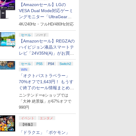
【Amazonセール】LGの
VESA Dual Mode対応ゲーミ
ングモニター「UltraGear
27G850A-B」がお買い得！
4K/240Hz・フルHD/480Hz対応
セール
ハード
【Amazonセール】REGZAの
ハイビジョン液晶スマートテ
レビ「24V35N(A)」がお買い
得！
セール
PS5
PS4
Switch2
WIN
「オクトパストラベラー」
70%オフで1,643円！ もうす
ぐ終了のセール情報まとめ
【8月8日更新】
ニンテンドーeショップでは
「大神 絶景版」が67%オフで
990円
イベント
エンタメ
【特集】
「ドラクエ」「ポケモン」