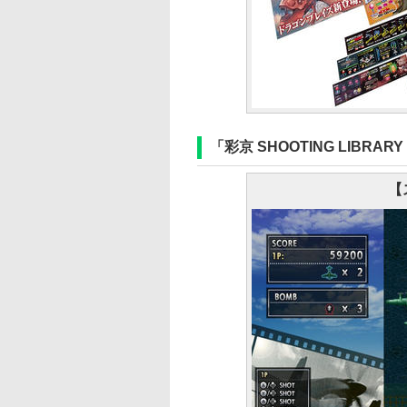
「彩京 SHOOTING LIBRAR
【