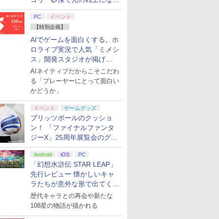
てみた
PC
イベント
【特別企画】
AIでゲームを面白くする。ホ
ロライブ実況で人気「ミメシ
ス」開発スタジオが掲げ
る“AI活用の信念”とは？【講
AIネイティブだからこそこだわ
演レポート】
る「プレーヤーにとって面白い
かどうか」
イベント
ゲームグッズ
ブリッツボールのクッショ
ン！ 「ファイナルファンタ
ジーX」25周年展覧会のグッ
ズ情報が公開
Android
iOS
PC
「幻想水滸伝 STAR LEAP」
先行レビュー 懐かしいキャ
ラたちが意外な形で出てくる
シリーズ完全新作！
歴代キャラとの再会や新たな
108星の物語が描かれる