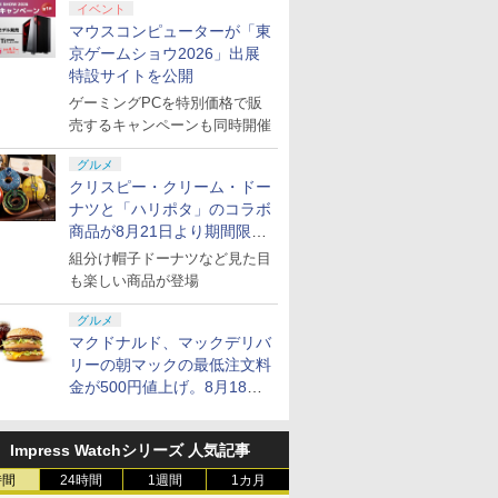
イベント
マウスコンピューターが「東
京ゲームショウ2026」出展
特設サイトを公開
ゲーミングPCを特別価格で販
売するキャンペーンも同時開催
グルメ
クリスピー・クリーム・ドー
ナツと「ハリポタ」のコラボ
商品が8月21日より期間限定
で発売
組分け帽子ドーナツなど見た目
も楽しい商品が登場
グルメ
マクドナルド、マックデリバ
リーの朝マックの最低注文料
金が500円値上げ。8月18日
より1,500円から受付
Impress Watchシリーズ 人気記事
時間
24時間
1週間
1カ月