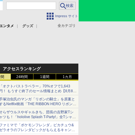
Impress サイト
全カテゴリ
エンタメ
グッズ
アクセスランキング
時間
24時間
1週間
1カ月
「オクトパストラベラー」70%オフで1,643
円！ もうすぐ終了のセール情報まとめ【8月8日
更新】
手塚治虫氏のマンガ「リボンの騎士」を原案と
ニンテンドーeショップでは「大神 絶景版」が
するNetflix映画「THE RIBBON HERO リボンヒ
67%オフで990円
ーロー」本日配信開始
そらザウルスやギャルきち、団長の吉野家Tシ
ャツも！「hololive Splash T-Party!」全Tシャツ
ラインナップ公開＆オンライン販売開始
ファミマで「ポケモンフレンダ」ピカチュウ&
ゼラオラのフレンダピックがもらえるキャンペ
ーン開催！