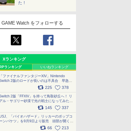
た！
GAME Watch をフォローする
Xランキング
RPランキング
いいねランキング
「ファイナルファンタジーXIV」Nintendo
Switch 2版のロードが長いのは不具合 早急に
アップデートできるよう対応中
225
378
pic.x.com/s9S3nRCAGa
Switch 2版「FFXIV」を持って鳥取砂丘へ！ リ
アル・サゴリー砂漠で光の戦士になってみた
pic.x.com/qyOfL2uv1n
145
337
USJ、「バイオハザード」リッカーのポップコ
ーンバケツ」を9月9日より販売 頭部が開く仕
組み。味は恐怖を堪のう「味噌フレーバー」
66
213
pic.x.com/81MuXGahVM