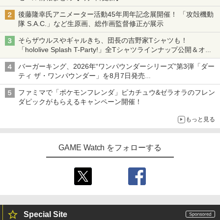
ニンテンドーeショップでは「大神 絶景版」が67%オフで990円
後藤隆幸氏アニメーター活動45年周年記念展開催！ 「攻殻機動
隊 S.A.C.」など生原画、総作画監督修正が展示
そらザウルスやギャルきち、団長の吉野家Tシャツも！
「hololive Splash T-Party!」全Tシャツラインナップ公開＆オン
ライン販売開始
バーガーキング、2026年“ワンパウンダーシリーズ”第3弾「ダー
ティ ザ・ワンパウンダー」を8月7日発売
「特製ガーリックマヨソース」を使用した超大型チーズバーガー
ファミマで「ポケモンフレンダ」ピカチュウ&ゼラオラのフレン
ダピックがもらえるキャンペーン開催！
もっと見る
GAME Watch をフォローする
Special Site