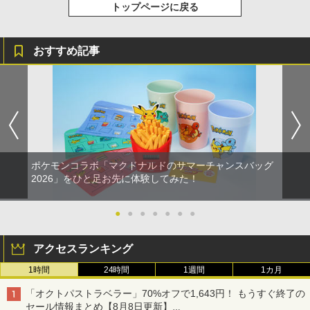
トップページに戻る
おすすめ記事
ポケモンコラボ「マクドナルドのサマーチャンスバッグ
2026」をひと足お先に体験してみた！
●
●
●
●
●
●
●
アクセスランキング
1時間
24時間
1週間
1カ月
「オクトパストラベラー」70%オフで1,643円！ もうすぐ終了の
セール情報まとめ【8月8日更新】