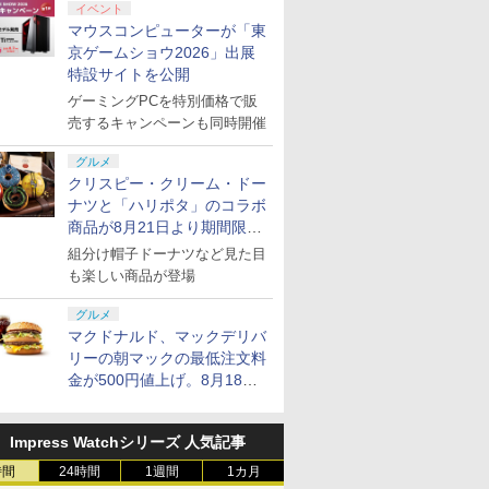
イベント
マウスコンピューターが「東
京ゲームショウ2026」出展
特設サイトを公開
ゲーミングPCを特別価格で販
売するキャンペーンも同時開催
グルメ
クリスピー・クリーム・ドー
ナツと「ハリポタ」のコラボ
商品が8月21日より期間限定
で発売
組分け帽子ドーナツなど見た目
も楽しい商品が登場
グルメ
マクドナルド、マックデリバ
リーの朝マックの最低注文料
金が500円値上げ。8月18日
より1,500円から受付
Impress Watchシリーズ 人気記事
時間
24時間
1週間
1カ月