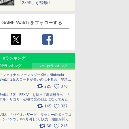
「2×9R」が登場！
GAME Watch をフォローする
Xランキング
RPランキング
いいねランキング
「ファイナルファンタジーXIV」Nintendo
Switch 2版のロードが長いのは不具合 早急に
アップデートできるよう対応中
225
378
pic.x.com/s9S3nRCAGa
Switch 2版「FFXIV」を持って鳥取砂丘へ！ リ
アル・サゴリー砂漠で光の戦士になってみた
pic.x.com/qyOfL2uv1n
145
337
USJ、「バイオハザード」リッカーのポップコ
ーンバケツ」を9月9日より販売 頭部が開く仕
組み。味は恐怖を堪のう「味噌フレーバー」
66
213
pic.x.com/81MuXGahVM