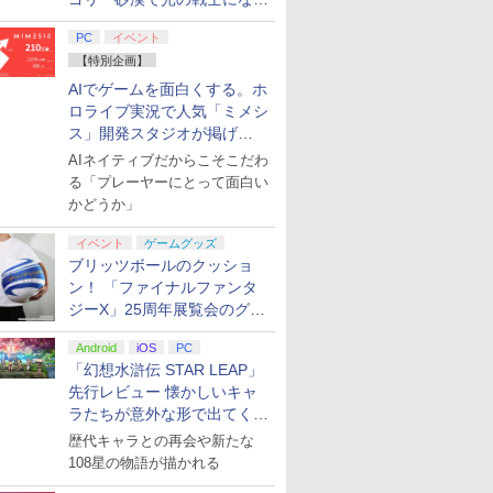
てみた
PC
イベント
【特別企画】
AIでゲームを面白くする。ホ
ロライブ実況で人気「ミメシ
ス」開発スタジオが掲げ
る“AI活用の信念”とは？【講
AIネイティブだからこそこだわ
演レポート】
る「プレーヤーにとって面白い
かどうか」
イベント
ゲームグッズ
ブリッツボールのクッショ
ン！ 「ファイナルファンタ
ジーX」25周年展覧会のグッ
ズ情報が公開
Android
iOS
PC
「幻想水滸伝 STAR LEAP」
先行レビュー 懐かしいキャ
ラたちが意外な形で出てくる
シリーズ完全新作！
歴代キャラとの再会や新たな
108星の物語が描かれる