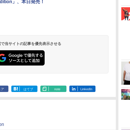
l Edition」、本日発売！
 検索で当サイトの記事を優先表示させる
ェア
はてブ
note
LinkedIn
on