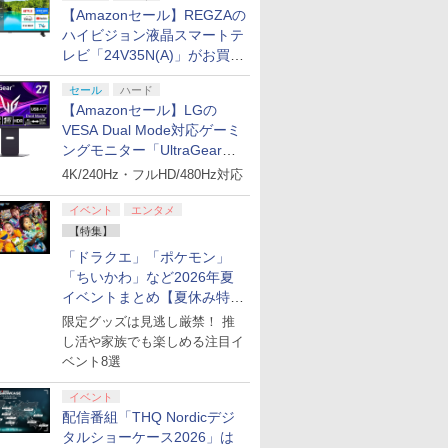
【Amazonセール】REGZAの
ハイビジョン液晶スマートテ
レビ「24V35N(A)」がお買い
得！
セール
ハード
【Amazonセール】LGの
VESA Dual Mode対応ゲーミ
ングモニター「UltraGear
27G850A-B」がお買い得！
4K/240Hz・フルHD/480Hz対応
イベント
エンタメ
【特集】
「ドラクエ」「ポケモン」
「ちいかわ」など2026年夏
イベントまとめ【夏休み特
集】
限定グッズは見逃し厳禁！ 推
し活や家族でも楽しめる注目イ
ベント8選
イベント
配信番組「THQ Nordicデジ
タルショーケース2026」は