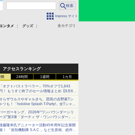
Impress サイト
全カテゴリ
エンタメ
グッズ
アクセスランキング
時間
24時間
1週間
1カ月
「オクトパストラベラー」70%オフで1,643
円！ もうすぐ終了のセール情報まとめ【8月8日
更新】
そらザウルスやギャルきち、団長の吉野家Tシ
ニンテンドーeショップでは「大神 絶景版」が
ャツも！「hololive Splash T-Party!」全Tシャツ
67%オフで990円
ラインナップ公開＆オンライン販売開始
バーガーキング、2026年“ワンパウンダーシリ
ーズ”第3弾「ダーティ ザ・ワンパウンダー」を
8月7日発売
後藤隆幸氏アニメーター活動45年周年記念展開
「特製ガーリックマヨソース」を使用した超大
催！ 「攻殻機動隊 S.A.C.」など生原画、総作画
型チーズバーガー
監督修正が展示