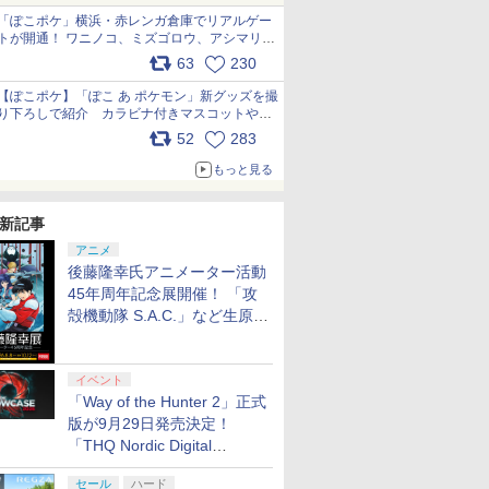
「ぽこポケ」横浜・赤レンガ倉庫でリアルゲー
トが開通！ ワニノコ、ミズゴロウ、アシマリ登
場シーンをレポート pic.x.com/LDgEByVl6D
63
230
【ぽこポケ】「ぽこ あ ポケモン」新グッズを撮
り下ろしで紹介 カラビナ付きマスコットやス
クエアポーチが仲間入り
52
283
pic.x.com/XmVAgBxaW5
もっと見る
新記事
アニメ
後藤隆幸氏アニメーター活動
45年周年記念展開催！ 「攻
殻機動隊 S.A.C.」など生原
画、総作画監督修正が展示
イベント
「Way of the Hunter 2」正式
版が9月29日発売決定！
「THQ Nordic Digital
Showcase 2026」まとめ
セール
ハード