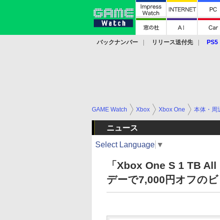
バックナンバー
リリース送付先
PS5
モバイル
eスポーツ
クラウド
PS
GAME Watch
Xbox
Xbox One
本体・周
ニュース
Select Language
▼
「Xbox One S 1 TB A
デーで7,000円オフの