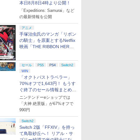
本日8月8日4時より公開！
「Expeditions: Samurai」など
の最新情報を公開
アニメ
手塚治虫氏のマンガ「リボン
の騎士」を原案とするNetflix
映画「THE RIBBON HERO
リボンヒーロー」本日配信開
始
セール
PS5
PS4
Switch2
WIN
「オクトパストラベラー」
70%オフで1,643円！ もうす
ぐ終了のセール情報まとめ
【8月8日更新】
ニンテンドーeショップでは
「大神 絶景版」が67%オフで
990円
Switch2
Switch 2版「FFXIV」を持っ
て鳥取砂丘へ！ リアル・サ
ゴリー砂漠で光の戦士になっ