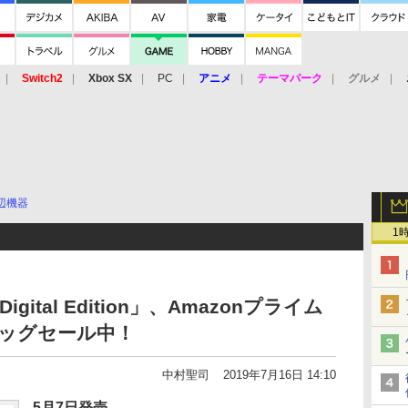
Switch2
Xbox SX
PC
アニメ
テーマパーク
グルメ
 Vita
3DS
アーケード
VR
辺機器
1
ll Digital Edition」、Amazonプライム
ビッグセール中！
中村聖司
2019年7月16日 14:10
5月7日発売