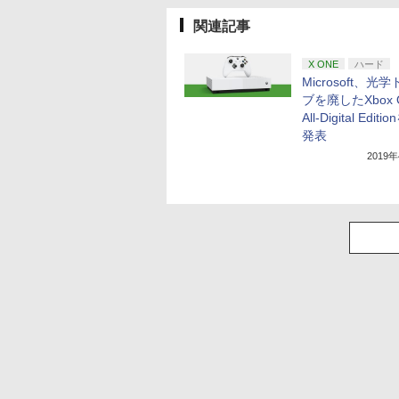
関連記事
X ONE
ハード
Microsoft、光
ブを廃したXbox O
All-Digital Edit
発表
2019