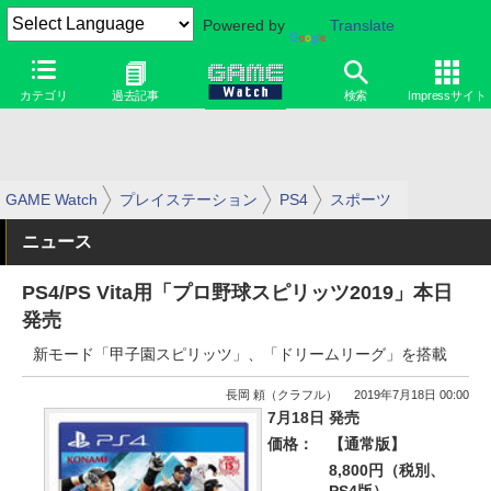
Powered by
Translate
カテゴリ
過去記事
検索
Impressサイト
GAME Watch
プレイステーション
PS4
スポーツ
ニュース
PS4/PS Vita用「プロ野球スピリッツ2019」本日
発売
新モード「甲子園スピリッツ」、「ドリームリーグ」を搭載
長岡 頼（クラフル）
2019年7月18日 00:00
7月18日 発売
価格：
【通常版】
8,800円（税別、