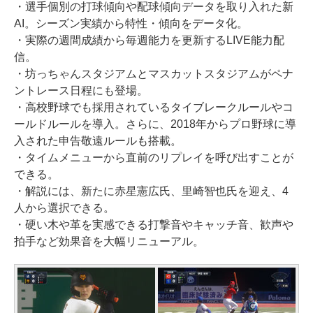
・選手個別の打球傾向や配球傾向データを取り入れた新
AI。シーズン実績から特性・傾向をデータ化。
・実際の週間成績から毎週能力を更新するLIVE能力配
信。
・坊っちゃんスタジアムとマスカットスタジアムがペナ
ントレース日程にも登場。
・高校野球でも採用されているタイブレークルールやコ
ールドルールを導入。さらに、2018年からプロ野球に導
入された申告敬遠ルールも搭載。
・タイムメニューから直前のリプレイを呼び出すことが
できる。
・解説には、新たに赤星憲広氏、里崎智也氏を迎え、4
人から選択できる。
・硬い木や革を実感できる打撃音やキャッチ音、歓声や
拍手など効果音を大幅リニューアル。