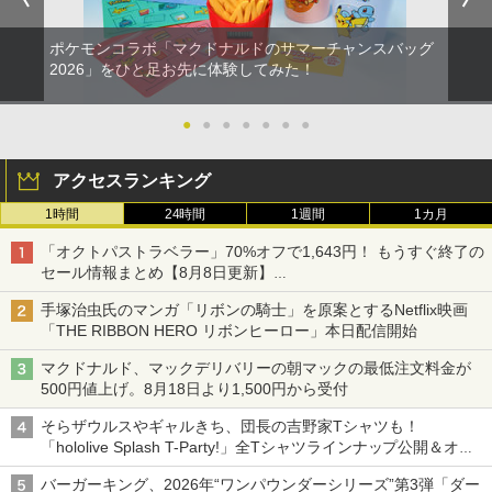
ポケモンコラボ「マクドナルドのサマーチャンスバッグ
2026」をひと足お先に体験してみた！
●
●
●
●
●
●
●
アクセスランキング
1時間
24時間
1週間
1カ月
「オクトパストラベラー」70%オフで1,643円！ もうすぐ終了の
セール情報まとめ【8月8日更新】
ニンテンドーeショップでは「大神 絶景版」が67%オフで990円
手塚治虫氏のマンガ「リボンの騎士」を原案とするNetflix映画
「THE RIBBON HERO リボンヒーロー」本日配信開始
マクドナルド、マックデリバリーの朝マックの最低注文料金が
500円値上げ。8月18日より1,500円から受付
そらザウルスやギャルきち、団長の吉野家Tシャツも！
「hololive Splash T-Party!」全Tシャツラインナップ公開＆オン
ライン販売開始
バーガーキング、2026年“ワンパウンダーシリーズ”第3弾「ダー