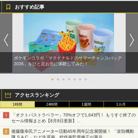
ソニー・インタラクティブエンタテイン
5
￥9,000
￥1,200
おすすめ記事
メント 【PS5】Marvel’s Spider-Man 2
￥10,737
劇場版「鬼滅の刃」無限城編 第一章 猗
通常版 [ECJS-00035 PS5 マーベルス
4
窩座再来 完全生産限定版 [Blu-ray]
パイダーマン2 ツウジョウ]【MARVELC
【国内正規品】Thrustmaster スラスト
ライブ・スペクタクル「NARUTO-ナル
5
5
orner】
マスター TH8S シフター - PC、PS4、P
トー」～うずまきナルト物語～【完全生
ニンテンドープリペイド番号 5000円|オ
5
【特典】デジモンストーリー タイムスト
￥8,698
5
【純正品】DualSense ワイヤレスコン
S5、PS5 Pro、Xbox One、Xbox Serie
産限定版】【Blu-ray】 [ 中尾暢樹 ]
ンラインコード版
5
レンジャー Switch2版(【早期購入封入
￥3,980
トローラー(CFI-ZCT2J)
s X|S 対応の高精度 H パターン シフター
特典】プレオーダーパック＋「デジモン
￥8,957
￥5,000
カードゲーム」プレイアブルカード)
￥10,737
￥14,141
￥6,943
【Amazon.co.jp限定】劇場版モノノ怪
5
ポケモンコラボ「マクドナルドのサマーチャンスバッグ
第三章 蛇神 (オリジナル特典:オリジナル
2026」をひと足お先に体験してみた！
巾着＋メーカー特典:【坤と離】二振りの
剣、十翼より来たる！スタジオ描き下ろ
しイラストボード付) [DVD]
●
●
●
●
●
●
●
￥8,800
アクセスランキング
1時間
24時間
1週間
1カ月
「オクトパストラベラー」70%オフで1,643円！ もうすぐ終了の
セール情報まとめ【8月8日更新】
ニンテンドーeショップでは「大神 絶景版」が67%オフで990円
後藤隆幸氏アニメーター活動45年周年記念展開催！ 「攻殻機動
隊 S.A.C.」など生原画、総作画監督修正が展示