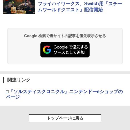
【中古】[Switch2] スプラトゥーン レイ
コード版
日本語専用 Console Language: Japan
ラー + USB-C® ケーブル
窩座再来 通常版 [Blu-ray]
フライハイワークス、Switch用「スチー
ダース(Splatoon Raiders) 任天堂(2026
【中古】【18歳以上対象】アサシン クリ
ese only (CFI-2200B01)
2
ムワールドクエスト」配信開始
0723)
ード ミラージュソフト:プレイステーシ
￥5,832
￥8,300
￥3,982
ョン5ソフト／アクション・ゲーム
￥55,000
新劇場版銀魂 -吉原大炎上ー (完全生産限
2
￥6,720
定版)【Blu-ray】 [ 杉田智和 ]
￥1,620
【純正品】Xbox ワイヤレス コントロー
2
Google 検索で当サイトの記事を優先表示させる
￥7,722
スプラトゥーン レイダース -Switch2
劇場版「鬼滅の刃」無限城編 第一章 猗
Beast of Reincarnation -PS5 【特典】
ラー (ロボット ホワイト)
2
2
2
【ダイヤ・プラチナ会員様限定！エント
窩座再来 通常版 [DVD]
プロダクトコード 封入
3
リーでポイント10倍！】【メール便発
【特典】夢灯華 -Noctuary- PS5版
￥6,446
3
￥7,681
送】【新品】任天堂 Nintendo Switch 2
(【初回外付特典】ポストカードセット(3
￥3,523
￥7,286
ゲームソフト スプラトゥーン レイダー
枚入り）)
【通常版 Blu-ray/DVD】【場面写クリア
3
ス
カード3枚セット（竈門炭治郎、冨岡義
￥2,963
勇、猗窩座）】 劇場版「鬼滅の刃」無限
【純正品】Xbox ワイヤレス コントロー
3
￥6,750
城編 第一章 猗窩座再来
ラー (カーボンブラック)
関連リンク
Nintendo Switch 2(日本語・国内専用)
【Amazon.co.jp限定】劇場版モノノ怪
【純正品】ディスクドライブ(CFI-ZDD1
3
3
3
第三章 蛇神 (Amazon.co.jp限定オリジ
J) PlayStation 5
￥7,450
￥8,020
ナル三方背収納ケース付きコレクション)
【中古】 アサシン クリード ヴァルハ
￥55,491
□「ソルスティスクロニクル」ニンテンドーeショップの
4
(オリジナル特典:オリジナル巾着＋メー
★11日までP5倍★【累計22,000個突
ラ／PS5
4
￥11,980
ページ
カー特典:【坤と離】二振りの剣、十翼よ
破】【365日完全保証】Switch2 カバー
り来たる！スタジオ描き下ろしイラスト
Switch2/Switch通常モデル/Switch 有機
￥3,267
ライブ・スペクタクル NARUTO-ナルト
【純正品】Xbox 充電式バッテリー + US
4
4
ボード付) [Blu-ray]
EL対応ドック対応 超薄型 保護ケース 透
ー ～暁の調べ～ 2019(完全生産限定版)
B-C ケーブル
明 クリア ニンテンドースイッチ 任天堂
【純正品】DualSense ワイヤレスコン
【Blu-ray】 [ 松岡広大 ]
トップページに戻る
ニンテンドープリペイド番号 9000円|オ
4
4
ハードケース 分離式 着脱簡単 スイッチ
￥10,780
トローラー ミッドナイト ブラック(CFI-
ンラインコード版
￥2,618
セパレート 傷防止 指紋防止
ZCT2J01)
￥8,207