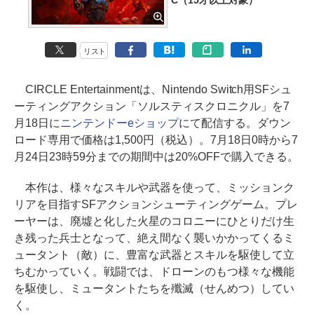
C（15才以上対象）
リスト
CIRCLE Entertainmentは、Nintendo Switch用SFシュ
ーティングアクション「ソルスティスクロニクル」を7
月18日に
ニンテンドーeショップ
にて配信する。ダウン
ロード専用で価格は1,500円（税込）。7月18日0時から7
月24日23時59分までの期間中は20%OFFで購入できる。
本作は、様々なスキルや武器を使って、ミッションク
リアを目指すSFアクションシューティングゲーム。プレ
ーヤーは、廃墟と化した火星のコロニーにひとりだけ生
き残った兵士となって、絶え間なく襲いかかってくるミ
ュータント（敵）に、豊富な武器とスキルを駆使して立
ちむかっていく。戦闘では、ドローンのもつ様々な機能
を駆使し、ミュータントたちを殲滅（せんめつ）してい
く。