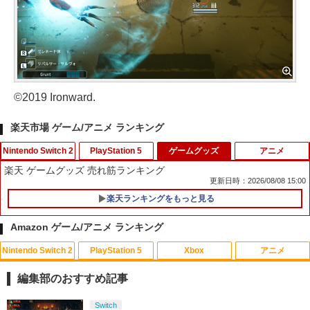
©2019 Ironward.
楽天市場 ゲーム/アニメ ランキング
Nintendo Switch 2
PlayStation 5
ゲームグッズ
アニメ
楽天 ゲームグッズ 売れ筋ランキング
更新日時：2026/08/08 15:00
楽天ランキングをもっと見る
METAL GEAR SOLID : MASTER COLL
PS5コントローラー用 アナログスティッ
1
1
ECTION Vol.2 【Switch2】 RL204-J1
クカバープラス ブラック デュアルセン
Amazon ゲーム/アニメ ランキング
ス デュアルショック対応 コロンバスサ
ークル CC-P5ASP-BK 【メール便送料無
￥5,676
Nintendo Switch 2
PlayStation 5
Xbox
アニメ
料】 【最強翌日配送】
バイオハザード:デスアイランド スペシ
1
ャル・プライス【Blu-ray】 [ 羽住英一郎
編集部のおすすめ記事
￥980
]
【当店独自で＋P10倍★要エントリー】
スプラトゥーン レイダース|オンライン
PlayStation 5 デジタル・エディション
【純正品】Xbox ワイヤレス コントロー
劇場版「鬼滅の刃」無限城編 第一章 猗
2
Switch
1
1
1
1
￥1,369