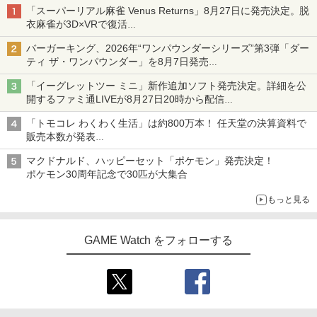
「スーパーリアル麻雀 Venus Returns」8月27日に発売決定。脱
衣麻雀が3D×VRで復活
発売から2週間は20%オフになるセールが実施
バーガーキング、2026年“ワンパウンダーシリーズ”第3弾「ダー
ティ ザ・ワンパウンダー」を8月7日発売
「特製ガーリックマヨソース」を使用した超大型チーズバーガー
「イーグレットツー ミニ」新作追加ソフト発売決定。詳細を公
開するファミ通LIVEが8月27日20時から配信
シリーズ累計100タイトルへ
「トモコレ わくわく生活」は約800万本！ 任天堂の決算資料で
販売本数が発表
「ぽこポケ」は127万本に
マクドナルド、ハッピーセット「ポケモン」発売決定！
ポケモン30周年記念で30匹が大集合
もっと見る
GAME Watch をフォローする