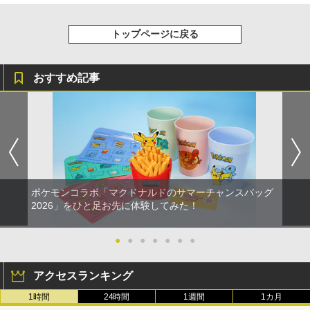
トップページに戻る
おすすめ記事
ポケモンコラボ「マクドナルドのサマーチャンスバッグ
2026」をひと足お先に体験してみた！
●
●
●
●
●
●
●
アクセスランキング
1時間
24時間
1週間
1カ月