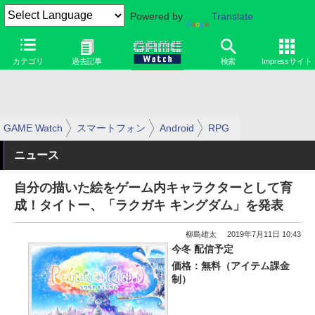
Powered by
Translate
カテゴリ
過去記事
検索
Impressサイト
GAME Watch
スマートフォン
Android
RPG
ニュース
自分の描いた絵をゲーム内キャラクターとして育
成！タイトー、「ラクガキ キングダム」を発表
柳島雄太
2019年7月11日 10:43
今冬 配信予定
価格：無料（アイテム課金
制）