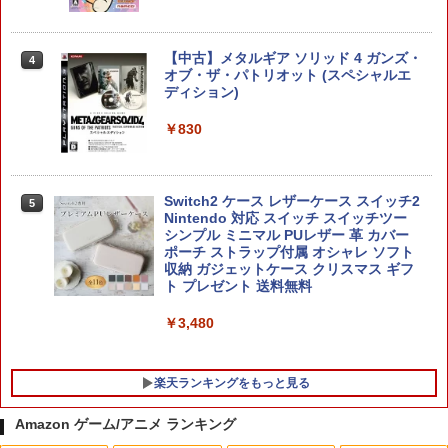
がんばれゴエモン大集合！ PS5版
3
Nintendo Switch 2 ゼノブレイド ディ
【中古】メタルギア ソリッド 4 ガンズ・
4
4
フィニティブ・エディション Nintendo
オブ・ザ・パトリオット (スペシャルエ
￥4,889
Switch 2 Edition[任天堂]【送料無料】
ディション)
《発売済・在庫品》
￥830
￥6,820
【店内全品P10倍 8/4〜要エントリー】
4
Switch2 ケース レザーケース スイッチ2
5
【中古】[PS5] Clair Obscur: Expeditio
Fit Boxing 3 -Your パーソナルトレーナ
Nintendo 対応 スイッチ スイッチツー
5
n 33(クレール・オブスキュール:エクス
ー Nintendo Switch 2 Edition 【Switc
シンプル ミニマル PUレザー 革 カバー
ペディション 33) Kepler Interactive(20
h2】NXS-P-BDWKC
ポーチ ストラップ付属 オシャレ ソフト
250424)
収納 ガジェットケース クリスマス ギフ
ト プレゼント 送料無料
￥6,910
￥5,580
￥3,480
コナミデジタルエンタテインメント 【封
5
楽天ランキングをもっと見る
入特典付】【PS5】METAL GEAR SOLI
D: MASTER COLLECTION Vol.2 [ELJM
-30900 PS5 メタルギアソリッド マスタ-
Amazon ゲーム/アニメ ランキング
コレクション 2]