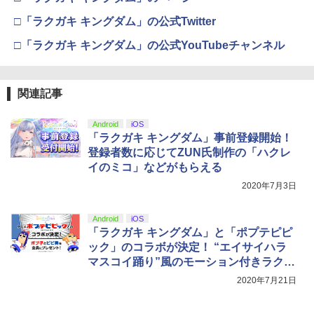
□「ラクガキ キングダム」の公式Twitter
【純正品】Xbox 充電式バッテリー + US
4
【純正品】DualSense ワイヤレスコン
千と千尋の神隠し 舞台版ダブルキャスト
B-C ケーブル
ニンテンドープリペイド番号 9000円|オ
4
4
4
□「ラクガキ キングダム」の公式YouTubeチャンネル
『映画 ラブライブ！蓮ノ空女学院スクー
4
トローラー ミッドナイト ブラック(CFI-
(2023年版) ブルーレイ【Blu-ray】
ンラインコード版
ルアイドルクラブ Bloom Garden Part
ZCT2J01)
￥2,618
y』Blu-ray（特装限定版）
￥5,480
￥9,000
￥10,737
関連記事
￥8,589
【純正品】Xbox ワイヤレス コントロー
Android
iOS
ニンテンドープリペイド番号 5000円|オ
5
5
『ダークギャザリング』 第1巻【Blu-ra
【純正品】DualSense ワイヤレスコン
ラー (カーボンブラック)
「ラクガキ キングダム」事前登録開始！
ンラインコード版
5
5
劇場版「鬼滅の刃」無限城編 第一章 猗
5
y】 [ 篠原侑 ]
トローラー(CFI-ZCT2J)
登録者数に応じてZUN氏制作の「ハクレ
窩座再来 完全生産限定版 [DVD]
￥8,020
￥5,000
イのミコ」などがもらえる
￥7,274
￥10,737
￥7,828
2020年7月3日
Android
iOS
「ラクガキ キングダム」と「ポプテピピ
ック」のコラボが決定！ “エイサイハラ
マスコイ踊り”風のモーション付きラクガ
キなどを配布予定
2020年7月21日