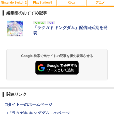
Nintendo Switch 2
PlayStation 5
Xbox
アニメ
【中古】 アナと雪の女王 MovieNEX
1
￥5,610
［純正ブルーレイ＋純正ケース］ ディズ
編集部のおすすめ記事
ニー (出演) クリス・バック (監督) ジェ
ニファー・リー (監督) ウォルト・ディズ
スプラトゥーン レイダース|オンライン
PlayStation 5 デジタル・エディション
【純正品】Xbox ワイヤレス コントロー
劇場版「鬼滅の刃」無限城編 第一章 猗
Android
iOS
ニー 字幕:日本語, 英語 言語:日本語, 英語
1
1
1
1
コード版
日本語専用 Console Language: Japan
ラー + USB-C® ケーブル
窩座再来 通常版 [Blu-ray]
「ラクガキ キングダム」配信日延期を発
Blu-ray
ese only (CFI-2200B01)
表
￥5,832
￥8,300
￥3,964
￥780
￥55,000
Xbox プリペイドカード 5,000円 デジタ
リリーフ メンズブロック 90mlズボンの
2
Google 検索で当サイトの記事を優先表示させる
2
スプラトゥーン レイダース -Switch2
劇場版「鬼滅の刃」無限城編 第一章 猗
Beast of Reincarnation -PS5 【特典】
ルコード 【旧 Xbox ギフトカード】 [オ
2
2
尿シミ・ニオイをブロック 送料 無料
2
窩座再来 通常版 [DVD]
プロダクトコード 封入
ンラインコード]
￥6,455
￥2,858
￥3,523
￥7,286
￥5,000
【送料無料】[先着特典付]モアナと伝説
【純正品】Xbox ワイヤレス コントロー
3
3
関連リンク
Nintendo Switch 2(日本語・国内専用)
劇場版「鬼滅の刃」無限城編 第一章 猗
【純正品】ディスクドライブ(CFI-ZDD1
3
3
の海2 ブルーレイ + DVD セット/アニメ
ラー (ロボット ホワイト)
3
窩座再来 完全生産限定版 [Blu-ray]
J) PlayStation 5
ーション[Blu-ray]【返品種別A】
￥55,603
□タイトーのホームページ
￥7,681
￥8,698
￥11,849
￥4,310
□「ラクガキ キングダム」のページ