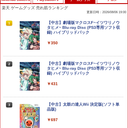
楽天 ゲームグッズ 売れ筋ランキング
更新日時：2026/08/06 19:00
【特典】Nintendo Switch 2 冒険家エリ
PS5 スティックカバー コントローラー
【中古】劇場版マクロスF~イツワリノウ
1
1
1
オットの千年物語[スクウェア・エニック
交換用 スティックキャップ PS4 コント
タヒメ~ Blu-ray Disc (PS3専用ソフト収
ス]【送料無料】《発売済・在庫品》
ローラー / PS5 コントローラー / PS5 コ
録) ハイブリッドパック
ントローラー Edge ハンドル 交換用 周
辺機器 ホコリ防止 全面保護 快適なグリ
￥5,236
￥350
ップ 取付簡単 DualSense DualShock4
対応 ブラック 2個入
￥630
スクウェア・エニックス FINAL FANTA
【中古】劇場版マクロスF~イツワリノウ
2
2
SY VII REBIRTH【Switch 2】 POTPAB
タヒメ~ Blu-ray Disc (PS3専用ソフト収
MTA [POTPABMTA]
録) ハイブリッドパック
SALE プロフリーク チーキー フリーク2
￥5,910
￥431
2
限定クリアカラー PRO FREAK Cheeky
モデル V2 PS5 PS4 NS pro凹型 FPS 無
段階高さ調節 profreek PS4 PS5 ninten
do switchプロコン対応【定形外郵便の
●【新品】【Switch2】 スプラトゥーン
【中古】太鼓の達人Wii 決定版(ソフト単
3
3
み送料無料】しまリス堂※箱壊れによる
レイダース 【CERO A(全年齢対象)】
品版)
返品交換はお受けできません
￥6,500
￥697
￥2,490