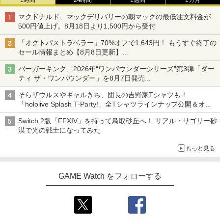
1時間
24時間
1週間
1カ月
【Amazon.co.jp限定】劇場版モノノ怪
5
第三章 蛇神 (オリジナル特典:オリジナル
マクドナルド、マックデリバリーの朝マックの最低注文料金が
巾着＋メーカー特典:【坤と離】二振りの
500円値上げ。8月18日より1,500円から受付
剣、十翼より来たる！スタジオ描き下ろ
しイラストボード付) [DVD]
「オクトパストラベラー」70%オフで1,643円！ もうすぐ終了の
セール情報まとめ【8月8日更新】
￥8,800
ニンテンドーeショップでは「大神 絶景版」が67%オフで990円
バーガーキング、2026年“ワンパウンダーシリーズ”第3弾「ダー
ティ ザ・ワンパウンダー」を8月7日発売
「特製ガーリックマヨソース」を使用した超大型チーズバーガー
そらザウルスやギャルきち、団長の吉野家Tシャツも！
「hololive Splash T-Party!」全Tシャツラインナップ公開＆オン
ライン販売開始
Switch 2版「FFXIV」を持って鳥取砂丘へ！ リアル・サゴリー砂
漠で光の戦士になってみた
もっと見る
GAME Watch をフォローする