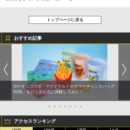
￥7,286
劇場版「鬼滅の刃」無限城編 第一章 猗
2
「少女☆歌劇 レヴュースタァライト」2
3
窩座再来 通常版 [Blu-ray]
ndスタァライブ “Starry Desert”【Blu-r
トップページに戻る
ay】 [ スタァライト九九組 ]
【純正品】Xbox ワイヤレス コントロー
3
￥3,982
ラー (カーボンブラック)
Nintendo Switch 2(日本語・国内専用)
【純正品】ディスクドライブ(CFI-ZDD1
3
3
￥8,141
J) PlayStation 5
￥8,020
おすすめ記事
￥55,871
￥11,849
劇場版「鬼滅の刃」無限城編 第一章 猗
3
劇場版モノノ怪 第二章 火鼠【Blu-ray】
4
窩座再来 通常版 [DVD]
[ 鈴木清崇 ]
【純正品】Xbox 充電式バッテリー + US
4
B-C ケーブル
￥3,523
【純正品】DualSense ワイヤレスコン
ニンテンドープリペイド番号 9000円|オ
4
￥8,761
4
トローラー ミッドナイト ブラック(CFI-
ンラインコード版
￥2,618
ZCT2J01)
￥9,000
ポケモンコラボ「マクドナルドのサマーチャンスバッグ
￥10,737
劇場版「鬼滅の刃」無限城編 第一章 猗
4
2026」をひと足お先に体験してみた！
「少女☆歌劇 レヴュースタァライト」3r
5
窩座再来 完全生産限定版 [Blu-ray]
dスタァライブ“Starry Diamond”【Blu-
【国内正規品】Thrustmaster スラスト
5
ray】 [ スタァライト九九組 ]
マスター TH8S シフター - PC、PS4、P
ニンテンドープリペイド番号 5000円|オ
5
￥8,698
●
●
●
●
●
●
●
【純正品】DualSense ワイヤレスコン
S5、PS5 Pro、Xbox One、Xbox Serie
ンラインコード版
5
トローラー(CFI-ZCT2J)
s X|S 対応の高精度 H パターン シフター
￥9,149
￥5,000
アクセスランキング
￥10,737
￥14,141