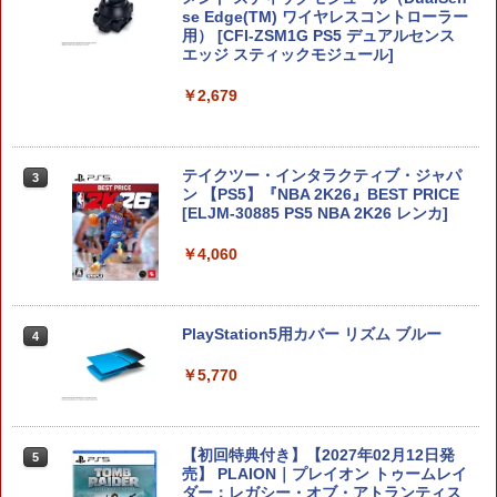
se Edge(TM) ワイヤレスコントローラー
用） [CFI-ZSM1G PS5 デュアルセンス
楽天1位 switch2 保護フィルム【他全機
エッジ スティックモジュール]
2
種】【2枚目半額&ケーブルもらえる】ス
イッチ2 保護フィルム switch2 フィルム
￥2,679
Switch2 ガラスフィルム スイッチ Switc
h 保護フィルム 有機el ブルーライトカッ
ト シート 本体 ガラス lite ケース カバー
保護 画面 液晶保護 画面保護
テイクツー・インタラクティブ・ジャパ
3
ン 【PS5】『NBA 2K26』BEST PRICE
￥1,000
[ELJM-30885 PS5 NBA 2K26 レンカ]
￥4,060
【2,600件レビュー突破！】 Switch2 カ
3
バー 超薄 ドック対応 クリアケース 強化
ガラスフィルム付属タイプあり Nintend
PlayStation5用カバー リズム ブルー
4
o Switch2/Switch 有機EL/通常モデル対
応 保護ケース 分離式設計 着脱簡単 耐衝
￥5,770
撃 (ボタンカバー*2付)
￥1,580
【初回特典付き】【2027年02月12日発
5
売】 PLAION｜プレイオン トゥームレイ
ダー：レガシー・オブ・アトランティス