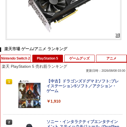
楽天市場 ゲーム/アニメ ランキング
Nintendo Switch 2
PlayStation 5
ゲームグッズ
アニメ
楽天 PlayStation 5 売れ筋ランキング
更新日時：2026/08/08 03:00
Switch2 保護フィルム スイッチ2 保護フ
【中古】ドラゴンズドグマ 2ソフト:プレ
1
1
ィルム switch2 フィルム Switch2 ガラ
イステーション5ソフト／アクション・
スフィルム スイッチ2 フィルム ガイド
ゲーム
貼り付け キット カバー Switch 2 本体
アクセサリー Nintendo Switch2 ケース
￥1,910
可 透明 ブルーライト カット 99％ FIRM
E
￥1,000
ソニー・インタラクティブエンタテイン
2
メント スティックモジュール（DualSen