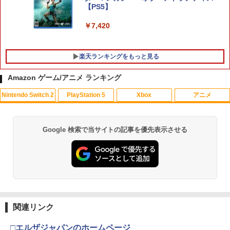
P20倍★薄くてじょうぶな Switch2 ケー
4
【PS5】
ス Switch / Switch2 inklink公式 収納ケ
ース キャリングケース 耐衝撃 スイッチ
￥7,420
スイッチ2 Switch Switch2 ケース ポー
チ カバー バッグ バック ポータブル Nint
endo ニンテンドー スイッチ 可愛い か
わいい Switch2 保護フィルム
楽天ランキングをもっと見る
￥1,480
Amazon ゲーム/アニメ ランキング
Nintendo Switch 2
PlayStation 5
Xbox
アニメ
劇場版「鬼滅の刃」無限城編 第一章 猗
1
窩座再来(通常版)【Blu-ray】 [ 吾峠呼世
任天堂 【Switch2】Nintendo Switch 2
5
晴 ]
キャリングケース [BEE-A-PSSAA NSW
2 キャリングケ-ス]
Google 検索で当サイトの記事を優先表示させる
スプラトゥーン レイダース|オンライン
PlayStation 5 デジタル・エディション
【純正品】Xbox ワイヤレス コントロー
【Amazon.co.jp限定】劇場版モノノ怪
1
1
1
1
￥3,960
コード版
日本語専用 Console Language: Japan
ラー + USB-C® ケーブル
第三章 蛇神 (Amazon.co.jp限定オリジ
￥2,980
ese only (CFI-2200B01)
ナル三方背収納ケース付きコレクション)
(オリジナル特典:オリジナル巾着＋メー
￥5,832
￥8,300
カー特典:【坤と離】二振りの剣、十翼よ
￥55,000
劇場版モノノ怪 唐傘【Blu-ray】 [ 中村
2
り来たる！スタジオ描き下ろしイラスト
健治 ]
ボード付) [Blu-ray]
【純正品】Xbox ワイヤレス コントロー
2
￥8,044
関連リンク
￥10,780
スプラトゥーン レイダース -Switch2
Beast of Reincarnation -PS5 【特典】
ラー (ロボット ホワイト)
2
2
プロダクトコード 封入
￥6,449
□エルザジャパンのホームページ
￥7,681