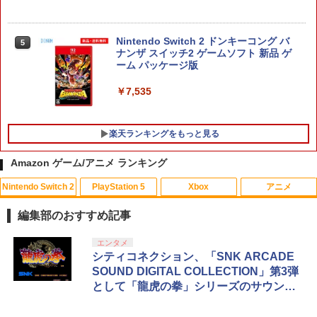
Nintendo Switch 2 ドンキーコング バ
5
ナンザ スイッチ2 ゲームソフト 新品 ゲ
ーム パッケージ版
￥7,535
楽天ランキングをもっと見る
Amazon ゲーム/アニメ ランキング
Nintendo Switch 2
PlayStation 5
Xbox
アニメ
【中古】ワンス・アポン・ア・塊魂ソフ
【中古】新 テーマパーク
【中古】【Blu−ray】ヤマノススメ 新
1
1
1
ト:プレイステーション5ソフト／アクシ
特装版 / 山本裕介【監督】
編集部のおすすめ記事
ョン・ゲーム
￥419
￥980
スプラトゥーン レイダース|オンライン
PlayStation 5 デジタル・エディション
【純正品】Xbox ワイヤレス コントロー
劇場版「鬼滅の刃」無限城編 第一章 猗
エンタメ
1
1
1
1
￥2,900
コード版
日本語専用 Console Language: Japan
ラー + USB-C® ケーブル
窩座再来 通常版 [Blu-ray]
シティコネクション、「SNK ARCADE
ese only (CFI-2200B01)
SOUND DIGITAL COLLECTION」第3弾
￥5,832
￥8,300
￥3,964
【中古】三國志14 - PS4
2
として「龍虎の拳」シリーズのサウンド
￥55,000
【中古】【Blu−ray】ゾンビランドサ
[メール便OK]【新品】【PS5】零 〜紅い
2
2
トラック発売決定！
￥3,258
ガ SAGA．1 特典CD付 / 境宗久【監
蝶〜 REMAKE [PS5版]