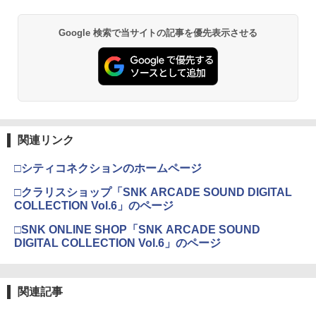
督】
Xbox プリペイドカード 5,000円 デジタ
2
￥3,320
スプラトゥーン レイダース -Switch2
劇場版「鬼滅の刃」無限城編 第一章 猗
Beast of Reincarnation -PS5 【特典】
ルコード 【旧 Xbox ギフトカード】 [オ
2
2
￥1,090
2
Google 検索で当サイトの記事を優先表示させる
窩座再来 通常版 [DVD]
プロダクトコード 封入
ンラインコード]
￥6,455
￥3,523
Switch2 ケース レザーケース スイッチ2
￥7,286
￥5,000
3
Nintendo 対応 スイッチ スイッチツー
【新品】PS5ソフト REANIMAL【広田
【特典】FLY!/フライ!【Blu-ray】(抽選
3
3
シンプル ミニマル PUレザー 革 カバー
店】
で豪華賞品が当たる！) [ バンジャマン・
ポーチ ストラップ付属 オシャレ ソフト
レネール ]
収納 ガジェットケース クリスマス ギフ
【純正品】Xbox ワイヤレス コントロー
￥3,480
3
ト プレゼント 送料無料
Nintendo Switch 2(日本語・国内専用)
劇場版「鬼滅の刃」無限城編 第一章 猗
【純正品】ディスクドライブ(CFI-ZDD1
3
3
ラー (ロボット ホワイト)
3
￥1,320
窩座再来 完全生産限定版 [Blu-ray]
J) PlayStation 5
関連リンク
￥3,480
￥55,603
￥7,681
￥8,698
￥11,849
□シティコネクションのホームページ
【中古】PS5ソフト ゴッド・オブ・ウォ
【Blu-ray】【新品】 劇場版「鬼滅の
4
4
□クラリスショップ「SNK ARCADE SOUND DIGITAL
ー ラグナロク [通常版] (18歳以上対象)
刃」無限列車編 完全生産限定版 Blu-ray
【中古】【良い】ペルソナ2 罰 通常版
4
COLLECTION Vol.6」のページ
鬼滅の刃 倉庫
【純正品】Xbox 充電式バッテリー + US
4
【純正品】DualSense ワイヤレスコン
B-C ケーブル
￥3,600
ニンテンドープリペイド番号 9000円|オ
4
4
『映画 ラブライブ！蓮ノ空女学院スクー
4
￥4,400
トローラー ミッドナイト ブラック(CFI-
□SNK ONLINE SHOP「SNK ARCADE SOUND
ンラインコード版
￥3,680
ルアイドルクラブ Bloom Garden Part
ZCT2J01)
DIGITAL COLLECTION Vol.6」のページ
￥2,618
y』Blu-ray（特装限定版）
￥9,000
￥10,737
￥8,589
＼10%OFFクーポン／PS5 slim スタン
5
上伊那ぼたん、酔へる姿は百合の花 2
Switch2 ケース スイッチ2 Nintendo 対
5
5
関連記事
ド PS5 縦置き 冷却 スタンド PS5コント
（完全生産限定版）【Blu-ray】 [ 鈴代紗
応 スイッチ スイッチツー 名入れ かわい
ローラー充電 2台同時充電 3段階冷却 PS
【純正品】Xbox ワイヤレス コントロー
弓 ]
ニンテンドープリペイド番号 5000円|オ
5
い ニンテンドースイッチ カバー ポーチ
5
5ディスク-デジタル兼用 冷却ファン 充