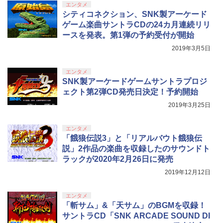
【純正品】DualSense ワイヤレスコン
ラー (カーボンブラック)
ンラインコード版
5
switch Lite 新型 本体 ジョイコン ソフ
エンタメ
劇場版「鬼滅の刃」無限城編 第一章 猗
電指示ランプ付 RGBライト 収納 多機能
5
トローラー(CFI-ZCT2J)
ト ケーブル 収納可能 ポーチ クリスマス
￥6,006
シティコネクション、SNK製アーケード
窩座再来 完全生産限定版 [DVD]
USBケーブル付
￥8,020
ギフト クリスマス プレゼント 送料無料
￥5,000
ゲーム楽曲サントラCDの24カ月連続リリ
￥10,737
￥7,828
ースを発表。第1弾の予約受付が開始
￥3,780
￥1,300
2019年3月5日
エンタメ
SNK製アーケードゲームサントラプロジ
ェクト第2弾CD発売日決定！予約開始
2019年3月25日
エンタメ
「餓狼伝説3」と「リアルバウト餓狼伝
説」2作品の楽曲を収録したのサウンドト
ラックが2020年2月26日に発売
2019年12月12日
エンタメ
「斬サム」&「天サム」のBGMを収録！
サントラCD「SNK ARCADE SOUND DI