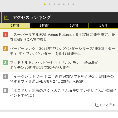
●
●
●
●
●
●
●
アクセスランキング
1時間
24時間
1週間
1カ月
「スーパーリアル麻雀 Venus Returns」8月27日に発売決定。脱
衣麻雀が3D×VRで復活
発売から2週間は20%オフになるセールが実施
バーガーキング、2026年“ワンパウンダーシリーズ”第3弾「ダー
ティ ザ・ワンパウンダー」を8月7日発売
「特製ガーリックマヨソース」を使用した超大型チーズバーガー
マクドナルド、ハッピーセット「ポケモン」発売決定！
ポケモン30周年記念で30匹が大集合
「イーグレットツー ミニ」新作追加ソフト発売決定。詳細を公
開するファミ通LIVEが8月27日20時から配信
シリーズ累計100タイトルへ
「ホロドリ」水着のさくらみこさん＆星街すいせいさんが次回イ
ベントで登場！
もっと見る