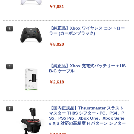
プロダクトコード 封入
￥6,449
￥7,681
￥3,224
￥7,286
【楽天ブックス限定全巻購入特典】逃げ
3
70年代風ロボットアニメ ゲッP-X PS5
上手の若君 9 (完全生産限定版)【Blu-r
3
版
【純正品】Xbox ワイヤレス コントロー
ay】(描き下ろしイラスト(時行 B)使用 A
3
ラー (カーボンブラック)
3タペストリー+アクリルキーホルダー) [
Nintendo Switch 2(日本語・国内専用)
【純正品】ディスクドライブ(CFI-ZDD1
3
【お買い物マラソン期間限定♪最大30％O
3
松井優征 ]
￥3,878
3
J) PlayStation 5
FF】【tomtoc公式店】 Switch 2対応 ハ
￥8,020
￥55,491
ードケース FancyCase-G05 Nintendo
￥7,150
2025年 スイッチ2モデル用 スリムケース
￥11,980
持ち運び キャリングケース 耐衝撃 薄型
ハードポーチ ゲームカード12枚収納 ア
【中古】REANIMAL(リアニマル)ソフト:
【純正品】Xbox 充電式バッテリー + US
4
4
クセサリーポーチ
プレイステーション5ソフト／アクショ
B-C ケーブル
【楽天ブックス限定全巻購入特典+先着
4
ン・ゲーム
【純正品】DualSense ワイヤレスコン
ニンテンドープリペイド番号 9000円|オ
4
特典】逃げ上手の若君 7 (完全生産限定
4
￥2,653
トローラー ミッドナイト ブラック(CFI-
ンラインコード版
版)【Blu-ray】(描き下ろしイラスト(時
￥2,618
ZCT2J01)
￥3,930
行 B)使用 A3タペストリー+アクリルキ
ーホルダー+和紙風ステッカーシート) [
￥9,000
￥10,737
松井優征 ]
【顧客満足度98.3%】 Switch2 ケース
4
大容量 Switch2/Switch通常モデル/Swit
がんばれゴエモン大集合！ PS5版
￥7,150
【国内正規品】Thrustmaster スラスト
5
5
ch lite/Switch 有機ELモテルに対応 収納
マスター TH8S シフター - PC、PS4、P
ニンテンドープリペイド番号 5000円|オ
5
バッグ 防水 防塵 耐衝撃 持ち運び便利 ポ
【純正品】DualSense ワイヤレスコン
S5、PS5 Pro、Xbox One、Xbox Serie
￥4,890
ンラインコード版
5
ーチ スタンド/コントローラー/カード/ド
トローラー(CFI-ZCT2J)
s X|S 対応の高精度 H パターン シフター
ックなど収納可能 カバー 収納ボックス
【楽天ブックス限定全巻購入特典】逃げ
￥5,000
5