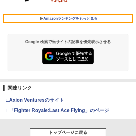
￥10,737
￥14,141
上手の若君 12 (完全生産限定版)【Blu-
￥2,880
ray】(描き下ろしイラスト(時行 B)使用
A3タペストリー+アクリルキーホルダー)
[ 松井優征 ]
Amazonランキングをもっと見る
Nintendo Switch 2 ACアダプター
5
￥7,150
￥3,974
Google 検索で当サイトの記事を優先表示させる
劇場版「鬼滅の刃」無限城編 第一章 猗
1
窩座再来 通常版 [Blu-ray]
￥3,982
関連リンク
劇場版「鬼滅の刃」無限城編 第一章 猗
2
窩座再来 通常版 [DVD]
□Axion Venturesのサイト
￥3,523
□「Fighter Royale:Last Ace Flying」のページ
【Amazon.co.jp限定】劇場版モノノ怪
トップページに戻る
3