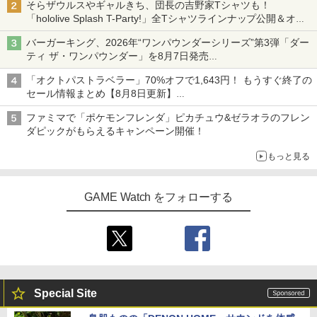
そらザウルスやギャルきち、団長の吉野家Tシャツも！
「hololive Splash T-Party!」全Tシャツラインナップ公開＆オン
ライン販売開始
バーガーキング、2026年“ワンパウンダーシリーズ”第3弾「ダー
ティ ザ・ワンパウンダー」を8月7日発売
「特製ガーリックマヨソース」を使用した超大型チーズバーガー
「オクトパストラベラー」70%オフで1,643円！ もうすぐ終了の
セール情報まとめ【8月8日更新】
ニンテンドーeショップでは「大神 絶景版」が67%オフで990円
ファミマで「ポケモンフレンダ」ピカチュウ&ゼラオラのフレン
ダピックがもらえるキャンペーン開催！
もっと見る
GAME Watch をフォローする
Special Site