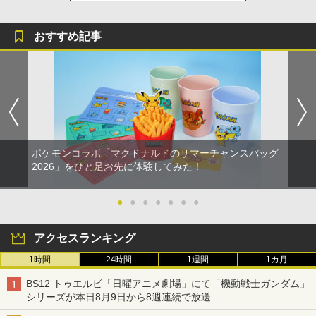
第三章 蛇神 (Amazon.co.jp限定オリジ
ナル三方背収納ケース付きコレクション)
(オリジナル特典:オリジナル巾着＋メー
おすすめ記事
カー特典:【坤と離】二振りの剣、十翼よ
り来たる！スタジオ描き下ろしイラスト
ボード付) [Blu-ray]
￥10,780
劇場版「鬼滅の刃」無限城編 第一章 猗
4
窩座再来 完全生産限定版 [Blu-ray]
ポケモンコラボ「マクドナルドのサマーチャンスバッグ
2026」をひと足お先に体験してみた！
￥8,698
●
●
●
●
●
●
●
『映画 ラブライブ！蓮ノ空女学院スクー
アクセスランキング
5
ルアイドルクラブ Bloom Garden Part
1時間
24時間
1週間
1カ月
y』Blu-ray（特装限定版）
BS12 トゥエルビ「日曜アニメ劇場」にて「機動戦士ガンダム」
￥8,589
シリーズが本日8月9日から8週連続で放送
初回は「機動戦士ガンダム【HDリマスター版】」