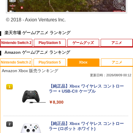
© 2018 - Axion Ventures Inc.
楽天市場 ゲーム/アニメ ランキング
Nintendo Switch 2
PlayStation 5
ゲームグッズ
アニメ
Amazon ゲーム/アニメ ランキング
Nintendo Switch 2
PlayStation 5
Xbox
アニメ
【7週連続1位】inklink公式 Switch / Sw
鬼エイム 指サック ゲーム スマホ ゲーミ
劇場版「鬼滅の刃」無限城編 第一章 猗
1
1
1
Amazon Xbox 販売ランキング
itch2 コントローラー 最新モデル 最新フ
ング FPS 音ゲー 荒野行動 PUBG Apex
窩座再来(通常版)【Blu-ray】 [ 吾峠呼世
更新日時：2026/08/09 00:12
ァームウェア プロコン プロコン2 プロコ
CoD 高感度 銀繊維 手汗対策 鬼サック 6
晴 ]
ントローラー スイッチ2 スイッチ Switc
個入り
スプラトゥーン レイダース|オンライン
PlayStation 5 デジタル・エディション
【純正品】Xbox ワイヤレス コントロー
h コントローラー ワイヤレスコントロー
1
1
1
￥3,960
コード版
日本語専用 Console Language: Japan
ラー + USB-C® ケーブル
ラー 連射機能 ワイヤレス switch2コン
￥1,280
ese only (CFI-2200B01)
トローラ Switch2コントローラー
￥5,832
￥8,300
￥55,000
￥2,960
【中古】【開封品】青春ブタ野郎はサン
2
【中古】 ドラゴンボール Sparking！
タクロースの夢を見ない 1 [完全生産限
2
ZERO／PS5
定版]＜Blu-ray＞（代引き不可）6552
【純正品】Xbox ワイヤレス コントロー
2
スプラトゥーン レイダース -Switch2
Beast of Reincarnation -PS5 【特典】
ラー (ロボット ホワイト)
2
Switch2用 温度モニターファン
2
￥2,783
￥4,000
2