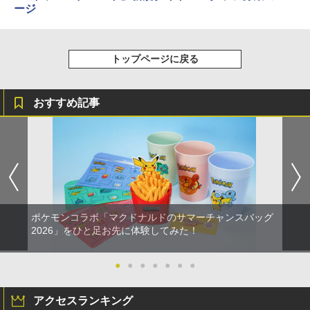
【純正品】Xbox ワイヤレス コントロー
ージ
4
￥3,523
【純正品】DualSense ワイヤレスコン
ラー (カーボンブラック)
4
トローラー ミッドナイト ブラック(CFI-
ZCT2J01)
￥8,020
トップページに戻る
￥10,737
劇場版「鬼滅の刃」無限城編 第一章 猗
4
窩座再来 完全生産限定版 [Blu-ray]
【純正品】Xbox Elite ワイヤレス コン
5
おすすめ記事
トローラー Series 2 Core Edition (ホワ
￥8,698
【純正品】DualSense ワイヤレスコン
イト)
5
トローラー(CFI-ZCT2J)
￥18,500
￥10,737
【Amazon.co.jp限定】劇場版モノノ怪
5
第三章 蛇神 (オリジナル特典:オリジナル
巾着＋メーカー特典:【坤と離】二振りの
剣、十翼より来たる！スタジオ描き下ろ
ポケモンコラボ「マクドナルドのサマーチャンスバッグ
しイラストボード付) [DVD]
2026」をひと足お先に体験してみた！
￥8,800
●
●
●
●
●
●
●
アクセスランキング