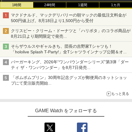
1時間
24時間
1週間
1カ月
マクドナルド、マックデリバリーの朝マックの最低注文料金が
500円値上げ。8月18日より1,500円から受付
クリスピー・クリーム・ドーナツと「ハリポタ」のコラボ商品が
8月21日より期間限定で発売
組分け帽子ドーナツなど見た目も楽しい商品が登場
そらザウルスやギャルきち、団長の吉野家Tシャツも！
「hololive Splash T-Party!」全Tシャツラインナップ公開＆オン
ライン販売開始
バーガーキング、2026年“ワンパウンダーシリーズ”第3弾「ダー
ティ ザ・ワンパウンダー」を8月7日発売
「特製ガーリックマヨソース」を使用した超大型チーズバーガー
「ポムポムプリン」30周年記念グッズが郵便局のネットショッ
プにて受注販売開始
「おもちもちもちクッション」など今年だけの限定商品が登場
もっと見る
GAME Watch をフォローする