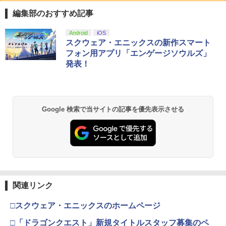
￥2,500
編集部のおすすめ記事
PlayStation 5 デジタル・エディション
【純正品】Xbox ワイヤレス コントロー
【Amazon.co.jp限定】劇場版モノノ怪
Android
iOS
1
1
1
日本語専用 Console Language: Japan
ラー + USB-C® ケーブル
第三章 蛇神 (Amazon.co.jp限定オリジ
スクウェア・エニックスの新作スマート
ese only (CFI-2200B01)
ナル三方背収納ケース付きコレクション)
フォン用アプリ「エンゲージソウルズ」
(オリジナル特典:オリジナル巾着＋メー
￥8,300
発表！
カー特典:【坤と離】二振りの剣、十翼よ
￥55,000
り来たる！スタジオ描き下ろしイラスト
ボード付) [Blu-ray]
【純正品】Xbox ワイヤレス コントロー
2
￥10,780
Beast of Reincarnation -PS5 【特典】
ラー (ロボット ホワイト)
2
Google 検索で当サイトの記事を優先表示させる
プロダクトコード 封入
￥7,681
￥7,286
劇場版「鬼滅の刃」無限城編 第一章 猗
2
窩座再来 通常版 [Blu-ray]
【純正品】Xbox 充電式バッテリー + US
3
￥3,964
B-C ケーブル
【純正品】ディスクドライブ(CFI-ZDD1
3
J) PlayStation 5
関連リンク
￥2,618
￥11,849
□スクウェア・エニックスのホームページ
劇場版「鬼滅の刃」無限城編 第一章 猗
3
窩座再来 通常版 [DVD]
□「ドラゴンクエスト」新規タイトルスタッフ募集のペ