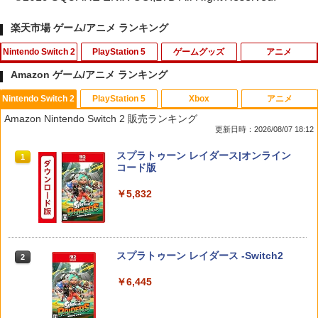
楽天市場 ゲーム/アニメ ランキング
Nintendo Switch 2
PlayStation 5
ゲームグッズ
アニメ
Amazon ゲーム/アニメ ランキング
Nintendo Switch 2
PlayStation 5
Xbox
アニメ
【楽天ブックス限定特典+特典】METAL
【複数購入で★最大約58％OFF】 ＼レ
GBC用 レトロコレクションケース 5枚
映画『THE FIRST SLAM DUNK』 STAN
1
1
1
1
Amazon Nintendo Switch 2 販売ランキング
GEAR SOLID : MASTER COLLECTION
ビュー特典付／PS5 コントローラー ステ
ゲームボーイ ソフト ケース ゲーム 収納
DARD EDITION【Blu-ray】（早期予約
更新日時：2026/08/07 18:12
Vol.2 Switch2版(2連アクリルキーホル
ィック キャップ カバー アナログスティ
ケース 高透明 簡単組立 PP素材 日本製 3
特典なし） [ 井上雄彦 ]
ダー+【早期購入封入特典】DLCチラシ)
ックカバー コントローラー カバー 10個
Aカンパニー RCC-GBCASE-5P 【メー
スプラトゥーン レイダース|オンライン
セット 交換用 PS4 DualSense Edge ジ
ル便送料無料】
1
￥3,850
コード版
ョイスティックキャップ グリップ 滑り
￥6,600
止め ホコリ防止 ブラック RPP RP1
￥880
￥5,832
￥480
新劇場版銀魂 -吉原大炎上ー (通常版)【B
2
【08/11発売★予約】[メール便OK]【新
lu-ray】 [ 杉田智和 ]
2
品】【NS2】The Elder Scrolls IV: Obli
3DO ファイアボール【新品】
2
vion Remastered - Deluxe Edition[予
￥4,118
スプラトゥーン レイダース -Switch2
2
約品]
【中古】Marvel’s Spider−Man： Miles
￥1,200
2
Morales Ultimate Edition (限定版)ソフ
￥6,445
ト:プレイステーション5ソフト／TV/映
￥6,810
画・ゲーム
【送料無料】劇場版「鬼滅の刃」無限城
3
Nintendo Switch2 専用 NGC+USB ハブ