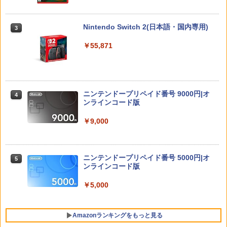
3
￥1,620
編 第一章 猗窩座再来(通常版)【Blu-ra
冷却ファン付き ゲームキューブコントロ
y】/アニメーション[Blu-ray]【返品種別
3est Switch2用 横置きドックスタンド
3
ーラー 接続 USB ハブ スイッチ2 アクセ
A】
[GU-S2F088]
サリー 周辺機器 SWITCH2 ◇AL-NS257
Nintendo Switch 2(日本語・国内専用)
3
1【メール便】
【中古】【18歳以上対象】BIOHAZARD
￥4,400
￥2,280
3
￥55,871
RE：2 Z Versionソフト:プレイステーシ
￥2,580
ョン5ソフト／アクション・ゲーム
￥2,170
おしり前マン～復活のおしり前帝国～ Bl
4
【当店独自で＋P10倍★要エントリー】
u-ray BOX【Blu-ray】 [ 谷口崇 ]
4
任天堂 amiibo マンタロー スプラトゥー
4
【中古】[Switch2] マリオテニス フィー
ニンテンドープリペイド番号 9000円|オ
4
ンシリーズ ※大量購入時には納期にお時
バー 任天堂(20260212)
ンラインコード版
￥6,864
間がかかる場合があります
【中古】ファイナルファンタジーVII リ
4
メイク インターグレードソフト:プレイ
￥6,980
￥9,000
￥2,600
ステーション5ソフト／ロールプレイン
グ・ゲーム
最終楽章 響け！ユーフォニアム 前編 (通
5
￥2,500
常版)【Blu-ray】 [ (アニメーション) ]
【楽天ブックス限定特典】ドンキーコン
ニンテンドープリペイド番号 5000円|オ
5
5
Switch2 ケース レザーケース スイッチ2
5
グ バナンザ(「スーパーマリオ」ステッ
ンラインコード版
Nintendo 対応 スイッチ スイッチツー
カー2種)
￥7,550
シンプル ミニマル PUレザー 革 カバー
￥5,000
ポーチ ストラップ付属 オシャレ ソフト
【中古】ファイナルファンタジーVII リ
￥7,902
5
収納 ガジェットケース クリスマス ギフ
メイク インターグレードソフト:プレイ
ト プレゼント 送料無料
ステーション5ソフト／ロールプレイン
Amazonランキングをもっと見る
グ・ゲーム
￥3,480