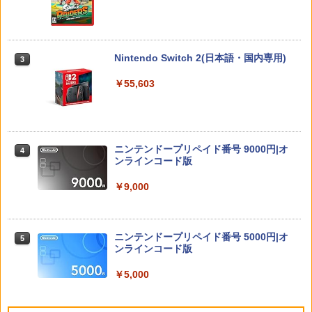
ト プレゼント 送料無料
￥2,200
【BLU-R】超かぐや姫！ Blu-ray通常版
3
￥3,480
Lies of P：コンプリート エディション
3
【Switch2】BEE-P-AA8UA(JPN)
￥5,780
Nintendo Switch 2(日本語・国内専用)
3
【SALE・大幅値下げ・新品・未開封
3
品】明末: ウツロノハネ PS5 ソフト 【ポ
￥6,862
￥55,603
スト投函】 ※特典付属なし ※セール品
【送料無料】【中古】MD メガドライブ
3
のため、返品及び製品保証の対象外とな
ロックマンメガワールド
ります。
￥15,021
うたの☆プリンスさまっ♪ ALL STAR ST
4
Switch2 保護フィルム スイッチ2 保護フ
￥2,300
AGE -MUSIC UNIVERSE-【Blu-ray】 [
4
ィルム switch2 フィルム Switch2 ガラ
ST☆RISH ]
ニンテンドープリペイド番号 9000円|オ
4
スフィルム スイッチ2 フィルム ガイド
ンラインコード版
貼り付け キット カバー Switch 2 本体
￥7,040
【新品】【即納】PCエンジン mini ピー
4
アクセサリー Nintendo Switch2 ケース
＼10％OFFクーポン／PS5用 冷却ファン
シーエンジン レトロ ゲーム
￥9,000
4
可 透明 ブルーライト カット 99％ FIRM
クーリングファン 冷却装置 USBクーラ
E
ー 外付け 自動冷却ファン 三つファン 急
￥39,599
速冷却 静音 装着簡単 排熱 熱対策 USB
Servant Princess DVD 即納 dvd BOX
5
￥1,000
ポート 省スペース 耐久性 プレイステー
コンプリート OVA 北米版 ELFINA elfina
ニンテンドープリペイド番号 5000円|オ
5
ション5対応 ディスク版 デジタル版の両
正規品 Elufina 完全収録 保存版 美少女
ンラインコード版
方に対応
アニメ 最新盤 アニメ エルフィーナ 日本
[Switch 2] ぽこ あ ポケモン エキスパン
5
語 英語
ションパス（ダウンロード版）※3,200
￥5,000
MAGES. 【Joshinオリジナル特典付】
￥2,680
5
ポイントまでご利用可
【Switch2】STEINS;GATE RE:BOOT
￥7,260
（シュタインズゲート リブート） 通常
￥4,400