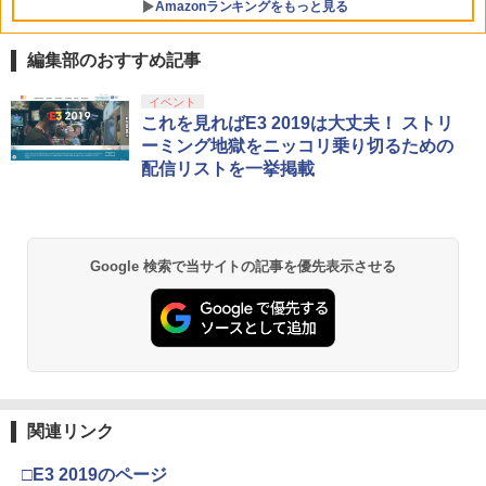
Amazonランキングをもっと見る
版 [BEE-P-AB55A NSW2 シュタインズ
ゲ-ト リブ-ト ツウジョウ]
がんばれゴエモン大集合！ PS5版
5
編集部のおすすめ記事
￥7,290
￥4,889
PlayStation 5 デジタル・エディション
【純正品】Xbox ワイヤレス コントロー
劇場版「鬼滅の刃」無限城編 第一章 猗
イベント
1
1
1
日本語専用 Console Language: Japan
ラー + USB-C® ケーブル
窩座再来 通常版 [Blu-ray]
これを見ればE3 2019は大丈夫！ ストリ
ese only (CFI-2200B01)
ーミング地獄をニッコリ乗り切るための
￥8,300
￥3,964
配信リストを一挙掲載
￥55,000
Xbox プリペイドカード 5,000円 デジタ
2
劇場版「鬼滅の刃」無限城編 第一章 猗
Beast of Reincarnation -PS5 【特典】
ルコード 【旧 Xbox ギフトカード】 [オ
2
2
Google 検索で当サイトの記事を優先表示させる
窩座再来 通常版 [DVD]
プロダクトコード 封入
ンラインコード]
￥3,523
￥7,286
￥5,000
【純正品】Xbox ワイヤレス コントロー
3
劇場版「鬼滅の刃」無限城編 第一章 猗
【純正品】ディスクドライブ(CFI-ZDD1
3
ラー (ロボット ホワイト)
3
窩座再来 完全生産限定版 [Blu-ray]
J) PlayStation 5
関連リンク
￥7,681
￥8,698
￥11,849
□E3 2019のページ