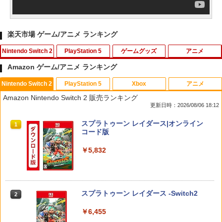
楽天市場 ゲーム/アニメ ランキング
Nintendo Switch 2
PlayStation 5
ゲームグッズ
アニメ
Amazon ゲーム/アニメ ランキング
Nintendo Switch 2
PlayStation 5
Xbox
アニメ
任天堂 スプラトゥーン レイダース【Swi
PS5用 冷却ファン クーリングファン LE
Switch2 ケース スイッチ2 Nintendo 対
この世界の片隅に【Blu-ray】 [ のん ]
1
1
1
1
Amazon Nintendo Switch 2 販売ランキング
tch 2】 BEEPAADLA [BEEPAADLA]
Dライト付き 静音 装着簡単 排熱 熱対策
応 スイッチ スイッチツー 名入れ かわい
更新日時：2026/08/06 18:12
USBポート付き PlayStation 5 通常版 デ
い ニンテンドースイッチ カバー ポーチ
￥3,907
ジタルエディション 両対応 ◇TP5-1523
switch Lite 新型 本体 ジョイコン ソフ
￥6,720
スプラトゥーン レイダース|オンライン
【メール便】
ト ケーブル 収納可能 ポーチ クリスマス
1
コード版
ギフト クリスマス プレゼント 送料無料
￥1,580
￥5,832
￥1,300
【ダイヤ・プラチナ会員様限定！エント
【送料無料】劇場版「鬼滅の刃」無限城
2
2
リーでポイント10倍！】【メール便発
編 第一章 猗窩座再来(通常版)【Blu-ra
送】【新品】任天堂 Nintendo Switch 2
y】/アニメーション[Blu-ray]【返品種別
【PowerA 公式ストア】パワーエー ソロ
2
ゲームソフト スプラトゥーン レイダー
A】
チャージングステーション for DualSen
Switch2 ケース レザーケース スイッチ2
2
スプラトゥーン レイダース -Switch2
ス
2
se® and DualSense Edge™ ワイヤレ
Nintendo 対応 スイッチ スイッチツー
スコントローラー【PlayStation®公式ラ
シンプル ミニマル PUレザー 革 カバー
￥4,400
￥6,455
イセンス商品】 国内2年保証
ポーチ ストラップ付属 オシャレ ソフト
￥6,750
収納 ガジェットケース クリスマス ギフ