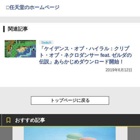
□任天堂のホームページ
【純正品】Xbox 充電式バッテリー + US
4
【純正品】DualSense ワイヤレスコン
B-C ケーブル
4
『映画 ラブライブ！蓮ノ空女学院スクー
4
トローラー ミッドナイト ブラック(CFI-
ルアイドルクラブ Bloom Garden Part
ZCT2J01)
関連記事
￥2,618
y』Blu-ray（特装限定版）
￥10,737
Switch
￥8,589
「ケイデンス・オブ・ハイラル：クリプ
ト・オブ・ネクロダンサー feat. ゼルダの
【純正品】Xbox ワイヤレス コントロー
5
伝説」あらかじめダウンロード開始！
【純正品】DualSense ワイヤレスコン
ラー (カーボンブラック)
5
劇場版「鬼滅の刃」無限城編 第一章 猗
5
トローラー(CFI-ZCT2J)
2019年6月12日
窩座再来 完全生産限定版 [DVD]
￥8,020
￥10,737
￥7,828
トップページに戻る
おすすめ記事