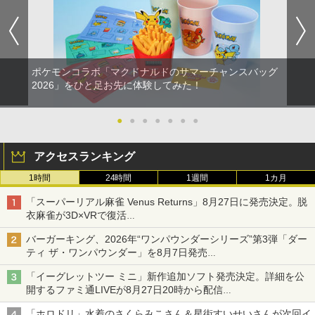
ポケモンコラボ「マクドナルドのサマーチャンスバッグ
2026」をひと足お先に体験してみた！
●
●
●
●
●
●
●
アクセスランキング
1時間
24時間
1週間
1カ月
「スーパーリアル麻雀 Venus Returns」8月27日に発売決定。脱
衣麻雀が3D×VRで復活
発売から2週間は20%オフになるセールが実施
バーガーキング、2026年“ワンパウンダーシリーズ”第3弾「ダー
ティ ザ・ワンパウンダー」を8月7日発売
「特製ガーリックマヨソース」を使用した超大型チーズバーガー
「イーグレットツー ミニ」新作追加ソフト発売決定。詳細を公
開するファミ通LIVEが8月27日20時から配信
シリーズ累計100タイトルへ
「ホロドリ」水着のさくらみこさん＆星街すいせいさんが次回イ