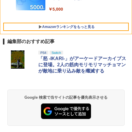
【特典】進撃の巨人3 Switch2版(【早
ーシリーズ）[在庫品]
5
+イベント抽選権+描き下ろし色紙) [ 吾峠
期購入封入特典】DLC)
呼世晴 ]
￥5,000
￥3,800
￥8,518
￥11,000
Amazonランキングをもっと見る
編集部のおすすめ記事
PlayStation 5 デジタル・エディション
【純正品】Xbox ワイヤレス コントロー
劇場版「鬼滅の刃」無限城編 第一章 猗
PS4
Switch
1
1
1
日本語専用 Console Language: Japan
ラー + USB-C® ケーブル
窩座再来 通常版 [Blu-ray]
「怒 -IKARI-」がアーケードアーカイブス
ese only (CFI-2200B01)
に登場。2人の筋肉モリモリマッチョマン
￥8,300
￥3,964
が敵地に乗り込み敵を殲滅する
￥55,000
【純正品】Xbox ワイヤレス コントロー
2
劇場版「鬼滅の刃」無限城編 第一章 猗
Beast of Reincarnation -PS5 【特典】
ラー (ロボット ホワイト)
2
2
Google 検索で当サイトの記事を優先表示させる
窩座再来 通常版 [DVD]
プロダクトコード 封入
￥7,681
￥3,523
￥7,286
【純正品】Xbox ワイヤレス コントロー
3