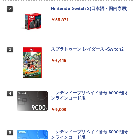
￥330
Nintendo Switch 2(日本語・国内専用)
2
ハードケース for Nintendo Switch 2 ブ
￥6,050
2
ラック
￥55,871
￥2,754
【全品ポイント10倍！要エントリー】
3
劇場版 転生したらスライムだった件 蒼
3
【期間限定セール】ニンテンドー Ninte
海の涙編 (Blu-ray特装限定版)【Blu-ra
ndo ポパイ 【中古】
y】 [ 岡咲美保 ]
スプラトゥーン レイダース -Switch2
3
ゼノブレイド ディフィニティブ・エディ
￥1,580
3
￥7,722
ション Nintendo Switch 2 Edition
￥6,445
￥6,650
【全品ポイント10倍！要エントリー】
4
【楽天ブックス限定抽選特典】迷宮のし
4
【期間限定セール】SG-1000/SC-3000シ
おり（特装限定版）【Blu-ray】(抽選で
リーズ SG-1000/SC-3000シリーズ オー
豪華賞品が当たる！) [ SUZUKA ]
ルドゲームソフト SC-3000 モナコGP
ニンテンドープリペイド番号 9000円|オ
4
ファイアーエムブレム 万紫千紅 【Switc
【中古】
ンラインコード版
4
￥10,296
h2】 BEE-P-AACSA
￥2,650
￥9,000
￥8,470
【楽天ブックス限定配送BOX】【楽天ブ
5
ックス限定先着特典+先着特典】劇場版
【新品】【amiibo】amiibo メタナイト
ニンテンドープリペイド番号 5000円|オ
5
「鬼滅の刃」無限城編 第一章 猗窩座再
5
＆デビルスター（カービィのエアライダ
ンラインコード版
来(完全生産限定版)【Blu-ray】(かるた