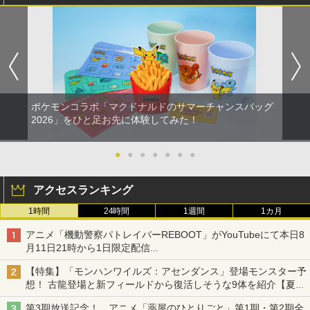
ポケモンコラボ「マクドナルドのサマーチャンスバッグ
2026」をひと足お先に体験してみた！
●
●
●
●
●
●
●
アクセスランキング
1時間
24時間
1週間
1カ月
アニメ「機動警察パトレイバーREBOOT」がYouTubeにて本日8
月11日21時から1日限定配信
8月14日にはU-NEXTで限定配信
【特集】「モンハンワイルズ：アセンダンス」登場モンスター予
想！ 古龍登場と新フィールドから復活しそうな9体を紹介【夏休
み特集2026】
第3期放送記念！ アニメ「薬屋のひとりごと」第1期・第2期全