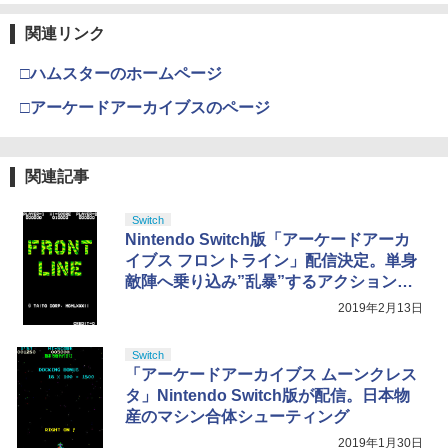
ラー (カーボンブラック)
【Amazon.co.jp限定】劇場版モノノ怪
【純正品】ディスクドライブ(CFI-ZDD1
3
3
第三章 蛇神 (Amazon.co.jp限定オリジ
J) PlayStation 5
関連リンク
￥8,020
ナル三方背収納ケース付きコレクション)
(オリジナル特典:オリジナル巾着＋メー
￥11,849
□ハムスターのホームページ
カー特典:【坤と離】二振りの剣、十翼よ
り来たる！スタジオ描き下ろしイラスト
□アーケードアーカイブスのページ
【純正品】Xbox 充電式バッテリー + US
4
ボード付) [Blu-ray]
B-C ケーブル
【純正品】DualSense ワイヤレスコン
4
￥10,780
トローラー ミッドナイト ブラック(CFI-
￥2,618
ZCT2J01)
関連記事
￥10,737
Switch
劇場版「鬼滅の刃」無限城編 第一章 猗
4
Nintendo Switch版「アーケードアーカ
窩座再来 完全生産限定版 [Blu-ray]
【純正品】Xbox Elite ワイヤレス コン
5
イブス フロントライン」配信決定。単身
トローラー Series 2 Core Edition (ホワ
￥8,698
敵陣へ乗り込み”乱暴”するアクションゲ
【純正品】DualSense ワイヤレスコン
イト)
5
トローラー(CFI-ZCT2J)
ーム
2019年2月13日
￥18,718
￥10,737
Switch
『映画 ラブライブ！蓮ノ空女学院スクー
5
「アーケードアーカイブス ムーンクレス
ルアイドルクラブ Bloom Garden Part
タ」Nintendo Switch版が配信。日本物
y』Blu-ray（特装限定版）
産のマシン合体シューティング
￥8,589
2019年1月30日