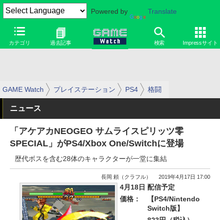
Powered by
Translate
カテゴリ
過去記事
検索
Impressサイト
GAME Watch
プレイステーション
PS4
格闘
ニュース
「アケアカNEOGEO サムライスピリッツ零
SPECIAL」がPS4/Xbox One/Switchに登場
歴代ボスを含む28体のキャラクターが一堂に集結
長岡 頼（クラフル）
2019年4月17日 17:00
4月18日 配信予定
価格：
【PS4/Nintendo
Switch版】