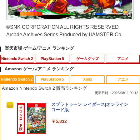
©SNK CORPORATION ALL RIGHTS RESERVED.
Arcade Archives Series Produced by HAMSTER Co.
楽天市場 ゲーム/アニメ ランキング
Nintendo Switch 2
PlayStation 5
ゲームグッズ
アニメ
Amazon ゲーム/アニメ ランキング
Nintendo Switch 2
PlayStation 5
Xbox
アニメ
Switch2 保護フィルム スイッチ2 保護フ
【中古】PS2 龍が如く2 PS2 the Be
劇場版「鬼滅の刃」無限城編 第一章 猗
1
1
1
Amazon Nintendo Switch 2 販売ランキング
ィルム switch2 フィルム Switch2 ガラ
st
窩座再来(通常版)【Blu-ray】 [ 吾峠呼世
更新日時：2026/08/11 00:12
スフィルム スイッチ2 フィルム ガイド
晴 ]
貼り付け キット カバー Switch 2 本体
￥220
スプラトゥーン レイダース|オンライン
アクセサリー Nintendo Switch2 ケース
1
￥3,960
コード版
可 透明 ブルーライト カット 99％ FIRM
E
￥5,832
￥1,000
【中古】PS2 龍が如く PlayStation2
【送料無料】[Joshinオリジナル特典付]
2
2
the Best
「超かぐや姫!」Blu-ray 通常版/アニメー
ション[Blu-ray]【返品種別A】