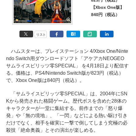
823円（税込）
【Xbox One版】
840円（税込）
リスト
ハムスターは、プレイステーション 4/Xbox One/Ninte
ndo Switch用ダウンロードソフト「アケアカNEOGEO
サムライスピリッツ零SPECIAL」 を4月18日より配信す
る。価格は、PS4/Nintendo Switch版が823円（税込）
で、Xbox One版は840円（税込）。
「サムライスピリッツ零SPECIAL」は、2004年にSN
Kから発売された格闘ゲーム。歴代ボスを含めた28体の
キャラクターが一堂に集結する。前作までの「怒り爆
発」や「無の境地」、「一閃」などによる熱い駆け引き
だけでなく、相手を確実に一撃で倒してしまう究極の必
殺技「絶命奥義」とその演出が楽しめる。