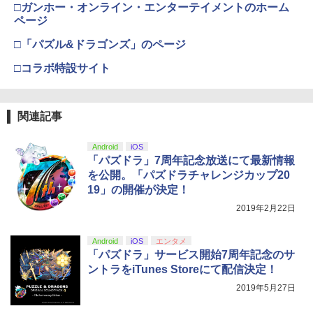
(オリジナル特典:オリジナル巾着＋メー
□ガンホー・オンライン・エンターテイメントのホーム
カー特典:【坤と離】二振りの剣、十翼よ
ページ
り来たる！スタジオ描き下ろしイラスト
【純正品】Xbox 充電式バッテリー + US
4
ボード付) [Blu-ray]
□「パズル&ドラゴンズ」のページ
B-C ケーブル
￥10,780
□コラボ特設サイト
￥2,618
劇場版「鬼滅の刃」無限城編 第一章 猗
4
関連記事
窩座再来 完全生産限定版 [Blu-ray]
【国内正規品】Thrustmaster スラスト
5
マスター TH8S シフター - PC、PS4、P
Android
iOS
￥8,698
S5、PS5 Pro、Xbox One、Xbox Serie
「パズドラ」7周年記念放送にて最新情報
s X|S 対応の高精度 H パターン シフター
を公開。「パズドラチャレンジカップ20
19」の開催が決定！
￥14,141
2019年2月22日
『映画 ラブライブ！蓮ノ空女学院スクー
5
ルアイドルクラブ Bloom Garden Part
y』Blu-ray（特装限定版）
Android
iOS
エンタメ
「パズドラ」サービス開始7周年記念のサ
￥8,589
ントラをiTunes Storeにて配信決定！
2019年5月27日