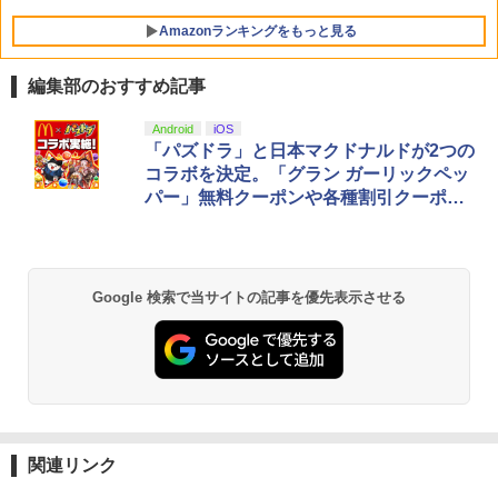
Amazonランキングをもっと見る
編集部のおすすめ記事
【純正品】Xbox ワイヤレス コントロー
劇場版「鬼滅の刃」無限城編 第一章 猗
Android
iOS
1
1
ラー + USB-C® ケーブル
窩座再来 通常版 [Blu-ray]
「パズドラ」と日本マクドナルドが2つの
コラボを決定。「グラン ガーリックペッ
￥8,300
￥3,982
パー」無料クーポンや各種割引クーポン
もらえる
【純正品】Xbox ワイヤレス コントロー
2
劇場版「鬼滅の刃」無限城編 第一章 猗
ラー (ロボット ホワイト)
2
Google 検索で当サイトの記事を優先表示させる
窩座再来 通常版 [DVD]
￥7,681
￥3,523
【純正品】Xbox ワイヤレス コントロー
3
ラー (カーボンブラック)
【Amazon.co.jp限定】劇場版モノノ怪
3
第三章 蛇神 (Amazon.co.jp限定オリジ
関連リンク
￥8,020
ナル三方背収納ケース付きコレクション)