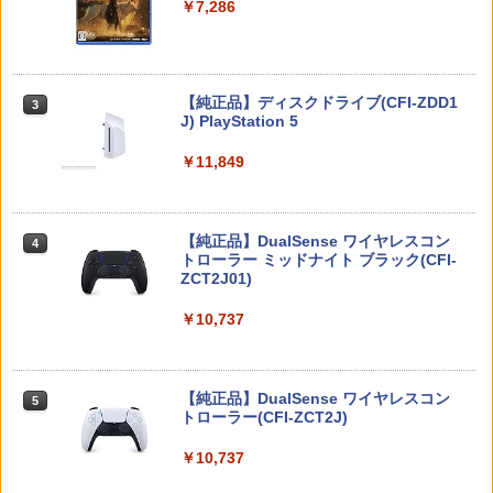
￥7,286
【中古】ポケットモンスター ムーン - 3
3
【特典】ファイナルファンタジー レゾナ
【送料無料】劇場版「鬼滅の刃」無限城
DS
3
3
ンス PS5版(【初回封入特典】魔導船＆
編 第一章 猗窩座再来(通常版)【Blu-ra
【特典】ブリガンダイン アビス Switc
3
かけだし騎士の応援パック・かけだし騎
y】/アニメーション[Blu-ray]【返品種別
h2版(【初回外付特典】スターターガイ
￥750
士のスタートダッシュパック)
A】
ドブック)
Nintendo Switch 2(日本語・国内専用)
【純正品】ディスクドライブ(CFI-ZDD1
3
3
J) PlayStation 5
￥6,526
￥4,400
￥8,118
￥55,491
ゲームコントローラー用フック コントロ
4
￥11,849
ーラー フック コントローラースタンド 2
00-GAP011シリーズ 200-GAP011Aシリ
【特典】MARVEL Tōkon: Fighting So
BD 劇場版「鬼滅の刃」無限城編 第一章
4
4
在庫あり[メール便OK]【新品】Samsun
4
ーズ 200-GAP012シリーズ対応 1/4イン
uls(【早期購入封入特典】ロビーのアイ
猗窩座再来 通常版 (Blu-ray Disc)[アニ
g microSD Express Card 256GB for Ni
チネジ取り付け
テムセット)
プレックス]《発売済・在庫品》
【純正品】DualSense ワイヤレスコン
ニンテンドープリペイド番号 9000円|オ
4
ntendo Switch 2 (スイッチ2)
4
トローラー ミッドナイト ブラック(CFI-
ンラインコード版
￥780
ZCT2J01)
￥6,782
￥4,450
￥8,200
￥9,000
￥10,737
【中古】3DOソフト sampler CD Panas
5
【特典】トゥームレイダー：レガシー・
羅小黒戦記2 ぼくらが望む未来(通常版)
5
5
ダービースタリオン2 【Switch2】 POT-
5
onic REAL
オブ・アトランティス(【早期購入同梱特
【Blu-ray】 [ 花澤香菜 ]
ニンテンドープリペイド番号 5000円|オ
P-AB73A
5
典】コスチューム「ララ・クロフト・サ
【純正品】DualSense ワイヤレスコン
ンラインコード版
5
￥1,250
バイバー(仮)」（ゲーム内コンテンツ）)
トローラー(CFI-ZCT2J)
￥4,976
￥8,582
￥5,000
￥7,012
￥10,737