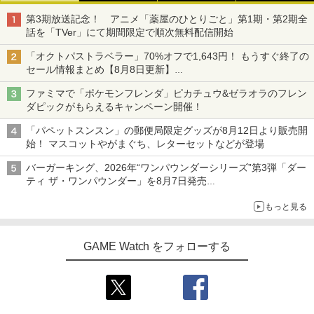
第3期放送記念！ アニメ「薬屋のひとりごと」第1期・第2期全
話を「TVer」にて期間限定で順次無料配信開始
「オクトパストラベラー」70%オフで1,643円！ もうすぐ終了の
セール情報まとめ【8月8日更新】
ニンテンドーeショップでは「大神 絶景版」が67%オフで990円
ファミマで「ポケモンフレンダ」ピカチュウ&ゼラオラのフレン
ダピックがもらえるキャンペーン開催！
「パペットスンスン」の郵便局限定グッズが8月12日より販売開
始！ マスコットやがまぐち、レターセットなどが登場
バーガーキング、2026年“ワンパウンダーシリーズ”第3弾「ダー
ティ ザ・ワンパウンダー」を8月7日発売
「特製ガーリックマヨソース」を使用した超大型チーズバーガー
もっと見る
GAME Watch をフォローする