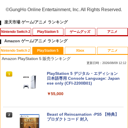
©GungHo Online Entertainment, Inc. All Rights Reserved.
楽天市場 ゲーム/アニメ ランキング
Nintendo Switch 2
PlayStation 5
ゲームグッズ
アニメ
Amazon ゲーム/アニメ ランキング
Nintendo Switch 2
PlayStation 5
Xbox
アニメ
スパイク・チュンソフト 【Switch2】サ
シティーズ：スカイライン リマスター
【中古】ポケパークWii ~ピカチュウの大
【中古】ギルティクラウン 2（完全生
1
1
1
1
Amazon PlayStation 5 販売ランキング
イバーパンク2077 アルティメットエデ
ジャパン・スペシャル・エディション
冒険~ (特典無し)
産限定版）/Blu−ray Disc/ANZX-3803
更新日時：2026/08/09 12:12
ィション [BEE-P-AAE7B NSW2 サイバ-
パンク2077 UE]
￥5,591
￥350
￥630
スプラトゥーン レイダース|オンライン
PlayStation 5 デジタル・エディション
1
1
コード版
日本語専用 Console Language: Japan
￥7,680
ese only (CFI-2200B01)
￥5,832
【中古】Wii Music
2
￥55,000
RIDE 6
★【中古】ズートピア Blu-ray [レンタル
2
2
落ち] [Blu-ray] [ブルーレイ]
任天堂 【Switch2】ドンキーコング バナ
￥355
2
ンザ [BEE-P-AAACA NSW2 ドンキ-コン
￥5,901
グ バナンザ]
￥1,695
スプラトゥーン レイダース -Switch2
Beast of Reincarnation -PS5 【特典】
2
2
プロダクトコード 封入
￥7,900
￥6,447