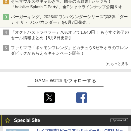
そらザウルスやギャルきち、団長の吉野家Tシャツも！
「hololive Splash T-Party!」全Tシャツラインナップ公開＆オン
ライン販売開始
バーガーキング、2026年“ワンパウンダーシリーズ”第3弾「ダー
ティ ザ・ワンパウンダー」を8月7日発売
「特製ガーリックマヨソース」を使用した超大型チーズバーガー
「オクトパストラベラー」70%オフで1,643円！ もうすぐ終了の
セール情報まとめ【8月8日更新】
ニンテンドーeショップでは「大神 絶景版」が67%オフで990円
ファミマで「ポケモンフレンダ」ピカチュウ&ゼラオラのフレン
ダピックがもらえるキャンペーン開催！
もっと見る
GAME Watch をフォローする
Special Site
レイズ鍛造1ピースアルミホイール「CE28 N-p