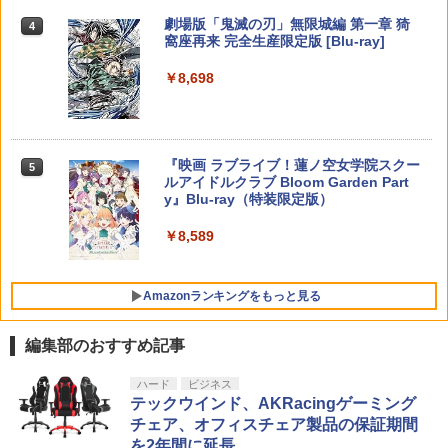
￥10,737
松井優征 ]
劇場版「鬼滅の刃」無限城編 第一章 猗
4
【顧客満足度98.3%】 Switch2 ケース
4
窩座再来 完全生産限定版 [Blu-ray]
大容量 Switch2/Switch通常モデル/Swit
がんばれゴエモン大集合！ PS5版
￥7,150
【国内正規品】Thrustmaster スラスト
5
5
ch lite/Switch 有機ELモテルに対応 収納
マスター TH8S シフター - PC、PS4、P
ニンテンドープリペイド番号 5000円|オ
5
￥8,698
バッグ 防水 防塵 耐衝撃 持ち運び便利 ポ
【純正品】DualSense ワイヤレスコン
S5、PS5 Pro、Xbox One、Xbox Serie
￥4,890
ンラインコード版
5
ーチ スタンド/コントローラー/カード/ド
トローラー(CFI-ZCT2J)
s X|S 対応の高精度 H パターン シフター
ックなど収納可能 カバー 収納ボックス
【楽天ブックス限定全巻購入特典】逃げ
￥5,000
5
￥10,737
￥14,141
上手の若君 12 (完全生産限定版)【Blu-
￥2,880
ray】(描き下ろしイラスト(時行 B)使用
『映画 ラブライブ！蓮ノ空女学院スクー
5
A3タペストリー+アクリルキーホルダー)
ルアイドルクラブ Bloom Garden Part
[ 松井優征 ]
y』Blu-ray（特装限定版）
Nintendo Switch 2 ACアダプター
5
￥7,150
￥8,589
￥3,974
Amazonランキングをもっと見る
編集部のおすすめ記事
ハード
ビジネス
テックウインド、AKRacingゲーミング
チェア、オフィスチェア製品の保証期間
を2年間に延長