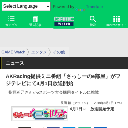
Powered by
Translate
カテゴリ
過去記事
検索
Impressサイト
GAME Watch
エンタメ
その他
ニュース
AKRacing提供ミニ番組「さっしーのe部屋」がフ
ジテレビにて4月1日放送開始
指原莉乃さんがeスポーツ大会採用タイトルに挑戦
長岡 頼（クラフル）
2019年4月1日 17:44
4月1日～ 放送開始予定