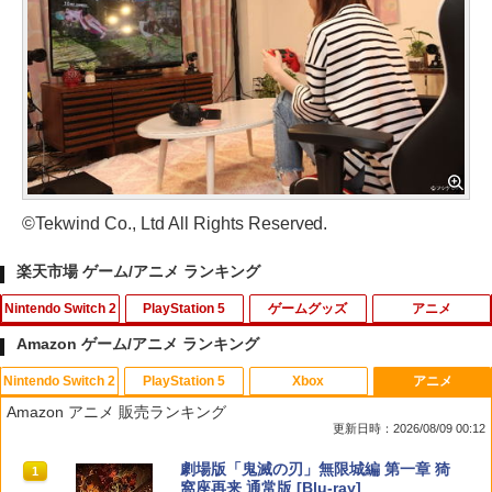
©Tekwind Co., Ltd All Rights Reserved.
楽天市場 ゲーム/アニメ ランキング
Nintendo Switch 2
PlayStation 5
ゲームグッズ
アニメ
Amazon ゲーム/アニメ ランキング
Nintendo Switch 2
PlayStation 5
Xbox
アニメ
【7週連続1位】inklink公式 Switch / Sw
鬼エイム 指サック ゲーム スマホ ゲーミ
劇場版「鬼滅の刃」無限城編 第一章 猗
1
1
1
Amazon アニメ 販売ランキング
itch2 コントローラー 最新モデル 最新フ
ング FPS 音ゲー 荒野行動 PUBG Apex
窩座再来(通常版)【Blu-ray】 [ 吾峠呼世
更新日時：2026/08/09 00:12
ァームウェア プロコン プロコン2 プロコ
CoD 高感度 銀繊維 手汗対策 鬼サック 6
晴 ]
ントローラー スイッチ2 スイッチ Switc
個入り
スプラトゥーン レイダース|オンライン
PlayStation 5 デジタル・エディション
【純正品】Xbox ワイヤレス コントロー
劇場版「鬼滅の刃」無限城編 第一章 猗
h コントローラー ワイヤレスコントロー
1
1
1
1
￥3,960
コード版
日本語専用 Console Language: Japan
ラー + USB-C® ケーブル
窩座再来 通常版 [Blu-ray]
ラー 連射機能 ワイヤレス switch2コン