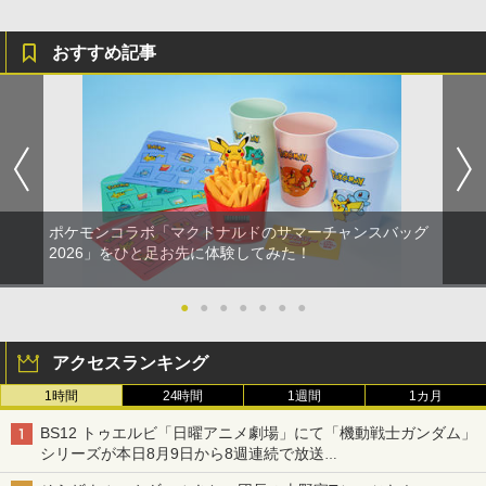
おすすめ記事
ポケモンコラボ「マクドナルドのサマーチャンスバッグ
2026」をひと足お先に体験してみた！
●
●
●
●
●
●
●
アクセスランキング
1時間
24時間
1週間
1カ月
BS12 トゥエルビ「日曜アニメ劇場」にて「機動戦士ガンダム」
シリーズが本日8月9日から8週連続で放送
初回は「機動戦士ガンダム【HDリマスター版】」