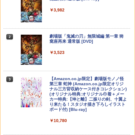
￥1,280
ese only (CFI-2200B01)
トローラ Switch2コントローラー
￥5,832
￥8,300
￥3,982
￥55,000
￥2,960
【中古】【開封品】青春ブタ野郎はサン
2
【中古】 ドラゴンボール Sparking！
タクロースの夢を見ない 1 [完全生産限
2
ZERO／PS5
定版]＜Blu-ray＞（代引き不可）6552
【純正品】Xbox ワイヤレス コントロー
2
スプラトゥーン レイダース -Switch2
劇場版「鬼滅の刃」無限城編 第一章 猗
Beast of Reincarnation -PS5 【特典】
ラー (ロボット ホワイト)
2
2
Switch2用 温度モニターファン
2
￥2,783
￥4,000
2
窩座再来 通常版 [DVD]
プロダクトコード 封入
￥6,449
￥7,681
￥3,224
￥3,523
￥7,286
【楽天ブックス限定全巻購入特典】逃げ
3
70年代風ロボットアニメ ゲッP-X PS5
上手の若君 9 (完全生産限定版)【Blu-r
3
版
【純正品】Xbox ワイヤレス コントロー
ay】(描き下ろしイラスト(時行 B)使用 A
3
ラー (カーボンブラック)
3タペストリー+アクリルキーホルダー) [
Nintendo Switch 2(日本語・国内専用)
【Amazon.co.jp限定】劇場版モノノ怪
【純正品】ディスクドライブ(CFI-ZDD1
3
3
【お買い物マラソン期間限定♪最大30％O
3
松井優征 ]
￥3,878
3
第三章 蛇神 (Amazon.co.jp限定オリジ
J) PlayStation 5
FF】【tomtoc公式店】 Switch 2対応 ハ
￥8,020
ナル三方背収納ケース付きコレクション)
￥55,491
ードケース FancyCase-G05 Nintendo
￥7,150
(オリジナル特典:オリジナル巾着＋メー
2025年 スイッチ2モデル用 スリムケース
￥11,980
カー特典:【坤と離】二振りの剣、十翼よ
持ち運び キャリングケース 耐衝撃 薄型
り来たる！スタジオ描き下ろしイラスト
ハードポーチ ゲームカード12枚収納 ア
【中古】REANIMAL(リアニマル)ソフト:
【純正品】Xbox 充電式バッテリー + US
4
4
ボード付) [Blu-ray]
クセサリーポーチ
プレイステーション5ソフト／アクショ
B-C ケーブル
【楽天ブックス限定全巻購入特典+先着
4
ン・ゲーム
【純正品】DualSense ワイヤレスコン
ニンテンドープリペイド番号 9000円|オ
4
特典】逃げ上手の若君 7 (完全生産限定
4
￥10,780
￥2,653
トローラー ミッドナイト ブラック(CFI-
ンラインコード版
版)【Blu-ray】(描き下ろしイラスト(時
￥2,618
ZCT2J01)
￥3,930
行 B)使用 A3タペストリー+アクリルキ
ーホルダー+和紙風ステッカーシート) [
￥9,000