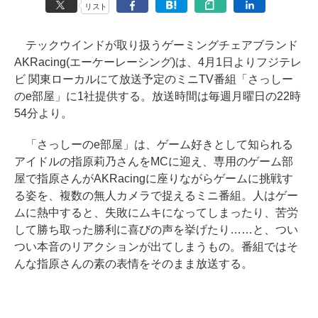
リスト
テックウインドが取り扱うゲーミングチェアブランド
AKRacing(エーケーレーシング)は、4月1日よりフジテレ
ビ 関東ローカルにて放送予定のミニTV番組「さっしー
のe部屋」に1社提供する。放送時間は毎週月曜日の22時
54分より。
「さっしーのe部屋」は、ゲーム好きとして知られる
アイドルの指原莉乃さんをMCに迎え、専用のゲーム部
屋で指原さんがAKRacingに座りながらゲームに挑戦す
る姿を、複数の無人カメラで捉えるミニ番組。人はゲー
ムに熱中すると、失敗にムキになってしまったり、苦労
して勝ち取った勝利に喜びの声を挙げたり……と、つい
つい本音のリアクションが出てしまうもの。番組ではそ
んな指原さんの素の表情をそのまま放送する。