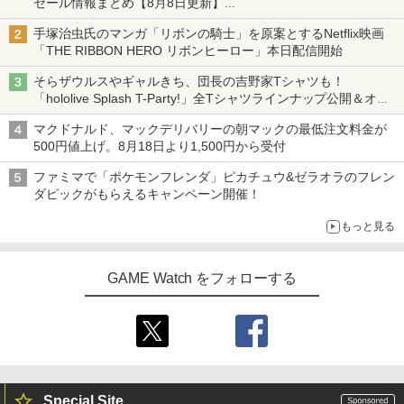
セール情報まとめ【8月8日更新】
ニンテンドーeショップでは「大神 絶景版」が67%オフで990円
手塚治虫氏のマンガ「リボンの騎士」を原案とするNetflix映画
「THE RIBBON HERO リボンヒーロー」本日配信開始
そらザウルスやギャルきち、団長の吉野家Tシャツも！
「hololive Splash T-Party!」全Tシャツラインナップ公開＆オン
ライン販売開始
マクドナルド、マックデリバリーの朝マックの最低注文料金が
500円値上げ。8月18日より1,500円から受付
ファミマで「ポケモンフレンダ」ピカチュウ&ゼラオラのフレン
ダピックがもらえるキャンペーン開催！
もっと見る
GAME Watch をフォローする
Special Site