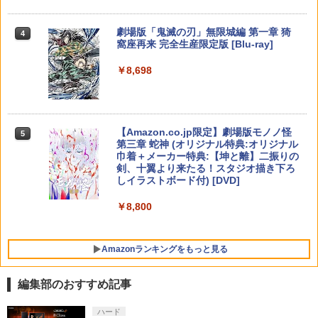
￥9,000
￥10,737
[Switch 2] ぽこ あ ポケモン エキスパン
5
劇場版「鬼滅の刃」無限城編 第一章 猗
4
Winning Post 10 2026 PS5版
TVアニメ 違国日記 Blu-ray 第1+2巻 セ
5
ションパス（ダウンロード版）※3,200
5
窩座再来 完全生産限定版 [Blu-ray]
【国内正規品】Thrustmaster スラスト
ット
5
ポイントまでご利用可
マスター TH8S シフター - PC、PS4、P
￥6,675
ニンテンドープリペイド番号 5000円|オ
5
[Switch 2] スプラトゥーン レイダース
￥8,698
5
【純正品】DualSense ワイヤレスコン
S5、PS5 Pro、Xbox One、Xbox Serie
ンラインコード版
5
￥19,800
￥4,400
（ダウンロード版）※4,800ポイントま
トローラー(CFI-ZCT2J)
s X|S 対応の高精度 H パターン シフター
でご利用可 ■
￥5,000
￥10,737
￥14,141
￥6,480
【Amazon.co.jp限定】劇場版モノノ怪
5
第三章 蛇神 (オリジナル特典:オリジナル
巾着＋メーカー特典:【坤と離】二振りの
剣、十翼より来たる！スタジオ描き下ろ
しイラストボード付) [DVD]
￥8,800
Amazonランキングをもっと見る
編集部のおすすめ記事
ハード