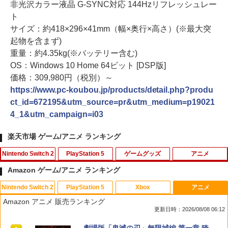
非光沢カラー液晶 G-SYNC対応 144Hzリフレッシュレー
ト
サイズ：約418×296×41mm（幅×奥行×高さ）(※最大突
起物を含まず)
重量：約4.35kg(※バッテリー含む)
OS：Windows 10 Home 64ビット [DSP版]
価格：309,980円（税別）～
https://www.pc-koubou.jp/products/detail.php?produ
ct_id=672195&utm_source=pr&utm_medium=p19021
4_1&utm_campaign=i03
楽天市場 ゲーム/アニメ ランキング
Nintendo Switch 2
PlayStation 5
ゲームグッズ
アニメ
Amazon ゲーム/アニメ ランキング
Nintendo Switch 2
PlayStation 5
Xbox
アニメ
【マラソン期間ポイント2倍＆クーポン
【中古】Lost Soul Asideソフト:プレイ
【中古】サムライスピリッツ斬紅郎無双
【中古】Blu-ray▼リトル・マーメイド
1
1
1
1
Amazon アニメ 販売ランキング
あり】【スイッチ2対応ケースあり】 Ni
ステーション5ソフト／アクション・ゲ
剣 ベスト
ブルーレイディスク レンタル落ち
更新日時：2026/08/08 06:12
ntendo Switch 2 Switch2 ケース 有機E
ーム
L シンプル 名入れ 名前入れ 本体 スイッ
￥350
￥1,799
スプラトゥーン レイダース|オンライン
PlayStation 5 デジタル・エディション
【純正品】Xbox ワイヤレス コントロー
劇場版「鬼滅の刃」無限城編 第一章 猗