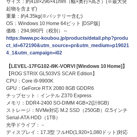
サイズ：約418×296×41mm（幅×奥行×高さ）(※最大突
起物を含まず)
重量：約4.35kg(※バッテリー含む)
OS：Windows 10 Home 64ビット [DSP版]
価格：294,980円（税別）～
https://www.pc-koubou.jp/products/detail.php?produ
ct_id=672190&utm_source=pr&utm_medium=p19021
4_1&utm_campaign=i02
【LEVEL-17FG102-i9K-VORVI [Windows 10 Home]】
【ROG STRIX GL503VS SCAR Edition】
CPU：Core i9-9900K
GPU：GeForce RTX 2080 8GB GDDR6
チップセット：インテル Z370 Express
メモリ：DDR4-2400 SO-DIMM 4GB×2(計8GB)
ストレージ：NVMe対応 M.2 SSD（250GB）/2.5インチ
Serial-ATA HDD（1TB）
光学ドライブ：－
ディスプレイ：17.3型 フルHD(1,920×1,080ドット)対応