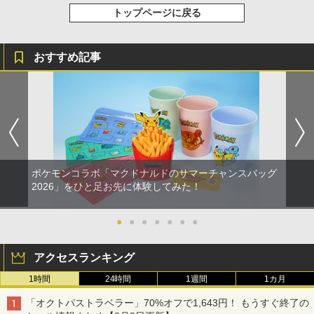
トップページに戻る
おすすめ記事
ポケモンコラボ「マクドナルドのサマーチャンスバッグ
2026」をひと足お先に体験してみた！
●
●
●
●
●
●
●
アクセスランキング
1時間
24時間
1週間
1カ月
「オクトパストラベラー」70%オフで1,643円！ もうすぐ終了の