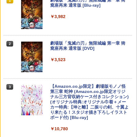
チ ライト 任天堂 ニンテンドー 保護 カバ
1
1
1
1
￥850
コード版
日本語専用 Console Language: Japan
ラー + USB-C® ケーブル
窩座再来 通常版 [Blu-ray]
ー 入れ物 コンパクト 収納
ese only (CFI-2200B01)
￥5,832
￥8,300
￥3,982
￥2,980
リコリス・リコイル ぶくぶ おおきめ
2
￥55,000
エアコンカビとりすいすい（G型モデ
【新品】PS5 がんばれゴエモン大集合!
アクリルキーホルダー 01.錦木千束（制
2
2
ル、エアコンファン掃除ブラシ）スペア
【メール便】
服ver.）
ブラシカートリッジ1個付き
【純正品】Xbox ワイヤレス コントロー
Nintendo Switch 2 ACアダプター
2
￥4,890
￥880
2
スプラトゥーン レイダース -Switch2
劇場版「鬼滅の刃」無限城編 第一章 猗
Beast of Reincarnation -PS5 【特典】
ラー (ロボット ホワイト)
2
2
￥3,723
2
窩座再来 通常版 [DVD]
プロダクトコード 封入
￥3,975
￥6,449
￥7,681
￥3,523
￥7,286
リコリス・リコイル ぶくぶ おおきめ
3
【中古】黒神話：悟空ソフト:プレイステ
劇場版「鬼滅の刃」無限城編 第一章 猗
アクリルキーホルダー 06.井ノ上たきな
3
3
ーション5ソフト／ロールプレイング・
窩座再来(完全生産限定版)【Blu-ray】 [
（夏服ver.）
ゲーム
吾峠呼世晴 ]
【純正品】Xbox ワイヤレス コントロー
3
メトロイドプライム4 ビヨンド Nintend
3
ラー (カーボンブラック)
￥880
o Switch 2 Edition
Nintendo Switch 2(日本語・国内専用)
【Amazon.co.jp限定】劇場版モノノ怪
【純正品】ディスクドライブ(CFI-ZDD1
3
3
3
￥5,700
￥8,690
第三章 蛇神 (Amazon.co.jp限定オリジ
J) PlayStation 5
￥8,020
ナル三方背収納ケース付きコレクション)
￥4,939
￥55,871
(オリジナル特典:オリジナル巾着＋メー
￥11,980
リコリス・リコイル ぶくぶ おおきめ
4
カー特典:【坤と離】二振りの剣、十翼よ
首都高バトル / Tokyo Xtreme Racer
劇場版「鬼滅の刃」無限城編 第一章 猗
アクリルキーホルダー 05.錦木千束（夏
4
4
り来たる！スタジオ描き下ろしイラスト
窩座再来(通常版)【Blu-ray】 [ 吾峠呼世
【純正品】Xbox 充電式バッテリー + US
服ver.）
4
ボード付) [Blu-ray]
晴 ]
B-C ケーブル
￥6,333
Star Fox (スターフォックス)
4
【純正品】DualSense ワイヤレスコン
ニンテンドープリペイド番号 9000円|オ
4
￥880
4
￥10,780
トローラー ミッドナイト ブラック(CFI-
ンラインコード版
￥3,960
￥2,618
￥5,327
ZCT2J01)