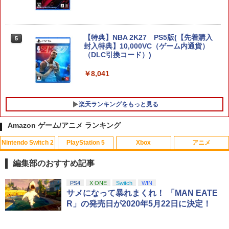
SanDisk サンディスク microSD Expres
5
s Card 256GB for Nintendo Switch 2
【特典】NBA 2K27 PS5版(【先着購入
5
BEE-A-SD01A Switch2 microSDカード
封入特典】10,000VC（ゲーム内通貨）
microSD Express Nintendo任天堂ライ
（DLC引換コード）)
センス 高速転送 UHS-I互換 ゲーム保存
メモリーカード 国内正規品 4523052030
￥8,041
185
￥9,800
楽天ランキングをもっと見る
Amazon ゲーム/アニメ ランキング
Nintendo Switch 2
PlayStation 5
Xbox
アニメ
編集部のおすすめ記事
スプラトゥーン レイダース|オンライン
PlayStation 5 デジタル・エディション
【純正品】Xbox ワイヤレス コントロー
【Amazon.co.jp限定】劇場版モノノ怪
PS4
X ONE
Switch
WIN
1
1
1
1
コード版
日本語専用 Console Language: Japan
ラー + USB-C® ケーブル
第三章 蛇神 (Amazon.co.jp限定オリジ
サメになって暴れまくれ！ 「MAN EATE
ese only (CFI-2200B01)
ナル三方背収納ケース付きコレクション)
R」の発売日が2020年5月22日に決定！
(オリジナル特典:オリジナル巾着＋メー
￥5,832
￥8,300
カー特典:【坤と離】二振りの剣、十翼よ
￥55,000
り来たる！スタジオ描き下ろしイラスト