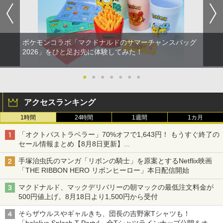
ニンテンドープリペイド番号 5000円|オ
5
￥8,698
【純正品】DualSense ワイヤレスコン
S5、PS5 Pro、Xbox One、Xbox Serie
ンラインコード版
5
トローラー(CFI-ZCT2J)
s X|S 対応の高精度 H パターン シフター
￥5,000
￥10,737
￥14,141
ポケモンコラボ「マクドナルドのサマーチャンスバッグ
【Amazon.co.jp限定】劇場版モノノ怪
5
2026」をひと足お先に体験してみた！
第三章 蛇神 (オリジナル特典:オリジナル
巾着＋メーカー特典:【坤と離】二振りの
剣、十翼より来たる！スタジオ描き下ろ
●
●
●
●
●
●
●
しイラストボード付) [DVD]
￥8,800
アクセスランキング
1時間
24時間
1週間
1カ月
「オクトパストラベラー」70%オフで1,643円！ もうすぐ終了の
セール情報まとめ【8月8日更新】
ニンテンドーeショップでは「大神 絶景版」が67%オフで990円
手塚治虫氏のマンガ「リボンの騎士」を原案とするNetflix映画
「THE RIBBON HERO リボンヒーロー」本日配信開始
マクドナルド、マックデリバリーの朝マックの最低注文料金が
500円値上げ。8月18日より1,500円から受付
そらザウルスやギャルきち、団長の吉野家Tシャツも！