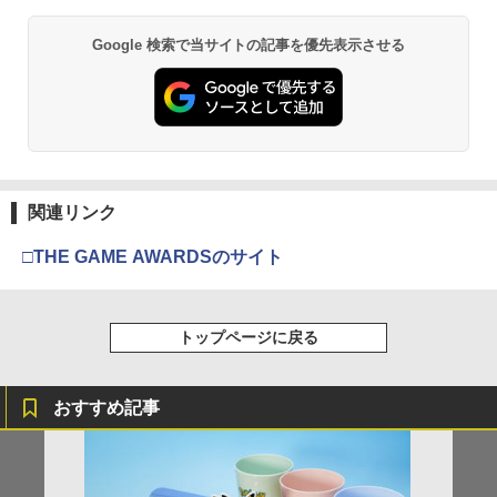
ボード付) [Blu-ray]
【純正品】Xbox ワイヤレス コントロー
2
Google 検索で当サイトの記事を優先表示させる
￥10,780
スプラトゥーン レイダース -Switch2
Beast of Reincarnation -PS5 【特典】
ラー (ロボット ホワイト)
2
2
プロダクトコード 封入
￥6,449
￥7,681
￥7,286
劇場版「鬼滅の刃」無限城編 第一章 猗
2
窩座再来 通常版 [Blu-ray]
【純正品】Xbox ワイヤレス コントロー
3
￥3,982
ラー (カーボンブラック)
関連リンク
Nintendo Switch 2(日本語・国内専用)
【純正品】ディスクドライブ(CFI-ZDD1
3
3
J) PlayStation 5
￥8,020
￥55,871
□THE GAME AWARDSのサイト
￥11,849
劇場版「鬼滅の刃」無限城編 第一章 猗
3
窩座再来 通常版 [DVD]
【純正品】Xbox 充電式バッテリー + US
4
トップページに戻る
B-C ケーブル
￥3,523
【純正品】DualSense ワイヤレスコン
ニンテンドープリペイド番号 9000円|オ
4
4
トローラー ミッドナイト ブラック(CFI-
ンラインコード版
￥2,618
ZCT2J01)
おすすめ記事
￥9,000
￥10,737
劇場版「鬼滅の刃」無限城編 第一章 猗
4
窩座再来 完全生産限定版 [Blu-ray]
【国内正規品】Thrustmaster スラスト
5
マスター TH8S シフター - PC、PS4、P