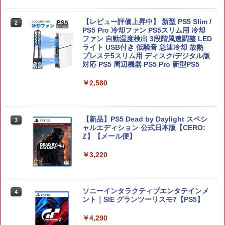
Samsung microSD Express Card 256
【レビュー評価上昇中】 新型 PS5 Slim /
2
2
GB for Nintendo Switch 2
PS5 Pro 冷却ファン PS5スリム用 冷却
ファン 自動温度検出 3段階風速調整 LED
ライト USB付き 低騒音 急速冷却 放熱
￥6,979
プレステ5スリム用 ディスク/デジタル版
対応 PS5 周辺機器 PS5 Pro 新型PS5
￥2,580
ファイアーエムブレム 万紫千紅 【Switc
3
h2】 BEE-P-AACSA
【新品】PS5 Dead by Daylight スペシ
￥8,470
3
ャルエディション 公式日本版【CERO:
Z】【メール便】
￥3,220
【楽天ブックス限定特典+特典】ドラゴ
4
ンクエストモンスターズ4 枯れ木の国
のビアンカ・フローラ Switch2版(B2
タペストリー+【早期購入封入特典】冒
ソニーインタラクティブエンタテインメ
4
険スタートダッシュセット)
ント｜SIE グランツーリスモ7【PS5】
￥8,470
￥4,290