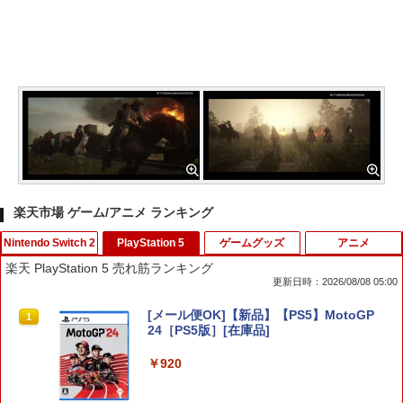
楽天市場 ゲーム/アニメ ランキング
Nintendo Switch 2
PlayStation 5
ゲームグッズ
アニメ
楽天 PlayStation 5 売れ筋ランキング
更新日時：2026/08/08 05:00
カードケース 24枚収納 for Nintendo S
[メール便OK]【新品】【PS5】MotoGP
1
1
witch 2 Pixel - 緑 -
24［PS5版］[在庫品]
￥1,580
￥920