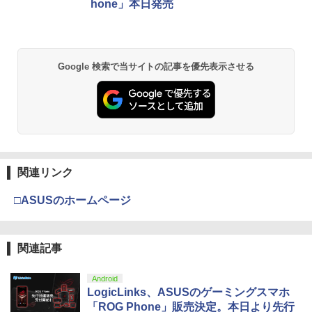
ese only (CFI-2200B01)
[オンラインコード]
hone」本日発売
￥3,964
￥55,000
￥10,000
Google 検索で当サイトの記事を優先表示させる
劇場版「鬼滅の刃」無限城編 第一章 猗
Beast of Reincarnation -PS5 【特典】
Xbox プリペイドカード 3,000円 デジタ
2
2
2
窩座再来 通常版 [DVD]
プロダクトコード 封入
ルコード 【旧 Xbox ギフトカード】 [オ
ンラインコード]
￥3,523
￥7,286
￥3,000
関連リンク
劇場版「鬼滅の刃」無限城編 第一章 猗
【純正品】ディスクドライブ(CFI-ZDD1
3
Xbox プリペイドカード 1,000円 デジタ
3
3
窩座再来 完全生産限定版 [Blu-ray]
J) PlayStation 5
ルコード 【旧 Xbox ギフトカード】 [オ
ンラインコード]
□ASUSのホームページ
￥8,698
￥11,849
￥1,000
関連記事
【純正品】DualSense ワイヤレスコン
4
『映画 ラブライブ！蓮ノ空女学院スクー
4
トローラー ミッドナイト ブラック(CFI-
【純正品】Xbox ワイヤレス コントロー
4
Android
ルアイドルクラブ Bloom Garden Part
ZCT2J01)
ラー + USB-C® ケーブル
LogicLinks、ASUSのゲーミングスマホ
y』Blu-ray（特装限定版）
「ROG Phone」販売決定。本日より先行
￥10,737