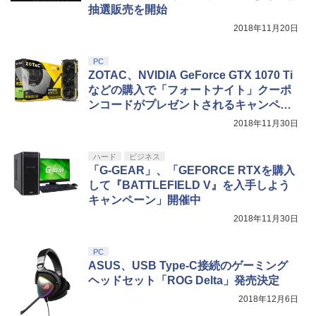
￥8,300
￥8,589
抽選販売を開始
2018年11月20日
【純正品】DualSense ワイヤレスコン
Xbox プリペイドカード 5,000円 デジタ
5
5
劇場版「鬼滅の刃」無限城編 第一章 猗
5
トローラー(CFI-ZCT2J)
PC
ルコード 【旧 Xbox ギフトカード】 [オ
窩座再来 完全生産限定版 [DVD]
ZOTAC、NVIDIA GeForce GTX 1070 Ti
ンラインコード]
￥10,737
などの購入で「フォートナイト」クーポ
￥7,828
￥5,000
ンコードがプレゼントされるキャンペー
ン開始
2018年11月30日
ハード
ビジネス
「G-GEAR」、「GEFORCE RTXを購入
して『BATTLEFIELD V』を入手しよう
キャンペーン」開催中
2018年11月30日
PC
ASUS、USB Type-C接続のゲーミング
ヘッドセット「ROG Delta」発売決定
2018年12月6日