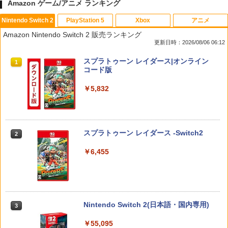
Amazon ゲーム/アニメ ランキング
Nintendo Switch 2
PlayStation 5
Xbox
アニメ
Switch2 冷却ファン Nintendo switch 2
【PS5】龍が如く8
NewスーパーマリオブラザーズWii ノコ
【中古】鬼灯の冷徹 第弐期 Blu-ray BO
1
1
1
1
Amazon Nintendo Switch 2 販売ランキング
ドック 対応 スイッチ2 NS2 ドック 放熱
ノコエアホッケー
X 上巻 /Blu−ray Disc/KIZX-90325
更新日時：2026/08/06 06:12
ベース 冷却スタンド クーリングファン
￥1,800
圧送式 デュアルターボファン 自動ON/O
￥1,218
￥1,929
スプラトゥーン レイダース|オンライン
FF 3段階速度 静音設計 TVモード 熱対策
1
コード版
オーバーヒート防止 ゲーム機 周辺機器
ナノテープ付属 switch2 本体
￥5,832
【中古】レイトン ミステリージャーニー
2
￥2,999
【新品】 龍が如く 維新! 極 PlayStation
劇場版モノノ怪 第三章 蛇神【Blu-ray】
カトリーエイルと大富豪の陰謀DX - Swit
2
2
5 (PS5) [ゲームソフト]
[ 神谷浩史 ]
ch
￥2,280
￥7,821
￥2,409
スプラトゥーン レイダース -Switch2
2
任天堂純正品 Nintendo Switch タッチ
2
ペン Switch Switch2 スイッチ スイッチ
￥6,455
2 タッチペン 純正 スタイラスペン Ninte
ndo ニンテンドースイッチ ニンテンド
モンスターボールケース ポケモンgo Plu
3
ースイッチ2 静電式 タッチ操作 ゲームア
＼マラソン期間P2倍！／【ゲームショッ
劇場版「鬼滅の刃」無限城編 第一章 猗
3
3
s 多機能保護ケース プラス用ケース 保護
クセサリー 正規品 4902370543421
プ店員監修】☆最大1年間保証☆【すぐ
窩座再来(完全生産限定版)【Blu-ray】 [
ケース 収納ボック スポークボール用ポ
届く＆送料無料！】psポータル ケース P
吾峠呼世晴 ]
ータブルケース
￥3,450
S5 収納ケース playstation portal ケー
Nintendo Switch 2(日本語・国内専用)
ス プレイステーション ポータル ケース
3
￥8,690
￥1,680
ps portal playstation ケース 本体 ケー
ス psポータブル psポータル
￥55,095