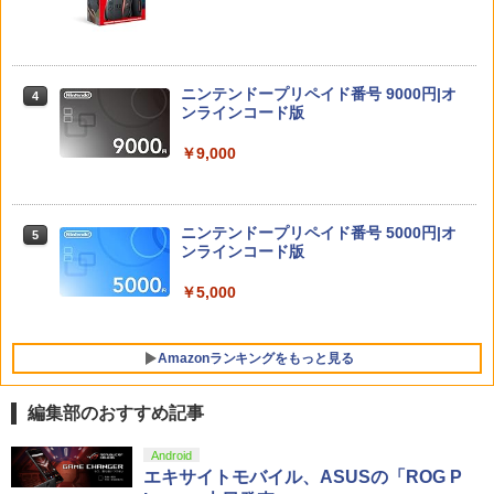
テーブルモード専用 ポータブルUSBハブ
3
￥2,530
スタンド 2ポート for Nintendo Switch
【送料無料】[限定版][先着特典付]劇場版
4
【全品ポイント10倍！要エントリー】
4
2
「鬼滅の刃」無限城編 第一章 猗窩座再
【期間限定セール】HORI HORI HORIド
来(完全生産限定版)【Blu-ray】/アニメ
ラゴンクエストホリパッドforWindows
￥3,980
ーション[Blu-ray]【返品種別A】
ニンテンドープリペイド番号 9000円|オ
PC【中古】
4
JDM：ジャパニーズドリフトマスター
ンラインコード版
4
￥9,570
￥5,420
￥3,388
￥9,000
【特典】アナザーエデン ビギンズ Ninte
4
ndo Switch 2 Edition(【早期購入封入
特典】シリアルコード)
【楽天ブックス限定配送パック】【楽天
5
[Switch] Nintendo Switch Online + 追
5
ブックス限定先着特典+先着特典】劇場
ニンテンドープリペイド番号 5000円|オ
加パック個人プラン12か月（365日間）
5
￥4,931
版モノノ怪 第三章 蛇神【Blu-ray】(スマ
ンラインコード版
利用券 （ダウンロード版） ※1,000ポ
＼10%OFFクーポン／PS5 slim スタン
ホショルダー+【坤と離】二振りの剣、
5
イントまでご利用可
ド PS5 縦置き 冷却 スタンド PS5コント
十翼より来たる！スタジオ描き下ろしイ
￥5,000
ローラー充電 2台同時充電 3段階冷却 PS
ラストボード) [ 神谷浩史 ]
￥5,900
5ディスク-デジタル兼用 冷却ファン 充
アークシステムワークス 【Switch2】デ
5
電指示ランプ付 RGBライト 収納 多機能
￥9,900
イヴ・ザ・ダイバー COMPLETE EDITI
USBケーブル付
Amazonランキングをもっと見る
ON [NXS-P-A8XTC NSW2 デイブ ザ ダ
イバ- コンプリ-ト エディション]
￥3,780
編集部のおすすめ記事
￥5,740
PlayStation 5 デジタル・エディション
Xbox プリペイドカード 10,000円 デジ
劇場版「鬼滅の刃」無限城編 第一章 猗
Android
1
1
1
日本語専用 Console Language: Japan
タルコード 【旧 Xbox ギフトカード】
窩座再来 通常版 [Blu-ray]
エキサイトモバイル、ASUSの「ROG P