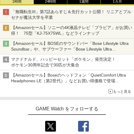
1時間
24時間
1週間
1カ月
「無職転生III」第7話あらすじ＆先行カット公開！ リニアとプル
セナが魔法大学を卒業
【Amazonセール】ソニーの4K液晶テレビ「ブラビア」がお買い
得！ 75型「KJ-75X75WL」などラインナップ
【Amazonセール】BOSEのサウンドバー「Bose Lifestyle Ultra
Soundbar」や、サブウーファー「Bose Lifestyle Ultra
Subwoofer」などお買い得！
マクドナルド、ハッピーセット「ポケモン」発売決定！
ポケモン30周年記念で30匹が大集合
【Amazonセール】Boseのヘッドフォン「QuietComfort Ultra
Headphones LE（第2世代）」などお買い得価格で登場
イマーシブオーディオで臨場感ある音楽体験が楽しめる
もっと見る
GAME Watch をフォローする