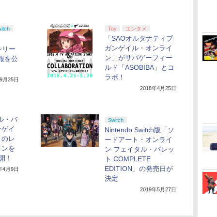
itch
Toy
エンタメ
「SAOオルタナティブ
ガンゲイル・オンライ
シリー
ン」がサバゲーフィー
情報を公
ルド「ASOBIBA」とコ
ラボ！
年9月25日
2018年4月25日
ル・バ
Switch
ンゲイ
Nintendo Switch版「ソ
」のレ
ードアート・オンライ
ョンを
ン フェイタル・バレッ
開！
ト COMPLETE
EDITION」の発売日が
8年4月9日
決定
2019年5月27日