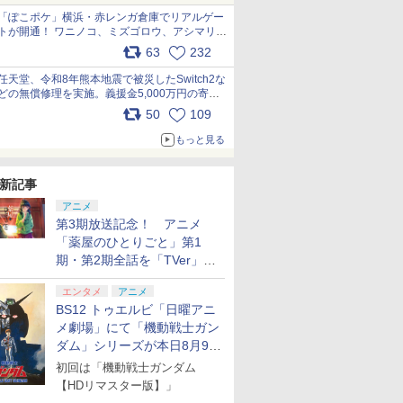
「ぽこポケ」横浜・赤レンガ倉庫でリアルゲー
トが開通！ ワニノコ、ミズゴロウ、アシマリ登
場シーンをレポート pic.x.com/LDgEByVl6D
63
232
任天堂、令和8年熊本地震で被災したSwitch2な
どの無償修理を実施。義援金5,000万円の寄付
も発表 pic.x.com/BAYsMfUfUC
50
109
もっと見る
新記事
アニメ
第3期放送記念！ アニメ
「薬屋のひとりごと」第1
期・第2期全話を「TVer」に
て期間限定で順次無料配信開
エンタメ
アニメ
始
BS12 トゥエルビ「日曜アニ
メ劇場」にて「機動戦士ガン
ダム」シリーズが本日8月9日
から8週連続で放送
初回は「機動戦士ガンダム
7
7
7
7
8
8
8
9
9
9
8
10
10
10
【HDリマスター版】」