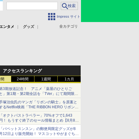
Impress サイト
全カテゴリ
エンタメ
グッズ
アクセスランキング
時間
24時間
1週間
1カ月
第3期放送記念！ アニメ「薬屋のひとりご
と」第1期・第2期全話を「TVer」にて期間限定
で順次無料配信開始
手塚治虫氏のマンガ「リボンの騎士」を原案と
するNetflix映画「THE RIBBON HERO リボンヒ
ーロー」本日配信開始
「オクトパストラベラー」70%オフで1,643
円！ もうすぐ終了のセール情報まとめ【8月8日
更新】
「パペットスンスン」の郵便局限定グッズが8
ニンテンドーeショップでは「大神 絶景版」が
月12日より販売開始！ マスコットやがまぐち、
67%オフで990円
レターセットなどが登場