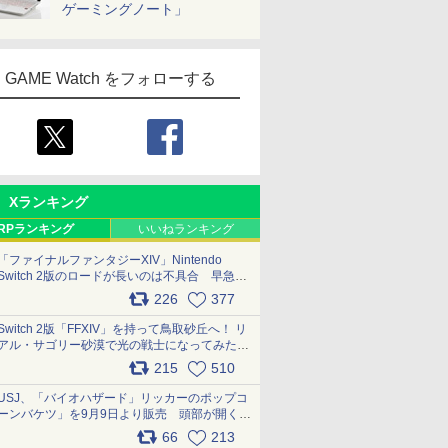
ゲーミングノート」
GAME Watch をフォローする
Xランキング
RPランキング
いいねランキング
「ファイナルファンタジーXIV」Nintendo
Switch 2版のロードが長いのは不具合 早急に
アップデートできるよう対応中
226
377
pic.x.com/s9S3nRCAGa
Switch 2版「FFXIV」を持って鳥取砂丘へ！ リ
アル・サゴリー砂漠で光の戦士になってみた
pic.x.com/qyOfL2uv1n
215
510
USJ、「バイオハザード」リッカーのポップコ
ーンバケツ」を9月9日より販売 頭部が開く仕
組み。味は恐怖を堪のう「味噌フレーバー」
66
213
pic.x.com/81MuXGahVM