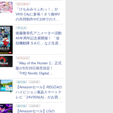
エンタメ
「けもみみりふれっ！」が
VHS Cityに参画！オリ曲MV
7
8
9
10
の共同制作やC108でのスペ
シャルコラボ広告を掲出
リオン2
ス限定特
の体操 脳トレ 脳のトレー
e Mujica
Nintendo Switch 2 オ
ソニックパワード
劇場版「僕の心のヤバ
Elgato GAME CAPTURE 4K X ゲーム
任天堂 SanDisk
【楽天ブックス限定特
最終楽章 響け！ユーフ
マリオカート ワールド
【特典】Marvel’s
劇場版 転生したらスラ
[Switch 2] ぽこ あ ポ
Joy-Con 2
鬼武者 Way 
新劇場版銀
アニメ
ぽん！
ッズ 麻雀 将棋 囲碁 競走
ブ
ールインボックス
【PS5】鉄道にっぽ
イやつ」【Blu-ray】 [
キャプチャー エルガト USBキャプチ
microSD Express
典+特典】SILENT
ォニアム 前編 (通常版)
[Nintendo Switch 2] /
Wolverine(【早期購入
イムだった件 蒼海の涙
ンションパス（ダウンロー
ー/(R) 
Sword 【P
炎上ー (
後藤隆幸氏アニメーター活動
京ー神奈
 ソフト不要 名作ゲーム の
ん！ RealPro 長距離運
堀江瞬 ]
ャボード HDMI 2.1装備 VRRパススル
Card 256GB for
HILL: Townfall(アクリ
【Blu-ray】 [ (アニメ
ゲーム
封入特典】DLC)
編 (Blu-ray特装限定版)
※3,200ポイントまでご利
30821
版)【Blu-r
45年周年記念展開催！ 「攻
￥9,073
￥9,980
編(A4ク
ビゲーム TVゲーム 】
通常版)
転！特急ひのとり 近畿
ー HDR10。最高240 FPS ゲーミング
Nintendo Switch 2
ルキーホルダー+【早期
ーション) ]
【Blu-ray】 [ 岡咲美保
智和 ]
殻機動隊 S.A.C.」など生原
￥7,290
￥7,040
￥37,980
￥9,671
￥7,480
￥7,550
￥9,980
￥7,620
￥7,722
￥4,400
￥7,641
￥7,722
日本鉄道 編 [ELJM-
10GBH9901
BEE-A-SD01A[ラッピ
購入封入特典】DLCチ
]
画、総作画監督修正が展示
プリペイ
ぽこ あ ポケモン エキ
ニンテンドープリペイ
【任天堂ライセンス商
ニンテンド
Ave
30988 PS5 テツドウニ
ング不可] R-LOGI
ラシ)
円|オンラ
スパンションパス|オン
ド番号 500円|オンライ
品】Samsung
ド番号 20
ッポンリアルプロ トッ
ラインコード版
ンコード版
microSD Express
インコード
キュウヒノトリ キンキ
イベント
Card 256GB for
ニホンテツドウヘン]
「Way of the Hunter 2」正式
￥4,400
￥500
現在在庫切れです。
￥2,000
Nintendo Switch
版が9月29日発売決定！
2（サムスン マイクロ
「THQ Nordic Digital
SDエクスプレスカード
Showcase 2026」まとめ
256GB）
セール
ハード
【Amazonセール】REGZAの
7
7
7
8
8
8
9
9
9
10
10
10
ハイビジョン液晶スマートテ
レビ「24V35N(A)」がお買い
得！
セール
ハード
【Amazonセール】LGの