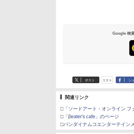
イステーション ス
tDo M30 Xboxシリ
azon.co.jp限
【Amazon.co.jp限
GameSir G7 SE 有線
【Amazon.co.jp限
PlayStation 5 デジタ
【純正品】Xbox ワイ
劇場版「鬼滅の刃」無
Beast of
【純正品】Xbox ワ
劇場版「鬼滅の刃」
チケット 15,000円
 | S、Xbox
劇場版モノノ怪 第
定】 Logicool G ハン
ゲームコントローラー
定】死亡遊戯で飯を食
ル・エディション 日本
ヤレス コントローラー
限城編 第一章 猗窩座再
Reincarnation -PS5
ヤレス コントローラ
限城編 第一章 猗窩
ンラインコード版
e、およびWindows
 蛇神 (オリジナル
コン G923 グランツー
XBOX Series X|S
う。 44:CLOUDY
語専用 Console
+ USB-C® ケーブル
来 通常版 [Blu-ray]
【特典】プロダクト
(ロボット ホワイト)
来 通常版 [DVD]
線コントローラー
:オリジナル巾着＋
リスモ7 Forza
XBOX One Windows
BEACH《原作イラス
Language: Japanese
ード 封入
Google
,000
590
900
￥38,800
￥6,499
￥24,200
￥55,000
￥8,300
￥3,982
￥7,286
￥7,681
￥3,523
タンレイアウト - 正
カー特典:【坤と
Horizon 6 G923d
10/11用 PCコントロー
ト・ねこめたる描き下
only (CFI-2200B01)
ライセンスされて
二振りの剣、十翼
ラーゲームパッド ホー
ろし 幽鬼抱き枕カバー
す
来たる！スタジオ
ルエフェクトスティッ
付き完全数量限定版》(
下ろしイラストボ
クと3.5mmオーディオ
メーカー特典：原作イ
) [Blu-ray]
ジャック付き
ラスト・ねこめたる描
き下ろしA3クリアポス
ター付 ) ( 購入特典：
アニメ描き下ろしイラ
スト使用キャラファン
ポスト
リスト
シ
マット付 ) [Blu-ray]
関連リンク
□「ソードアート・オンライン 
□「βeater's cafe」のページ
□バンダイナムコエンターテイン