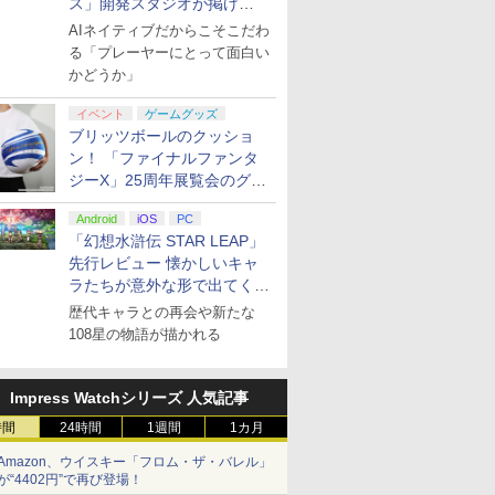
ス」開発スタジオが掲げ
る“AI活用の信念”とは？【講
AIネイティブだからこそこだわ
演レポート】
る「プレーヤーにとって面白い
かどうか」
イベント
ゲームグッズ
ブリッツボールのクッショ
ン！ 「ファイナルファンタ
ジーX」25周年展覧会のグッ
ズ情報が公開
Android
iOS
PC
「幻想水滸伝 STAR LEAP」
先行レビュー 懐かしいキャ
ラたちが意外な形で出てくる
シリーズ完全新作！
歴代キャラとの再会や新たな
108星の物語が描かれる
Impress Watchシリーズ 人気記事
時間
24時間
1週間
1カ月
Amazon、ウイスキー「フロム・ザ・バレル」
が“4402円”で再び登場！