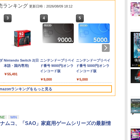
 2 販売ランキング
更新日時：2026/08/09 18:12
3
4
5
6
テニ
集
【特典】ほの暮しの
[メール便OK]【新品】
Switch2 ケース 即納
劇場版 転生したらスラ
amiibo すりみ連合セ
【8/11まで！抽選で最
【中古】龍が如く 極2 -
ルパン三世 VS 名探偵
【特典】進撃の巨人
【特典】Starsand
【中古】ワイヤレスコ
【中古】【Blu−ray】
ダービースタ
【楽天ブック
脳遊記 【 頭
MyGO!!!!!×Av
ウン
編
庭 switch2版(【初回
【PS5】紅の錬金術士
パステルカラー かわい
イムだった件 蒼海の涙
ット[フウカ【レイダー
大全額ポイントバッ
PS4
コナン【Blu-ray】 [ 栗
3 Switch2版(【早期
Island（スターサン
ントローラー
交響詩篇エウレカセブ
典】鉄道にっ
ニング 脳活グ
ツーマンライ
￥8,981
0ポ
イ
通
外付特典】切り取れる
と白の守護者 〜レスレ
い Nintendo スイッチ2
編 (Blu-ray通常版)
ス】/ウツホ【レイダー
ク】 【日本語説明書付
田貫一 ]
購入封入特典】DLC)
ド・アイランド）
(DUALSHOCK 4) ジェ
ン Blu−ray BOX
RealPro 東
馬育成 RPG
「“moment /
￥2,480
■
ニン
ニ
クリアカード)
リアーナのアトリエ〜
対応 スイッチ スイッチ
【Blu-ray】 [ 岡咲美保
ス】/マンタロー【レイ
き】 Brook Wingman
PS5版(【初回同梱特
ット・ブラック 【メー
1 初回限定生産 ブ
川！ 東急電鉄 
うゆうき テレ
memory”」(
￥8,118
￥4,940
￥2,100
￥4,976
￥8,137
￥4,980
￥5,104
￥8,518
￥5,965
￥3,720
￥5,423
￥7,207
￥9,168
￥6,864
ーチ
[PS5版][在庫品]
ツー ニンテンドー カバ
]
ダース】]（スプラトゥ
NS ウィングマン NS
典】DLCチラシ【白い
カー生産終了】
ックレット付 / 京田知
リアファイル)
【Blu-ray】 [
ダ
Nintendo Switch 2(日
ニンテンドープリペイ
ニンテンドープリペイ
ニンテンドー
型
ー ポーチ ストラップ
ーンシリーズ）
Lite コンバーター コン
スポーツカー】)
己【監督】
MyGO!!!!!、
本語・国内専用)
ド番号 9000円|オンラ
ド番号 5000円|オンラ
ド番号 1000
ケー
新型 ジョイコン ソフト
トローラー 変換アダプ
Mujica ]
インコード版
インコード版
インコード版
ギフ
ケーブル 収納可能 クリ
ター PS5 XBOX Elite
￥55,491
プル
スマス ギフト プレゼン
コントローラー用
￥9,000
￥5,000
￥1,000
赤
ト 送料無料
Switch PC X-input 対
応 正規輸入品
mazonランキングをもっと見る
3
3
3
4
4
4
5
5
5
6
6
6
ONE
WIN
ナムコ、「SAO」家庭用ゲームシリーズの最新情