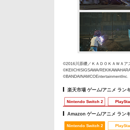
©2016川原礫／ＫＡＤＯＫＡＷＡアスキ
©KEIICHISIGSAWA/REKIKAWAHAR
©BANDAINAMCOEntertainmentInc.
楽天市場 ゲーム/アニメ ラン
Nintendo Switch 2
PlaySta
Amazon ゲーム/アニメ ラン
8
10
10
10
1
1
1
1
2
2
2
2
Nintendo Switch 2
PlaySta