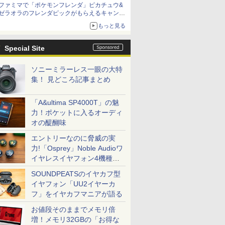
ファミマで「ポケモンフレンダ」ピカチュウ&
ゼラオラのフレンダピックがもらえるキャンペ
ーン開催！
もっと見る
Special Site
ソニーミラーレス一眼の大特
集！ 見どころ記事まとめ
「A&ultima SP4000T」の魅
力！ポケットに入るオーディ
オの醍醐味
エントリーなのに脅威の実
力!「Osprey」Noble Audioワ
イヤレスイヤフォン4機種を
一気に聴く
SOUNDPEATSのイヤカフ型
イヤフォン「UU2イヤーカ
フ」をイヤカフマニアが語る
お値段そのままでメモリ倍
増！メモリ32GBの「お得な