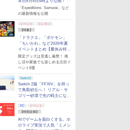
本日8月8日4時より公開！
「Expeditions: Samurai」など
の最新情報を公開
イベント
エンタメ
【特集】
「ドラクエ」「ポケモン」
「ちいかわ」など2026年夏
イベントまとめ【夏休み特
集】
限定グッズは見逃し厳禁！ 推
し活や家族でも楽しめる注目イ
ベント8選
Switch2
Switch 2版「FFXIV」を持っ
て鳥取砂丘へ！ リアル・サ
ゴリー砂漠で光の戦士になっ
てみた
PC
イベント
【特別企画】
AIでゲームを面白くする。ホ
ロライブ実況で人気「ミメシ