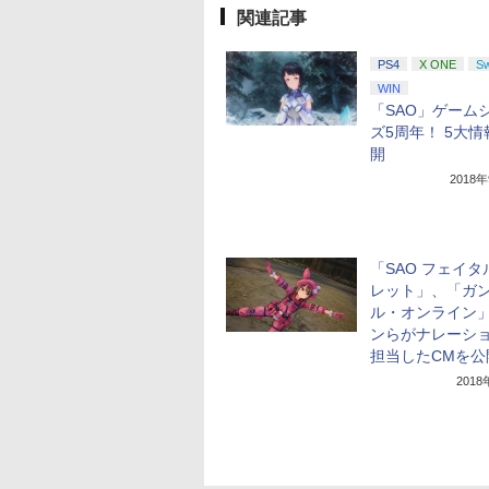
関連記事
PS4
X ONE
Sw
WIN
「SAO」ゲーム
ズ5周年！ 5大
開
2018
「SAO フェイタ
レット」、「ガ
ル・オンライン
ンらがナレーシ
担当したCMを公
201