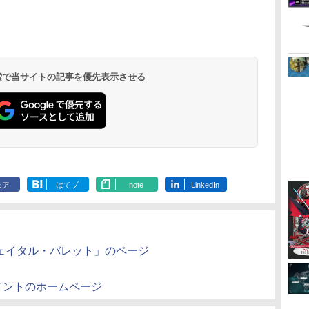
イ
無
【純正品】ディスクド
【純正品】Xbox ワイ
【Amazon.co.jp限
【純正品】DualSense
【純正品】Xbox 充電
劇場版「鬼滅の刃」無
【純正品】DualSense
【国内正規品】
『映画 ラブライブ！蓮
プレイステー
【純正品】Xbox
【Amazon.co
ー
座再
ライブ(CFI-ZDD1J)
ヤレス コントローラー
定】劇場版モノノ怪 第
ワイヤレスコントロー
式バッテリー + USB-C
限城編 第一章 猗窩座
ワイヤレスコントロー
Thrustmaster スラス
ノ空女学院スクールア
トアチケット 10
ワイヤレス 
定】劇場版モ
コ
PlayStation 5
(カーボンブラック)
三章 蛇神
ラー ミッドナイト ブ
ケーブル
再来 完全生産限定版
ラー(CFI-ZCT2J)
トマスター TH8S シフ
イドルクラブ Bloom
オンラインコ
ラー Series 2
三章 蛇神 (
(Amazon.co.jp限定オ
ラック(CFI-ZCT2J01)
[Blu-ray]
ター - PC、PS4、
Garden Party』Blu-
Edition (ホ
特典:オリジ
 検索で当サイトの記事を優先表示させる
￥11,849
￥8,020
￥10,780
￥10,737
￥2,618
￥8,698
￥10,737
￥14,141
￥8,589
￥10,000
￥18,749
￥8,800
リジナル三方背収納ケ
PS5、PS5 Pro、Xbox
ray（特装限定版）
メーカー特典
ース付きコレクション)
One、Xbox Series X|S
離】二振りの
(オリジナル特典:オリ
対応の高精度 H パター
より来たる！
ジナル巾着＋メーカー
ン シフター
描き下ろしイ
特典:【坤と離】二振り
ード付) [DVD
の剣、十翼より来た
る！スタジオ描き下ろ
しイラストボード付)
[Blu-ray]
ェア
はてブ
note
LinkedIn
フェイタル・バレット」のページ
メントのホームページ