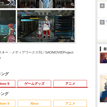
最
ー・メディアワークス刊／SAOMOVIEProject
A
キング
tion 5
ゲームグッズ
アニメ
キング
3
3
3
3
4
4
4
4
5
5
5
5
6
6
6
6
tion 5
Xbox
アニメ