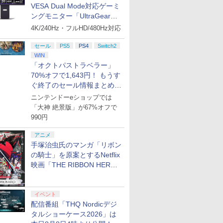
VESA Dual Mode対応ゲーミ
ングモニター「UltraGear
ション ス
 Elite
.jp限
PlayStation 5 デジタ
GameSir G7 HE 有線
劇場版「鬼滅の刃」無
27G850A-B」がお買い得！
プレイステーション ス
HyperX Clutch
ヤマトよ永遠に
プレイステーション ス
8BitDo M30 Xboxシリ
【Amazon.co.jp限
【Amazon.
GameSir 
【Amazon.
4K/240Hz・フルHD/480Hz対応
,000円|
コントロー
ノノ怪 第
ル・エディション 日本
ゲームコントローラー
限城編 第一章 猗窩座再
トアチケット 3,000円|
Gladiate Xbox公式ラ
REBEL3199 7 [Blu-
トアチケット 15,000円
ーズX | S、Xbox
定】劇場版モノノ怪 第
定】 Logic
ゲームコン
定】死亡遊
ード版
 Core
オリジナル
語専用 (CFI-2200B01)
XBOX Series X|S
来 完全生産限定版
オンラインコード版
イセンス ゲーミング コ
ray]
|オンラインコード版
One、およびWindows
三章 蛇神 (オリジナル
コン G92
XBOX Seri
う。 44:C
セール
PS5
PS4
Switch2
ワイト)
ナル巾着＋
+ ディスクドライブ
XBOX One Windows
[DVD]
ントローラー 有線 日本
の有線コントローラー
特典:オリジナル巾着＋
リスモ7 Fo
XBOX One
BEACH
￥66,849
￥7,999
￥7,828
WIN
￥3,000
￥4,980
￥8,760
￥15,000
￥4,590
￥9,900
￥38,800
￥6,499
￥24,200
:【坤と
(CFI-ZDD1J) セット
10/11用 PCコントロー
正規代理店品 6L366AA
6ボタンレイアウト - 正
メーカー特典:【坤と
Horizon 6
10/11用
ト・ねこめ
「オクトパストラベラー」
剣、十翼
ラーゲームパッド ホー
式にライセンスされて
離】二振りの剣、十翼
ラーゲーム
ろし 幽鬼
70%オフで1,643円！ もうす
スタジオ
ル効果スティック付き
います
より来たる！スタジオ
ルエフェク
付き完全数
ラストボ
ビデオゲームコントロ
ぐ終了のセール情報まとめ
描き下ろしイラストボ
クと3.5
メーカー特
]
ーラー（ブラック）
ード付) [Blu-ray]
ジャック付
ラスト・ね
【8月8日更新】
ニンテンドーeショップでは
き下ろしA
「大神 絶景版」が67%オフで
ター付 ) 
990円
アニメ描き
スト使用キ
アニメ
マット付 ) [
手塚治虫氏のマンガ「リボン
の騎士」を原案とするNetflix
映画「THE RIBBON HERO
リボンヒーロー」本日配信開
始
イベント
配信番組「THQ Nordicデジ
タルショーケース2026」は