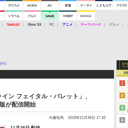
Switch2
Xbox SX
PC
アニメ
テーマパーク
グルメ
 Vita
3DS
アーケード
VR
RPG
1
ライン フェイタル・バレット」、
体験版が配信開始
今藤祐馬
2018年11月26日 17:10
11月26日 配信