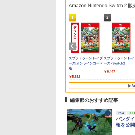
Amazon Nintendo Switch
10
1
2
ーム
オカート ワールド
】Marvel’s
版 転生したらスラ
[Switch 2] ぽこ あ ポケモン エキスパ
Joy-Con 2 (L) ブル
鬼武者 Way of the
新劇場版銀魂 -吉原大
【楽天ブックス限定特
【中古】PS5ドラゴン
【中古】ぼくとシムの
デザート・ローズ 砂の
[Switch 2] マリオ
がんばれゴエモン大
Switch2 ケース 即納
【送料無料】劇場版
チ
tendo Switch 2] /
lverine(【早期購入
だった件 蒼海の涙
ンションパス（ダウンロード版）
ー/(R) ライトイエロー
Sword 【PS5】 ELJM-
炎上ー (完全生産限定
典】ドンキーコング バ
クエストVII
まち リゾートに元気を
薔薇 雪の黙示録【Blu-
ス フィーバー （ダ
合！ PS5版
スイッチ2 Nintendo
「鬼滅の刃」無限城
ル
ム
特典】DLC)
Blu-ray特装限定版)
※3,200ポイントまでご利用可
30821
版)【Blu-ray】 [ 杉田
ナンザ(「スーパーマリ
Reimagined
とりもどそう! (特典無
ray】 [ 新谷かおる ]
ロード版） ※6,40
Switch Lite 対応 ス
第一章 猗窩座再来(
￥9,980
￥4,890
グ
u-ray】 [ 岡咲美保
智和 ]
オ」ステッカー2種)
し)
イントまでご利用可 
ッチ スイッチツー 
常版)【Blu-ray】/ア
980
620
722
￥4,400
￥7,641
￥7,722
￥7,902
￥4,518
￥229
￥3,573
￥7,979
￥1,100
￥4,400
テンドー カバー ポ
メーション[Blu-ray]
天堂ライセンス商
ニンテンドープリペイ
スプラトゥーン レイダ
スプラトゥーン レイ
キャリングケース 新
【返品種別A】
Samsung
ド番号 2000円|オンラ
ース|オンラインコード
ース -Switch2
ジョイコン ソフト 
roSD Express
インコード版
版
ブルなど 収納可能 
￥6,447
d 256GB for
ト プレゼント シン
在庫切れです。
￥2,000
￥5,832
tendo Switch
無地 黒 ピンク 黄色 
サムスン マイクロ
青 送料無料
A
エクスプレスカード
6GB）
編集部のおすすめ記事
10
10
10
1
1
1
2
2
2
PS4
X 
バンダイ
報を公開