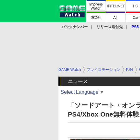
バックナンバー
リリース送付先
PS5
モバイル
eスポーツ
クラウド
PS
GAME Watch
プレイステーション
PS4
ニュース
Select Language
▼
「ソードアート・オン
PS4/Xbox One無料