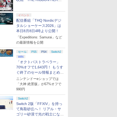
リボンヒーロー」本日配信開
始
イベント
配信番組「THQ Nordicデジ
タルショーケース2026」は
本日8月8日4時より公開！
「Expeditions: Samurai」など
の最新情報を公開
セール
PS5
PS4
Switch2
WIN
「オクトパストラベラー」
70%オフで1,643円！ もうす
ぐ終了のセール情報まとめ
【8月8日更新】
ニンテンドーeショップでは
「大神 絶景版」が67%オフで
990円
Switch2
Switch 2版「FFXIV」を持っ
て鳥取砂丘へ！ リアル・サ
ゴリー砂漠で光の戦士になっ