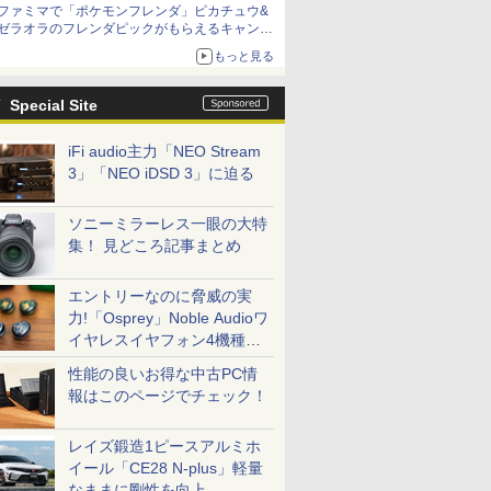
ファミマで「ポケモンフレンダ」ピカチュウ&
ゼラオラのフレンダピックがもらえるキャンペ
ーン開催！
もっと見る
Special Site
iFi audio主力「NEO Stream
3」「NEO iDSD 3」に迫る
ソニーミラーレス一眼の大特
集！ 見どころ記事まとめ
エントリーなのに脅威の実
力!「Osprey」Noble Audioワ
イヤレスイヤフォン4機種を
一気に聴く
性能の良いお得な中古PC情
報はこのページでチェック！
レイズ鍛造1ピースアルミホ
イール「CE28 N-plus」軽量
なままに剛性を向上