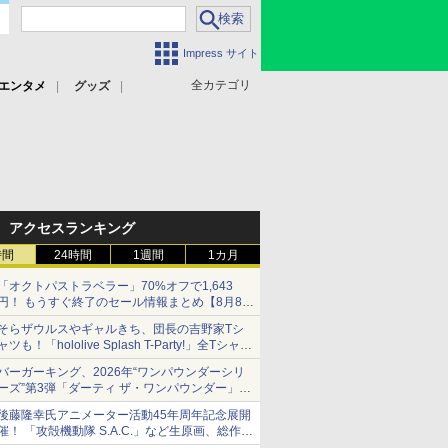
Impress サイト
全カテゴリ
エンタメ
グッズ
アクセスランキング
時間
24時間
1週間
1カ月
「オクトパストラベラー」70%オフで1,643
円！ もうすぐ終了のセール情報まとめ【8月8日
更新】
そらザウルスやギャルきち、団長の吉野家Tシ
ニンテンドーeショップでは「大神 絶景版」が
ャツも！「hololive Splash T-Party!」全Tシャツ
67%オフで990円
ラインナップ公開＆オンライン販売開始
バーガーキング、2026年“ワンパウンダーシリ
ーズ”第3弾「ダーティ ザ・ワンパウンダー」を
8月7日発売
後藤隆幸氏アニメーター活動45年周年記念展開
「特製ガーリックマヨソース」を使用した超大
催！ 「攻殻機動隊 S.A.C.」など生原画、総作画
型チーズバーガー
監督修正が展示