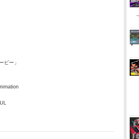
ービー」
imation
UL