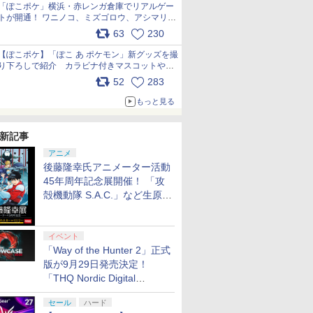
「ぽこポケ」横浜・赤レンガ倉庫でリアルゲー
トが開通！ ワニノコ、ミズゴロウ、アシマリ登
場シーンをレポート pic.x.com/LDgEByVl6D
63
230
【ぽこポケ】「ぽこ あ ポケモン」新グッズを撮
り下ろしで紹介 カラビナ付きマスコットやス
クエアポーチが仲間入り
52
283
pic.x.com/XmVAgBxaW5
もっと見る
新記事
アニメ
後藤隆幸氏アニメーター活動
45年周年記念展開催！ 「攻
殻機動隊 S.A.C.」など生原
画、総作画監督修正が展示
イベント
「Way of the Hunter 2」正式
版が9月29日発売決定！
「THQ Nordic Digital
Showcase 2026」まとめ
セール
ハード