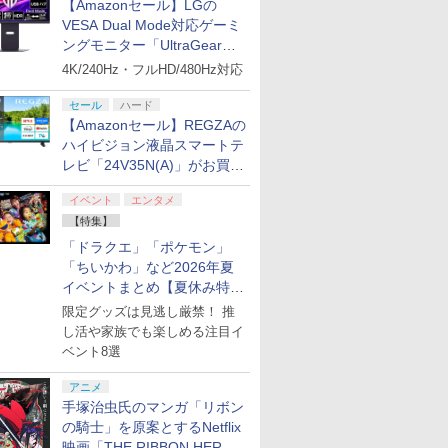
【Amazonセール】LGの
VESA Dual Mode対応ゲーミ
ングモニター「UltraGear
27G850A-B」がお買い得！
4K/240Hz・フルHD/480Hz対応
セール
ハード
【Amazonセール】REGZAの
ハイビジョン液晶スマートテ
レビ「24V35N(A)」がお買い
得！
イベント
エンタメ
【特集】
「ドラクエ」「ポケモン」
「ちいかわ」など2026年夏
イベントまとめ【夏休み特
集】
限定グッズは見逃し厳禁！ 推
し活や家族でも楽しめる注目イ
ベント8選
アニメ
手塚治虫氏のマンガ「リボン
の騎士」を原案とするNetflix
映画「THE RIBBON HERO