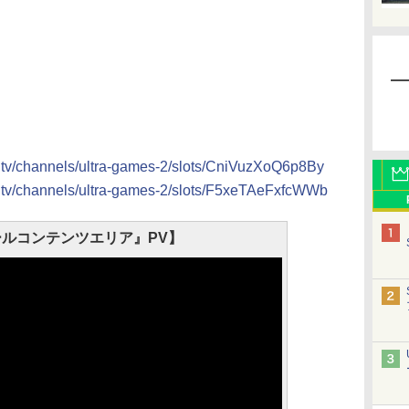
a.tv/channels/ultra-games-2/slots/CniVuzXoQ6p8By
a.tv/channels/ultra-games-2/slots/F5xeTAeFxfcWWb
ルコンテンツエリア』PV】