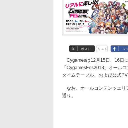
ポスト
リスト
シ
Cygamesは12月15日、1
「CygamesFes2018」
タイムテーブル、および公式P
なお、オールコンテンツエリアの
通り。