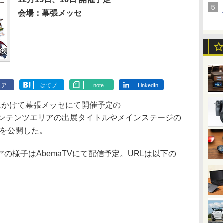
会場：幕張メッセ
ェア
はてブ
note
LinkedIn
6日にかけて幕張メッセにて開催予定の
オールコンテンツエリアの出展タイトルやメインステージの
Vを公開した。
様子はAbemaTVにて配信予定。URLは以下の