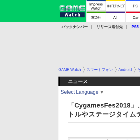
バックナンバー
リリース送付先
PS5
モバイル
eスポーツ
クラウド
PS
GAME Watch
スマートフォン
Android
ニュース
Select Language
▼
「CygamesFes2
トルやステージタイム