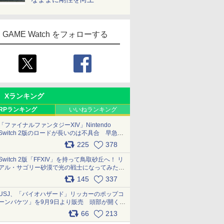
GAME Watch をフォローする
Xランキング
RPランキング
いいねランキング
「ファイナルファンタジーXIV」Nintendo
Switch 2版のロードが長いのは不具合 早急に
アップデートできるよう対応中
225
378
pic.x.com/s9S3nRCAGa
Switch 2版「FFXIV」を持って鳥取砂丘へ！ リ
アル・サゴリー砂漠で光の戦士になってみた
pic.x.com/qyOfL2uv1n
145
337
USJ、「バイオハザード」リッカーのポップコ
ーンバケツ」を9月9日より販売 頭部が開く仕
組み。味は恐怖を堪のう「味噌フレーバー」
66
213
pic.x.com/81MuXGahVM