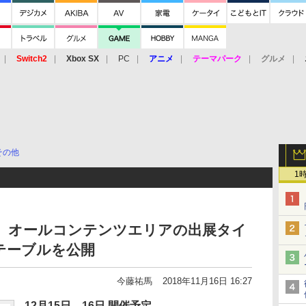
Switch2
Xbox SX
PC
アニメ
テーマパーク
グルメ
 Vita
3DS
アーケード
VR
その他
1
018」、オールコンテンツエリアの出展タイ
テーブルを公開
今藤祐馬
2018年11月16日 16:27
12月15日、16日 開催予定