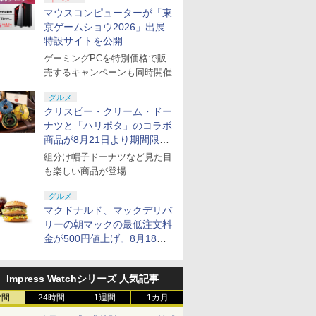
マウスコンピューターが「東
京ゲームショウ2026」出展
特設サイトを公開
ゲーミングPCを特別価格で販
売するキャンペーンも同時開催
グルメ
クリスピー・クリーム・ドー
ナツと「ハリポタ」のコラボ
商品が8月21日より期間限定
で発売
組分け帽子ドーナツなど見た目
も楽しい商品が登場
グルメ
マクドナルド、マックデリバ
リーの朝マックの最低注文料
金が500円値上げ。8月18日
より1,500円から受付
Impress Watchシリーズ 人気記事
時間
24時間
1週間
1カ月