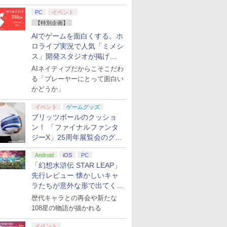
てみた
PC
イベント
【特別企画】
AIでゲームを面白くする。ホ
ロライブ実況で人気「ミメシ
ス」開発スタジオが掲げ
る“AI活用の信念”とは？【講
AIネイティブだからこそこだわ
演レポート】
る「プレーヤーにとって面白い
かどうか」
イベント
ゲームグッズ
ブリッツボールのクッショ
ン！ 「ファイナルファンタ
ジーX」25周年展覧会のグッ
ズ情報が公開
Android
iOS
PC
「幻想水滸伝 STAR LEAP」
先行レビュー 懐かしいキャ
ラたちが意外な形で出てくる
シリーズ完全新作！
歴代キャラとの再会や新たな
108星の物語が描かれる
イベント