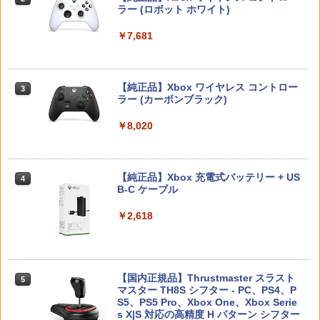
スプラトゥーン レイダース -Switch2
Beast of Reincarnation -PS5 【特典】
ラー (ロボット ホワイト)
2
ルム シート 液晶保護 ガラス スチーム ス
2
￥320
プロダクトコード 封入
チームデック OLED スチームデック LC
￥7,623
￥6,447
D ガイド枠 指紋防止
￥7,681
￥7,286
【特典】ファイナルファンタジー レゾナ
￥998
3
【中古】【Blu−ray】ファイナルファン
3
ンス PS5版(【初回封入特典】魔導船＆
ゼルダの伝説 ブレス オブ ザ ワイルド
タジーVII アドベントチルドレン コン
3
かけだし騎士の応援パック・かけだし騎
【純正品】Xbox ワイヤレス コントロー
Nintendo Switch 2 Edition
プリート 初回限定版 PS3版「ファイ
3
士のスタートダッシュパック)
ラー (カーボンブラック)
ナルファンタジーXIII」体験版・スリー
Nintendo Switch 2(日本語・国内専用)
【純正品】ディスクドライブ(CFI-ZDD1
3
3
Nintendo Switch2 専用 スリムハードポ
ブケース付 / アニメ
￥7,680
3
J) PlayStation 5
￥6,526
ーチ 収納ケース ハードケース ポーチ 収
￥8,020
￥55,491
納バッグ 耐衝撃 スイッチ2 キャリングケ
￥540
￥11,849
ース 軽量 ◇ALW-PU-001
【特典】MARVEL Tōkon: Fighting So
￥1,680
任天堂 【Switch2】ゼルダの伝説 ブレス
【純正品】Xbox 充電式バッテリー + US
4
4
4
uls(【早期購入封入特典】ロビーのアイ
オブ ザ ワイルド Nintendo Switch 2 Ed
B-C ケーブル
【中古】うどんの国の金色毛鞠 第一巻/
4
テムセット)
【純正品】DualSense ワイヤレスコン
ition [NXS-P-AAAAH NSW2 ゼルダノデ
ニンテンドープリペイド番号 9000円|オ
4
Blu−ray Disc/VPXY-71489
4
トローラー ミッドナイト ブラック(CFI-
ンセツ ブレス オブ ザ ワイルド]
ンラインコード版
￥2,618
ZCT2J01)
￥6,782
[Switch 2] ぽこ あ ポケモン エキスパン
￥749
4
ションパス（ダウンロード版）※3,200
￥7,710
￥9,000
￥10,737
ポイントまでご利用可
【特典】トゥームレイダー：レガシー・
￥4,400
【国内正規品】Thrustmaster スラスト
5
5
オブ・アトランティス(【早期購入同梱特
マスター TH8S シフター - PC、PS4、P
鬼武者 Way of the Sword 【Switch2】
【送料無料】劇場版「鬼滅の刃」無限城
ニンテンドープリペイド番号 5000円|オ
5
5
5
典】コスチューム「ララ・クロフト・サ
【純正品】DualSense ワイヤレスコン
S5、PS5 Pro、Xbox One、Xbox Serie
POT-P-ABNMA
編 第一章 猗窩座再来(通常版)【Blu-ra
ンラインコード版
5
バイバー(仮)」（ゲーム内コンテンツ）)
トローラー(CFI-ZCT2J)
s X|S 対応の高精度 H パターン シフター
y】/アニメーション[Blu-ray]【返品種別