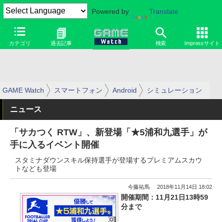
Powered by
Translate
カテゴリ
過去記事
検索
Impressサイト
GAME Watch
スマートフォン
Android
シミュレーション
ニュース
「サカつく RTW」、新登場「★5浦和九選手」が
手に入るイベント開催
スタミナダウンスキル保持選手が登場するプレミアムスカウ
トなども登場
今藤祐馬
2018年11月14日 18:02
開催期間：11月21日13時59
分まで