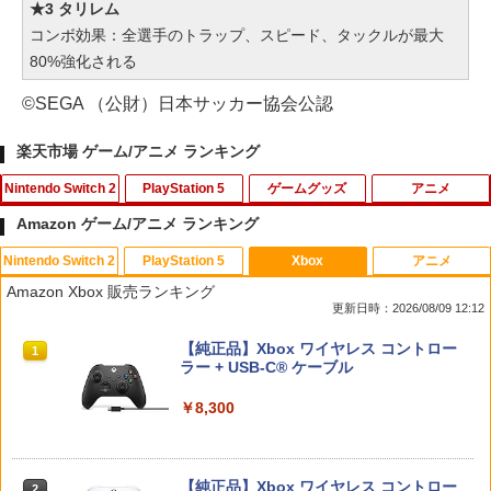
★3 タリレム
コンボ効果：全選手のトラップ、スピード、タックルが最大
80%強化される
©SEGA （公財）日本サッカー協会公認
楽天市場 ゲーム/アニメ ランキング
Nintendo Switch 2
PlayStation 5
ゲームグッズ
アニメ
Amazon ゲーム/アニメ ランキング
Nintendo Switch 2
PlayStation 5
Xbox
アニメ
ホリ ワイヤレスホリパッド TURBO for
シティーズ：スカイライン リマスター
PS Vita 2000 アナログスティック・スラ
【中古】おそ松さん 第五松（初回生産
1
1
1
1
Amazon Xbox 販売ランキング
Nintendo Switch 2 ルビーマゼンタ [N
ジャパン・スペシャル・エディション
イドパッド修理用基板 部品 パーツ L R
限定版 Blu-ray DISC）/Blu−ray Dis
更新日時：2026/08/09 12:12
SX-134]
互換 黒 ブラック オリジナルウエス スラ
c/EYXA-10744
イドパッド
￥5,591
スプラトゥーン レイダース|オンライン
PlayStation 5 デジタル・エディション
【純正品】Xbox ワイヤレス コントロー
1
1
1
￥7,580
￥272
コード版
日本語専用 Console Language: Japan
ラー + USB-C® ケーブル
￥750
ese only (CFI-2200B01)
￥5,832
￥8,300
￥55,000
RIDE 6
【特典】ドラゴンクエストモンスターズ
猫物語 黒 つばさファミリー 上・下 セッ
2
2
2
4 枯れ木の国のビアンカ・フローラ S
＼マラソン限定★エントリーでP10倍／S
ト 全巻 完全生産限定版 物語シリーズ
2
witch2版(【早期購入封入特典】冒険ス
team Deck OLED / LCD フィルム 保護
【Blu-ray】
￥5,901
【純正品】Xbox ワイヤレス コントロー
タートダッシュセット)
フィルム ガラスフィルム 本体 保護 フィ
2