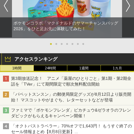
ポケモンコラボ「マクドナルドのサマーチャンスバッグ
2026」をひと足お先に体験してみた！
●
●
●
●
●
●
●
アクセスランキング
1時間
24時間
1週間
1カ月
第3期放送記念！ アニメ「薬屋のひとりごと」第1期・第2期全
話を「TVer」にて期間限定で順次無料配信開始
「パペットスンスン」の郵便局限定グッズが8月12日より販売開
始！ マスコットやがまぐち、レターセットなどが登場
ファミマで「ポケモンフレンダ」ピカチュウ&ゼラオラのフレン
ダピックがもらえるキャンペーン開催！
「オクトパストラベラー」70%オフで1,643円！ もうすぐ終了の
セール情報まとめ【8月8日更新】