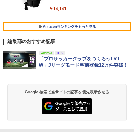
A】
レトロフリーク レッド×ホワイト ( レト
￥7,730
￥5,000
5
￥7,012
￥10,737
￥14,141
ロゲーム互換機 )（ コントローラーアダ
プターセット ）CY-RF-RW HDMI出力 ど
￥4,400
こでもセーブ 互換機種 FC SFC SNES G
B GBC GBA MD GEN PCE TG-16 PCE
Amazonランキングをもっと見る
SG
￥25,300
編集部のおすすめ記事
劇場版「鬼滅の刃」無限城編 第一章 猗
Android
iOS
1
窩座再来 通常版 [Blu-ray]
「プロサッカークラブをつくろう! RT
W」Jリーグモード事前登録12万件突破！
￥3,982
Google 検索で当サイトの記事を優先表示させる
劇場版「鬼滅の刃」無限城編 第一章 猗
2
窩座再来 通常版 [DVD]
￥3,523