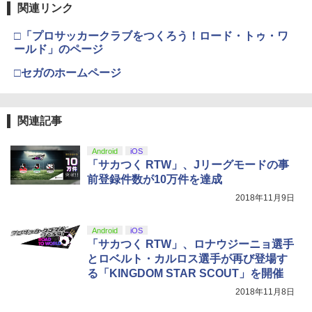
関連リンク
【Amazon.co.jp限定】劇場版モノノ怪
3
第三章 蛇神 (Amazon.co.jp限定オリジ
ナル三方背収納ケース付きコレクション)
□「プロサッカークラブをつくろう！ロード・トゥ・ワ
(オリジナル特典:オリジナル巾着＋メー
ールド」のページ
カー特典:【坤と離】二振りの剣、十翼よ
り来たる！スタジオ描き下ろしイラスト
□セガのホームページ
ボード付) [Blu-ray]
￥10,780
関連記事
Android
iOS
劇場版「鬼滅の刃」無限城編 第一章 猗
4
「サカつく RTW」、Jリーグモードの事
窩座再来 完全生産限定版 [Blu-ray]
前登録件数が10万件を達成
￥8,698
2018年11月9日
Android
iOS
「サカつく RTW」、ロナウジーニョ選手
『映画 ラブライブ！蓮ノ空女学院スクー
5
とロベルト・カルロス選手が再び登場す
ルアイドルクラブ Bloom Garden Part
る「KINGDOM STAR SCOUT」を開催
y』Blu-ray（特装限定版）
2018年11月8日
￥8,589