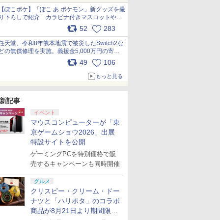
【ぽこポケ】「ぽこ あ ポケモン」新グッズを撮
り下ろしで紹介 カラビナ付きマスコットやス
クエアポーチが仲間入り
52
283
pic.x.com/XmVAgBxaW5
任天堂、令和8年熊本地震で被災したSwitch2な
どの無償修理を実施。義援金5,000万円の寄付
も発表 pic.x.com/BAYsMfUfUC
49
106
もっと見る
新記事
イベント
マウスコンピューターが「東
京ゲームショウ2026」出展
特設サイトを公開
ゲーミングPCを特別価格で販
売するキャンペーンも同時開催
グルメ
クリスピー・クリーム・ドー
ナツと「ハリポタ」のコラボ
商品が8月21日より期間限定