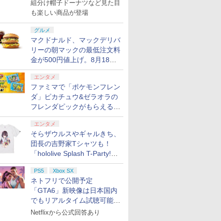
で発売
組分け帽子ドーナツなど見た目
も楽しい商品が登場
グルメ
マクドナルド、マックデリバ
リーの朝マックの最低注文料
金が500円値上げ。8月18日
より1,500円から受付
エンタメ
ファミマで「ポケモンフレン
ダ」ピカチュウ&ゼラオラの
フレンダピックがもらえるキ
ャンペーン開催！
エンタメ
そらザウルスやギャルきち、
団長の吉野家Tシャツも！
「hololive Splash T-Party!」
全Tシャツラインナップ公開
PS5
Xbox SX
＆オンライン販売開始
ネトフリで公開予定
「GTA6」新映像は日本国内
でもリアルタイム試聴可能。
しかも日本語字幕付き
Netflixから公式回答あり