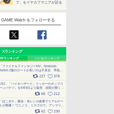
フ」をイヤカフマニアが語る
GAME Watch をフォローする
Xランキング
RPランキング
いいねランキング
「ファイナルファンタジーXIV」Nintendo
Switch 2版のロードが長いのは不具合 早急に
アップデートできるよう対応中
227
378
pic.x.com/s9S3nRCAGa
USJ、「バイオハザード」リッカーのポップコ
ーンバケツ」を9月9日より販売 頭部が開く仕
組み。味は恐怖を堪のう「味噌フレーバー」
66
212
pic.x.com/81MuXGahVM
「ぽこポケ」横浜・赤レンガ倉庫でリアルゲー
トが開通！ ワニノコ、ミズゴロウ、アシマリ登
場シーンをレポート pic.x.com/LDgEByVl6D
62
230