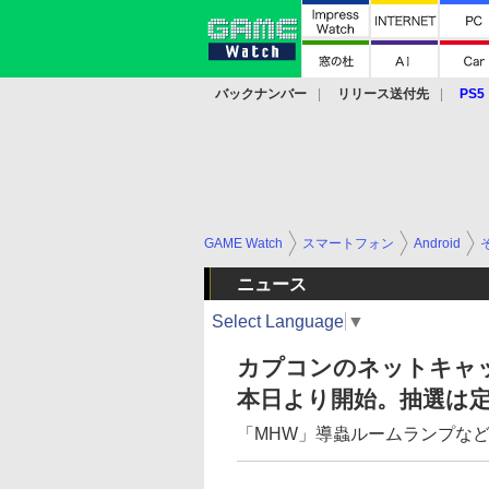
バックナンバー
リリース送付先
PS5
モバイル
eスポーツ
クラウド
PS
GAME Watch
スマートフォン
Android
ニュース
Select Language
▼
カプコンのネットキャ
本日より開始。抽選は
「MHW」導蟲ルームランプな