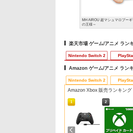
MH AIROU 超マシュマロプー
の王様～
楽天市場 ゲーム/アニメ ラン
Nintendo Switch 2
PlaySta
Amazon ゲーム/アニメ ラン
8
10
10
1
1
1
1
2
2
2
2
Nintendo Switch 2
PlaySta
Amazon Xbox 販売ランキング
10
10
10
1
1
1
2
2
2
編
特付【即納可能】
店独自で＋P10倍
劇場版「鬼滅の刃」無限城編 第一章 猗
任天堂 【Switch2】マ
アンサー PS5（CFI-
Pokemon LEGENDS
FPS エイム アシストキ
【中古】戦国無双
【中古】【未使用品】
ゼルダの伝説 ティ
【中古】【PS5】Ed-
【中
映画『THE FIRST
ョ
品】【NS2】サイ
エントリー】【中
窩座再来(通常版)【Blu-ray】 [ 吾峠呼
リオカート ワールド
2000）用 ゲーミング
Z-A Nintendo Switch
ャップ PS5 PS4 コント
Chronicle - 3DS
カーズ2 MovieNEX
ーズ オブ ザ キング
Zombie Uprising
古】.hack//Vol.1×Vol
SLAM DUNK』
リア3 限定版
ACC][PS5]
世晴 ]
BEE-P-AAAAA NSW2
横置きUSBハブスタン
2 Edition 【Switch2】
ローラ 対応
[DVDのみ]
ム Nintendo Switch
【CEROレーティン
PlayStation 2 the B
STANDARD
￥367
witch2版]★浅草マ
alSense(デュアルセ
ド （ホワイト） [ANS-
NXS-P-ALZLB
Playstation プレイス
Edition 【Switch2
「Z」】
EDITION【Blu-ray