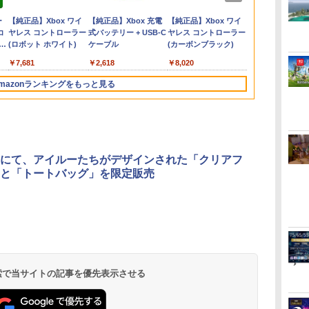
￥1,980
￥1,300
￥6,667
￥7,902
￥3,484
￥4,400
￥8,690
￥8,032
￥4,200
￥20,000
￥8,800
￥8,090
￥4,749
￥10,659
）
コン PC コントローラ
プス コールドウォー
セット)
でご利用可
晴 ]
Edition ＋ ジャンボリ
ドセプト ザ ファ-スト
＜その他＞（代引き不
ルプレート) [ 堀江瞬 ]
ハザ-ド レク
ダ
ー
Nintendo Switch 2(日
【純正品】ディスクド
【純正品】Xbox ワイ
ニンテンドープリペイ
【純正品】DualSense
【純正品】Xbox 充電
ニンテンドープリペイ
【純正品】DualSense
【純正品】Xbox ワイ
ニンテンドー
プレイステー
【純正品】Xbox
ー用 エイムアシスト リ
(CALL OF DUTY
ーTV(「スーパーマリ
ツウジョウ]
可）6547
ウジョウ]
コ
本語・国内専用)
ライブ(CFI-ZDD1J)
ヤレス コントローラー
ド番号 9000円|オンラ
ワイヤレスコントロー
式バッテリー + USB-C
ド番号 5000円|オンラ
ワイヤレスコントロー
ヤレス コントローラー
ド番号 1000
トアチケット 10
ワイヤレス 
ング スポンジ リコイル
BLACK OPS COLD
オ」ステッカー2種)
コ
フト
PlayStation 5
(ロボット ホワイト)
インコード版
ラー ミッドナイト ブ
ケーブル
インコード版
ラー(CFI-ZCT2J)
(カーボンブラック)
インコード版
オンラインコ
ラー Series 2
制御 操作性向上 ゲーミ
WAR ) ソニー・インタ
￥55,871
ン
ラック(CFI-ZCT2J01)
Edition (ホ
ング
ラクティブエンタテイ
￥11,849
￥7,681
￥9,000
￥10,737
￥2,618
￥5,000
￥10,737
￥8,020
￥1,000
￥10,000
￥18,753
ンメント (20201113)
mazonランキングをもっと見る
3
4
5
6
にて、アイルーたちがデザインされた「クリアフ
と「トートバッグ」を限定販売
無
劇場版「鬼滅の刃」無
劇場版「鬼滅の刃」無
【Amazon.co.jp限
【Amazon.co
座再
限城編 第一章 猗窩座再
限城編 第一章 猗窩座
定】劇場版モノノ怪 第
定】劇場版モ
来 通常版 [DVD]
再来 完全生産限定版
三章 蛇神 (オリジナル
三章 蛇神 (
[Blu-ray]
特典:オリジナル巾着＋
特典:オリジ
 検索で当サイトの記事を優先表示させる
￥3,523
￥8,698
￥8,800
￥9,900
メーカー特典:【坤と
メーカー特典
離】二振りの剣、十翼
離】二振りの
より来たる！スタジオ
より来たる！