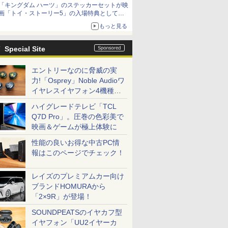
「キングダム ハーツ」のステッカーセットが映
「特製ガーリックマヨソース」を使用した超大
画「トイ・ストーリー5」の入場特典として配
型チーズバーガー
布決定！
もっと見る
本日8月7日より先着・数量限定で配布
Special Site
エントリーなのに脅威の実
力!「Osprey」Noble Audioワ
イヤレスイヤフォン4機種を
一気に聴く
ハイグレードテレビ「TCL
Q7D Pro」。圧巻の色彩美で
映画＆ゲームが極上体験に
性能の良いお得な中古PC情
報はこのページでチェック！
レイズのプレミアムカー向け
ブランドHOMURAから
「2×9R」が登場！
SOUNDPEATSのイヤカフ型
イヤフォン「UU2イヤーカ