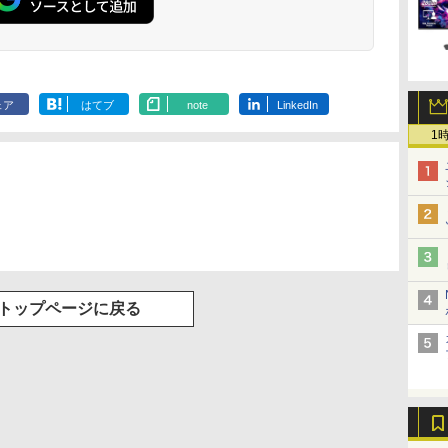
描き下ろしイラストボ
描き下ろしイ
ード付) [DVD]
ード付) [Blu-r
ェア
はてブ
note
LinkedIn
1
トップページに戻る