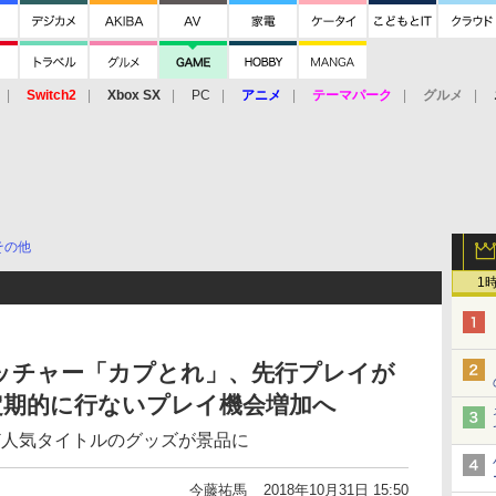
Switch2
Xbox SX
PC
アニメ
テーマパーク
グルメ
 Vita
3DS
アーケード
VR
その他
1
ッチャー「カプとれ」、先行プレイが
定期的に行ないプレイ機会増加へ
ど人気タイトルのグッズが景品に
今藤祐馬
2018年10月31日 15:50