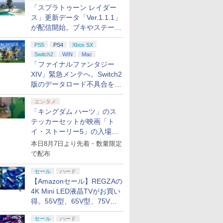
￥8,137
￥5,090
￥7,550
￥8,518
￥6,600
￥8,830
￥6,980
￥3,960
￥8,950
￥3,520
「スプラトゥーン レイダー
イエム ツ
ダース】]（スプラトゥ
PS5 ドラゴンズドグマ
COLLECTION Vol.2
ッハオリジナル特典ア
ンス) ワイヤレスコン
PSV032WH
プリペイ
ション ス
 Elite
ニンテンドープリペイ
PlayStation 5 デジタ
【国内正規品】
ぽこ あ ポケモン エキ
プレイステーション ス
Xbox プリペイドカー
ニンテンドープリペイ
プレイステーション ス
GameSir G7 HE 有線
ニンテンド
【Amazon.
HyperX Cl
ーンシリーズ）
2 ダ-クアリズン]
PS5版(2連アクリルキ
クリルキーホルダー付
トローラー ミッドナイ
ス」更新データ「Ver.1.1.1」
円|オンラ
,000円|
コントロー
ド番号 500円|オンライ
ル・エディション 日本
Thrustmaster スラス
スパンションパス|オン
トアチケット 3,000円|
ド 2,000円 デジタルコ
ド番号 2000円|オンラ
トアチケット 15,000円
ゲームコントローラー
ド番号 30
定】 Logic
Gladiate
ーホルダー+【早期購入
★
ト ブラック SIE(CFI-
が配信開始。ブキやステージ
ード版
 Core
ンコード版
語専用 (CFI-2200B01)
トマスター TH8S シフ
ラインコード版
オンラインコード版
ード 【旧 Xbox ギフト
インコード版
|オンラインコード版
XBOX Series X|S
インコード
コン G92
イセンス 
封入特典】DLCチラシ)
ZCT1J01)(20210610)
に関する不具合を修正
ワイト)
+ ディスクドライブ
ター - PC、PS4、
カード】 [オンライン
XBOX One Windows
リスモ7 Fo
コントロー
PS5
PS4
Xbox SX
￥500
￥66,849
￥14,141
￥4,400
￥3,000
￥2,000
￥2,000
￥15,000
現在在庫切れです。
￥3,000
￥38,800
￥4,980
(CFI-ZDD1J) セット
PS5、PS5 Pro、Xbox
コード]
10/11用 PCコントロー
Horizon 6
日本正規代
Switch2
WIN
Mac
One、Xbox Series X|S
ラーゲームパッド ホー
6L366AA
「ファイナルファンタジー
対応の高精度 H パター
ル効果スティック付き
XIV」緊急メンテへ。Switch2
ン シフター
ビデオゲームコントロ
ーラー（ブラック）
版のデータロード不具合を最
適化
7
8
9
10
エンタメ
「キングダム ハーツ」のス
テッカーセットが映画「ト
イ・ストーリー5」の入場特
典として配布決定！
本日8月7日より先着・数量限定
で配布
.jp限
『映画 ラブライブ！蓮
劇場版「鬼滅の刃」無
劇場版モノノ怪 第三章
ヤマトよ永
セール
ハード
ノノ怪 第
ノ空女学院スクールア
限城編 第一章 猗窩座再
蛇神 [Blu-ray]
REBEL3199
【Amazonセール】REGZAの
オリジナル
イドルクラブ Bloom
来 完全生産限定版
ray]
￥9,900
4K Mini LED液晶TVがお買い
ナル巾着＋
Garden Party』Blu-
[DVD]
￥8,589
￥7,828
￥8,760
得。55V型、65V型、75V型
:【坤と
ray（特装限定版）
剣、十翼
の2026年モデルがラインナ
スタジオ
セール
ハード
ップ