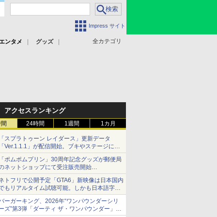
Impress サイト
全カテゴリ
エンタメ
グッズ
アクセスランキング
時間
24時間
1週間
1カ月
「スプラトゥーン レイダース」更新データ
「Ver.1.1.1」が配信開始。ブキやステージに関
する不具合を修正
「ポムポムプリン」30周年記念グッズが郵便局
のネットショップにて受注販売開始
「おもちもちもちクッション」など今年だけの
ネトフリで公開予定「GTA6」新映像は日本国内
限定商品が登場
でもリアルタイム試聴可能。しかも日本語字幕
付き
バーガーキング、2026年“ワンパウンダーシリ
Netflixから公式回答あり
ーズ”第3弾「ダーティ ザ・ワンパウンダー」を
8月7日発売