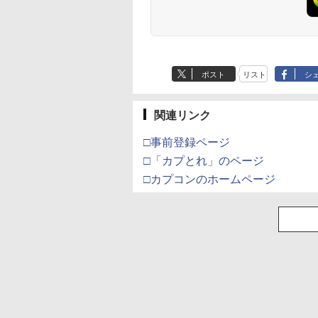
ジナル巾着＋メーカー
特典:【坤と離】二振り
の剣、十翼より来た
る！スタジオ描き下ろ
しイラストボード付)
[Blu-ray]
ポスト
リスト
シ
関連リンク
□事前登録ページ
□「カプとれ」のページ
□カプコンのホームページ