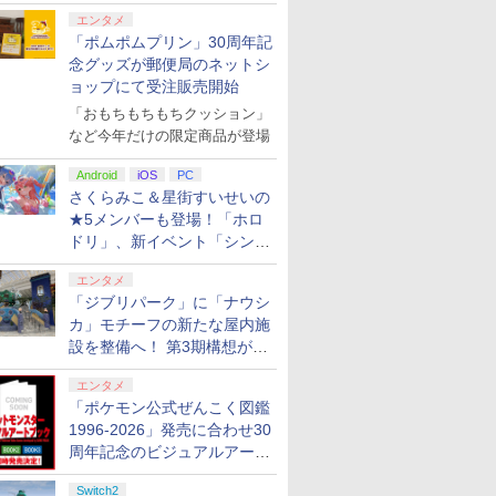
エンタメ
「ポムポムプリン」30周年記
念グッズが郵便局のネットシ
ョップにて受注販売開始
「おもちもちもちクッション」
など今年だけの限定商品が登場
Android
iOS
PC
さくらみこ＆星街すいせいの
★5メンバーも登場！「ホロ
ドリ」、新イベント「シンク
ロする夏のスパークル」がス
エンタメ
タート
7
7
7
8
8
9
9
8
10
10
「ジブリパーク」に「ナウシ
カ」モチーフの新たな屋内施
設を整備へ！ 第3期構想が公
開
7
7
7
8
8
8
9
9
9
10
10
10
エンタメ
「ポケモン公式ぜんこく図鑑
1996-2026」発売に合わせ30
itch2】
ァイナル
ス限定先着特典】ヤマト
amiibo すりみ連合セッ
カプコン 【封入特典
最終楽章 響け！ユーフォニアム 前編
【特典】進撃の巨人3
【楽天ブックス限定特
オリ特付【即納可能】
【当店独自で＋P10倍
劇場版「鬼滅の刃」無限城編
任天堂 【S
アンサー PS
周年記念のビジュアルアート
ド レクイ
II リメイ
EL3199 7＜最終巻＞
ト[フウカ【レイダー
付】【PS5】ドラゴン
(通常版)【Blu-ray】 [ (アニメーショ
Switch2版(【早期購入
典+特典】METAL
【新品】【NS2】サイ
★要エントリー】【中
窩座再来(通常版)【Blu-ra
リオカート
2000）
ブック3冊同時発売が決定
POT-P-
グレード
y】(場面写真使用ビジュアル
ス】/ウツホ【レイダー
ズドグマ 2：ダークア
ン) ]
封入特典】DLC)
GEAR SOLID :
ヴァリア3 限定版
古】[ACC][PS5]
世晴 ]
BEE-P-A
横置きUS
Switch2
2 バイオ
ト)
ス】/マンタロー【レイ
リズン [ELJM-31013
MASTER
[Switch2版]★浅草マ
DualSense(デュアルセ
ド （ホワイ