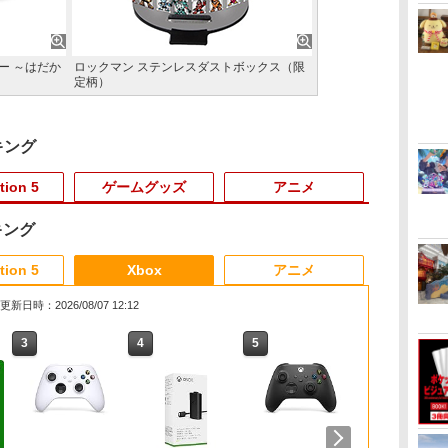
ギー ～はだか
ロックマン ステンレスダストボックス（限
定柄）
キング
tion 5
ゲームグッズ
アニメ
キング
3
3
3
3
4
4
4
4
5
5
5
5
6
6
6
tion 5
Xbox
アニメ
更新日時：2026/08/07 12:12
3
3
3
4
4
4
5
5
5
6
6
6
ア
0:
ぽこ あ ポケモン
エイムアップリング
【当店独自で＋P10倍
あやかしトライアング
【楽天ブックス限定特
【特典】テイルズ オブ
[Switch 2] ぽこ あ ポ
劇場版「鬼滅の刃」無
【楽天ブックス限定特
シティコネクション
【中古】【開封品】
【楽天ブックス限定先
カプコン 【Sw
[新価格版]フ
【楽天ブック
ダ
.2
FPS EVOgames 日本
★要エントリー】【中
ル 3《完全生産限定
典】ドンキーコング バ
エターニア リマスタ
ケモン エキスパンショ
限城編 第一章 猗窩座
典】スーパー マリオパ
【PS5】カルドセプト
Nintendo Switch本体
着特典】劇場版「僕の
バイオハザー
ファンタジーV
よ永遠に REB
￥7,880
 2
グ
est
製 天然ゴム 6個セット
古】[PS5] コール オブ
版》 (初回限定) 【Blu-
ナンザ(「スーパーマリ
ー PS5版(【早期購入
ンパス（ダウンロード
再来(完全生産限定版)
ーティ ジャンボリー
ザ ファースト 通常版
Joy-Con(L) ネオンブ
心のヤバイやつ」
エム 通常版 [
ク インター
【Blu-ra
】
】
PS5 PS4 Switch プロ
デューティ ブラックオ
ray】
オ」ステッカー2種)
特典】超冒険お役立ち
版）※3,200ポイントま
【Blu-ray】 [ 吾峠呼世
Nintendo Switch 2
[ELJM-30899 PS5 カル
ルー/(R) ネオンレッド
【Blu-ray】(A6アクリ
AA2PA NSW
シート5枚セッ