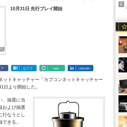
10月31日 先行プレイ開始
ェア
はてブ
note
LinkedIn
/PC用ネットキャッチャー「カプコンネットキャッチャー
31日より開始した。
い、抽選に当
録および抽選
に行なうとし
録できる。