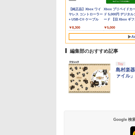
830
980
￥3,960
￥8,950
￥3,520
￥7,230
￥680
￥3,080
￥7,830
￥1,079
￥683
￥3,850
オリジナル特典ア
) ワイヤレスコン
PSV032WH]
テーション 対戦 APEX
NXS-P-AXN7B
（早期予約特典なし
テンドープリペイ
イステーション ス
eSir G7 HE 有線
ニンテンドープリペイ
【Amazon.co.jp限
HyperX Clutch
スプラトゥーン レイダ
PlayStation 5 デジタ
【純正品】Xbox ワイ
スプラトゥーン レイ
Beast of
Xbox プリペイドカ
ルキーホルダー付
ーラー ミッドナイ
cod フォトナ FPSフリ
[ 井上雄彦 ]
号 2000円|オンラ
チケット 15,000円
ムコントローラー
ド番号 3000円|オンラ
定】 Logicool G ハン
Gladiate Xbox公式ラ
ース|オンラインコード
ル・エディション 日本
ヤレス コントローラー
ース -Switch2
Reincarnation -PS5
ド 5,000円 デジタル
ラック SIE(CFI-
ーク カバー 可動域アッ
コード版
ンラインコード版
X Series X|S
インコード版
コン G923 グランツー
イセンス ゲーミング
版
語専用 Console
+ USB-C® ケーブル
【特典】プロダクト
ード 【旧 Xbox ギ
1J01)(20210610)
プ ゲーム パープル オ
￥6,455
X One Windows
リスモ7 Forza
コントローラー 有線
Language: Japanese
ード 封入
カード】 [オンライ
レンジ シューティング
000
,000
在庫切れです。
￥3,000
￥38,800
￥4,980
￥5,832
￥55,000
￥8,300
￥7,286
￥5,000
/11用 PCコントロー
Horizon 6 G923d
日本正規代理店品
only (CFI-2200B01)
コード]
ゲーム アクションゲー
ゲームパッド ホー
6L366AA
ム プレステ プレステ5
A
果スティック付き
プレステ4
オゲームコントロ
ー（ブラック）
編集部のおすすめ記事
10
1
2
Toy
島村楽器
ァイル」
版モノノ怪 第三章
ヤマトよ永遠に
【Amazon.co.jp限
劇場版「鬼滅の刃」
[Blu-ray]
REBEL3199 7 [Blu-
定】劇場版モノノ怪 第
限城編 第一章 猗窩
ray]
三章 蛇神
来 通常版 [Blu-ray]
900
(Amazon.co.jp限定オ
Google
￥8,760
￥10,780
￥3,964
リジナル三方背収納ケ
ース付きコレクション)
(オリジナル特典:オリ