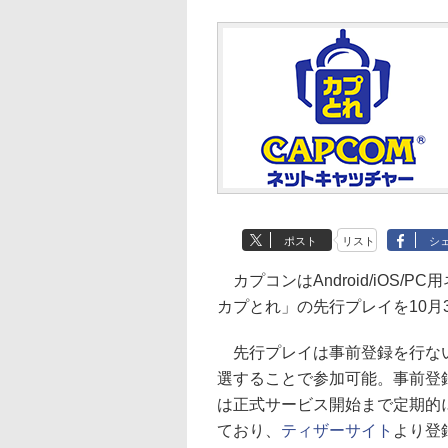
ポスト
リスト
シ
カプコンはAndroid/iOS
カプとれ」の先行プレイを10月
先行プレイは事前登録を行な
選することで参加可能。事前登
は正式サービス開始まで定期的
ており、
ティザーサイト
より登