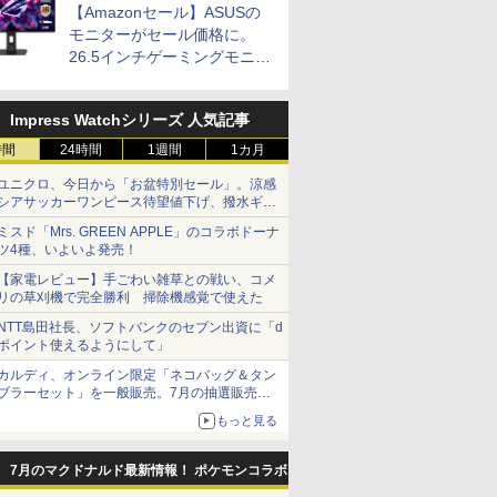
ラストボ
【Amazonセール】ASUSの
ay]
モニターがセール価格に。
26.5インチゲーミングモニタ
ー「ROG Strix OLED
XG27ACDMS」限定モデルも
Impress Watchシリーズ 人気記事
お買い得
時間
24時間
1週間
1カ月
ユニクロ、今日から「お盆特別セール」。涼感
シアサッカーワンピース待望値下げ、撥水ギア
ショーツは1990円に
ミスド「Mrs. GREEN APPLE」のコラボドーナ
ツ4種、いよいよ発売！
【家電レビュー】手ごわい雑草との戦い、コメ
リの草刈機で完全勝利 掃除機感覚で使えた
NTT島田社長、ソフトバンクのセブン出資に「d
ポイント使えるようにして」
カルディ、オンライン限定「ネコバッグ＆タン
ブラーセット」を一般販売。7月の抽選販売の
当選無効分
もっと見る
7月のマクドナルド最新情報！ ポケモンコラボ