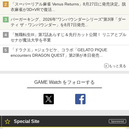
「スーパーリアル麻雀 Venus Returns」8月27日に発売決定。脱
衣麻雀が3D×VRで復活
発売から2週間は20%オフになるセールが実施
バーガーキング、2026年“ワンパウンダーシリーズ”第3弾「ダー
ティ ザ・ワンパウンダー」を8月7日発売
「特製ガーリックマヨソース」を使用した超大型チーズバーガー
「無職転生III」第7話あらすじ＆先行カット公開！ リニアとプル
セナが魔法大学を卒業
「ドラクエ」×ジェラピケ、コラボ「GELATO PIQUE
encounters DRAGON QUEST」第2弾が本日発売
アイスカップに入ったスライムやわたぼう、ベビーサタンなどが
もっと見る
オリジナルアートで登場
GAME Watch をフォローする
Special Site