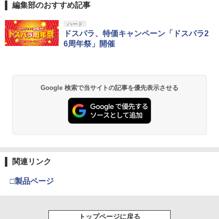
編集部のおすすめ記事
【純正品】Xbox ワイヤレス コントロー
【Amazon.co.jp限定】劇場版モノノ怪
ハード
1
1
ラー + USB-C® ケーブル
第三章 蛇神 (Amazon.co.jp限定オリジ
ドスパラ、特価キャンペーン「ドスパラ2
ナル三方背収納ケース付きコレクション)
6周年祭」開催
(オリジナル特典:オリジナル巾着＋メー
￥8,300
カー特典:【坤と離】二振りの剣、十翼よ
り来たる！スタジオ描き下ろしイラスト
ボード付) [Blu-ray]
Xbox プリペイドカード 5,000円 デジタ
2
Google 検索で当サイトの記事を優先表示させる
￥10,780
ルコード 【旧 Xbox ギフトカード】 [オ
ンラインコード]
￥5,000
劇場版「鬼滅の刃」無限城編 第一章 猗
2
窩座再来 通常版 [Blu-ray]
￥3,964
【純正品】Xbox ワイヤレス コントロー
3
関連リンク
ラー (ロボット ホワイト)
□製品ページ
￥7,681
劇場版「鬼滅の刃」無限城編 第一章 猗
3
窩座再来 通常版 [DVD]
トップページに戻る
【純正品】Xbox 充電式バッテリー + US
4