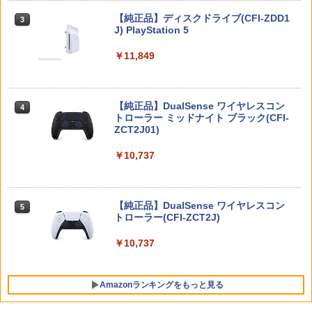
カムイ 第十六巻(初回限定版)【Blu-ra
￥6,720
Nintendo Switch 2(日本語・国内専用)
【純正品】ディスクドライブ(CFI-ZDD1
3
3
y】(キャラファインボード+キャスト複
￥5,970
J) PlayStation 5
製サイン入り複製原画セット+原作者・
￥55,871
野田サトル描き下ろし最終章OP／ED絵
￥11,849
コンテ+他) [ 野田サトル ]
任天堂 【Switch2】ゼルダの伝説 ブレス
(PS5)Beast of Reincarnation(新品)(封
4
4
オブ ザ ワイルド Nintendo Switch 2 Ed
￥8,580
入特典付き)
ition [NXS-P-AAAAH NSW2 ゼルダノデ
ンセツ ブレス オブ ザ ワイルド]
【純正品】DualSense ワイヤレスコン
ニンテンドープリペイド番号 9000円|オ
4
￥8,190
4
トローラー ミッドナイト ブラック(CFI-
ンラインコード版
ZCT2J01)
￥7,710
【楽天ブックス限定配送BOX】【楽天ブ
4
ックス限定先着特典+先着特典】劇場版
￥9,000
￥10,737
「鬼滅の刃」無限城編 第一章 猗窩座再
来(完全生産限定版)【Blu-ray】(かるた
【初回特典】グランド・セフト・オート
5
+イベント抽選権+描き下ろし色紙) [ 吾峠
ぽこ あ ポケモン
VI [PS5ソフト] (コードインボックス版、
5
呼世晴 ]
配送日：2026年11月12日～、プレイ開
ニンテンドープリペイド番号 5000円|オ
5
始日：2026年11月19日) 【初回購入封入
【純正品】DualSense ワイヤレスコン
￥7,880
ンラインコード版
5
特典】：ヴィンテージ・バイスシティパ
￥11,000
トローラー(CFI-ZCT2J)
ック
￥5,000
￥10,737
￥9,800
BLEACH 千年血戦篇 4 (完全生産限定版)
5
【Blu-ray】 [ 久保帯人 ]
Amazonランキングをもっと見る
￥17,160