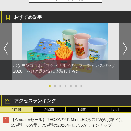
￥3,523
B-C ケーブル
￥2,618
おすすめ記事
劇場版「鬼滅の刃」無限城編 第一章 猗
4
窩座再来 完全生産限定版 [Blu-ray]
【純正品】Xbox ワイヤレス コントロー
5
￥8,698
ラー (カーボンブラック)
￥8,020
ポケモンコラボ「マクドナルドのサマーチャンスバッグ
【Amazon.co.jp限定】劇場版モノノ怪
5
2026」をひと足お先に体験してみた！
第三章 蛇神 (オリジナル特典:オリジナル
巾着＋メーカー特典:【坤と離】二振りの
剣、十翼より来たる！スタジオ描き下ろ
●
●
●
●
●
●
●
しイラストボード付) [DVD]
￥8,800
アクセスランキング
1時間
24時間
1週間
1カ月
【Amazonセール】REGZAの4K Mini LED液晶TVがお買い得。
55V型、65V型、75V型の2026年モデルがラインナップ