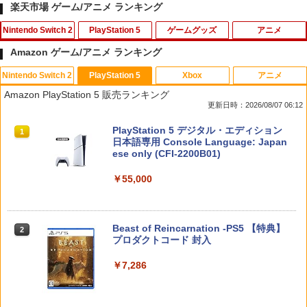
楽天市場 ゲーム/アニメ ランキング
Nintendo Switch 2
PlayStation 5
ゲームグッズ
アニメ
Amazon ゲーム/アニメ ランキング
Nintendo Switch 2
PlayStation 5
Xbox
アニメ
スプラトゥーン レイダース
[メール便OK]【新品】【PS5】MotoGP
【中古】 ソニーミュージックマーケティ
1
1
1
Amazon PlayStation 5 販売ランキング
24［PS5版］[在庫品]
ング ひだまりスケッチ× 1 完全生産限定
更新日時：2026/08/07 06:12
版 / アニプレックス [Blu-ray]【メール便
￥6,507
送料無料】【最短翌日配達対応】
￥920
スプラトゥーン レイダース|オンライン
PlayStation 5 デジタル・エディション
1
1
コード版
日本語専用 Console Language: Japan
￥296
ese only (CFI-2200B01)
￥5,832
￥55,000
【当店独自で＋P10倍★要エントリー】
【中古】Stellar Bladeソフト:プレイス
2
2
【中古】[Switch2] ぽこ あ ポケモン(20
テーション5ソフト／アクション・ゲー
劇場版「鬼滅の刃」無限城編 第一章 猗
2
260305)
ム
窩座再来(通常版)【Blu-ray】 [ 吾峠呼世
晴 ]
スプラトゥーン レイダース -Switch2
Beast of Reincarnation -PS5 【特典】
2
￥6,580
￥4,690
2
プロダクトコード 封入
￥3,960
￥6,455
￥7,286
任天堂 スプラトゥーン レイダース【Swi
【あみあみ限定特典】【特典】PS5 機動
3
3
tch 2】 BEEPAADLA [BEEPAADLA]
警察パトレイバー the Case Files[グッ
【楽天ブックス限定連動購入特典+楽天
3
ドスマイルカンパニー]《08月予約》
ブックス限定先着特典+他】ゴールデン