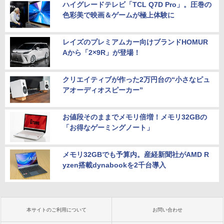
ハイグレードテレビ「TCL Q7D Pro」。圧巻の
色彩美で映画＆ゲームが極上体験に
レイズのプレミアムカー向けブランドHOMUR
Aから「2×9R」が登場！
クリエイティブが作った2万円台の“小さなピュ
アオーディオスピーカー”
お値段そのままでメモリ倍増！メモリ32GBの
「お得なゲーミングノート」
メモリ32GBでも予算内。産経新聞社がAMD R
yzen搭載dynabookを2千台導入
本サイトのご利用について
お問い合わせ