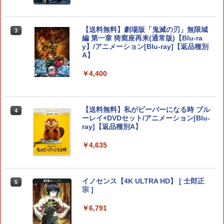
￥4,961
ドラゴンクエストXI 過ぎ去りし時を求
【中古】鬼滅の刃 ヒノカミ血風譚 - PS4
【送料無料】劇場版「鬼滅の刃」無限城
3
3
3
めて S Switch2版
編 第一章 猗窩座再来(通常版)【Blu-ra
y】/アニメーション[Blu-ray]【返品種別
￥769
A】
￥4,930
【8/11まで！抽選で最大全額ポイントバ
3
ック】 【日本語説明書付き】 Brook Wi
￥4,400
ngman NS ウィングマン NS Lite コンバ
ーター コントローラー 変換アダプター
ホリ Switch2 星のカービィ ぬいポーチ f
4
PS5 XBOX Elite コントローラー用 Swit
NewスーパーマリオブラザーズWii ノコ
or Nintendo Switch 2 カービィ
4
ch PC X-input 対応 正規輸入品
ノコエアホッケー
【送料無料】私がビーバーになる時 ブル
4
ーレイ+DVDセット/アニメーション[Blu-
￥4,980
￥4,980
￥1,254
ray]【返品種別A】
￥4,635
スクウェア・エニックス 【Switch2】FI
5
【店内全品P10倍 8/4〜要エントリー】
4
ペルソナ5 ザ・ロイヤル 主人公×ぶく
NAL FANTASY VII REBIRTH [POT-P-A
5
【中古】[PS5] 仁王3 通常版 コーエーテ
ぶ ぬいぐるみマスコット 07.魅力 ラ
BMTA NSW2 ファイナルファンタジ-7 リ
クモゲームス(20260206)
ンク1
バ-ス]
イノセンス【4K ULTRA HD】 [ 士郎正
5
宗 ]
￥5,050
￥2,200
￥5,920
￥6,791