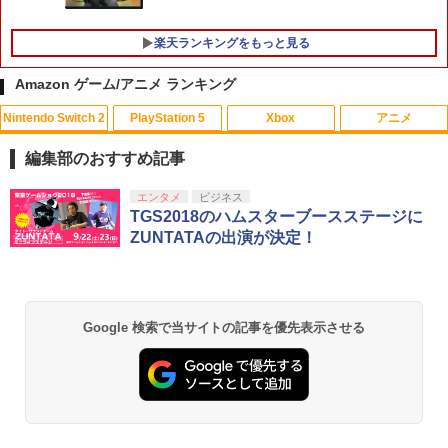
【店内全品P10倍 8/4〜要エントリー】
5
【中古】[PS5] 亰都ザナドゥ -桜花幻舞-
楽天ランキングをもっと見る
(おうかげんぶ) 通常版 日本ファルコム(2
0260716)
Amazon ゲーム/アニメ ランキング
￥5,680
Nintendo Switch 2
PlayStation 5
Xbox
アニメ
編集部のおすすめ記事
スプラトゥーン レイダース|オンライン
PlayStation 5 デジタル・エディション
Xbox プリペイドカード 10,000円 デジ
劇場版「鬼滅の刃」無限城編 第一章 猗
エンタメ
ビジネス
1
1
1
1
コード版
日本語専用 Console Language: Japan
タルコード 【旧 Xbox ギフトカード】
窩座再来 通常版 [Blu-ray]
TGS2018のハムスターブースステージに
ese only (CFI-2200B01)
[オンラインコード]
ZUNTATAの出演が決定！
￥5,832
￥3,964
￥55,000
￥10,000
Google 検索で当サイトの記事を優先表示させる
スプラトゥーン レイダース -Switch2
劇場版「鬼滅の刃」無限城編 第一章 猗
Beast of Reincarnation -PS5 【特典】
Xbox プリペイドカード 1,000円 デジタ
2
2
2
2
窩座再来 通常版 [DVD]
プロダクトコード 封入
ルコード 【旧 Xbox ギフトカード】 [オ
ンラインコード]
￥6,455
￥3,523
￥7,286
￥1,000