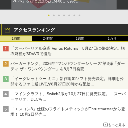
2026」をひと足お先に体験してみた！
●
●
●
●
●
●
●
アクセスランキング
1時間
24時間
1週間
1カ月
「スーパーリアル麻雀 Venus Returns」8月27日に発売決定。脱
衣麻雀が3D×VRで復活
発売から2週間は20%オフになるセールが実施
バーガーキング、2026年“ワンパウンダーシリーズ”第3弾「ダー
ティ ザ・ワンパウンダー」を8月7日発売
「特製ガーリックマヨソース」を使用した超大型チーズバーガー
「イーグレットツー ミニ」新作追加ソフト発売決定。詳細を公
開するファミ通LIVEが8月27日20時から配信
シリーズ累計100タイトルへ
「マインクラフト」Switch2版が10月27日に発売決定。「スーパ
ーマリオ」DLCも
Switch版からのアップグレードも可能に
「エスコン8」仕様のフライトスティックがThrustmasterから登
場！ 10月2日発売
ジョイスティックに振動機能を搭載。予約受付も開始
もっと見る