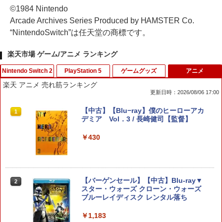
©1984 Nintendo
Arcade Archives Series Produced by HAMSTER Co.
“NintendoSwitch”は任天堂の商標です。
楽天市場 ゲーム/アニメ ランキング
Nintendo Switch 2
PlayStation 5
ゲームグッズ
アニメ
楽天 アニメ 売れ筋ランキング
更新日時：2026/08/06 17:00
eFootball(TM) Kick-Off! 【Switch2】
PS5 スティックカバー コントローラー
【中古】アサシン クリード4 ブラック フ
【中古】【Blu−ray】僕のヒーローアカ
1
1
1
1
RL205-J1
交換用 スティックキャップ PS4 コント
ラッグ - PS3
デミア Vol．3 / 長崎健司【監督】
ローラー / PS5 コントローラー / PS5 コ
ントローラー Edge ハンドル 交換用 周
￥3,600
￥300
￥430
辺機器 ホコリ防止 全面保護 快適なグリ
ップ 取付簡単 DualSense DualShock4
対応 ブラック 2個入
￥630
アンサー Switch2/PC用 miniコントロ
【中古】PS2 ソウルキャリバーII
【バーゲンセール】【中古】Blu-ray▼
2
2
2
ーラー ブラック [ANS-SW200BK]
スター・ウォーズ クローン・ウォーズ
ブルーレイディスク レンタル落ち
￥440
￥4,370
【中古】 ELDEN RING／PS5
￥1,183
2