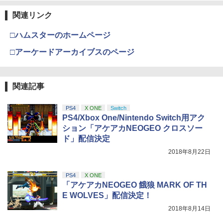
関連リンク
Nintendo Switch 2(日本語・国内専用)
劇場版「鬼滅の刃」無限城編 第一章 猗
【純正品】ディスクドライブ(CFI-ZDD1
3
3
【純正品】Xbox ワイヤレス コントロー
3
3
窩座再来 完全生産限定版 [Blu-ray]
J) PlayStation 5
ラー + USB-C® ケーブル
￥55,603
□ハムスターのホームページ
￥8,698
￥11,849
￥8,300
□アーケードアーカイブスのページ
【純正品】DualSense ワイヤレスコン
Xbox プリペイドカード 5,000円 デジタ
ニンテンドープリペイド番号 9000円|オ
4
4
4
『映画 ラブライブ！蓮ノ空女学院スクー
関連記事
4
トローラー ミッドナイト ブラック(CFI-
ルコード 【旧 Xbox ギフトカード】 [オ
ンラインコード版
ルアイドルクラブ Bloom Garden Part
ZCT2J01)
ンラインコード]
y』Blu-ray（特装限定版）
￥9,000
PS4
X ONE
Switch
￥10,737
￥5,000
PS4/Xbox One/Nintendo Switch用アク
￥8,589
ション「アケアカNEOGEO クロスソー
ド」配信決定
ニンテンドープリペイド番号 5000円|オ
5
【純正品】DualSense ワイヤレスコン
【純正品】Xbox ワイヤレス コントロー
2018年8月22日
ンラインコード版
5
5
劇場版「鬼滅の刃」無限城編 第一章 猗
5
トローラー(CFI-ZCT2J)
ラー (ロボット ホワイト)
窩座再来 完全生産限定版 [DVD]
￥5,000
PS4
X ONE
￥10,737
￥7,681
￥7,828
「アケアカNEOGEO 餓狼 MARK OF TH
E WOLVES」配信決定！
2018年8月14日