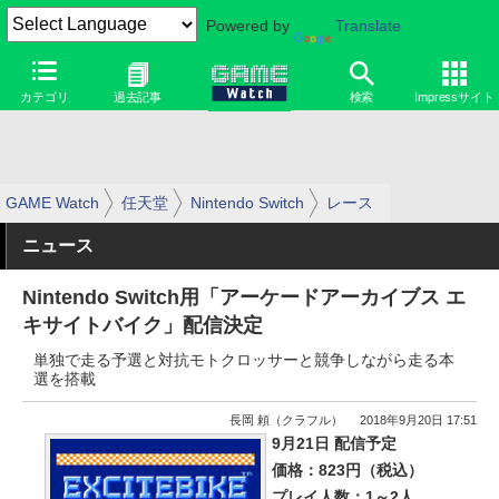
Powered by
Translate
カテゴリ
過去記事
検索
Impressサイト
GAME Watch
任天堂
Nintendo Switch
レース
ニュース
Nintendo Switch用「アーケードアーカイブス エ
キサイトバイク」配信決定
単独で走る予選と対抗モトクロッサーと競争しながら走る本
選を搭載
長岡 頼（クラフル）
2018年9月20日 17:51
9月21日 配信予定
価格：823円（税込）
プレイ人数：1～2人