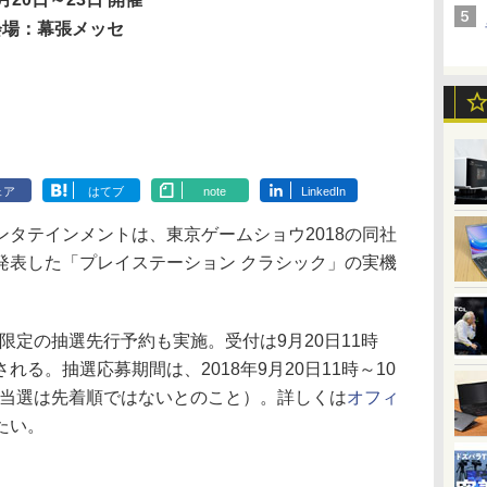
会場：幕張メッセ
ェア
はてブ
note
LinkedIn
タテインメントは、東京ゲームショウ2018の同社
発表した「プレイステーション クラシック」の実機
s加入者限定の抽選先行予約も実施。受付は9月20日11時
る。抽選応募期間は、2018年9月20日11時～10
（※当選は先着順ではないとのこと）。詳しくは
オフィ
たい。