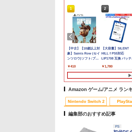
10
10
1
1
2
2
品】Switch2 スプ
典】鬼武者 Way
【楽天ブックス限定特
テイクツー・インタラ
Switch2 冷却ファン
【中古】【18歳以上対
任天堂純正品
【大容量】SILENT
ゥーン レイダース
the Sword(【初回
典】スプラトゥーン レ
クティブ・ジャパン
Nintendo switch 2 ド
象】Saints Row (セイ
Nintendo Switch 
HILL f PS5対応
ール便】
封入特典】プロダ
イダース(メッシュトー
【PS5】グランド・セ
ック 対応 スイッチ2
ンツロウ)ソフト:プレ
チペン Switch
LIP1708 互換 バッ
コード)
トバッグ（アクリルチ
フト・オートVI 【コ
NS2 ドック 放熱ベース
イステーション5ソフト
Switch2 スイッチ 
ー【PSE基準検品】
980
641
￥7,480
￥8,320
￥2,999
￥410
￥3,450
￥1,780
ャーム付き）)
ードインボックス版、
冷却スタンド クーリン
／アクション・ゲーム
ッチ2 タッチペン 純
イヤレスコントロー
配送日：2026年11月12
グファン 圧送式 デュア
スタイラスペン
ー SONY対応 ロワ
日、プレイ開始日：
ルターボファン 自動
Nintendo ニンテン
パン アストロボット
2026年11月19日】
ON/OFF 3段階速度 静
ースイッチ ニンテン
Destiny 2
[ELJM-31040 PS5 グラ
音設計 TVモード 熱対
ースイッチ2 静電式 
Amazon ゲーム/アニメ ラン
ンド セフト オ-ト 6]
策 オーバーヒート防止
ッチ操作 ゲームアク
9
10
1
1
2
2
ゲーム機 周辺機器 ナノ
サリー 正規品
Nintendo Switch 2
PlaySta
テープ付属 switch2 本
4902370543421
体
編集部のおすすめ記事
10
10
10
10
1
1
1
1
2
2
2
2
PS