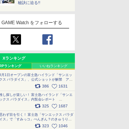
秘訣に迫る!!
GAME Watch をフォローする
Xランキング
RPランキング
いいねランキング
8月1日オープンの富士急ハイランド「サンエッ
クス パラダイス」、公式ショットが解禁 アト
ラクション、メニュー、グッズ写真を一覧で紹
386
1631
介 pic.x.com/bDYkq8oRFu
推し探しが楽しい！ 富士急ハイランド「サンエ
ックス パラダイス」内覧会レポート
pic.x.com/p718c0QB0k
325
1687
思わず目を引く！ 富士急「サンエックス パラダ
イス」で「すみっコ」ぺんぎん？のきゅうりド
ッグを食べてみた イラストそのままのメニュ
323
1046
ー化に挑戦。これが意外にもおいしい