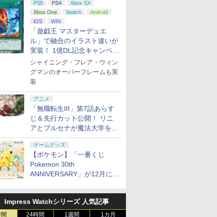
PS5
PS4
Xbox SX
Xbox One
Switch
Android
7
7
8
8
9
9
10
10
iOS
WIN
「遊戯王 マスターデュエ
ル」で融合のイラスト違いが
実装！ 1億DL記念キャンペー
ン開催
シャイニング・フレア・ウィン
グマンのオーバーフレームも実
倍 8/4〜
o the
あつまれ どうぶつの
日本ファルコム
カービィノエアライダ
【特典】Beast of
【新品】Switch2 スプ
【特典】鬼武者 Way
【楽天ブッ
テイクツー
装
】【新
レイク・
森 Nintendo Switch 2
【PS5】「空の軌跡
ー [Nintendo Switch
Reincarnation(【永久
ラトゥーン レイダース
of the Sword(【初回
典】スプラ
クティブ・
寄せ】
・プリズ
Edition
the 1st 」 通常版
2][ラッピング不可] R-
封入特典】プロダクト
【メール便】
購入封入特典】プロダ
イダース(
【PS5】
アニメ
h2] まる
D
[ELJM-30729 PS5 ソラ
LOGI
コード)
クトコード)
トバッグ（
フト・オー
「無職転生III」第7話あらす
￥6,198
￥7,480
￥6,440
￥7,632
￥6,980
￥7,641
￥7,480
￥8,320
for
定版(【早
ノキセキ ザ ファースト
ャーム付き
ードインボ
じ＆先行カット公開！ リニ
ich 2(ニ
典】1）マ
ツウジョウ]
配送日：20
アとプルセナが魔法大学を卒
ッチ2)
バークロ
日、プレイ
業
天堂ライセ
ナル
2026年11
ゲームグッズ
(NSX-
キン」)
[ELJM-31
6)
【ポケモン】「一番くじ
ンド セフト 
7
7
8
8
9
9
10
Pokemon 30th
ANNIVERSARY」が12月に再
販決定！ ピカチュウたちの
ぬいぐるみが当たる
Impress Watchシリーズ 人気記事
7
7
7
7
8
8
8
8
9
9
9
9
10
10
10
10
時間
24時間
1週間
1カ月