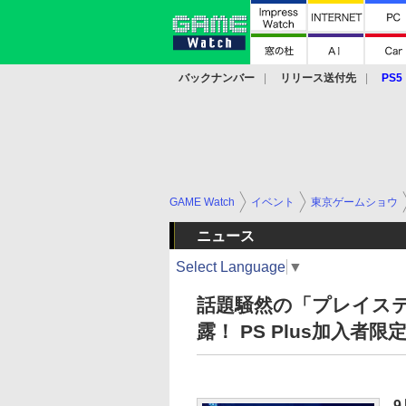
バックナンバー
リリース送付先
PS5
モバイル
eスポーツ
クラウド
PS
GAME Watch
イベント
東京ゲームショウ
ニュース
Select Language
▼
話題騒然の「プレイステ
露！ PS Plus加入者
9