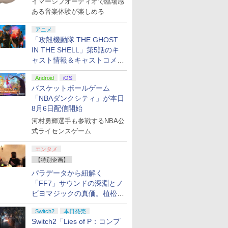
イマーシブオーディオで臨場感
登場
ある音楽体験が楽しめる
アニメ
「攻殻機動隊 THE GHOST
IN THE SHELL」第5話のキ
ャスト情報＆キャストコメン
ト、エンドカードを公開！
Android
iOS
バスケットボールゲーム
「NBAダンクシティ」が本日
8月6日配信開始
河村勇輝選手も参戦するNBA公
式ライセンスゲーム
エンタメ
【特別企画】
パラデータから紐解く
「FF7」サウンドの深淵とノ
ビヨマジックの真価。植松伸
夫氏による「ff vol.7」一挙レ
Switch2
本日発売
ポート
Switch2「Lies of P：コンプ