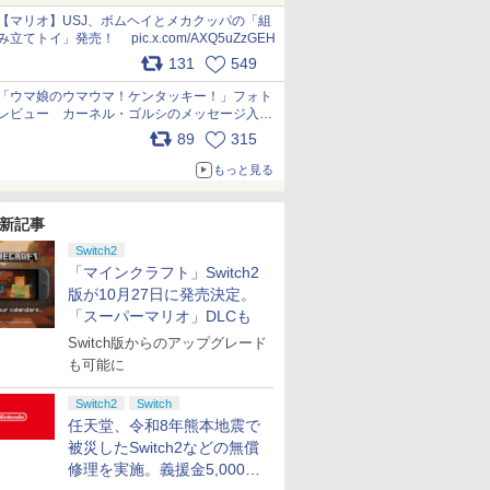
pic.x.com/Kgl04hZaeg
【マリオ】USJ、ボムヘイとメカクッパの「組
み立てトイ」発売！ pic.x.com/AXQ5uZzGEH
131
549
「ウマ娘のウマウマ！ケンタッキー！」フォト
レビュー カーネル・ゴルシのメッセージ入り
パッケージや描き下ろしトレカなどが登場
89
315
pic.x.com/PjnkR9vkXl
もっと見る
新記事
Switch2
「マインクラフト」Switch2
版が10月27日に発売決定。
「スーパーマリオ」DLCも
Switch版からのアップグレード
も可能に
Switch2
Switch
任天堂、令和8年熊本地震で
被災したSwitch2などの無償
修理を実施。義援金5,000万