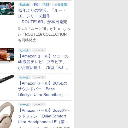
円の寄付も発表
Switch
PC
PS5
本日発売
41年ぶりの復活。「ルート
16」シリーズ新作
「ROUTE16R」が本日発売
3つの「ルート16」が1つになっ
た「ROUTE16 COLLECTION」
も同時発売
セール
ハード
【Amazonセール】ソニーの
4K液晶テレビ「ブラビア」
がお買い得！ 75型「KJ-
75X75WL」などラインナッ
セール
ハード
プ
【Amazonセール】BOSEの
サウンドバー「Bose
Lifestyle Ultra Soundbar」
や、サブウーファー「Bose
セール
ハード
Lifestyle Ultra Subwoofer」
【Amazonセール】Boseのヘ
などお買い得！
ッドフォン「QuietComfort
Ultra Headphones LE（第2
世代）」などお買い得価格で