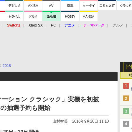
Switch2
Xbox SX
PC
アニメ
テーマパーク
グルメ
 Vita
3DS
アーケード
VR
2018
1
ーション クラシック」実機を初披
限定の抽選予約も開始
山村智美
2018年9月20日 11:10
月20日～23日 開催