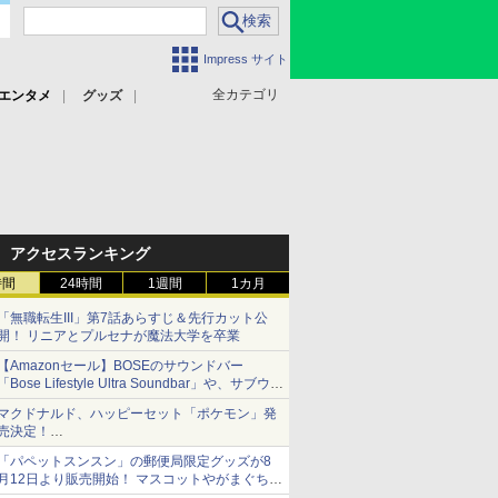
Impress サイト
全カテゴリ
エンタメ
グッズ
アクセスランキング
時間
24時間
1週間
1カ月
「無職転生III」第7話あらすじ＆先行カット公
開！ リニアとプルセナが魔法大学を卒業
【Amazonセール】BOSEのサウンドバー
「Bose Lifestyle Ultra Soundbar」や、サブウー
ファー「Bose Lifestyle Ultra Subwoofer」など
マクドナルド、ハッピーセット「ポケモン」発
お買い得！
売決定！
ポケモン30周年記念で30匹が大集合
「パペットスンスン」の郵便局限定グッズが8
月12日より販売開始！ マスコットやがまぐち、
レターセットなどが登場