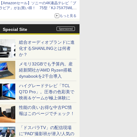
【Amazonセール】ソニーの4K液晶テレビ「ブ
ラビア」がお買い得！ 75型「KJ-75X75WL」
などラインナップ
もっと見る
Special Site
総合オーディオブランドに進
化するSHANLINGとは何者
か？
メモリ32GBでも予算内。産
経新聞社がAMD Ryzen搭載
dynabookを2千台導入
ハイグレードテレビ「TCL
Q7D Pro」。圧巻の色彩美で
映画＆ゲームが極上体験に
性能の良いお得な中古PC情
報はこのページでチェック！
「ドスパラTV」の配信現場
に“PAD”撮影班が潜入!人気の