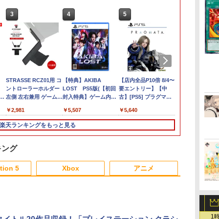
3
3
4
4
5
5
6
6
テーブルモード専用 ポ
STRASSE RCZ01用 コ
【特典】アナザーエデ
【特典】AKIBA
アークシステムワーク
【店内全品P10倍 8/4〜
【店内全品P10
【特典】Back t
タッ
ータブルUSBハブスタ
ントローラーホルダー
ン ビギンズ Nintendo
LOST PS5版(【初回
ス 【Switch2】デイ
要エントリー】【中
要エントリー
Dawn ～ブ
テリ
ンド 2ポート for
左側 左右兼用 ゲームパ
Switch 2 Edition(【早
封入特典】ゲーム内デ
ヴ・ザ・ダイバー
古】[PS5] プラグマタ
品】【お取り
ザ・アニマル
スイ
ワ
Nintendo Switch 2
ッド PS4 PS5 コントロ
期購入封入特典】シリ
ジタルアイテム（特典
COMPLETE EDITION
(PRAGMATA) 通常版
[ACC][Switc
ン～ LIMITE
￥3,980
￥2,981
￥4,931
￥5,507
￥5,740
￥5,640
￥6,150
￥6,713
正
ラ
ーラースタンド ゲーム
アルコード)
スチル画像）)
[NXS-P-A8XTC NSW2
カプコン(20260417)
ごと収納バッグ 
EDITION 限
ジャ
パッド 収納[コックピ
デイブ ザ ダイバ- コン
Nintendo Sw
期購入封入特
楽天ランキングをもっと見る
ド
ット レースゲーム]
プリ-ト エディション]
ンテンドースイ
イクロファイ
ド
メタモン 任
ス2）オリジ
タ
ンス商品 HORI
DLC「監房ス
キング
セ
164)(2026071
3
3
4
4
5
5
6
6
tion 5
Xbox
アニメ
3
3
3
3
4
4
4
4
5
5
5
5
6
6
6
6
1