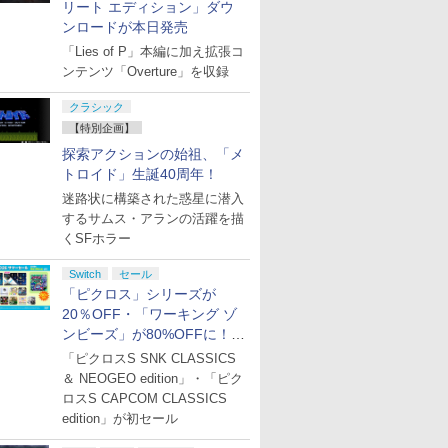
リート エディション」ダウ
ンロードが本日発売
「Lies of P」本編に加え拡張コ
ンテンツ「Overture」を収録
クラシック
【特別企画】
探索アクションの始祖、「メ
トロイド」生誕40周年！
迷路状に構築された惑星に潜入
するサムス・アランの活躍を描
くSFホラー
Switch
セール
「ピクロス」シリーズが
20％OFF・「ワーキング ゾ
ンビーズ」が80%OFFに！
「ジュピターサマーセール
「ピクロスS SNK CLASSICS
2026」開催
＆ NEOGEO edition」・「ピク
ロスS CAPCOM CLASSICS
edition」が初セール