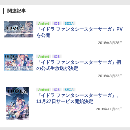
ルアイドルクラブ Bloom Garden Part
【純正品】Xbox 充電式バッテリー + US
4
￥3,523
y』(特装限定版)【Blu-ray】 [ 矢立肇 ]
【純正品】DualSense ワイヤレスコン
B-C ケーブル
ニンテンドープリペイド番号 9000円|オ
4
4
関連記事
トローラー ミッドナイト ブラック(CFI-
ンラインコード版
ZCT2J01)
￥8,580
￥2,618
￥9,000
Android
iOS
SEGA
￥10,737
「イドラ ファンタシースターサーガ」PV
劇場版「鬼滅の刃」無限城編 第一章 猗
4
を公開
窩座再来 完全生産限定版 [Blu-ray]
【楽天ブックス限定連動購入特典+楽天
5
2018年8月28日
ブックス限定先着特典+他】ゴールデン
【純正品】Xbox ワイヤレス コントロー
ニンテンドープリペイド番号 5000円|オ
5
5
￥8,698
カムイ 第十五巻(初回限定版)【Blu-ra
【純正品】DualSense ワイヤレスコン
ラー (カーボンブラック)
ンラインコード版
5
y】(キャラファインボード+キャスト複
トローラー(CFI-ZCT2J)
Android
iOS
製サイン入り複製原画セット+原作者・
￥8,020
￥5,000
「イドラ ファンタシースターサーガ」初
野田サトル描き下ろし最終章OP／ED絵
￥10,737
コンテ+他) [ 野田サトル ]
の公式生放送が決定
【Amazon.co.jp限定】劇場版モノノ怪
5
2018年8月22日
第三章 蛇神 (オリジナル特典:オリジナル
￥10,780
巾着＋メーカー特典:【坤と離】二振りの
剣、十翼より来たる！スタジオ描き下ろ
Android
iOS
SEGA
しイラストボード付) [Blu-ray]
「イドラ ファンタシースターサーガ」、
11月27日サービス開始決定
￥9,900
2018年11月22日