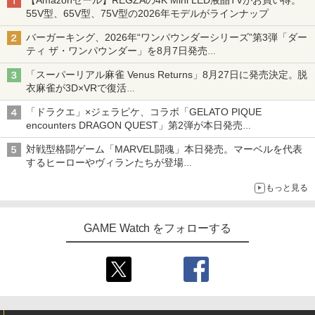
55V型、65V型、75V型の2026年モデルがラインナップ
バーガーキング、2026年“ワンパウンダーシリーズ”第3弾「ダー
ティ ザ・ワンパウンダー」を8月7日発売
「特製ガーリックマヨソース」を使用した超大型チーズバーガー
「スーパーリアル麻雀 Venus Returns」8月27日に発売決定。脱
衣麻雀が3D×VRで復活
発売から2週間は20%オフになるセールが実施
「ドラクエ」×ジェラピケ、コラボ「GELATO PIQUE
encounters DRAGON QUEST」第2弾が本日発売
アイスカップに入ったスライムやわたぼう、ベビーサタンなどが
対戦型格闘ゲーム「MARVEL闘魂」本日発売。マーベルを代表
オリジナルアートで登場
するヒーローやヴィランたちが登場
「GUILTY GEAR」などの格ゲーを手掛けるアークシステムワー
もっと見る
クスが開発
GAME Watch をフォローする