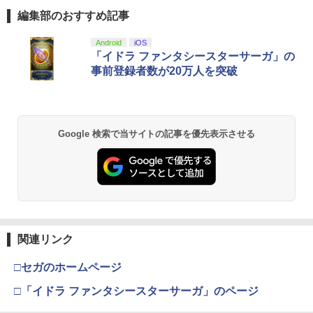
ト付 / 片渕須直 / バンダイビジュアル [Bl
編集部のおすすめ記事
u-ray]【メール便送料無料】【最短翌日
配達対応】
スプラトゥーン レイダース|オンライン
PlayStation 5 デジタル・エディション
【純正品】Xbox ワイヤレス コントロー
【Amazon.co.jp限定】劇場版モノノ怪
Android
iOS
1
1
1
1
コード版
日本語専用 Console Language: Japan
ラー + USB-C® ケーブル
第三章 蛇神 (Amazon.co.jp限定オリジ
「イドラ ファンタシースターサーガ」の
￥1,243
ese only (CFI-2200B01)
ナル三方背収納ケース付きコレクション)
事前登録者数が20万人を突破
(オリジナル特典:オリジナル巾着＋メー
￥5,832
￥8,300
カー特典:【坤と離】二振りの剣、十翼よ
￥55,000
り来たる！スタジオ描き下ろしイラスト
【BLU-R】超かぐや姫！ Blu-ray通常版
2
ボード付) [Blu-ray]
Xbox プリペイドカード 5,000円 デジタ
2
Google 検索で当サイトの記事を優先表示させる
￥5,780
￥10,780
スプラトゥーン レイダース -Switch2
Beast of Reincarnation -PS5 【特典】
ルコード 【旧 Xbox ギフトカード】 [オ
2
2
プロダクトコード 封入
ンラインコード]
￥6,455
￥7,286
￥5,000
劇場版「鬼滅の刃」無限城編 第一章 猗
2
窩座再来 通常版 [Blu-ray]
「多聞くん今どっち!?」3【Blu-ray】 [
3
師走ゆき ]
￥3,964
【純正品】Xbox ワイヤレス コントロー
3
関連リンク
Nintendo Switch 2(日本語・国内専用)
【純正品】ディスクドライブ(CFI-ZDD1
3
ラー (ロボット ホワイト)
3
￥8,044
J) PlayStation 5
￥55,603
□セガのホームページ
￥7,681
￥11,849
劇場版「鬼滅の刃」無限城編 第一章 猗
□「イドラ ファンタシースターサーガ」のページ
3
窩座再来 通常版 [DVD]
『映画 ラブライブ！蓮ノ空女学院スクー
4