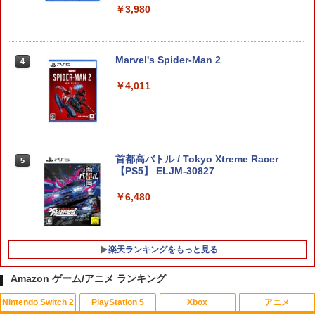
フィルム OVER`s オーバーズ TP01
￥3,980
￥1,380
Marvel's Spider-Man 2
4
任天堂 【Switch2】スプラトゥーン レイ
￥4,011
4
ダース [BEE-P-AADLA NSW2 スプラト
ゥ-ン レイダ-ス]
￥6,740
首都高バトル / Tokyo Xtreme Racer
5
【PS5】 ELJM-30827
【メール便発送】【新品】任天堂 Ninte
5
￥6,480
ndo Switch 2 ゲームソフト スプラトゥ
ーン レイダース
￥6,750
楽天ランキングをもっと見る
Amazon ゲーム/アニメ ランキング
Nintendo Switch 2
PlayStation 5
Xbox
アニメ
【中古】 この世界の片隅に ブックレッ
1