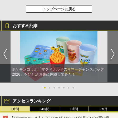
トップページに戻る
おすすめ記事
ポケモンコラボ「マクドナルドのサマーチャンスバッグ
2026」をひと足お先に体験してみた！
●
●
●
●
●
●
●
アクセスランキング
1時間
24時間
1週間
1カ月
【Amazonセール】REGZAの4K Mini LED液晶TVがお買い得。