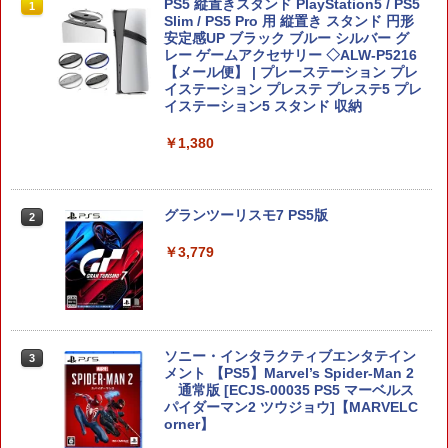
PlayVital 新型Switch2対応 親指グリッ
PS5 縦置きスタンド PlayStation5 / PS5
1
1
プキャップ 4個セット ジョイコン対応シ
Slim / PS5 Pro 用 縦置き スタンド 円形
リコン素材 快適フィット スイッチ2対応
安定感UP ブラック ブルー シルバー グ
滑り止めスティックカバー
レー ゲームアクセサリー ◇ALW-P5216
【メール便】 | プレーステーション プレ
イステーション プレステ プレステ5 プレ
￥990
イステーション5 スタンド 収納
￥1,380
Switch2 保護フィルム スイッチ2 保護フ
2
ィルム switch2 フィルム Switch2 ガラ
スフィルム スイッチ2 フィルム ガイド
貼り付け キット カバー Switch 2 本体
グランツーリスモ7 PS5版
2
アクセサリー Nintendo Switch2 ケース
可 透明 ブルーライト カット 99％ FIRM
￥3,779
E
￥1,000
ソニー・インタラクティブエンタテイン
3
メント 【PS5】Marvel’s Spider-Man 2
【10%OFFクーポン配布中】【365日完
3
通常版 [ECJS-00035 PS5 マーベルス
全保証】 Nintendo Switch2 保護フィル
パイダーマン2 ツウジョウ]【MARVELC
ム 任天堂 Switch2 フィルム スイッチ2
orner】
保護フィルム 7.9インチ ガラスフィルム
フィルム 10H ガラスザムライ 液晶保護