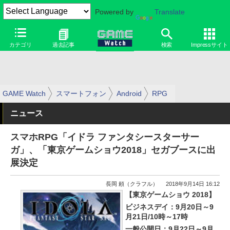
Powered by
Translate
カテゴリ
過去記事
検索
Impressサイト
GAME Watch
スマートフォン
Android
RPG
ニュース
スマホRPG「イドラ ファンタシースターサー
ガ」、「東京ゲームショウ2018」セガブースに出
展決定
長岡 頼（クラフル）
2018年9月14日 16:12
【東京ゲームショウ 2018】
ビジネスデイ：9月20日～9
月21日/10時～17時
一般公開日：9月22日～9月