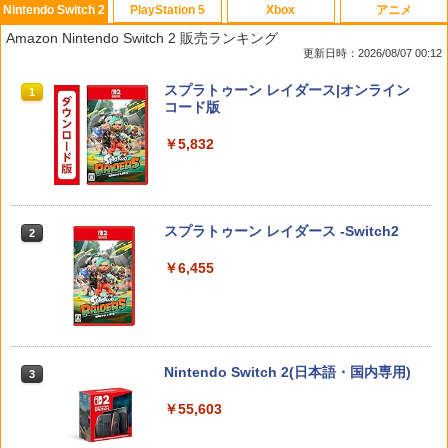
Nintendo Switch 2
PlayStation 5
Xbox
アニメ
PlayVital 新型Switch2対応 親指グリッ
PS5 縦置きスタンド PlayStation5 / PS5
【中古】 この世界の片隅に ブックレッ
1
1
1
Amazon Nintendo Switch 2 販売ランキング
プキャップ 4個セット ジョイコン対応シ
Slim / PS5 Pro 用 縦置き スタンド 円形
ト付 / 片渕須直 / バンダイビジュアル [Bl
更新日時：2026/08/07 00:12
リコン素材 快適フィット スイッチ2対応
安定感UP ブラック ブルー シルバー グ
u-ray]【メール便送料無料】【最短翌日
滑り止めスティックカバー
レー ゲームアクセサリー ◇ALW-P5216
配達対応】
スプラトゥーン レイダース|オンライン
【メール便】 | プレーステーション プレ
1
コード版
イステーション プレステ プレステ5 プレ
￥990
￥1,243
イステーション5 スタンド 収納
￥5,832
￥1,380
Switch2 保護フィルム スイッチ2 保護フ
【BLU-R】超かぐや姫！ Blu-ray通常版
2
2
ィルム switch2 フィルム Switch2 ガラ
スフィルム スイッチ2 フィルム ガイド
￥5,780
スプラトゥーン レイダース -Switch2
2
貼り付け キット カバー Switch 2 本体
グランツーリスモ7 PS5版
2
アクセサリー Nintendo Switch2 ケース
￥6,455
可 透明 ブルーライト カット 99％ FIRM
￥3,779
E
￥1,000
「多聞くん今どっち!?」3【Blu-ray】 [
3
師走ゆき ]
Nintendo Switch 2(日本語・国内専用)
3
ソニー・インタラクティブエンタテイン
￥8,044
3
メント 【PS5】Marvel’s Spider-Man 2
【10%OFFクーポン配布中】【365日完
3
￥55,603
通常版 [ECJS-00035 PS5 マーベルス
全保証】 Nintendo Switch2 保護フィル
パイダーマン2 ツウジョウ]【MARVELC
ム 任天堂 Switch2 フィルム スイッチ2
orner】
保護フィルム 7.9インチ ガラスフィルム