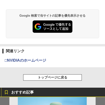
カー特典:【坤と離】二振りの剣、十翼よ
￥55,000
り来たる！スタジオ描き下ろしイラスト
ボード付) [Blu-ray]
Xbox プリペイドカード 5,000円 デジタ
2
Google 検索で当サイトの記事を優先表示させる
￥10,780
Beast of Reincarnation -PS5 【特典】
ルコード 【旧 Xbox ギフトカード】 [オ
2
プロダクトコード 封入
ンラインコード]
￥7,286
￥5,000
劇場版「鬼滅の刃」無限城編 第一章 猗
2
窩座再来 通常版 [Blu-ray]
￥3,964
【純正品】Xbox ワイヤレス コントロー
3
関連リンク
【純正品】ディスクドライブ(CFI-ZDD1
ラー (ロボット ホワイト)
3
J) PlayStation 5
□NVIDIAのホームページ
￥7,681
￥11,849
劇場版「鬼滅の刃」無限城編 第一章 猗
3
窩座再来 通常版 [DVD]
トップページに戻る
【純正品】Xbox 充電式バッテリー + US
4
￥3,523
【純正品】DualSense ワイヤレスコン
B-C ケーブル
4
トローラー ミッドナイト ブラック(CFI-
ZCT2J01)
￥2,618
おすすめ記事
￥10,737
劇場版「鬼滅の刃」無限城編 第一章 猗
4
窩座再来 完全生産限定版 [Blu-ray]