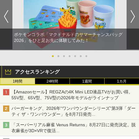
【純正品】Xbox ワイヤレス コントロー
5
￥8,698
【純正品】DualSense ワイヤレスコン
ラー (カーボンブラック)
5
トローラー(CFI-ZCT2J)
￥8,020
￥10,737
ポケモンコラボ「マクドナルドのサマーチャンスバッグ
【Amazon.co.jp限定】劇場版モノノ怪
5
2026」をひと足お先に体験してみた！
第三章 蛇神 (オリジナル特典:オリジナル
巾着＋メーカー特典:【坤と離】二振りの
剣、十翼より来たる！スタジオ描き下ろ
●
●
●
●
●
●
●
しイラストボード付) [Blu-ray]
￥9,900
アクセスランキング
1時間
24時間
1週間
1カ月
【Amazonセール】REGZAの4K Mini LED液晶TVがお買い得。
55V型、65V型、75V型の2026年モデルがラインナップ
バーガーキング、2026年“ワンパウンダーシリーズ”第3弾「ダー
ティ ザ・ワンパウンダー」を8月7日発売
「特製ガーリックマヨソース」を使用した超大型チーズバーガー
「スーパーリアル麻雀 Venus Returns」8月27日に発売決定。脱
衣麻雀が3D×VRで復活
発売から2週間は20%オフになるセールが実施