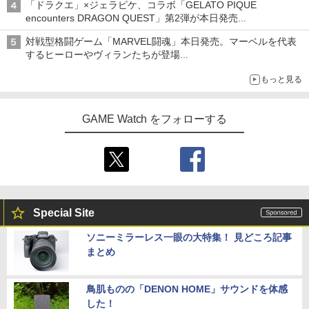
「ドラクエ」×ジェラピケ、コラボ「GELATO PIQUE
encounters DRAGON QUEST」第2弾が本日発売
アイスカップに入ったスライムやわたぼう、ベビーサタンなどが
対戦型格闘ゲーム「MARVEL闘魂」本日発売。マーベルを代表
オリジナルアートで登場
するヒーローやヴィランたちが登場
「GUILTY GEAR」などの格ゲーを手掛けるアークシステムワー
もっと見る
クスが開発
GAME Watch をフォローする
Special Site
ソニーミラーレス一眼の大特集！ 見どころ記事
まとめ
鳥肌ものの「DENON HOME」サウンドを体感
した！