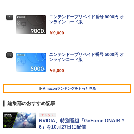
フィルム 10H ガラスザムライ 液晶保護
『映画 ラブライブ！蓮ノ空女学院スクー
4
フィルム OVER`s オーバーズ TP01
￥3,980
ルアイドルクラブ Bloom Garden Part
y』(特装限定版)【Blu-ray】 [ 矢立肇 ]
ニンテンドープリペイド番号 9000円|オ
4
￥1,380
ンラインコード版
￥8,580
Marvel's Spider-Man 2
4
￥9,000
任天堂 【Switch2】スプラトゥーン レイ
￥4,011
4
ダース [BEE-P-AADLA NSW2 スプラト
【楽天ブックス限定連動購入特典+楽天
5
ゥ-ン レイダ-ス]
ブックス限定先着特典+他】ゴールデン
ニンテンドープリペイド番号 5000円|オ
5
カムイ 第十五巻(初回限定版)【Blu-ra
ンラインコード版
￥6,740
y】(キャラファインボード+キャスト複
製サイン入り複製原画セット+原作者・
￥5,000
首都高バトル / Tokyo Xtreme Racer
野田サトル描き下ろし最終章OP／ED絵
5
【PS5】 ELJM-30827
コンテ+他) [ 野田サトル ]
【メール便発送】【新品】任天堂 Ninte
5
Amazonランキングをもっと見る
￥6,480
￥10,780
ndo Switch 2 ゲームソフト スプラトゥ
ーン レイダース
編集部のおすすめ記事
￥6,750
PlayStation 5 デジタル・エディション
【純正品】Xbox ワイヤレス コントロー
【Amazon.co.jp限定】劇場版モノノ怪
エンタメ
1
1
1
日本語専用 Console Language: Japan
ラー + USB-C® ケーブル
第三章 蛇神 (Amazon.co.jp限定オリジ
NVIDIA、特別番組「GeForce ONAIR #
ese only (CFI-2200B01)
ナル三方背収納ケース付きコレクション)
6」を10月27日に配信
(オリジナル特典:オリジナル巾着＋メー
￥8,300