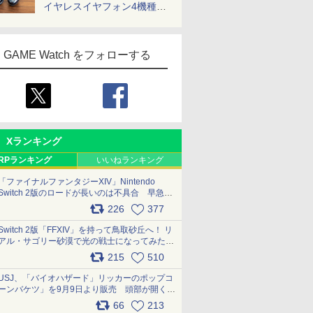
イヤレスイヤフォン4機種を
一気に聴く
GAME Watch をフォローする
Xランキング
RPランキング
いいねランキング
「ファイナルファンタジーXIV」Nintendo
Switch 2版のロードが長いのは不具合 早急に
アップデートできるよう対応中
226
377
pic.x.com/s9S3nRCAGa
Switch 2版「FFXIV」を持って鳥取砂丘へ！ リ
アル・サゴリー砂漠で光の戦士になってみた
pic.x.com/qyOfL2uv1n
215
510
USJ、「バイオハザード」リッカーのポップコ
ーンバケツ」を9月9日より販売 頭部が開く仕
組み。味は恐怖を堪のう「味噌フレーバー」
66
213
pic.x.com/81MuXGahVM