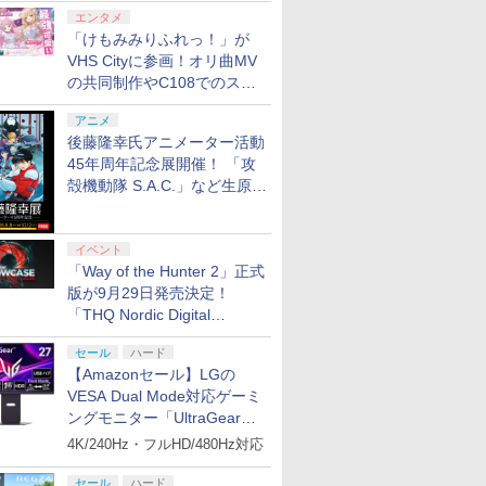
￥9,073
￥9,980
編(A4ク
ビゲーム TVゲーム 】
通常版)
転！特急ひのとり 近畿
ー HDR10。最高240 FPS ゲーミング
Nintendo Switch 2
ルキーホルダー+【早期
ーション) ]
【Blu-ray】 [ 岡咲美保
智和 ]
エンタメ
￥7,290
￥7,040
￥37,980
￥9,671
￥7,480
￥7,550
￥9,980
￥7,620
￥7,722
￥4,400
￥7,641
￥7,722
日本鉄道 編 [ELJM-
10GBH9901
BEE-A-SD01A[ラッピ
購入封入特典】DLCチ
]
「けもみみりふれっ！」が
プリペイ
ション ス
 Elite
.jp限
ぽこ あ ポケモン エキ
PlayStation 5 デジタ
GameSir G7 HE 有線
劇場版「鬼滅の刃」無
ニンテンドープリペイ
プレイステーション ス
HyperX Clutch
ヤマトよ永遠に
【任天堂ライセンス商
プレイステーション ス
8BitDo M30 Xboxシリ
【Amazon.co.jp限
ニンテンド
【Amazon.
GameSir 
【Amazon.
Ave
30988 PS5 テツドウニ
ング不可] R-LOGI
ラシ)
VHS Cityに参画！オリ曲MV
円|オンラ
,000円|
コントロー
ノノ怪 第
スパンションパス|オン
ル・エディション 日本
ゲームコントローラー
限城編 第一章 猗窩座再
ド番号 500円|オンライ
トアチケット 3,000円|
Gladiate Xbox公式ラ
REBEL3199 7 [Blu-
品】Samsung
トアチケット 15,000円
ーズX | S、Xbox
定】劇場版モノノ怪 第
ド番号 20
定】 Logic
ゲームコン
定】死亡遊
ッポンリアルプロ トッ
の共同制作やC108でのスペ
ード版
 Core
オリジナル
ラインコード版
語専用 (CFI-2200B01)
XBOX Series X|S
来 完全生産限定版
ンコード版
オンラインコード版
イセンス ゲーミング コ
ray]
microSD Express
|オンラインコード版
One、およびWindows
三章 蛇神 (オリジナル
インコード
コン G92
XBOX Seri
う。 44:C
キュウヒノトリ キンキ
ワイト)
ナル巾着＋
+ ディスクドライブ
XBOX One Windows
[DVD]
ントローラー 有線 日本
Card 256GB for
の有線コントローラー
特典:オリジナル巾着＋
リスモ7 Fo
XBOX One
BEACH
ニホンテツドウヘン]
シャルコラボ広告を掲出
￥4,400
￥66,849
￥7,999
￥7,828
￥500
￥3,000
￥4,980
￥8,760
現在在庫切れです。
￥15,000
￥4,590
￥9,900
￥2,000
￥38,800
￥6,499
￥24,200
:【坤と
(CFI-ZDD1J) セット
10/11用 PCコントロー
正規代理店品 6L366AA
Nintendo Switch
6ボタンレイアウト - 正
メーカー特典:【坤と
Horizon 6
10/11用
ト・ねこめ
アニメ
剣、十翼
ラーゲームパッド ホー
2（サムスン マイクロ
式にライセンスされて
離】二振りの剣、十翼
ラーゲーム
ろし 幽鬼
後藤隆幸氏アニメーター活動
スタジオ
ル効果スティック付き
SDエクスプレスカード
います
より来たる！スタジオ
ルエフェク
付き完全数
45年周年記念展開催！ 「攻
ラストボ
ビデオゲームコントロ
256GB）
描き下ろしイラストボ
クと3.5
メーカー特
殻機動隊 S.A.C.」など生原
]
ーラー（ブラック）
ード付) [Blu-ray]
ジャック付
ラスト・ね
画、総作画監督修正が展示
き下ろしA
ター付 ) 
アニメ描き
イベント
スト使用キ
「Way of the Hunter 2」正式
マット付 ) [
版が9月29日発売決定！
「THQ Nordic Digital
Showcase 2026」まとめ
セール
ハード
【Amazonセール】LGの
VESA Dual Mode対応ゲーミ
ングモニター「UltraGear
27G850A-B」がお買い得！
4K/240Hz・フルHD/480Hz対応
セール
ハード