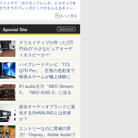
ファミマで「ポケモンフレンダ」ピカチュウ&
ゼラオラのフレンダピックがもらえるキャンペ
ーン開催！
もっと見る
Special Site
クリエイティブが作った2万
円台の“小さなピュアオーデ
ィオスピーカー”
ハイグレードテレビ「TCL
Q7D Pro」。圧巻の色彩美で
映画＆ゲームが極上体験に
iFi audio主力「NEO Stream
3」「NEO iDSD 3」に迫る
総合オーディオブランドに進
化するSHANLINGとは何者
か？
エントリーなのに脅威の実
力!「Osprey」Noble Audioワ