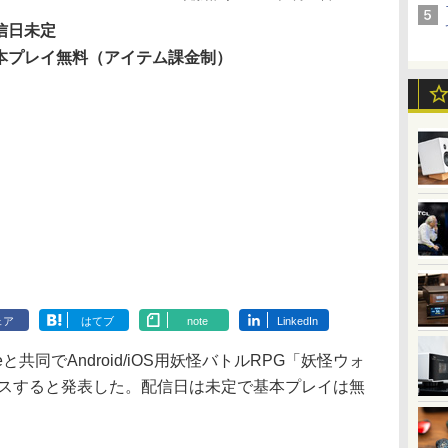
信日未定
本プレイ無料（アイテム課金制）
ェア
はてブ
note
LinkedIn
と共同でAndroid/iOS用妖怪バトルRPG「妖怪ウォ
ースすると発表した。配信日は未定で基本プレイは無