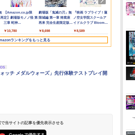
￥2,480
■
ニン
ニ
クリアカード)
リアーナのアトリエ〜
対応 スイッチ スイッチ
【Blu-ray】 [ 岡咲美保
ス】/マンタロー【レイ
き】 Brook Wingman
PS5版(【初回同梱特
ット・ブラック 【メー
1 初回限定生産 ブ
川！ 東急電鉄 
うゆうき テレ
memory”」(
￥8,118
￥4,940
￥2,100
￥4,976
￥8,137
￥4,980
￥5,104
￥8,518
￥5,965
￥3,720
￥5,423
￥7,207
￥9,168
￥6,864
ーチ
[PS5版][在庫品]
ツー ニンテンドー カバ
]
ダース】]（スプラトゥ
NS ウィングマン NS
典】DLCチラシ【白い
カー生産終了】
ックレット付 / 京田知
リアファイル)
【Blu-ray】 [
ダ
イ
無
Nintendo Switch 2(日
【純正品】ディスクド
【純正品】Xbox ワイ
【Amazon.co.jp限
ニンテンドープリペイ
【純正品】DualSense
【純正品】Xbox 充電
劇場版「鬼滅の刃」無
ニンテンドープリペイ
【純正品】DualSense
【国内正規品】
『映画 ラブライブ！蓮
ニンテンドー
プレイステー
【純正品】Xbox
【Amazon.co
型
ー ポーチ ストラップ
ーンシリーズ）
Lite コンバーター コン
スポーツカー】)
己【監督】
MyGO!!!!!、
ー
座再
本語・国内専用)
ライブ(CFI-ZDD1J)
ヤレス コントローラー
定】劇場版モノノ怪 第
ド番号 9000円|オンラ
ワイヤレスコントロー
式バッテリー + USB-C
限城編 第一章 猗窩座
ド番号 5000円|オンラ
ワイヤレスコントロー
Thrustmaster スラス
ノ空女学院スクールア
ド番号 1000
トアチケット 10
ワイヤレス 
定】劇場版モ
ケー
新型 ジョイコン ソフト
トローラー 変換アダプ
Mujica ]
コ
PlayStation 5
(カーボンブラック)
三章 蛇神
インコード版
ラー ミッドナイト ブ
ケーブル
再来 完全生産限定版
インコード版
ラー(CFI-ZCT2J)
トマスター TH8S シフ
イドルクラブ Bloom
インコード版
オンラインコ
ラー Series 2
三章 蛇神 (
ギフ
ケーブル 収納可能 クリ
ター PS5 XBOX Elite
￥55,491
(Amazon.co.jp限定オ
ラック(CFI-ZCT2J01)
[Blu-ray]
ター - PC、PS4、
Garden Party』Blu-
Edition (ホ
特典:オリジ
プル
スマス ギフト プレゼン
コントローラー用
￥11,849
￥8,020
￥10,780
￥9,000
￥10,737
￥2,618
￥8,698
￥5,000
￥10,737
￥14,141
￥8,589
￥1,000
￥10,000
￥18,749
￥8,800
リジナル三方背収納ケ
PS5、PS5 Pro、Xbox
ray（特装限定版）
メーカー特典
赤
ト 送料無料
Switch PC X-input 対
ース付きコレクション)
One、Xbox Series X|S
離】二振りの
応 正規輸入品
mazonランキングをもっと見る
(オリジナル特典:オリ
対応の高精度 H パター
より来たる！
ジナル巾着＋メーカー
ン シフター
描き下ろしイ
特典:【坤と離】二振り
ード付) [DVD
の剣、十翼より来た
る！スタジオ描き下ろ
iOS
しイラストボード付)
ォッチ メダルウォーズ」先行体験テストプレイ開
[Blu-ray]
 検索で当サイトの記事を優先表示させる