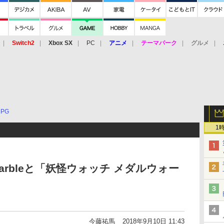
Switch2
Xbox SX
PC
アニメ
テーマパーク
グルメ
 Vita
3DS
アーケード
VR
RPG
1
arbleと「妖怪ウォッチ メダルウォー
今藤祐馬
2018年9月10日 11:43