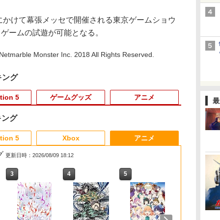
日にかけて幕張メッセで開催される東京ゲームショウ
予定。ゲームの試遊が可能となる。
etmarble Monster Inc. 2018 All Rights Reserved.
キング
tion 5
ゲームグッズ
アニメ
最
キング
3
3
3
3
4
4
4
4
5
5
5
5
6
6
6
6
tion 5
Xbox
アニメ
グ
更新日時：2026/08/09 18:12
3
3
3
3
4
4
4
4
5
5
5
5
6
6
6
6
テニ
集
【特典】ほの暮しの
[メール便OK]【新品】
Switch2 ケース 即納
劇場版 転生したらスラ
amiibo すりみ連合セ
【8/11まで！抽選で最
【中古】龍が如く 極2 -
ルパン三世 VS 名探偵
【特典】進撃の巨人
【特典】Starsand
【中古】ワイヤレスコ
【中古】【Blu−ray】
ダービースタ
【楽天ブック
脳遊記 【 頭
MyGO!!!!!×Av
ウン
編
庭 switch2版(【初回
【PS5】紅の錬金術士
パステルカラー かわい
イムだった件 蒼海の涙
ット[フウカ【レイダー
大全額ポイントバッ
PS4
コナン【Blu-ray】 [ 栗
3 Switch2版(【早期
Island（スターサン
ントローラー
交響詩篇エウレカセブ
典】鉄道にっ
ニング 脳活グ
ツーマンライ
￥8,981
0ポ
イ
通
外付特典】切り取れる
と白の守護者 〜レスレ
い Nintendo スイッチ2
編 (Blu-ray通常版)
ス】/ウツホ【レイダー
ク】 【日本語説明書付
田貫一 ]
購入封入特典】DLC)
ド・アイランド）
(DUALSHOCK 4) ジェ
ン Blu−ray BOX
RealPro 東
馬育成 RPG
「“moment /