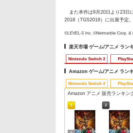
また本作は9月20日より23
2018（TGS2018）に出展
©LEVEL-5 Inc. ©Netmarble Corp. & N
楽天市場 ゲーム/アニメ ラン
Nintendo Switch 2
PlaySta
Amazon ゲーム/アニメ ラン
8
10
10
10
1
1
1
1
2
2
2
2
Nintendo Switch 2
PlaySta
Amazon アニメ 販売ランキン
10
10
10
10
1
1
1
1
2
2
2
2
ーム
オカート ワールド
】Marvel’s
版 転生したらスラ
[Switch 2] ぽこ あ ポケモン エキスパ
Joy-Con 2 (L) ブル
鬼武者 Way of the
新劇場版銀魂 -吉原大
【楽天ブックス限定特
【中古】PS5ドラゴン
【中古】ぼくとシムの
デザート・ローズ 砂の
[Switch 2] マリオ
がんばれゴエモン大
Switch2 ケース 即納
【送料無料】劇場版
チ
tendo Switch 2] /
lverine(【早期購入
だった件 蒼海の涙
ンションパス（ダウンロード版）
ー/(R) ライトイエロー
Sword 【PS5】 ELJM-
炎上ー (完全生産限定
典】ドンキーコング バ
クエストVII
まち リゾートに元気を
薔薇 雪の黙示録【Blu-
ス フィーバー （ダ
合！ PS5版
スイッチ2 Nintendo
「鬼滅の刃」無限城
ル
ム
特典】DLC)
Blu-ray特装限定版)
※3,200ポイントまでご利用可
30821
版)【Blu-ray】 [ 杉田
ナンザ(「スーパーマリ
Reimagined
とりもどそう! (特典無
ray】 [ 新谷かおる ]
ロード版） ※6,40
Switch Lite 対応 ス
第一章 猗窩座再来(