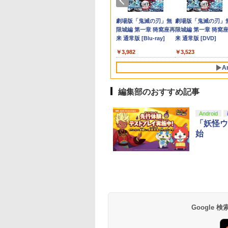
￥9,980
￥4,890
グ
u-ray】 [ 岡咲美保
智和 ]
オ」ステッカー2種)
し)
イントまでご利用可 
ッチ スイッチツー 
常版)【Blu-ray】/ア
980
620
722
￥4,400
￥7,641
￥7,722
￥7,902
￥4,518
￥229
￥3,573
￥7,979
￥1,100
￥4,400
テンドー カバー ポ
メーション[Blu-ray]
天堂ライセンス商
イステーション ス
tDo M30 Xboxシリ
azon.co.jp限
ニンテンドープリペイ
【Amazon.co.jp限
GameSir G7 SE 有線
【Amazon.co.jp限
スプラトゥーン レイダ
PlayStation 5 デジタ
【純正品】Xbox ワイ
劇場版「鬼滅の刃」無
スプラトゥーン レイ
Beast of
【純正品】Xbox ワ
劇場版「鬼滅の刃」
キャリングケース 新
【返品種別A】
Samsung
チケット 15,000円
 | S、Xbox
劇場版モノノ怪 第
ド番号 2000円|オンラ
定】 Logicool G ハン
ゲームコントローラー
定】死亡遊戯で飯を食
ース|オンラインコード
ル・エディション 日本
ヤレス コントローラー
限城編 第一章 猗窩座再
ース -Switch2
Reincarnation -PS5
ヤレス コントローラ
限城編 第一章 猗窩
ジョイコン ソフト 
roSD Express
ンラインコード版
e、およびWindows
 蛇神 (オリジナル
インコード版
コン G923 グランツー
XBOX Series X|S
う。 44:CLOUDY
版
語専用 Console
+ USB-C® ケーブル
来 通常版 [Blu-ray]
【特典】プロダクト
(ロボット ホワイト)
来 通常版 [DVD]
ブルなど 収納可能 
￥6,447
d 256GB for
線コントローラー
:オリジナル巾着＋
リスモ7 Forza
XBOX One Windows
BEACH《原作イラス
Language: Japanese
ード 封入
ト プレゼント シン
在庫切れです。
,000
590
900
￥2,000
￥38,800
￥6,499
￥24,200
￥5,832
￥55,000
￥8,300
￥3,982
￥7,286
￥7,681
￥3,523
tendo Switch
タンレイアウト - 正
カー特典:【坤と
Horizon 6 G923d
10/11用 PCコントロー
ト・ねこめたる描き下
only (CFI-2200B01)
無地 黒 ピンク 黄色 
サムスン マイクロ
ライセンスされて
二振りの剣、十翼
ラーゲームパッド ホー
ろし 幽鬼抱き枕カバー
青 送料無料
A
エクスプレスカード
す
来たる！スタジオ
ルエフェクトスティッ
付き完全数量限定版》(
6GB）
下ろしイラストボ
クと3.5mmオーディオ
メーカー特典：原作イ
) [Blu-ray]
ジャック付き
ラスト・ねこめたる描
編集部のおすすめ記事
き下ろしA3クリアポス
ター付 ) ( 購入特典：
Android
アニメ描き下ろしイラ
「妖怪ウ
スト使用キャラファン
始
マット付 ) [Blu-ray]
Google