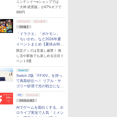
【8月8日更新】
ニンテンドーeショップでは
「大神 絶景版」が67%オフで
990円
イベント
エンタメ
【特集】
「ドラクエ」「ポケモン」
「ちいかわ」など2026年夏
イベントまとめ【夏休み特
集】
限定グッズは見逃し厳禁！ 推
し活や家族でも楽しめる注目イ
ベント8選
Switch2
Switch 2版「FFXIV」を持っ
て鳥取砂丘へ！ リアル・サ
ゴリー砂漠で光の戦士になっ
てみた
PC
イベント
【特別企画】
AIでゲームを面白くする。ホ
ロライブ実況で人気「ミメシ