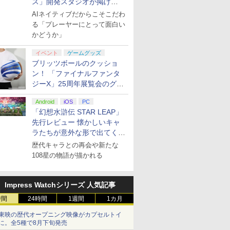
ス」開発スタジオが掲げ
る“AI活用の信念”とは？【講
AIネイティブだからこそこだわ
演レポート】
る「プレーヤーにとって面白い
かどうか」
イベント
ゲームグッズ
ブリッツボールのクッショ
ン！ 「ファイナルファンタ
ジーX」25周年展覧会のグッ
ズ情報が公開
Android
iOS
PC
「幻想水滸伝 STAR LEAP」
先行レビュー 懐かしいキャ
ラたちが意外な形で出てくる
シリーズ完全新作！
歴代キャラとの再会や新たな
108星の物語が描かれる
Impress Watchシリーズ 人気記事
時間
24時間
1週間
1カ月
東映の歴代オープニング映像がカプセルトイ
に。全5種で8月下旬発売