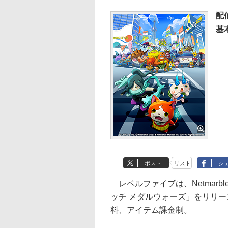
配
基
ポスト
リスト
シ
レベルファイブは、Netmarble
ッチ メダルウォーズ」をリリ
料、アイテム課金制。