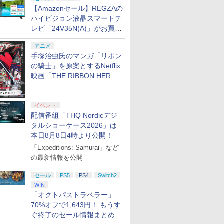
【Amazonセール】REGZAの
ハイビジョン液晶スマートテ
レビ「24V35N(A)」がお買い
得！
アニメ
手塚治虫氏のマンガ「リボン
の騎士」を原案とするNetflix
映画「THE RIBBON HERO
リボンヒーロー」本日配信開
始
イベント
配信番組「THQ Nordicデジ
タルショーケース2026」は
本日8月8日4時より公開！
「Expeditions: Samurai」など
の最新情報を公開
セール
PS5
PS4
Switch2
WIN
「オクトパストラベラー」
70%オフで1,643円！ もうす
ぐ終了のセール情報まとめ