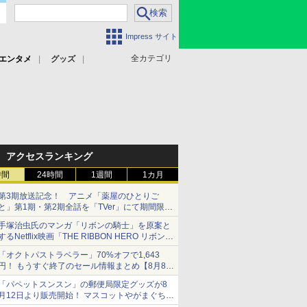
Impress サイト
全カテゴリ
エンタメ
グッズ
アクセスランキング
時間
24時間
1週間
1カ月
第3期放送記念！ アニメ「薬屋のひとりご
と」第1期・第2期全話を「TVer」にて期間限定
で順次無料配信開始
手塚治虫氏のマンガ「リボンの騎士」を原案と
するNetflix映画「THE RIBBON HERO リボンヒ
ーロー」本日配信開始
「オクトパストラベラー」70%オフで1,643
円！ もうすぐ終了のセール情報まとめ【8月8日
更新】
「パペットスンスン」の郵便局限定グッズが8
ニンテンドーeショップでは「大神 絶景版」が
月12日より販売開始！ マスコットやがまぐち、
67%オフで990円
レターセットなどが登場