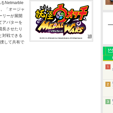
Netmarble
プリ。「オージャ
ーリーが展開
てアバターを
成長させたり
と対戦できる
を捜して共有で