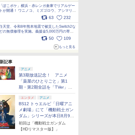
「ぽこポケ」横浜・赤レンガ倉庫でリアルゲー
トが開通！ ワニノコ、ミズゴロウ、アシマリ登
場シーンをレポート pic.x.com/LDgEByVl6D
63
232
任天堂、令和8年熊本地震で被災したSwitch2な
どの無償修理を実施。義援金5,000万円の寄付
も発表 pic.x.com/BAYsMfUfUC
50
109
もっと見る
新記事
アニメ
第3期放送記念！ アニメ
「薬屋のひとりごと」第1
7
7
7
7
8
8
8
9
9
9
8
10
10
10
期・第2期全話を「TVer」に
て期間限定で順次無料配信開
エンタメ
アニメ
始
BS12 トゥエルビ「日曜アニ
7
7
7
7
8
8
8
8
9
9
9
9
10
10
10
10
メ劇場」にて「機動戦士ガン
ダム」シリーズが本日8月9日
から8週連続で放送
リオン2
ス限定特
の体操 脳トレ 脳のトレー
e Mujica
Nintendo Switch 2 オ
ソニックパワード
劇場版「僕の心のヤバ
Elgato GAME CAPTURE 4K X ゲーム
任天堂 SanDisk
【楽天ブックス限定特
最終楽章 響け！ユーフ
マリオカート ワールド
【特典】Marvel’s
劇場版 転生したらスラ
[Switch 2] ぽこ あ ポ
Joy-Con 2
鬼武者 Way 
新劇場版銀
初回は「機動戦士ガンダム
ぽん！
ッズ 麻雀 将棋 囲碁 競走
ブ
ールインボックス
【PS5】鉄道にっぽ
イやつ」【Blu-ray】 [
キャプチャー エルガト USBキャプチ
microSD Express
典+特典】SILENT
ォニアム 前編 (通常版)
[Nintendo Switch 2] /
Wolverine(【早期購入
イムだった件 蒼海の涙
ンションパス（ダウンロー
ー/(R) 
Sword 【P
炎上ー (
【HDリマスター版】」
京ー神奈
 ソフト不要 名作ゲーム の
ん！ RealPro 長距離運
堀江瞬 ]
ャボード HDMI 2.1装備 VRRパススル
Card 256GB for
HILL: Townfall(アクリ
【Blu-ray】 [ (アニメ
ゲーム
封入特典】DLC)
編 (Blu-ray特装限定版)
※3,200ポイントまでご利
30821
版)【Blu-r