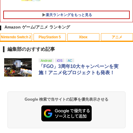
楽天ランキングをもっと見る
Amazon ゲーム/アニメ ランキング
Nintendo Switch 2
PlayStation 5
Xbox
アニメ
編集部のおすすめ記事
スプラトゥーン レイダース|オンライン
PlayStation 5 デジタル・エディション
【純正品】Xbox ワイヤレス コントロー
【Amazon.co.jp限定】劇場版モノノ怪
Android
iOS
AC
1
1
1
1
コード版
日本語専用 Console Language: Japan
ラー + USB-C® ケーブル
第三章 蛇神 (Amazon.co.jp限定オリジ
「FGO」3周年10大キャンペーンを実
ese only (CFI-2200B01)
ナル三方背収納ケース付きコレクション)
施！アニメ化プロジェクトも発表！
(オリジナル特典:オリジナル巾着＋メー
￥5,832
￥8,300
カー特典:【坤と離】二振りの剣、十翼よ
￥55,000
り来たる！スタジオ描き下ろしイラスト
ボード付) [Blu-ray]
【純正品】Xbox ワイヤレス コントロー
2
Google 検索で当サイトの記事を優先表示させる
￥10,780
スプラトゥーン レイダース -Switch2
Beast of Reincarnation -PS5 【特典】
ラー (ロボット ホワイト)
2
2
プロダクトコード 封入
￥6,445
￥7,681
￥7,286
劇場版「鬼滅の刃」無限城編 第一章 猗
2
窩座再来 通常版 [Blu-ray]