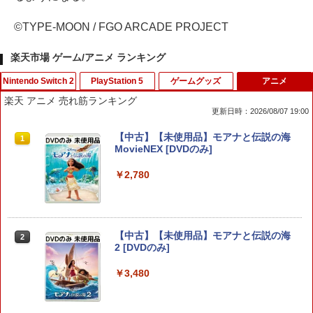
©TYPE-MOON / FGO ARCADE PROJECT
楽天市場 ゲーム/アニメ ランキング
Nintendo Switch 2
PlayStation 5
ゲームグッズ
アニメ
楽天 アニメ 売れ筋ランキング
更新日時：2026/08/07 19:00
【SALE・大幅値下げ・新品・未開封
【KONAMI】コナミ『SILENT HILL f
【中古】本気(マジ)で学ぶLECで合格(う
【中古】【未使用品】モアナと伝説の海
1
1
1
1
品】ホグワーツ・レガシー Switch 2
サイレントヒルf』ELJM-30731 PS5 ゲ
か)る DS宅地建物取引主任者
MovieNEX [DVDのみ]
【ポスト投函】※セール品のため、返品
ームソフト 1週間保証【中古】
及び製品保証の対象外となります。
￥350
￥2,780
￥4,315
￥7,000
【中古】DEADRISING 2 OFF THE REC
2
【中古】【未使用品】モアナと伝説の海
【中古】PS5ドラゴンクエストX 目覚
2
2
ORD(デッドライジング2 オフ・ザ・レコ
2 [DVDのみ]
ELDEN RING Tarnished Edition 【Swit
めし五つの種族 オフライン デラック
2
ード)【CEROレーティング「Z」】 - PS
ch2】 POT-P-AAF6C
ス版 ［DLコード付属なし］
3
￥3,480
￥7,757
￥4,744
￥351