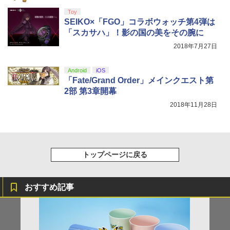
しイラストボード付) [DVD]
Toy
SEIKO×「FGO」コラボウォッチ第4弾は
￥8,800
「スカサハ」！影の国の美をその腕に
2018年7月27日
Android
iOS
「Fate/Grand Order」メインクエスト第
2部 第3章開幕
2018年11月28日
トップページに戻る
おすすめ記事