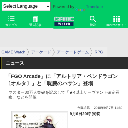
Powered by
Translate
カテゴリ
過去記事
検索
Impressサイト
GAME Watch
アーケード
アーケードゲーム
RPG
ニュース
「FGO Arcade」に「アルトリア・ペンドラゴン
〔オルタ〕」と「呪腕のハサン」登場
マスター30万人突破を記念して「★4以上サーヴァント確定召
喚」などを開催
今藤祐馬
2018年9月7日 11:30
9月6日20時 実装