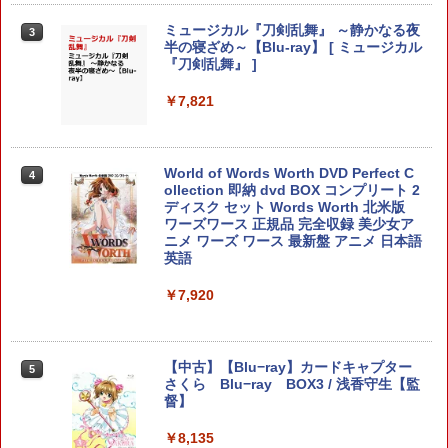
ミュージカル『刀剣乱舞』 ～静かなる夜
3
アストロボット
3
【中古】メタルギア ライジング リベン
3
半の寝ざめ～【Blu-ray】 [ ミュージカル
【特典】ほの暮しの庭 switch2版(【初
3
ジェンス(通常版)
『刀剣乱舞』 ]
回外付特典】切り取れるクリアカード)
￥4,968
￥390
￥7,821
￥8,118
World of Words Worth DVD Perfect C
【楽天ブックス限定特典】がんばれゴエ
4
4
指サック 6個入り【創業70年の老舗工場
4
任天堂 【Switch2】マリオカート ワール
ollection 即納 dvd BOX コンプリート 2
モン大集合！ PS5版(両面アクリルキー
4
と共同開発】驚きの反応力 日本製 音ゲ
ド [BEE-P-AAAAA NSW2 マリオカ-ト
ディスク セット Words Worth 北米版
ホルダー)
ー 指サック ゲーム用 First Hit スマホゲ
ワ-ルド]
ワーズワース 正規品 完全収録 美少女ア
ーム [ 荒野行動 FPS PUBG ]
ニメ ワーズ ワース 最新盤 アニメ 日本語
￥5,478
英語
￥8,970
￥1,080
￥7,920
スクウェア・エニックス 【PS5】ロマン
5
カードケース 24枚収納 for Nintendo S
シング サガ2 リベンジオブザセブン [EL
5
【中古美品】 PlayStation 5 ソフト ドラ
5
witch 2 Pixel - 緑 -
JM-30488 PS5 ロマンシングサガ2]
ゴンボール Sparking! ZERO -PS5 [CER
【中古】【Blu−ray】カードキャプター
5
O区分_A / 全年齢対象商品] 026-260803-
さくら Blu−ray BOX3 / 浅香守生【監
￥1,580
￥5,780
ky-03-fuz 万代Net店
督】
￥2,480
￥8,135