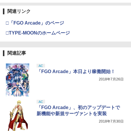
【純正品】Xbox 充電式バッテリー + US
3
￥3,964
B-C ケーブル
関連リンク
Nintendo Switch 2(日本語・国内専用)
【純正品】ディスクドライブ(CFI-ZDD1
3
3
J) PlayStation 5
￥2,618
￥55,871
□「FGO Arcade」のページ
￥11,849
劇場版「鬼滅の刃」無限城編 第一章 猗
□TYPE-MOONのホームページ
3
窩座再来 通常版 [DVD]
【純正品】Xbox ワイヤレス コントロー
4
￥3,523
【純正品】DualSense ワイヤレスコン
ラー (カーボンブラック)
ニンテンドープリペイド番号 9000円|オ
4
4
関連記事
トローラー ミッドナイト ブラック(CFI-
ンラインコード版
ZCT2J01)
￥8,020
￥9,000
AC
￥10,737
「FGO Arcade」本日より稼働開始！
劇場版「鬼滅の刃」無限城編 第一章 猗
4
窩座再来 完全生産限定版 [Blu-ray]
2018年7月26日
【純正品】Xbox Elite ワイヤレス コン
5
トローラー Series 2 Core Edition (ホワ
ニンテンドープリペイド番号 5000円|オ
5
￥8,698
【純正品】DualSense ワイヤレスコン
イト)
ンラインコード版
5
トローラー(CFI-ZCT2J)
￥18,500
AC
￥5,000
￥10,737
「FGO Arcade」、初のアップデートで
新機能や新規サーヴァントを実装
【Amazon.co.jp限定】劇場版モノノ怪
5
第三章 蛇神 (オリジナル特典:オリジナル
2018年7月30日
巾着＋メーカー特典:【坤と離】二振りの
剣、十翼より来たる！スタジオ描き下ろ