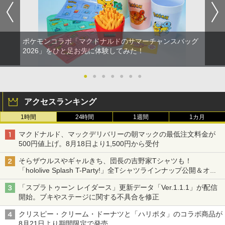
ポケモンコラボ「マクドナルドのサマーチャンスバッグ
2026」をひと足お先に体験してみた！
●
●
●
●
●
●
●
アクセスランキング
1時間
24時間
1週間
1カ月
マクドナルド、マックデリバリーの朝マックの最低注文料金が
500円値上げ。8月18日より1,500円から受付
そらザウルスやギャルきち、団長の吉野家Tシャツも！
「hololive Splash T-Party!」全Tシャツラインナップ公開＆オン
ライン販売開始
「スプラトゥーン レイダース」更新データ「Ver.1.1.1」が配信
開始。ブキやステージに関する不具合を修正
クリスピー・クリーム・ドーナツと「ハリポタ」のコラボ商品が
8月21日より期間限定で発売