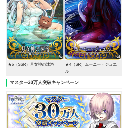
★5（SSR）月女神の沐浴
★4（SR）ムーニー・ジュエ
ル
マスター30万人突破キャンペーン