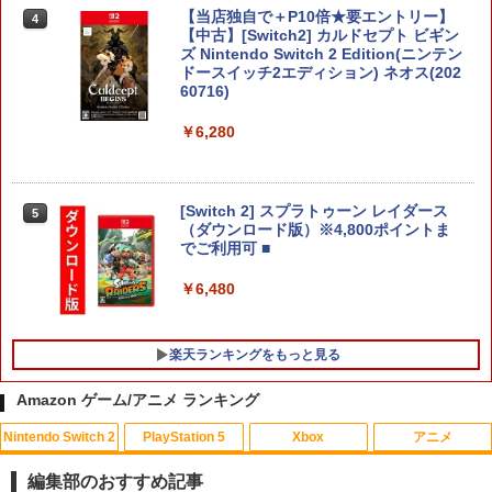
【当店独自で＋P10倍★要エントリー】
4
【中古】[Switch2] カルドセプト ビギン
ズ Nintendo Switch 2 Edition(ニンテン
ドースイッチ2エディション) ネオス(202
60716)
￥6,280
[Switch 2] スプラトゥーン レイダース
5
（ダウンロード版）※4,800ポイントま
でご利用可 ■
￥6,480
楽天ランキングをもっと見る
Amazon ゲーム/アニメ ランキング
Nintendo Switch 2
PlayStation 5
Xbox
アニメ
PS5コントローラー用 アナログスティッ
【中古】Wii Sports
【中古】【未使用品】トイ・ストーリー
1
1
1
クカバープラス ブラック デュアルセン
3 [DVDのみ]
編集部のおすすめ記事
ス デュアルショック対応 コロンバスサ