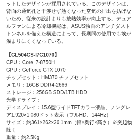
ットしたデザインが採用されている。このデザインは、
背面の通気孔と干渉せず熱くなった空気の排出を妨げな
いため、従来の設計よりも放熱効率が向上する。デュア
ルファンによる冷却機能は、ASUS独自のアンチダスト
トンネルを備えた構造によって、長期間の使用でも埃が
溜まりにくくなっている。
【GL504GS-I7G1070】
CPU：Core i7-8750H
GPU：GeForce GTX 1070
チップセット：HM370 チップセット
メモリ：16GB DDR4-2666
ストレージ：256GB SDD/1TB HDD
光学ドライブ：－
ディスプレイ：15.6型ワイドTFTカラー液晶、ノングレ
ア1,920×1,080ドット表示（フルHD、144Hz）
サイズ：約361×262×26.1mm（幅×奥行×高さ）※突起物
除く
重量：約2.5Kg