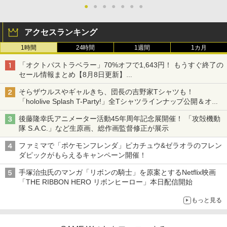
●
●
●
●
●
●
●
アクセスランキング
1時間
24時間
1週間
1カ月
「オクトパストラベラー」70%オフで1,643円！ もうすぐ終了の
セール情報まとめ【8月8日更新】
ニンテンドーeショップでは「大神 絶景版」が67%オフで990円
そらザウルスやギャルきち、団長の吉野家Tシャツも！
「hololive Splash T-Party!」全Tシャツラインナップ公開＆オン
ライン販売開始
後藤隆幸氏アニメーター活動45年周年記念展開催！ 「攻殻機動
隊 S.A.C.」など生原画、総作画監督修正が展示
ファミマで「ポケモンフレンダ」ピカチュウ&ゼラオラのフレン
ダピックがもらえるキャンペーン開催！
手塚治虫氏のマンガ「リボンの騎士」を原案とするNetflix映画
「THE RIBBON HERO リボンヒーロー」本日配信開始
もっと見る