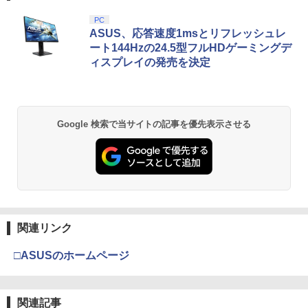
￥350
ークル CC-P5ASP-BK 【メール便送料無
￥2,780
スプラトゥーン レイダース|オンライン
PlayStation 5 デジタル・エディション
【純正品】Xbox ワイヤレス コントロー
劇場版「鬼滅の刃」無限城編 第一章 猗
PC
料】 【最強翌日配送】
1
1
1
1
コード版
日本語専用 Console Language: Japan
ラー + USB-C® ケーブル
窩座再来 通常版 [Blu-ray]
ASUS、応答速度1msとリフレッシュレ
ese only (CFI-2200B01)
ート144Hzの24.5型フルHDゲーミングデ
￥980
￥5,832
￥8,300
￥3,982
ィスプレイの発売を決定
￥55,000
家庭用テレビゲーム 麻雀ゲーム テレビ
サマーウォーズ【Blu-ray】 [ 神木隆之介
2
2
接続 RCA端子 電池式 単三乾電池4本 コ
]
ード2m 操作パネル 2人打ち 一人用 本格
【中古】【18歳以上対象】アサシン クリ
2
派 ルール設定 食いタン 裏ドラ カンドラ
【純正品】Xbox ワイヤレス コントロー
ード ミラージュソフト:プレイステーシ
￥4,327
2
スプラトゥーン レイダース -Switch2
劇場版「鬼滅の刃」無限城編 第一章 猗
東風戦 半荘戦 一発 フリテンリーチ ツモ
Beast of Reincarnation -PS5 【特典】
ラー (ロボット ホワイト)
2
2
ョン5ソフト／アクション・ゲーム
2
Google 検索で当サイトの記事を優先表示させる
窩座再来 通常版 [DVD]
ピンフ
プロダクトコード 封入
￥6,446
￥7,681
￥1,620
￥3,523
￥3,500
￥7,286
【中古】【Blu−ray】天空の城ラピュタ /
3
宮崎駿【監督】
【純正品】Xbox ワイヤレス コントロー
【特典】夢灯華 -Noctuary- PS5版
3
3
【新品】【PCET】ゲーミングガラスマ
ラー (カーボンブラック)
￥4,989
(【初回外付特典】ポストカードセット(3
3
Nintendo Switch 2(日本語・国内専用)
【Amazon.co.jp限定】劇場版モノノ怪
【純正品】ディスクドライブ(CFI-ZDD1
3
3
ウスパッド #Unipo サンリオキャラクタ
3
枚入り）)
第三章 蛇神 (Amazon.co.jp限定オリジ
J) PlayStation 5
関連リンク
ーズ マイメロディ[お取寄せ品]
￥8,020
ナル三方背収納ケース付きコレクション)
￥55,491
￥2,963
(オリジナル特典:オリジナル巾着＋メー
￥11,980
￥7,310
□ASUSのホームページ
カー特典:【坤と離】二振りの剣、十翼よ
【楽天ブックス限定先着特典】「超かぐ
4
り来たる！スタジオ描き下ろしイラスト
や姫！」通常版【Blu-ray】(アクリルコ
【純正品】Xbox 充電式バッテリー + US
4
ボード付) [Blu-ray]
ースター) [ 夏吉ゆうこ ]
B-C ケーブル
【中古】 アサシン クリード ヴァルハ
4
【純正品】DualSense ワイヤレスコン
関連記事
【中古】Nintendo Switch Lite グレー
ニンテンドープリペイド番号 9000円|オ
4
ラ／PS5
4
4