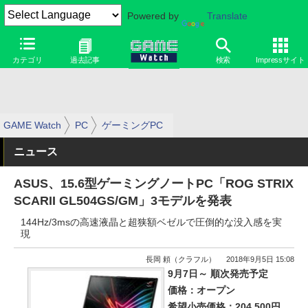
Powered by
Translate
カテゴリ
過去記事
検索
Impressサイト
GAME Watch
PC
ゲーミングPC
ニュース
ASUS、15.6型ゲーミングノートPC「ROG STRIX
SCARII GL504GS/GM」3モデルを発表
144Hz/3msの高速液晶と超狭額ベゼルで圧倒的な没入感を実
現
長岡 頼（クラフル）
2018年9月5日 15:08
9月7日～ 順次発売予定
価格：オープン
希望小売価格：204,500円