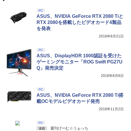
￥10,780
トローラー ミッドナイト ブラック(CFI-
￥6,800
ンラインコード版
￥2,618
ZCT2J01)
￥16,800
￥3,267
PC
￥9,000
ASUS、NVIDIA GeForce RTX 2080 Tiと
￥10,737
劇場版「鬼滅の刃」無限城編 第一章 猗
RTX 2080を搭載したビデオカード4製品
4
ゾンビランドサガLIVE～フランシュシュ
5
窩座再来 完全生産限定版 [Blu-ray]
を発表
ゆめぎんがフェスティバル～【Blu-ra
【国内正規品】Thrustmaster スラスト
5
y】 [ (V.A.) ]
【中古】PSP go「プレイステーショ
マスター TH8S シフター - PC、PS4、P
ソニー・インタラクティブエンタテイン
ニンテンドープリペイド番号 5000円|オ
5
5
2018年8月21日
5
￥8,698
ン・ポータブル go」 パール・ホワイト
【純正品】DualSense ワイヤレスコン
S5、PS5 Pro、Xbox One、Xbox Serie
メント 【PS5】Marvel’s Spider-Man 2
ンラインコード版
5
(PSP-N1000PW)
トローラー(CFI-ZCT2J)
s X|S 対応の高精度 H パターン シフター
￥7,920
通常版 [ECJS-00035 PS5 マーベルス
パイダーマン2 ツウジョウ]【MARVELC
PC
￥5,000
orner】
￥18,895
￥10,737
￥14,141
ASUS、DisplayHDR 1000認証を受けた
ゲーミングモニター「ROG Swift PG27U
【Amazon.co.jp限定】劇場版モノノ怪
5
￥3,980
Q」発売決定
第三章 蛇神 (オリジナル特典:オリジナル
巾着＋メーカー特典:【坤と離】二振りの
2018年8月8日
剣、十翼より来たる！スタジオ描き下ろ
しイラストボード付) [DVD]
PC
￥8,800
ASUS、NVIDIA GeForce RTX 2080 Ti搭
載OCモデルビデオカード発売
2018年11月2日
PC
週刊げーむ☆うぉっち
連載