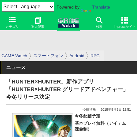
Powered by
Translate
カテゴリ
過去記事
検索
Impressサイト
GAME Watch
スマートフォン
Android
RPG
ニュース
「HUNTER×HUNTER」新作アプリ
「HUNTER×HUNTER グリードアドベンチャー」
今冬リリース決定
今藤祐馬
2018年9月3日 12:51
今冬配信予定
基本プレイ無料（アイテム
課金制）