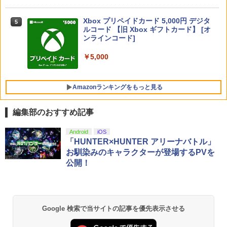
all-み～んなきらめけ！キンプリ☆ツア
納 Playstation5＆PS5 Digital Edition f
【ダイヤ・プラチナ会員様限定！エント
[Switch] Nintendo Switch Online + 追
5
5
ーズ」【Blu-ray】 [ 田村升吾 ]
or DualsenseControllerと互換性があり
ニンテンドープリペイド番号 5000円|オ
リーでポイント10倍！】【メール便発
加パック個人プラン12か月（365日間）
5
ます 保護ケース キャリーバッグ 大容量
【純正品】DualSense ワイヤレスコン
Xbox プリペイドカード 5,000円 デジタ
ンラインコード版
5
送】【新品】任天堂 Nintendo Switch 2
利用券 （ダウンロード版） ※1,000ポ
5
PS5 ケース 肩掛け 持ち運び 防塵 防水
￥8,800
トローラー(CFI-ZCT2J)
ルコード 【旧 Xbox ギフトカード】 [オ
ゲームソフト スプラトゥーン レイダー
イントまでご利用可
耐衝撃 (ホワイト)
ンラインコード]
ス
￥5,000
￥10,737
￥5,900
￥3,960
￥5,000
￥6,900
Amazonランキングをもっと見る
バイオハザード RE:4 GOLD EDITION B
5
est Price 【PS5】 ELJM-30815
編集部のおすすめ記事
￥4,660
劇場版「鬼滅の刃」無限城編 第一章 猗
Android
iOS
1
窩座再来 通常版 [Blu-ray]
「HUNTER×HUNTER アリーナバトル」
お馴染みのキャラクターが登場するPVを
￥3,964
公開！
劇場版「鬼滅の刃」無限城編 第一章 猗
2
Google 検索で当サイトの記事を優先表示させる
窩座再来 通常版 [DVD]