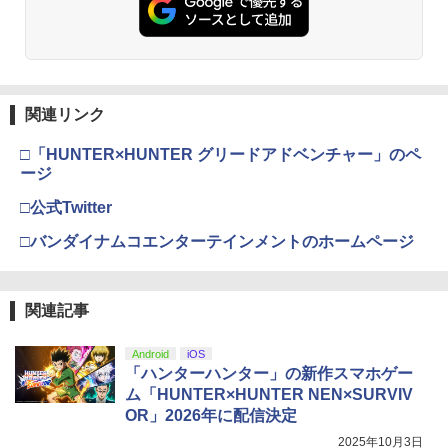
￥3,523
劇場版「鬼滅の刃」無限城編 第一章 猗
3
窩座再来 完全生産限定版 [Blu-ray]
関連リンク
￥8,698
□「HUNTER×HUNTER グリードアドベンチャー」のペ
ージ
□公式Twitter
『映画 ラブライブ！蓮ノ空女学院スクー
4
□バンダイナムコエンターテインメントのホームページ
ルアイドルクラブ Bloom Garden Part
y』Blu-ray（特装限定版）
￥8,589
関連記事
Android
iOS
「ハンターハンター」の新作スマホゲー
劇場版「鬼滅の刃」無限城編 第一章 猗
5
ム「HUNTER×HUNTER NEN×SURVIV
窩座再来 完全生産限定版 [DVD]
OR」2026年に配信決定
￥7,828
2025年10月3日