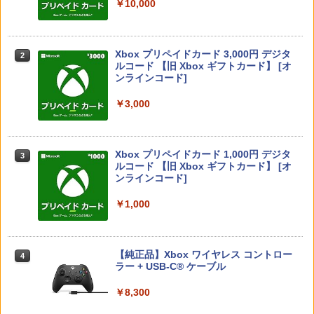
￥55,000
￥10,000
【中古】【未使用品】ズートピア2 [DVD
【店内全品P10倍 8/4〜要エントリー】
カトリーエイルと大富豪の陰謀DX - Swit
2
2
のみ]
【中古】[Switch2] ぽこ あ ポケモン(20
SALE プロフリーク チーキー フリーク2
ch
2
260305)
限定クリアカラー PRO FREAK Cheeky
モデル V2 PS5 PS4 NS pro凹型 FPS 無
￥3,480
￥2,409
スプラトゥーン レイダース -Switch2
Beast of Reincarnation -PS5 【特典】
Xbox プリペイドカード 3,000円 デジタ
2
段階高さ調節 profreek PS4 PS5 ninten
2
2
￥6,580
プロダクトコード 封入
ルコード 【旧 Xbox ギフトカード】 [オ
do switchプロコン対応【定形外郵便の
ンラインコード]
￥6,455
み送料無料】しまリス堂※箱壊れによる
返品交換はお受けできません
￥7,286
モンスターボールケース ポケモンgo Plu
3
￥3,000
JUNK WORLD(通常版)【Blu-ray】 [ 松
3
任天堂 【Switch2】スプラトゥーン レイ
s 多機能保護ケース プラス用ケース 保護
3
￥2,490
岡草子 ]
ダース [BEE-P-AADLA NSW2 スプラト
ケース 収納ボック スポークボール用ポ
ゥ-ン レイダ-ス]
ータブルケース
￥5,271
Nintendo Switch 2(日本語・国内専用)
【純正品】ディスクドライブ(CFI-ZDD1
3
Xbox プリペイドカード 1,000円 デジタ
3
3
￥6,740
￥1,680
J) PlayStation 5
ルコード 【旧 Xbox ギフトカード】 [オ
ソニー・インタラクティブエンタテイン
3
￥55,095
ンラインコード]
メント スティックモジュール（DualSen
￥11,849
se Edge(TM) ワイヤレスコントローラー
用） [CFI-ZSM1G PS5 デュアルセンス
銀河特急 ミルキー☆サブウェイ(特装限
￥1,000
4
【08/11発売★予約】[メール便OK]【新
【全品ポイント10倍！要エントリー】
4
4
エッジ スティックモジュール]
定版)【Blu-ray】 [ 寺澤百花 ]
品】【NS2】The Elder Scrolls IV: Obli
【期間限定セール】HORI HORI HORIド
vion Remastered - Deluxe Edition[予
ラゴンクエストホリパッドforWindows
￥2,679
【純正品】DualSense ワイヤレスコン
￥7,480
ニンテンドープリペイド番号 9000円|オ
4
約品]
PC【中古】
4
トローラー ミッドナイト ブラック(CFI-
【純正品】Xbox ワイヤレス コントロー
ンラインコード版
4
ZCT2J01)
ラー + USB-C® ケーブル
￥6,810
￥5,420
￥9,000
￥10,737
即納 PS5対応バッグ PS5対応リュック P
￥8,300
4
舞台「KING OF PRISM-Your Endless C
layStation5対応収納バック PS5対応収
5