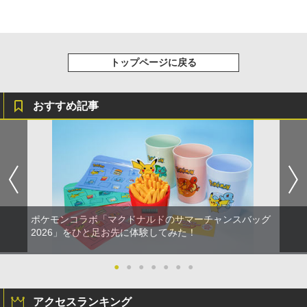
トップページに戻る
おすすめ記事
ポケモンコラボ「マクドナルドのサマーチャンスバッグ
2026」をひと足お先に体験してみた！
●
●
●
●
●
●
●
アクセスランキング