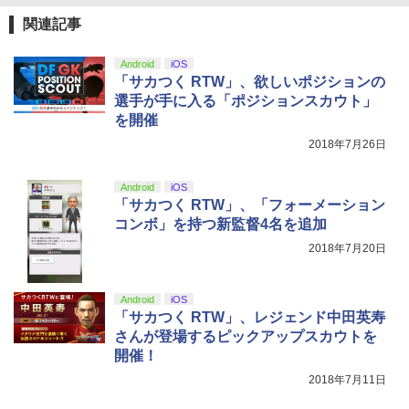
ZCT2J01)
￥8,580
￥2,618
関連記事
￥9,000
￥10,737
NewスーパーマリオブラザーズWii ノコ
劇場版「鬼滅の刃」無限城編 第一章 猗
5
4
Android
iOS
ノコエアホッケー
窩座再来 完全生産限定版 [Blu-ray]
劇場版「鬼滅の刃」無限城編 第一章 猗
5
「サカつく RTW」、欲しいポジションの
【純正品】Xbox ワイヤレス コントロー
窩座再来(完全生産限定版)【Blu-ray】 [
ニンテンドープリペイド番号 5000円|オ
5
5
￥1,254
￥8,698
選手が手に入る「ポジションスカウト」
【純正品】DualSense ワイヤレスコン
ラー (カーボンブラック)
吾峠呼世晴 ]
ンラインコード版
5
を開催
トローラー(CFI-ZCT2J)
￥8,020
￥8,690
￥5,000
2018年7月26日
￥10,737
【Amazon.co.jp限定】劇場版モノノ怪
5
Android
iOS
第三章 蛇神 (オリジナル特典:オリジナル
「サカつく RTW」、「フォーメーション
巾着＋メーカー特典:【坤と離】二振りの
コンボ」を持つ新監督4名を追加
剣、十翼より来たる！スタジオ描き下ろ
しイラストボード付) [DVD]
2018年7月20日
￥8,800
Android
iOS
「サカつく RTW」、レジェンド中田英寿
さんが登場するピックアップスカウトを
開催！
2018年7月11日