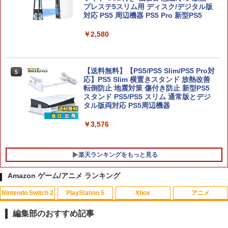
ELDEN RING Tarnished Edition Swit
5
プレステ5スリム用 ディスク/デジタル版
ch2版
対応 PS5 周辺機器 PS5 Pro 新型PS5
￥8,298
￥2,580
【送料無料】【PS5/PS5 Slim/PS5 Pro対
5
応】PS5 Slim 横置きスタンド 放熱改善
転倒防止 地震対策 傷付き防止 新型PS5
スタンド PS5/PS5 スリム 通常版とデジ
タル版両対応 PS5周辺機器
￥3,576
楽天ランキングをもっと見る
Amazon ゲーム/アニメ ランキング
Nintendo Switch 2
PlayStation 5
Xbox
アニメ
【中古】マリオパーティDS
【お買い物マラソン！ポイント5倍★8/1
1
1
1 01：59まで】 0174 中古BD＃ 魔法少
編集部のおすすめ記事
女まどか☆マギカ ポータブル スペシャ
￥251
ル映像収録 Blu-rayDisc