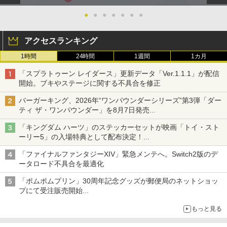
●
●
●
●
●
●
●
アクセスランキング
1時間
24時間
1週間
1カ月
「スプラトゥーン レイダース」更新データ「Ver.1.1.1」が配信
開始。ブキやステージに関する不具合を修正
バーガーキング、2026年“ワンパウンダーシリーズ”第3弾「ダー
ティ ザ・ワンパウンダー」を8月7日発売
「特製ガーリックマヨソース」を使用した超大型チーズバーガー
「キングダム ハーツ」のステッカーセットが映画「トイ・スト
ーリー5」の入場特典として配布決定！
本日8月7日より先着・数量限定で配布
「ファイナルファンタジーXIV」緊急メンテへ。Switch2版のデ
ータロード不具合を最適化
「ポムポムプリン」30周年記念グッズが郵便局のネットショッ
プにて受注販売開始
「おもちもちもちクッション」など今年だけの限定商品が登場
もっと見る