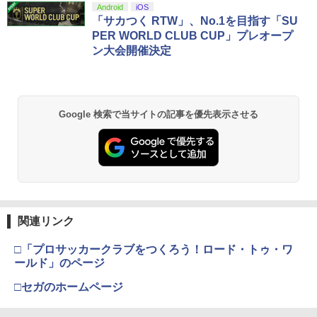
スプラトゥーン レイダース|オンライン
PlayStation 5 デジタル・エディション
【純正品】Xbox ワイヤレス コントロー
【Amazon.co.jp限定】劇場版モノノ怪
Android
iOS
1
1
1
1
コード版
日本語専用 Console Language: Japan
ラー + USB-C® ケーブル
第三章 蛇神 (Amazon.co.jp限定オリジ
「サカつく RTW」、No.1を目指す「SU
￥550
ese only (CFI-2200B01)
ナル三方背収納ケース付きコレクション)
PER WORLD CLUB CUP」プレオープ
(オリジナル特典:オリジナル巾着＋メー
￥5,832
￥8,300
ン大会開催決定
【中古】ガンダムアサルトサヴァイブ P
カー特典:【坤と離】二振りの剣、十翼よ
2
￥55,000
SP the Best
り来たる！スタジオ描き下ろしイラスト
真奈美&ナミ スプライト【Blu-ray】 [ 有
2
ボード付) [Blu-ray]
村しのぶ ]
￥406
Xbox プリペイドカード 5,000円 デジタ
2
￥10,780
スプラトゥーン レイダース -Switch2
Beast of Reincarnation -PS5 【特典】
ルコード 【旧 Xbox ギフトカード】 [オ
2
2
￥4,400
Google 検索で当サイトの記事を優先表示させる
プロダクトコード 封入
ンラインコード]
￥6,455
【中古】【PS4】ファークライ5
3
￥7,286
￥5,000
劇場版「鬼滅の刃」無限城編 第一章 猗
2
窩座再来 通常版 [Blu-ray]
￥843
機動戦士ガンダム 閃光のハサウェイ(4K
3
ULTRA HD Blu-ray)【4K ULTRA HD】 [
￥3,964
小野賢章 ]
【純正品】Xbox ワイヤレス コントロー
3
Nintendo Switch 2(日本語・国内専用)
【純正品】ディスクドライブ(CFI-ZDD1
3
ラー (ロボット ホワイト)
3
J) PlayStation 5
関連リンク
￥5,601
￥55,871
￥7,681
【セット商品】Minecraft ぷっくりっ
4
￥11,849
□「プロサッカークラブをつくろう！ロード・トゥ・ワ
たいシール クリーパー＆エンダーマン
劇場版「鬼滅の刃」無限城編 第一章 猗
3
ールド」のページ
+ Minecraft ぷっくりったいシール モ
窩座再来 通常版 [DVD]
舞台「忍たま乱太郎」～みんなニコニ
4
チーフ
□セガのホームページ
コ、はい、どうぞ!の段～【Blu-ray】 [
【純正品】Xbox 充電式バッテリー + US
4
￥3,523
【純正品】DualSense ワイヤレスコン
早川維織 ]
B-C ケーブル
ニンテンドープリペイド番号 9000円|オ
4
4
￥1,210
トローラー ミッドナイト ブラック(CFI-
ンラインコード版