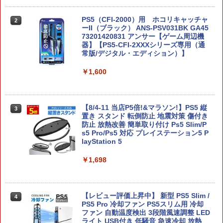
コナミデジタルエンタテインメント 【S
2
witch】パワフルプロ野球2026-2027 [H
AC-P-BQPYA NSW パワフルプロヤキュ
PS5（CFI-2000）用 ホコリキャッチャ
2
ウ 2026-2027]
ーII（ブラック） ANS-PSV031BK GA45
73201420831 アンサー【ゲーム周辺機
器】【PS5-CFI-2XXXシリーズ専用（通
￥7,620
常版/デジタル・エディション）】
￥1,600
空の軌跡 the 2nd Nintendo Switch 2 E
3
dition 通常版 【Switch2】 NXS-P-BTW
MC
【8/4-11 当店P5倍!&マラソン!】PS5 縦
3
置き スタンド 転倒防止 地震対策 傷付き
￥7,696
防止 放熱改善 簡単取り付け Ps5 Slim/P
s5 Pro/Ps5 対応 プレイステーション5 P
layStation 5
【新品】Switch2 ゲームソフト ゼルダの
4
￥1,698
伝説 ブレス オブ ザ ワイルド Nintendo
Switch 2 Edition
￥8,000
【レビュー評価上昇中】 新型 PS5 Slim /
4
PS5 Pro 冷却ファン PS5スリム用 冷却
ファン 自動温度検出 3段階風速調整 LED
ライト USB付き 低騒音 急速冷却 放熱