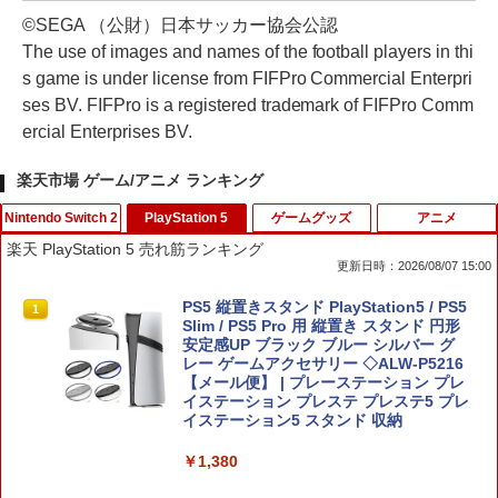
©SEGA （公財）日本サッカー協会公認
The use of images and names of the football players in thi
s game is under license from FIFPro Commercial Enterpri
ses BV. FIFPro is a registered trademark of FIFPro Comm
ercial Enterprises BV.
楽天市場 ゲーム/アニメ ランキング
Nintendo Switch 2
PlayStation 5
ゲームグッズ
アニメ
楽天 PlayStation 5 売れ筋ランキング
更新日時：2026/08/07 15:00
任天堂 【Switch2】スーパーマリオブラ
PS5 縦置きスタンド PlayStation5 / PS5
1
1
ザーズ ワンダー Nintendo Switch 2 Edi
Slim / PS5 Pro 用 縦置き スタンド 円形
tion ＋ みんなでリンリンパーク [NXS-P
安定感UP ブラック ブルー シルバー グ
-AQMXB NSW2 ス-パ-マリオブラザ-ズ
レー ゲームアクセサリー ◇ALW-P5216
ワンダ- ミンナデリンリンパ-ク]
【メール便】 | プレーステーション プレ
イステーション プレステ プレステ5 プレ
イステーション5 スタンド 収納
￥7,570
￥1,380