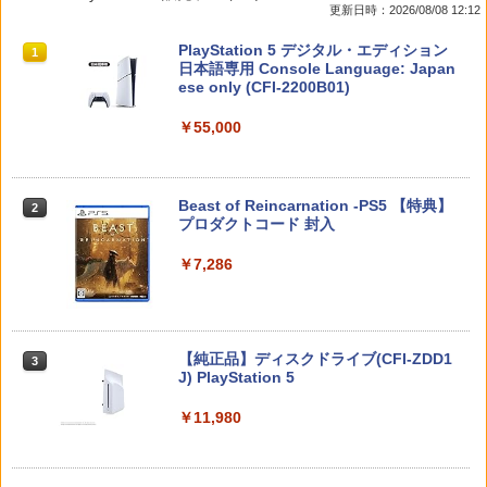
更新日時：2026/08/08 12:12
witch 2 Edition [NXS-P-AUBQB NSW2
ステ5用 シリコンカバー コントローラー
￥864
ゼノブレイド ディフィニティブ エディ
ケース コントローラーカバー 保護カバ
￥1,412
スプラトゥーン レイダース|オンライン
PlayStation 5 デジタル・エディション
ション]
ー 保護ケース DualSense オープン設計
1
1
コード版
日本語専用 Console Language: Japan
人気 オススメ 装着したまま充電可能 白
ese only (CFI-2200B01)
黒赤青 コントローラー用ケース
￥6,810
￥5,832
￥55,000
￥580
【8/11まで！抽選で最大全額ポイントバ
【中古】【Blu−ray】トイ・ストーリー3
2
2
ック】 1ヶ月保証！ 8BitDo USB Wirele
スーパー・セット / リー・アンクリッ
ss Adapter 2 ワイヤレス USBアダプタ
チ【監督】
ヨッシーとフカシギの図鑑
2
ー2 アダプタ スイッチ 8bit Switch Pro
スプラトゥーン レイダース -Switch2
Windows Mac Raspbery Xbox Series
Beast of Reincarnation -PS5 【特典】
2
【楽天1位】【即日発送】PS5 コントロ
￥1,648
2
￥7,021
2
X＆S One コントローラー Bluetoothコ
プロダクトコード 封入
ーラー 充電スタンド ps5 DualSense Ed
ントローラー PS5 PS4
￥6,446
ge コントローラー 充電器 USB給電式 充
電スタンド ソニー プレイステーション5
￥7,286
PlayStation5 コントローラー対応 プレ
￥2,690
【送料無料】劇場版「鬼滅の刃」無限城
3
ステ コントローラー 急速 プレステ5 LE
編 第一章 猗窩座再来(通常版)【Blu-ra
Dライト
FINAL FANTASY X/X-2 HD Remaster
y】/アニメーション[Blu-ray]【返品種別
3
【Switch2】 POT-P-ABPVA
A】
Nintendo Switch 2(日本語・国内専用)
￥1,980
【純正品】ディスクドライブ(CFI-ZDD1
3
【中古】Minecraft (マインクラフト) - S
3
3
J) PlayStation 5
witch
￥7,106
￥4,400
￥55,491
￥11,980
￥2,910
【新品】PS5 Dead by Daylight スペシ
3
ャルエディション 公式日本版【CERO:
サマーウォーズ ブルーレイ blu-ray 劇場
4
Z】【メール便】
MAGES. 【Joshinオリジナル特典付】
版 北米版 最新盤 アニメ ブルーレイ 細田
4