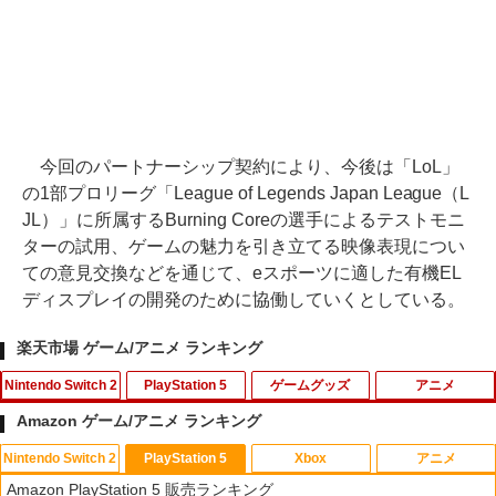
今回のパートナーシップ契約により、今後は「LoL」
の1部プロリーグ「League of Legends Japan League（L
JL）」に所属するBurning Coreの選手によるテストモニ
ターの試用、ゲームの魅力を引き立てる映像表現につい
ての意見交換などを通じて、eスポーツに適した有機EL
ディスプレイの開発のために協働していくとしている。
楽天市場 ゲーム/アニメ ランキング
Nintendo Switch 2
PlayStation 5
ゲームグッズ
アニメ
Amazon ゲーム/アニメ ランキング
Nintendo Switch 2
PlayStation 5
Xbox
アニメ
任天堂 【Switch2】ゼノブレイド ディフ
PS5コントローラー用シリコンケース Pl
【中古】ルイージマンション
【中古】【Blu−ray】この世界の片隅
1
1
1
1
Amazon PlayStation 5 販売ランキング
ィニティブ・エディション Nintendo S
ayStation5用 プレイステーション プレ
に ブックレット付 / 片渕須直【監督】