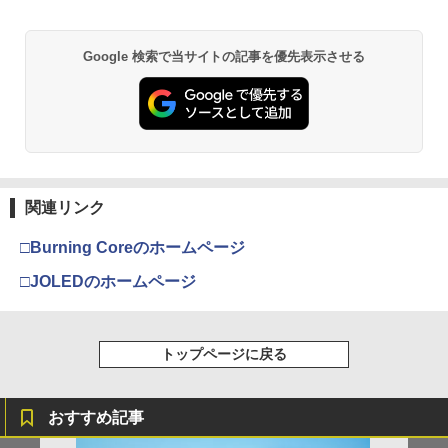
【純正品】Xbox ワイヤレス コントロー
2
劇場版「鬼滅の刃」無限城編 第一章 猗
ラー (ロボット ホワイト)
2
Google 検索で当サイトの記事を優先表示させる
窩座再来 通常版 [DVD]
￥7,681
￥3,523
【純正品】Xbox ワイヤレス コントロー
3
ラー (カーボンブラック)
【Amazon.co.jp限定】劇場版モノノ怪
3
第三章 蛇神 (Amazon.co.jp限定オリジ
関連リンク
￥8,020
ナル三方背収納ケース付きコレクション)
(オリジナル特典:オリジナル巾着＋メー
□Burning Coreのホームページ
カー特典:【坤と離】二振りの剣、十翼よ
り来たる！スタジオ描き下ろしイラスト
□JOLEDのホームページ
【純正品】Xbox 充電式バッテリー + US
4
ボード付) [Blu-ray]
B-C ケーブル
￥10,780
￥2,618
トップページに戻る
劇場版「鬼滅の刃」無限城編 第一章 猗
4
窩座再来 完全生産限定版 [Blu-ray]
おすすめ記事
【国内正規品】Thrustmaster スラスト
5
マスター TH8S シフター - PC、PS4、P