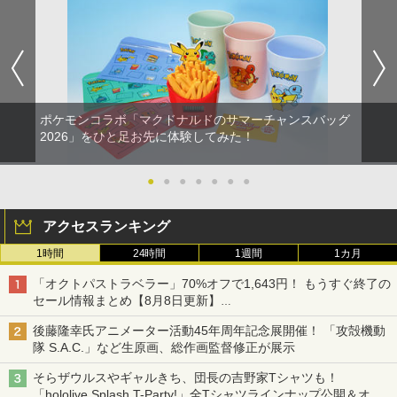
￥8,698
S5、PS5 Pro、Xbox One、Xbox Serie
s X|S 対応の高精度 H パターン シフター
￥14,141
【Amazon.co.jp限定】劇場版モノノ怪
5
第三章 蛇神 (オリジナル特典:オリジナル
巾着＋メーカー特典:【坤と離】二振りの
ポケモンコラボ「マクドナルドのサマーチャンスバッグ
剣、十翼より来たる！スタジオ描き下ろ
2026」をひと足お先に体験してみた！
しイラストボード付) [DVD]
￥8,800
●
●
●
●
●
●
●
アクセスランキング
1時間
24時間
1週間
1カ月
「オクトパストラベラー」70%オフで1,643円！ もうすぐ終了の
セール情報まとめ【8月8日更新】
ニンテンドーeショップでは「大神 絶景版」が67%オフで990円
後藤隆幸氏アニメーター活動45年周年記念展開催！ 「攻殻機動
隊 S.A.C.」など生原画、総作画監督修正が展示
そらザウルスやギャルきち、団長の吉野家Tシャツも！
「hololive Splash T-Party!」全Tシャツラインナップ公開＆オン