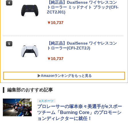
【Switch2】STEINS;GATE RE:BOOT
【純正品】DualSense ワイヤレスコン
守 summer wars BD USA正規品 海外版
ニンテンドープリペイド番号 9000円|オ
4
4
（シュタインズゲート リブート） 通常
￥3,220
[Switch] Nintendo Switch Online + 追
トローラー ミッドナイト ブラック(CFI-
日本語 英語 他言語 Summer Wars
ンラインコード版
4
版 [BEE-P-AB55A NSW2 シュタインズ
加パック個人プラン12か月（365日間）
ZCT2J01)
ゲ-ト リブ-ト ツウジョウ]
利用券 （ダウンロード版） ※1,000ポ
￥5,500
￥9,000
イントまでご利用可
￥10,737
￥7,290
【当店独自で＋P10倍★要エントリー】
4
￥5,900
【中古】[PS5] ファンタジーライフi グル
グルの竜と時をぬすむ少女 レベルファイ
シュタインズ・ゲート コンプリート シ
ニンテンドープリペイド番号 5000円|オ
5
5
ブ(20250522)
【純正品】DualSense ワイヤレスコン
リーズ ブルーレイ 全話 Steins Gate : T
ンラインコード版
5
龍の国 ルーンファクトリー Nintendo S
トローラー(CFI-ZCT2J)
he Complete Series STEINS;GATE シ
5
witch 2 Edition
￥3,980
TAITO TAS-L-001 アーケードメモリー
ュタインズゲート blu-ray Steins ; Gate
5
￥5,000
ズVOL.1 Lite [イーグレットツー ミニ用
全話 廉価版 日本語 英語 正規品 シュタイ
￥10,737
ソフト]
ンズ ゲート ブルーレイ コンプリート シ
￥7,458
リーズ リージョン B
￥6,580
●【中古】 クレールオブスキュール：エ
5
Amazonランキングをもっと見る
クスペディション33 PS5 【CERO Z(18
￥5,500
才以上対象)】
編集部のおすすめ記事
￥5,010
【純正品】Xbox ワイヤレス コントロー
劇場版「鬼滅の刃」無限城編 第一章 猗
eスポーツ
1
1
ラー + USB-C® ケーブル
窩座再来 通常版 [Blu-ray]
プロレーサーの塚本奈々美選手がeスポー
ツチーム「Burning Core」のプロモーシ
￥8,300
￥3,982
ョンディレクターに就任！