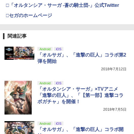
￥11,849
カー特典:【坤と離】二振りの剣、十翼よ
□「オルタンシア・サーガ -蒼の騎士団-」公式Twitter
マシンロボ ぶっちぎりバトルハッカーズ
4
り来たる！スタジオ描き下ろしイラスト
全31話BOXセット ブルーレイ【Blu-ra
【純正品】Xbox 充電式バッテリー + US
4
ボード付) [Blu-ray]
□セガのホームページ
y】
B-C ケーブル
【純正品】DualSense ワイヤレスコン
ニンテンドープリペイド番号 9000円|オ
4
4
￥10,780
トローラー ミッドナイト ブラック(CFI-
￥7,300
ンラインコード版
￥2,618
ZCT2J01)
関連記事
￥9,000
￥10,737
劇場版「鬼滅の刃」無限城編 第一章 猗
4
劇場版「鬼滅の刃」無限城編 第一章 猗
Android
iOS
5
窩座再来 完全生産限定版 [Blu-ray]
窩座再来(完全生産限定版)【Blu-ray】 [
【国内正規品】Thrustmaster スラスト
「オルサガ」、「進撃の巨人」コラボ第2
5
吾峠呼世晴 ]
マスター TH8S シフター - PC、PS4、P
ニンテンドープリペイド番号 5000円|オ
弾を開始
5
￥8,698
【純正品】DualSense ワイヤレスコン
S5、PS5 Pro、Xbox One、Xbox Serie
ンラインコード版
5
2018年7月12日
トローラー(CFI-ZCT2J)
s X|S 対応の高精度 H パターン シフター
￥8,690
￥5,000
￥10,737
￥14,141
Android
iOS
『映画 ラブライブ！蓮ノ空女学院スクー
「オルタンシア・サーガ」×TVアニメ
5
ルアイドルクラブ Bloom Garden Part
「進撃の巨人」、「【第一部】進撃コラ
y』Blu-ray（特装限定版）
ボガチャ」を開催！
2018年7月5日
￥8,589
Android
iOS
「オルサガ」、「進撃の巨人」コラボ開