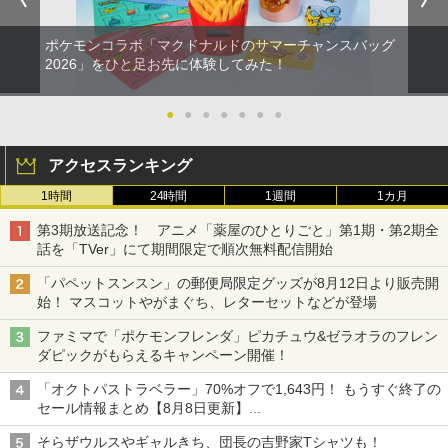
ポケモンコラボ「マクドナルドのサマーチャンスバッグ
2026」をひと足お先に体験してみた！
●
●
●
●
●
●
●
アクセスランキング
1時間
24時間
1週間
1カ月
第3期放送記念！ アニメ「薬屋のひとりごと」第1期・第2期全
話を「TVer」にて期間限定で順次無料配信開始
「パペットスンスン」の郵便局限定グッズが8月12日より販売開
始！ マスコットやがまぐち、レターセットなどが登場
ファミマで「ポケモンフレンダ」ピカチュウ&ゼラオラのフレン
ダピックがもらえるキャンペーン開催！
「オクトパストラベラー」70%オフで1,643円！ もうすぐ終了の
セール情報まとめ【8月8日更新】
ニンテンドーeショップでは「大神 絶景版」が67%オフで990円
そらザウルスやギャルきち、団長の吉野家Tシャツも！