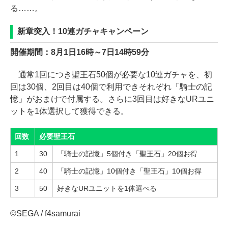
る……。
新章突入！10連ガチャキャンペーン
開催期間：8月1日16時～7日14時59分
通常1回につき聖王石50個が必要な10連ガチャを、初
回は30個、2回目は40個で利用できそれぞれ「騎士の記
憶」がおまけで付属する。さらに3回目は好きなURユニ
ットを1体選択して獲得できる。
回数
必要聖王石
1
30
「騎士の記憶」5個付き「聖王石」20個お得
2
40
「騎士の記憶」10個付き「聖王石」10個お得
3
50
好きなURユニットを1体選べる
©SEGA / f4samurai