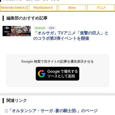
Nintendo Switch 2
PlayStation 5
Xbox
アニメ
マクロスプラス MOVIE EDITION【Blu-r
1
ay】 [ 山崎たくみ ]
編集部のおすすめ記事
￥4,070
スプラトゥーン レイダース|オンライン
PlayStation 5 デジタル・エディション
【純正品】Xbox ワイヤレス コントロー
劇場版「鬼滅の刃」無限城編 第一章 猗
Android
iOS
1
1
1
1
コード版
日本語専用 Console Language: Japan
ラー + USB-C® ケーブル
窩座再来 通常版 [Blu-ray]
「オルサガ」TVアニメ「進撃の巨人」と
ese only (CFI-2200B01)
のコラボ第3弾イベントを開催
￥5,832
￥8,300
￥3,982
￥55,000
Flow【Blu-ray】 [ ギンツ・ジルバロデ
2
ィス ]
【純正品】Xbox ワイヤレス コントロー
￥4,316
2
Google 検索で当サイトの記事を優先表示させる
スプラトゥーン レイダース -Switch2
劇場版「鬼滅の刃」無限城編 第一章 猗
Beast of Reincarnation -PS5 【特典】
ラー (ロボット ホワイト)
2
2
2
窩座再来 通常版 [DVD]
プロダクトコード 封入
￥6,447
￥7,681
￥3,523
￥7,286
【楽天ブックス限定先着特典】「超かぐ
3
や姫！」通常版【Blu-ray】(アクリルコ
ースター) [ 夏吉ゆうこ ]
【純正品】Xbox ワイヤレス コントロー
3
ラー (カーボンブラック)
関連リンク
Nintendo Switch 2(日本語・国内専用)
【Amazon.co.jp限定】劇場版モノノ怪
【純正品】ディスクドライブ(CFI-ZDD1
3
3
￥6,800
3
第三章 蛇神 (Amazon.co.jp限定オリジ
J) PlayStation 5
￥8,020
ナル三方背収納ケース付きコレクション)
￥55,491
□「オルタンシア・サーガ -蒼の騎士団-」のページ
(オリジナル特典:オリジナル巾着＋メー