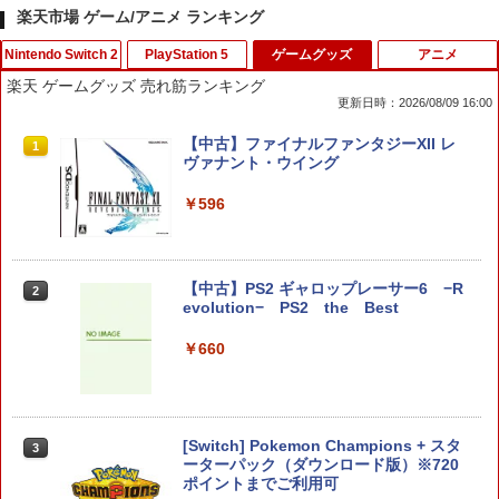
楽天市場 ゲーム/アニメ ランキング
Nintendo Switch 2
PlayStation 5
ゲームグッズ
アニメ
楽天 ゲームグッズ 売れ筋ランキング
更新日時：2026/08/09 16:00
【特典】進撃の巨人3 Switch2版(【早
【特典】BLUE REFLECTION Quartet:
【中古】ファイナルファンタジーXII レ
1
1
1
期購入封入特典】DLC)
少女たちのキセキ PS5版(【早期購入特
ヴァナント・ウイング
典】特別フォトフレーム「Quartet」)
￥8,518
￥596
￥6,342
【中古】PS2 ギャロップレーサー6 −R
2
ダービースタリオン2 【Switch2】 POT-
【特典】真・三國無双2 with 猛将伝 Re
2
2
evolution− PS2 the Best
P-AB73A
mastered PS5版(【早期購入封入特
典】「赤兎鐙『真・三國無双2』レトロ
￥660
スタイル」DLC)
￥8,582
￥6,358
[Switch] Pokemon Champions + スタ
3
任天堂 マリオカート ワールド【Switch
3
ーターパック（ダウンロード版）※720
2】 BEEPAAAAA [BEEPAAAAA]
【特典】ファイナルファンタジー レゾナ
ポイントまでご利用可
3