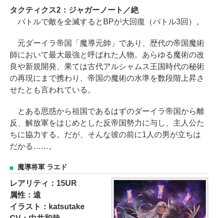
タクティクス2：ジャガーノート／絶
バトルで敵を全滅するとBPが大回復（バトル3回）。
元ダーイラ帝国「魔導元帥」であり、歴代の帝国魔術
師において最大最強と呼ばれた人物。あらゆる魔術の改
良や新規開発、果ては古代アルシャムス王国時代の秘術
の再現にまで携わり、帝国の魔術の水準を数段階上昇さ
せたとも言われている。
とある思惑から祖国であるはずのダーイラ帝国から離
反、解放軍をはじめとした反帝国勢力に与し、主人公た
ちに協力する。だが、そんな彼の前に1人の男が立ちは
だかる……。
魔導将軍 ラエド
レアリティ：15UR
属性：遠
イラスト：katsutake