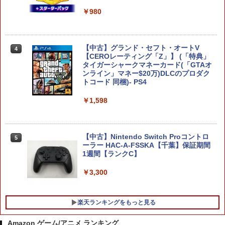
ンス PS5版(【初回封入特典】魔導船＆
￥8,960
かけだし騎士の応援パック・かけだし騎
￥980
士のスタートダッシュパック)
￥6,526
【中古】グランド・セフト・オートV
4
任天堂 【Switch2】マリオカート ワール
4
【CEROレーティング「Z」】 (「特典」
ド [BEE-P-AAAAA NSW2 マリオカ-ト
タイガーシャークマネーカード(「GTAオ
ワ-ルド]
サドン ストライク 5 デラックスエディシ
ンライン」マネー$20万)DLCのプロダク
4
ョン
トコード 同梱)- PS4
￥8,970
￥6,628
￥1,598
Nintendo Switch 2 オールインボックス
5
【中古】Nintendo Switch Proコントロ
5
￥9,073
【特典】ドラゴンクエストモンスターズ
5
ーラー HAC-A-FSSKA【千葉】保証期間
4 枯れ木の国のビアンカ・フローラ P
1週間【ランクC】
S5版(【早期購入封入特典】冒険スター
トダッシュセット)
￥3,300
￥7,199
楽天ランキングをもっと見る
Amazon ゲーム/アニメ ランキング