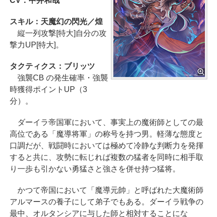
CV：中井和哉
スキル：天魔幻の閃光／煌
縦一列攻撃[特大]自分の攻
撃力UP[特大]。
タクティクス：ブリッツ
強襲CB の発生確率・強襲
時獲得ポイントUP（3
分）。
ダーイラ帝国軍において、事実上の魔術師としての最
高位である「魔導将軍」の称号を持つ男。軽薄な態度と
口調だが、戦闘時においては極めて冷静な判断力を発揮
すると共に、攻勢に転じれば複数の猛者を同時に相手取
り一歩も引かない勇猛さと強さを併せ持つ猛将。
かつて帝国において「魔導元帥」と呼ばれた大魔術師
アルマースの養子にして弟子でもある。ダーイラ戦争の
最中、オルタンシアに与した師と相対することにな