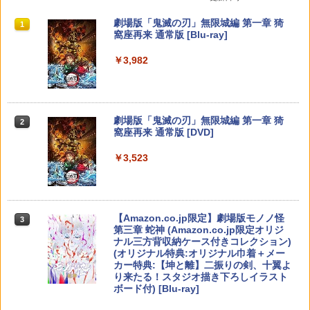
ァームウェア プロコン プロコン2 プロコ
CoD 高感度 銀繊維 手汗対策 鬼サック 6
晴 ]
ントローラー スイッチ2 スイッチ Switc
個入り
スプラトゥーン レイダース|オンライン
PlayStation 5 デジタル・エディション
【純正品】Xbox ワイヤレス コントロー
劇場版「鬼滅の刃」無限城編 第一章 猗
h コントローラー ワイヤレスコントロー
1
1
1
1
￥3,960
コード版
日本語専用 Console Language: Japan
ラー + USB-C® ケーブル
窩座再来 通常版 [Blu-ray]
ラー 連射機能 ワイヤレス switch2コン
￥1,280
ese only (CFI-2200B01)
トローラ Switch2コントローラー
￥5,832
￥8,300
￥3,982
￥55,000
￥2,960
【中古】【開封品】青春ブタ野郎はサン
2
【中古】 ドラゴンボール Sparking！
タクロースの夢を見ない 1 [完全生産限
2
ZERO／PS5
定版]＜Blu-ray＞（代引き不可）6552
【純正品】Xbox ワイヤレス コントロー
2
スプラトゥーン レイダース -Switch2
劇場版「鬼滅の刃」無限城編 第一章 猗
Beast of Reincarnation -PS5 【特典】
ラー (ロボット ホワイト)
2
2
Switch2用 温度モニターファン
2
￥2,783
￥4,000
2
窩座再来 通常版 [DVD]
プロダクトコード 封入
￥6,449
￥7,681
￥3,224
￥3,523
￥7,286
【楽天ブックス限定全巻購入特典】逃げ
3
70年代風ロボットアニメ ゲッP-X PS5
上手の若君 9 (完全生産限定版)【Blu-r
3
版
【純正品】Xbox ワイヤレス コントロー
ay】(描き下ろしイラスト(時行 B)使用 A
3
ラー (カーボンブラック)
3タペストリー+アクリルキーホルダー) [
Nintendo Switch 2(日本語・国内専用)
【Amazon.co.jp限定】劇場版モノノ怪
【純正品】ディスクドライブ(CFI-ZDD1
3
3
【お買い物マラソン期間限定♪最大30％O
3
松井優征 ]
￥3,878
3
第三章 蛇神 (Amazon.co.jp限定オリジ
J) PlayStation 5
FF】【tomtoc公式店】 Switch 2対応 ハ
￥8,020
ナル三方背収納ケース付きコレクション)
￥55,491
ードケース FancyCase-G05 Nintendo
￥7,150
(オリジナル特典:オリジナル巾着＋メー
2025年 スイッチ2モデル用 スリムケース
￥11,980
カー特典:【坤と離】二振りの剣、十翼よ
持ち運び キャリングケース 耐衝撃 薄型
り来たる！スタジオ描き下ろしイラスト
ハードポーチ ゲームカード12枚収納 ア
【中古】REANIMAL(リアニマル)ソフト:
【純正品】Xbox 充電式バッテリー + US
4
4
ボード付) [Blu-ray]
クセサリーポーチ
プレイステーション5ソフト／アクショ
B-C ケーブル
【楽天ブックス限定全巻購入特典+先着
4
ン・ゲーム
【純正品】DualSense ワイヤレスコン
ニンテンドープリペイド番号 9000円|オ
4
特典】逃げ上手の若君 7 (完全生産限定