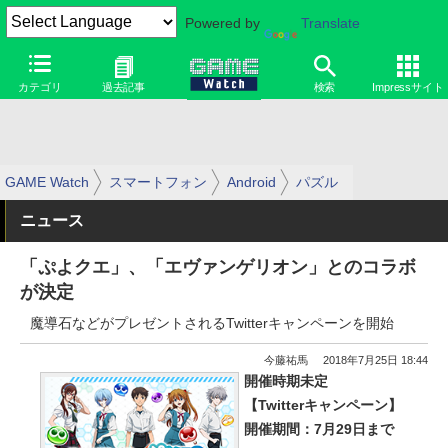
Powered by
Translate
カテゴリ
過去記事
検索
Impressサイト
GAME Watch
スマートフォン
Android
パズル
ニュース
「ぷよクエ」、「エヴァンゲリオン」とのコラボ
が決定
魔導石などがプレゼントされるTwitterキャンペーンを開始
今藤祐馬
2018年7月25日 18:44
開催時期未定
【Twitterキャンペーン】
開催期間：7月29日まで