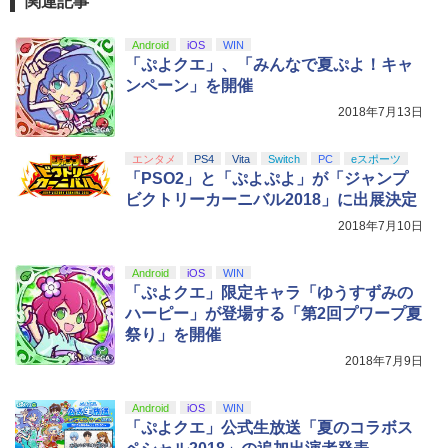
関連記事
Android
iOS
WIN
「ぷよクエ」、「みんなで夏ぷよ！キャ
ンペーン」を開催
2018年7月13日
エンタメ
PS4
Vita
Switch
PC
eスポーツ
「PSO2」と「ぷよぷよ」が「ジャンプ
ビクトリーカーニバル2018」に出展決定
2018年7月10日
Android
iOS
WIN
「ぷよクエ」限定キャラ「ゆうすずみの
ハーピー」が登場する「第2回プワープ夏
祭り」を開催
2018年7月9日
Android
iOS
WIN
「ぷよクエ」公式生放送「夏のコラボス