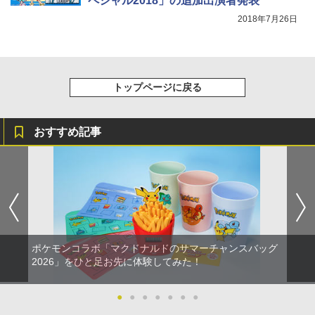
ペシャル2018」の追加出演者発表
2018年7月26日
トップページに戻る
おすすめ記事
ポケモンコラボ「マクドナルドのサマーチャンスバッグ
2026」をひと足お先に体験してみた！
●
●
●
●
●
●
●