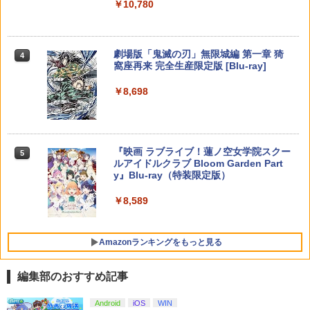
4
￥10,780
￥2,653
トローラー ミッドナイト ブラック(CFI-
ンラインコード版
版)【Blu-ray】(描き下ろしイラスト(時
￥2,618
ZCT2J01)
￥3,930
行 B)使用 A3タペストリー+アクリルキ
ーホルダー+和紙風ステッカーシート) [
￥9,000
￥10,737
松井優征 ]
劇場版「鬼滅の刃」無限城編 第一章 猗
4
【顧客満足度98.3%】 Switch2 ケース
4
窩座再来 完全生産限定版 [Blu-ray]
大容量 Switch2/Switch通常モデル/Swit
がんばれゴエモン大集合！ PS5版
￥7,150
【国内正規品】Thrustmaster スラスト
5
5
ch lite/Switch 有機ELモテルに対応 収納
マスター TH8S シフター - PC、PS4、P
ニンテンドープリペイド番号 5000円|オ
5
￥8,698
バッグ 防水 防塵 耐衝撃 持ち運び便利 ポ
【純正品】DualSense ワイヤレスコン
S5、PS5 Pro、Xbox One、Xbox Serie
￥4,890
ンラインコード版
5
ーチ スタンド/コントローラー/カード/ド
トローラー(CFI-ZCT2J)
s X|S 対応の高精度 H パターン シフター
ックなど収納可能 カバー 収納ボックス
【楽天ブックス限定全巻購入特典】逃げ
￥5,000
5
￥10,737
￥14,141
上手の若君 12 (完全生産限定版)【Blu-
￥2,880
ray】(描き下ろしイラスト(時行 B)使用
『映画 ラブライブ！蓮ノ空女学院スクー
5
A3タペストリー+アクリルキーホルダー)
ルアイドルクラブ Bloom Garden Part
[ 松井優征 ]
y』Blu-ray（特装限定版）
Nintendo Switch 2 ACアダプター
5
￥7,150
￥8,589
￥3,974
Amazonランキングをもっと見る
編集部のおすすめ記事
Android
iOS
WIN