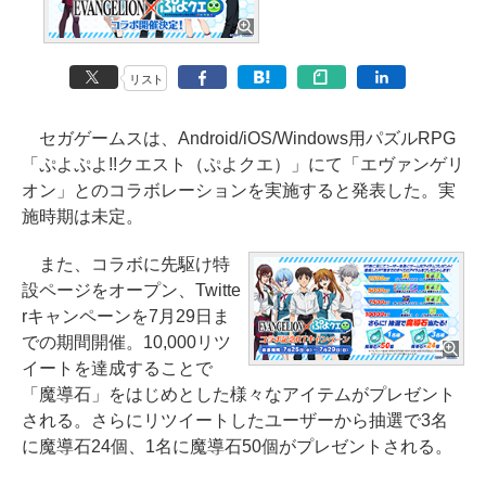
リスト
セガゲームスは、Android/iOS/Windows用パズルRPG
「ぷよぷよ!!クエスト（ぷよクエ）」にて「エヴァンゲリ
オン」とのコラボレーションを実施すると発表した。実
施時期は未定。
また、コラボに先駆け特
設ページをオープン、Twitte
rキャンペーンを7月29日ま
での期間開催。10,000リツ
イートを達成することで
「魔導石」をはじめとした様々なアイテムがプレゼント
される。さらにリツイートしたユーザーから抽選で3名
に魔導石24個、1名に魔導石50個がプレゼントされる。