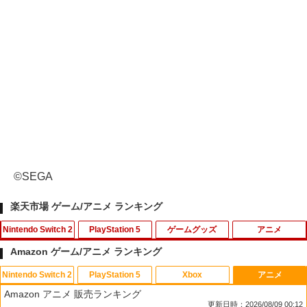
©SEGA
楽天市場 ゲーム/アニメ ランキング
Nintendo Switch 2
PlayStation 5
ゲームグッズ
アニメ
Amazon ゲーム/アニメ ランキング
Nintendo Switch 2
PlayStation 5
Xbox
アニメ
【7週連続1位】inklink公式 Switch / Sw
鬼エイム 指サック ゲーム スマホ ゲーミ
劇場版「鬼滅の刃」無限城編 第一章 猗
1
1
1
Amazon アニメ 販売ランキング
itch2 コントローラー 最新モデル 最新フ
ング FPS 音ゲー 荒野行動 PUBG Apex
窩座再来(通常版)【Blu-ray】 [ 吾峠呼世
更新日時：2026/08/09 00:12