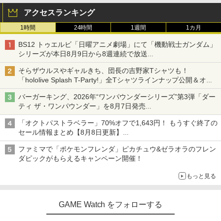
アクセスランキング
1時間
24時間
1週間
1カ月
BS12 トゥエルビ「日曜アニメ劇場」にて「機動戦士ガンダム」
シリーズが本日8月9日から8週連続で放送
初回は「機動戦士ガンダム【HDリマスター版】」
そらザウルスやギャルきち、団長の吉野家Tシャツも！
「hololive Splash T-Party!」全Tシャツラインナップ公開＆オン
ライン販売開始
バーガーキング、2026年“ワンパウンダーシリーズ”第3弾「ダー
ティ ザ・ワンパウンダー」を8月7日発売
「特製ガーリックマヨソース」を使用した超大型チーズバーガー
「オクトパストラベラー」70%オフで1,643円！ もうすぐ終了の
セール情報まとめ【8月8日更新】
ニンテンドーeショップでは「大神 絶景版」が67%オフで990円
ファミマで「ポケモンフレンダ」ピカチュウ&ゼラオラのフレン
ダピックがもらえるキャンペーン開催！
もっと見る
GAME Watch をフォローする