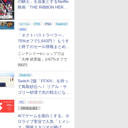
の騎士」を原案とするNetflix
映画「THE RIBBON HERO
リボンヒーロー」本日配信開
始
セール
PS5
PS4
Switch2
WIN
ライブ！蓮
劇場版「鬼滅の刃」無
【Amazon.co.jp限
ヤマトよ永遠に
【Amazon.
「オクトパストラベラー」
クールア
限城編 第一章 猗窩座再
定】劇場版モノノ怪 第
REBEL3199 7 [Blu-
定】劇場版
70%オフで1,643円！ もうす
loom
来 完全生産限定版
三章 蛇神 (オリジナル
ray]
ヤバイやつ」
ぐ終了のセール情報まとめ
y』Blu-
[DVD]
特典:オリジナル巾着＋
ray（Amaz
￥7,828
￥9,900
￥8,760
￥8,800
定版）
メーカー特典:【坤と
典：Blu-
【8月8日更新】
ニンテンドーeショップでは
離】二振りの剣、十翼
ース） [Blu
「大神 絶景版」が67%オフで
より来たる！スタジオ
990円
描き下ろしイラストボ
ード付) [Blu-ray]
Switch2
Switch 2版「FFXIV」を持っ
て鳥取砂丘へ！ リアル・サ
ゴリー砂漠で光の戦士になっ
てみた
PC
イベント
【特別企画】
AIでゲームを面白くする。ホ
ロライブ実況で人気「ミメシ
ス」開発スタジオが掲げ