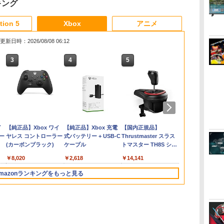
キング
6
3
3
3
3
4
4
4
4
5
5
5
5
6
6
tion 5
Xbox
アニメ
更新日時：2026/08/08 06:12
3
3
3
4
4
4
5
5
5
6
6
6
DARKER THA
 AC
れ
ル
い
メトロイドプライム4
【中古】黒神話：悟空
リコリス・リコイル
劇場版「鬼滅の刃」無
Star Fox (スターフォ
首都高バトル / Tokyo
リコリス・リコイル
劇場版「鬼滅の刃」無
[Switch 2] スプラトゥ
Winning Post 10
[Switch 2] ぽこ あ ポ
TVアニメ 違国日記
【08/11発売
ディスクドラ
ー
ク
エ
ビヨンド Nintendo
ソフト:プレイステーシ
ぶくぶ おおきめアク
限城編 第一章 猗窩座再
ックス)
Xtreme Racer
ぶくぶ おおきめアク
限城編 第一章 猗窩座
ーン レイダース（ダウ
2026 PS5版
ケモン エキスパンショ
Blu-ray 第1+2巻 セッ
[メール便OK
￥30,800
￥11,980
1.
ラ
Switch 2 Edition
ョン5ソフト／ロールプ
リルキーホルダー 06.
来(完全生産限定版)
リルキーホルダー 05.
再来(通常版)【Blu-
ンロード版）※4,800ポ
ンパス（ダウンロード
ト
【NS2】The E
￥5,327
￥6,333
￥6,675
）
ー
レイング・ゲーム
井ノ上たきな（夏服
【Blu-ray】 [ 吾峠呼世
錦木千束（夏服ver.）
ray】 [ 吾峠呼世晴 ]
イントまでご利用可 ■
版）※3,200ポイントま
Scrolls IV: Ob
￥4,939
￥5,700
￥880
￥8,690
￥880
￥3,960
￥6,480
￥4,400
￥19,800
￥6,810
ver.）
晴 ]
でご利用可
Remastered -
ダ
イ
Nintendo Switch 2(日
【純正品】ディスクド
【純正品】Xbox ワイ
ニンテンドープリペイ
【純正品】DualSense
【純正品】Xbox 充電
ニンテンドープリペイ
【純正品】DualSense
【国内正規品】
ニンテンドー
プレイステー
【純正品】Xbox
Edition[予約
ー
本語・国内専用)
ライブ(CFI-ZDD1J)
ヤレス コントローラー
ド番号 9000円|オンラ
ワイヤレスコントロー
式バッテリー + USB-C
ド番号 5000円|オンラ
ワイヤレスコントロー
Thrustmaster スラス
ド番号 1000
トアチケット 10
ワイヤレス 
コ
PlayStation 5
(カーボンブラック)
インコード版
ラー ミッドナイト ブ
ケーブル
インコード版
ラー(CFI-ZCT2J)
トマスター TH8S シフ
インコード版
オンラインコ
ラー Series 2
￥55,871
ラック(CFI-ZCT2J01)
ター - PC、PS4、
Edition (ホ
￥11,980
￥8,020
￥9,000
￥10,737
￥2,618
￥5,000
￥10,737
￥14,141
￥1,000
￥10,000
￥18,500
PS5、PS5 Pro、Xbox
One、Xbox Series X|S
mazonランキングをもっと見る
対応の高精度 H パター
ン シフター
3
4
5
6