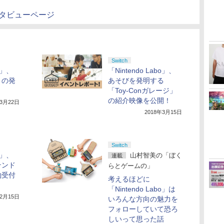
インタビューページ
Switch
bo」、
「Nintendo Labo」、
」の発
あそびを発明する
「Toy-Conガレージ」
の紹介映像を公開！
年3月22日
2018年3月15日
Switch
bo」、
山村智美の「ぼく
連載
テンド
らとゲームの」
約受付
考えるほどに
「Nintendo Labo」は
年2月15日
いろんな方向の魅力を
フォローしていて恐ろ
しいって思った話