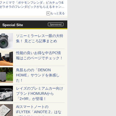
ファミマで「ポケモンフレンダ」ピカチュウ&
ゼラオラのフレンダピックがもらえるキャンペ
ーン開催！
もっと見る
Special Site
ソニーミラーレス一眼の大特
集！ 見どころ記事まとめ
性能の良いお得な中古PC情
報はこのページでチェック！
鳥肌ものの「DENON
HOME」サウンドを体感し
た！
レイズのプレミアムカー向け
ブランドHOMURAから
「2×9R」が登場！
AIスマートノートの
iFLYTEK「AINOTE 2」はな