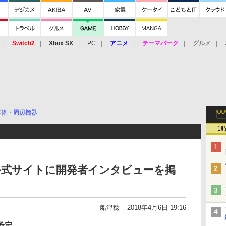
Switch2
Xbox SX
PC
アニメ
テーマパーク
グルメ
 Vita
3DS
アーケード
VR
本体・周辺機器
1
o」、公式サイトに開発者インタビューを掲
船津稔
2018年4月6日 19:16
予定