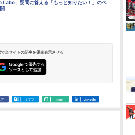
endo Labo、疑問に答える「もっと知りたい！」のペ
開
無
【Amazon.co.jp限
劇場版「鬼滅の刃」無
【Amazon.co.jp限
『映画 ラブ
座再
定】劇場版モノノ怪 第
限城編 第一章 猗窩座
定】劇場版モノノ怪 第
ノ空女学院ス
三章 蛇神
再来 完全生産限定版
三章 蛇神 (オリジナル
イドルクラブ B
(Amazon.co.jp限定オ
[Blu-ray]
特典:オリジナル巾着＋
Garden Part
 検索で当サイトの記事を優先表示させる
￥10,780
￥8,698
￥8,800
￥8,589
リジナル三方背収納ケ
メーカー特典:【坤と
ray（特装限
ース付きコレクション)
離】二振りの剣、十翼
(オリジナル特典:オリ
より来たる！スタジオ
ジナル巾着＋メーカー
描き下ろしイラストボ
特典:【坤と離】二振り
ード付) [DVD]
の剣、十翼より来た
る！スタジオ描き下ろ
しイラストボード付)
[Blu-ray]
ェア
はてブ
note
LinkedIn