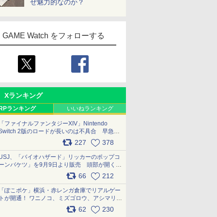
ぜ魅力的なのか？
GAME Watch をフォローする
Xランキング
RPランキング
いいねランキング
「ファイナルファンタジーXIV」Nintendo
Switch 2版のロードが長いのは不具合 早急に
アップデートできるよう対応中
227
378
pic.x.com/s9S3nRCAGa
USJ、「バイオハザード」リッカーのポップコ
ーンバケツ」を9月9日より販売 頭部が開く仕
組み。味は恐怖を堪のう「味噌フレーバー」
66
212
pic.x.com/81MuXGahVM
「ぽこポケ」横浜・赤レンガ倉庫でリアルゲー
トが開通！ ワニノコ、ミズゴロウ、アシマリ登
場シーンをレポート pic.x.com/LDgEByVl6D
62
230