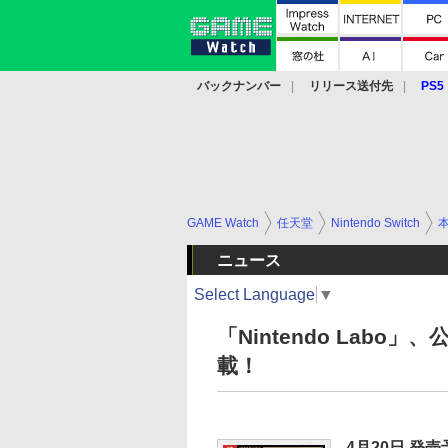
バックナンバー
リリース送付先
PS5
モバイル
eスポーツ
クラウド
PS
GAME Watch
任天堂
Nintendo Switch
ニュース
Select Language
▼
「Nintendo Lab
載！
4月20日 発売