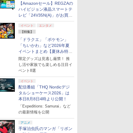
【Amazonセール】REGZAの
ハイビジョン液晶スマートテ
7
8
7
9
10
レビ「24V35N(A)」がお買い
得！
イベント
エンタメ
【特集】
7
7
7
8
8
8
9
9
9
10
10
10
「ドラクエ」「ポケモン」
「ちいかわ」など2026年夏
N BLACK -黒の契約者- Blu-ray BOX (初回限定) 【Blu-ray】
イベントまとめ【夏休み特
★予約】
イブ
鬼武者 Way of the
ファイアーエムブレム
【新品】SONY ソニー PS5 PlayStation5 Pro 
Nintendo Switch 2
【即納(営
]【新品】
Sword 【Switch2】
万紫千紅
7100B01 2025年版
Proコントローラー
送)】Ninte
集】
限定グッズは見逃し厳禁！ 推
lder
POT-P-ABNMA
Switch2
し活や家族でも楽しめる注目イ
￥8,970
￥198,500
￥9,980
livion
用 ニンテ
￥7,730
￥57,200
ベント8選
 Deluxe
ッチ2 本体
プリペイ
ション ス
 Elite
ぽこ あ ポケモン エキ
PlayStation 5 デジタ
GameSir G7 HE 有線
ニンテンドープリペイ
プレイステーション ス
HyperX Clutch
ニンテンドープリペイ
プレイステーション ス
8BitDo M30 Xboxシリ
ニンテンド
【Amazon.
GameSir 
品]
送料無料 
円|オンラ
,000円|
コントロー
スパンションパス|オン
ル・エディション 日本
ゲームコントローラー
ド番号 500円|オンライ
トアチケット 3,000円|
Gladiate Xbox公式ラ
ド番号 2000円|オンラ
トアチケット 15,000円
ーズX | S、Xbox
ド番号 30
定】 Logic
ゲームコン
イベント
switch2 B
ード版
 Core
ラインコード版
語専用 (CFI-2200B01)
XBOX Series X|S
ンコード版
オンラインコード版
イセンス ゲーミング コ
インコード版
|オンラインコード版
One、およびWindows
インコード
コン G92
XBOX Seri
配信番組「THQ Nordicデジ
KB6CA 
ワイト)
+ ディスクドライブ
XBOX One Windows
ントローラー 有線 日本
の有線コントローラー
リスモ7 Fo
XBOX One
R-LOGI
タルショーケース2026」は
￥4,400
￥66,980
￥7,999
￥500
￥3,000
￥4,980
￥2,000
￥15,000
￥4,590
￥3,000
￥38,800
￥6,499
(CFI-ZDD1J) セット
10/11用 PCコントロー
正規代理店品 6L366AA
6ボタンレイアウト - 正
Horizon 6
10/11用
本日8月8日4時より公開！
ラーゲームパッド ホー
式にライセンスされて
ラーゲーム
「Expeditions: Samurai」など
ル効果スティック付き
います
ルエフェク
ビデオゲームコントロ
クと3.5
の最新情報を公開
ーラー（ブラック）
ジャック付
アニメ
7
8
9
10
手塚治虫氏のマンガ「リボン