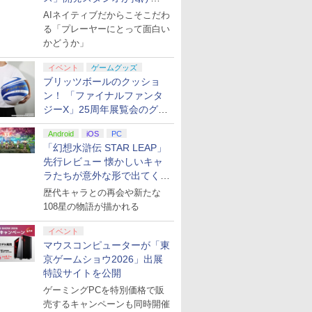
る“AI活用の信念”とは？【講
AIネイティブだからこそこだわ
演レポート】
る「プレーヤーにとって面白い
かどうか」
イベント
ゲームグッズ
ブリッツボールのクッショ
ン！ 「ファイナルファンタ
ジーX」25周年展覧会のグッ
ズ情報が公開
Android
iOS
PC
「幻想水滸伝 STAR LEAP」
先行レビュー 懐かしいキャ
ラたちが意外な形で出てくる
シリーズ完全新作！
歴代キャラとの再会や新たな
108星の物語が描かれる
イベント
マウスコンピューターが「東
京ゲームショウ2026」出展
特設サイトを公開
ゲーミングPCを特別価格で販
売するキャンペーンも同時開催