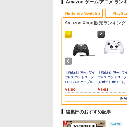
Amazon ゲーム/アニメ ラン
10
1
1
1
1
2
2
2
2
Nintendo Switch 2
PlaySta
Amazon Xbox 販売ランキング
10
10
10
1
1
1
2
2
2
】
 PS5 PlayStation5 Pro CFI-
tendo Switch 2
【即納(営業日内の発
【マラソン期間ポイン
【中古】Lost Soul
【中古】サムライスピ
【中古】Blu-ray▼リト
Nintendo Switch 2
【新品】PS5 がんば
リコリス・リコイ
エアコンカビとりす
年版
oコントローラー
送)】Nintendo
ト2倍＆クーポンあり】
Asideソフト:プレイス
リッツ斬紅郎無双剣 ベ
ル・マーメイド ブルー
アダプター
ゴエモン大集合!【メ
ぶくぶ おおきめア
すい（G型モデル、
Switch2 日本語 国内専
【スイッチ2対応ケース
テーション5ソフト／ア
スト
レイディスク レンタル
ル便】
リルキーホルダー 0
アコンファン掃除ブ
980
￥3,975
用 ニンテンドー スイ
あり】 Nintendo
クション・ゲーム
落ち
錦木千束（制服ver.
シ）スペアブラシカ
￥57,200
￥2,980
￥850
￥350
￥1,799
￥4,890
￥880
￥3,723
ッチ2 本体 任天堂 新型
Switch 2 Switch2 ケー
トリッジ1個付き
テンドープリペイ
イステーション ス
tDo M30 Xboxシリ
ニンテンドープリペイ
【Amazon.co.jp限
GameSir G7 SE 有線
スプラトゥーン レイダ
PlayStation 5 デジタ
【純正品】Xbox ワイ
スプラトゥーン レイ
Beast of
【純正品】Xbox ワ
送料無料 任天堂
ス 有機EL シンプル 名
号 2000円|オンラ
チケット 15,000円
 | S、Xbox
ド番号 3000円|オンラ
定】 Logicool G ハン
ゲームコントローラー
ース|オンラインコード
ル・エディション 日本
ヤレス コントローラー
ース -Switch2
Reincarnation -PS5
ヤレス コントローラ
switch2 BEE-S-
入れ 名前入れ 本体 ス
コード版
ンラインコード版
e、およびWindows
インコード版
コン G923 グランツー
XBOX Series X|S
版
語専用 Console
+ USB-C® ケーブル
【特典】プロダクト
(ロボット ホワイト)
KB6CA [ラッピング可]
イッチ ライト 任天堂
￥6,449
線コントローラー
リスモ7 Forza
XBOX One Windows
Language: Japanese
ード 封入
R-LOGI
ニンテンドー 保護 カバ
000
,000
590
￥3,000
￥38,800
￥6,499
￥5,832
￥55,000
￥8,300
￥7,286
￥7,681
タンレイアウト - 正
Horizon 6 G923d
10/11用 PCコントロー
only (CFI-2200B01)
ー 入れ物 コンパクト
ライセンスされて
ラーゲームパッド ホー
収納
A
す
ルエフェクトスティッ
クと3.5mmオーディオ
ジャック付き
編集部のおすすめ記事
10
1
2
Switch