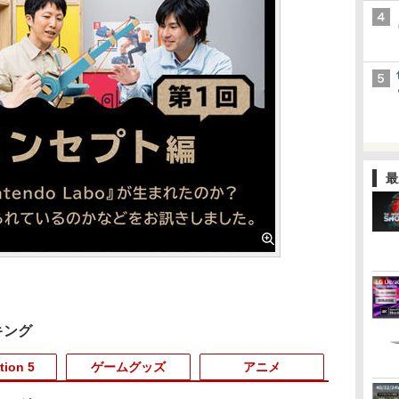
最
キング
tion 5
ゲームグッズ
アニメ