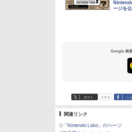
Nint
ージを公
トよ永遠に
【Amazon.co.jp限
劇場版「鬼滅の刃」無
劇場版「鬼滅の刃」
EL3199 7 [Blu-
定】劇場版「僕の心の
限城編 第一章 猗窩座再
限城編 第一章 猗窩
ヤバイやつ」 Blu-
来 通常版 [Blu-ray]
来 通常版 [DVD]
ray（Amazon.co.jp特
Google
760
￥8,800
￥3,982
￥3,523
典：Blu-rayスリーブケ
ース） [Blu-ray]
ポスト
リスト
シ
関連リンク
□「Nintendo Labo」のページ