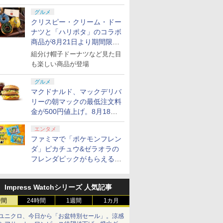
グルメ
クリスピー・クリーム・ドー
ナツと「ハリポタ」のコラボ
商品が8月21日より期間限定
で発売
組分け帽子ドーナツなど見た目
も楽しい商品が登場
グルメ
マクドナルド、マックデリバ
リーの朝マックの最低注文料
金が500円値上げ。8月18日
より1,500円から受付
エンタメ
ファミマで「ポケモンフレン
ダ」ピカチュウ&ゼラオラの
フレンダピックがもらえるキ
ャンペーン開催！
Impress Watchシリーズ 人気記事
時間
24時間
1週間
1カ月
ユニクロ、今日から「お盆特別セール」。涼感