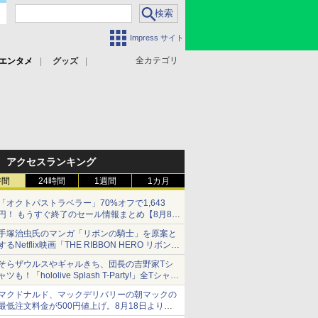
Impress サイト
全カテゴリ
エンタメ
グッズ
アクセスランキング
時間
24時間
1週間
1カ月
「オクトパストラベラー」70%オフで1,643
円！ もうすぐ終了のセール情報まとめ【8月8日
更新】
手塚治虫氏のマンガ「リボンの騎士」を原案と
ニンテンドーeショップでは「大神 絶景版」が
するNetflix映画「THE RIBBON HERO リボンヒ
67%オフで990円
ーロー」本日配信開始
そらザウルスやギャルきち、団長の吉野家Tシ
ャツも！「hololive Splash T-Party!」全Tシャツ
ラインナップ公開＆オンライン販売開始
マクドナルド、マックデリバリーの朝マックの
最低注文料金が500円値上げ。8月18日より
1,500円から受付