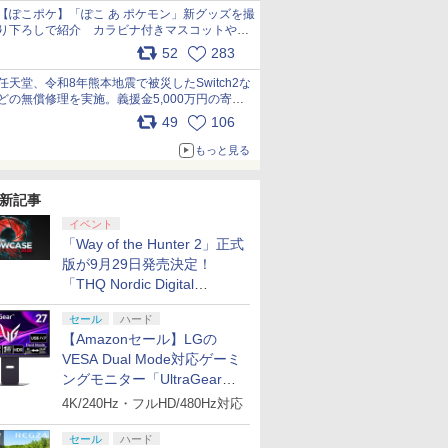
【ぽこポケ】「ぽこ あ ポケモン」新グッズを撮
り下ろしで紹介 カラビナ付きマスコットやス
クエアポーチが仲間入り
52
283
pic.x.com/XmVAgBxaW5
任天堂、令和8年熊本地震で被災したSwitch2な
どの無償修理を実施。義援金5,000万円の寄付
も発表 pic.x.com/BAYsMfUfUC
49
106
もっと見る
新記事
イベント
「Way of the Hunter 2」正式
版が9月29日発売決定！
「THQ Nordic Digital
Showcase 2026」まとめ
セール
ハード
【Amazonセール】LGの
VESA Dual Mode対応ゲーミ
ングモニター「UltraGear
27G850A-B」がお買い得！
4K/240Hz・フルHD/480Hz対応
セール
ハード