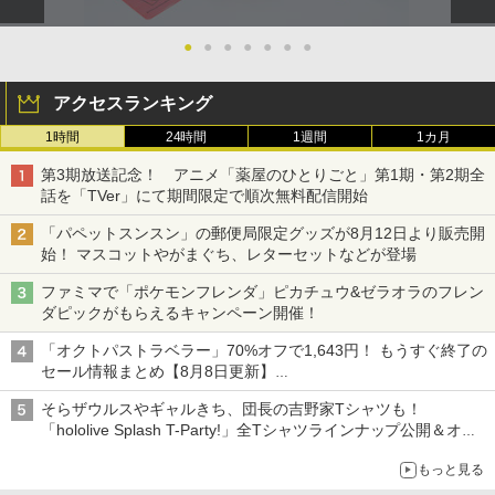
●
●
●
●
●
●
●
アクセスランキング
1時間
24時間
1週間
1カ月
第3期放送記念！ アニメ「薬屋のひとりごと」第1期・第2期全
話を「TVer」にて期間限定で順次無料配信開始
「パペットスンスン」の郵便局限定グッズが8月12日より販売開
始！ マスコットやがまぐち、レターセットなどが登場
ファミマで「ポケモンフレンダ」ピカチュウ&ゼラオラのフレン
ダピックがもらえるキャンペーン開催！
「オクトパストラベラー」70%オフで1,643円！ もうすぐ終了の
セール情報まとめ【8月8日更新】
ニンテンドーeショップでは「大神 絶景版」が67%オフで990円
そらザウルスやギャルきち、団長の吉野家Tシャツも！
「hololive Splash T-Party!」全Tシャツラインナップ公開＆オン
ライン販売開始
もっと見る