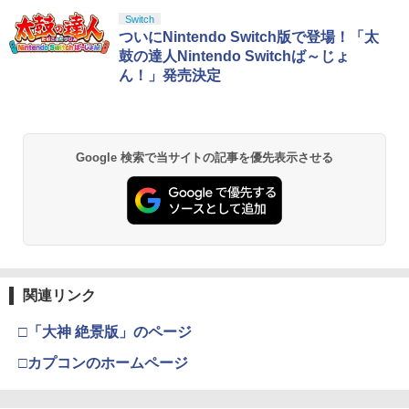
【純正品】Xbox ワイヤレス コントロー
劇場版「鬼滅の刃」無限城編 第一章 猗
Switch
1
1
ラー + USB-C® ケーブル
窩座再来 通常版 [Blu-ray]
ついにNintendo Switch版で登場！「太
鼓の達人Nintendo Switchば～じょ
￥8,300
￥3,982
ん！」発売決定
【純正品】Xbox ワイヤレス コントロー
2
劇場版「鬼滅の刃」無限城編 第一章 猗
ラー (ロボット ホワイト)
2
Google 検索で当サイトの記事を優先表示させる
窩座再来 通常版 [DVD]
￥7,681
￥3,523
【純正品】Xbox ワイヤレス コントロー
3
ラー (カーボンブラック)
【Amazon.co.jp限定】劇場版モノノ怪
3
第三章 蛇神 (Amazon.co.jp限定オリジ
関連リンク
￥8,020
ナル三方背収納ケース付きコレクション)
(オリジナル特典:オリジナル巾着＋メー
□「大神 絶景版」のページ
カー特典:【坤と離】二振りの剣、十翼よ
り来たる！スタジオ描き下ろしイラスト
□カプコンのホームページ
【純正品】Xbox 充電式バッテリー + US
4
ボード付) [Blu-ray]
B-C ケーブル
￥10,780