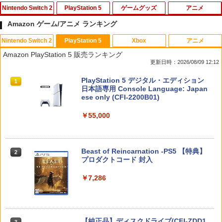
Nintendo Switch 2
PlayStation 5
ゲームグッズ
アニメ
Amazon ゲーム/アニメ ランキング
Nintendo Switch 2
PlayStation 5
Xbox
アニメ
ホリ ワイヤレスホリパッド TURBO for
シティーズ：スカイライン リマスター
PS Vita 2000 アナログスティック・スラ
【中古】おそ松さん 第五松（初回生産
1
1
1
1
Amazon PlayStation 5 販売ランキング
Nintendo Switch 2 ルビーマゼンタ [N
ジャパン・スペシャル・エディション
イドパッド修理用基板 部品 パーツ L R
限定版 Blu-ray DISC）/Blu−ray Dis
更新日時：2026/08/09 12:12
SX-134]
互換 黒 ブラック オリジナルウエス スラ
c/EYXA-10744
イドパッド
￥5,591
スプラトゥーン レイダース|オンライン
PlayStation 5 デジタル・エディション
1
1
￥7,580
￥272
コード版
日本語専用 Console Language: Japan
￥750
ese only (CFI-2200B01)
￥5,832
￥55,000
RIDE 6
【特典】ドラゴンクエストモンスターズ
猫物語 黒 つばさファミリー 上・下 セッ
2
2
2
4 枯れ木の国のビアンカ・フローラ S
＼マラソン限定★エントリーでP10倍／S
ト 全巻 完全生産限定版 物語シリーズ
2
witch2版(【早期購入封入特典】冒険ス
team Deck OLED / LCD フィルム 保護
【Blu-ray】
￥5,901
タートダッシュセット)
フィルム ガラスフィルム 本体 保護 フィ
スプラトゥーン レイダース -Switch2
Beast of Reincarnation -PS5 【特典】
2
ルム シート 液晶保護 ガラス スチーム ス
2
￥320
プロダクトコード 封入
チームデック OLED スチームデック LC
￥7,623
￥6,447
D ガイド枠 指紋防止
￥7,286
【特典】ファイナルファンタジー レゾナ
￥998
3
【中古】【Blu−ray】ファイナルファン
3
ンス PS5版(【初回封入特典】魔導船＆
ゼルダの伝説 ブレス オブ ザ ワイルド
タジーVII アドベントチルドレン コン
3
かけだし騎士の応援パック・かけだし騎
Nintendo Switch 2 Edition
プリート 初回限定版 PS3版「ファイ
士のスタートダッシュパック)
ナルファンタジーXIII」体験版・スリー
Nintendo Switch 2(日本語・国内専用)
【純正品】ディスクドライブ(CFI-ZDD1
3
3