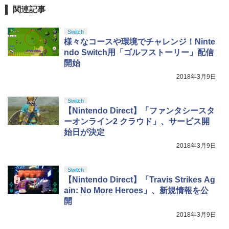
￥2,618
関連記事
Switch
劇場版「鬼滅の刃」無限城編 第一章 猗
4
様々なコースや環境でチャレンジ！Ninte
窩座再来 完全生産限定版 [Blu-ray]
【国内正規品】Thrustmaster スラスト
5
ndo Switch用「ゴルフストーリー」配信
マスター TH8S シフター - PC、PS4、P
￥8,698
開始
S5、PS5 Pro、Xbox One、Xbox Serie
s X|S 対応の高精度 H パターン シフター
2018年3月9日
￥14,141
Switch
『映画 ラブライブ！蓮ノ空女学院スクー
5
【Nintendo Direct】「ファンタシースタ
ルアイドルクラブ Bloom Garden Part
ーオンライン2 クラウド」、サービス開
y』Blu-ray（特装限定版）
始日が決定
￥8,589
2018年3月9日
Switch
【Nintendo Direct】「Travis Strikes Ag
ain: No More Heroes」、新規情報を公
開
2018年3月9日