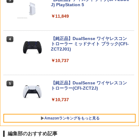
Nintendo Switch2 専用 スリムハードポ
ブケース付 / アニメ
￥7,680
3
J) PlayStation 5
￥6,526
ーチ 収納ケース ハードケース ポーチ 収
￥55,491
納バッグ 耐衝撃 スイッチ2 キャリングケ
￥540
￥11,849
ース 軽量 ◇ALW-PU-001
【特典】MARVEL Tōkon: Fighting So
￥1,680
任天堂 【Switch2】ゼルダの伝説 ブレス
4
4
uls(【早期購入封入特典】ロビーのアイ
オブ ザ ワイルド Nintendo Switch 2 Ed
【中古】うどんの国の金色毛鞠 第一巻/
4
テムセット)
【純正品】DualSense ワイヤレスコン
ition [NXS-P-AAAAH NSW2 ゼルダノデ
ニンテンドープリペイド番号 9000円|オ
4
Blu−ray Disc/VPXY-71489
4
トローラー ミッドナイト ブラック(CFI-
ンセツ ブレス オブ ザ ワイルド]
ンラインコード版
ZCT2J01)
￥6,782
[Switch 2] ぽこ あ ポケモン エキスパン
￥749
4
ションパス（ダウンロード版）※3,200
￥7,710
￥9,000
￥10,737
ポイントまでご利用可
【特典】トゥームレイダー：レガシー・
￥4,400
5
オブ・アトランティス(【早期購入同梱特
鬼武者 Way of the Sword 【Switch2】
【送料無料】劇場版「鬼滅の刃」無限城
ニンテンドープリペイド番号 5000円|オ
5
5
5
典】コスチューム「ララ・クロフト・サ
【純正品】DualSense ワイヤレスコン
POT-P-ABNMA
編 第一章 猗窩座再来(通常版)【Blu-ra
ンラインコード版
5
バイバー(仮)」（ゲーム内コンテンツ）)
トローラー(CFI-ZCT2J)
y】/アニメーション[Blu-ray]【返品種別
A】
レトロフリーク レッド×ホワイト ( レト
￥7,730
￥5,000
5
￥7,012
￥10,737
ロゲーム互換機 )（ コントローラーアダ
プターセット ）CY-RF-RW HDMI出力 ど
￥4,400
こでもセーブ 互換機種 FC SFC SNES G
B GBC GBA MD GEN PCE TG-16 PCE
Amazonランキングをもっと見る
SG
￥25,300
編集部のおすすめ記事