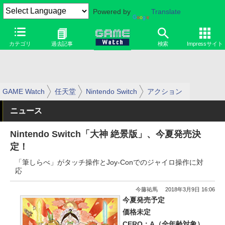
Powered by
Translate
カテゴリ
過去記事
検索
Impressサイト
GAME Watch
任天堂
Nintendo Switch
アクション
ニュース
Nintendo Switch「大神 絶景版」、今夏発売決
定！
「筆しらべ」がタッチ操作とJoy-Conでのジャイロ操作に対
応
今藤祐馬
2018年3月9日 16:06
今夏発売予定
価格未定
CERO：A（全年齢対象）