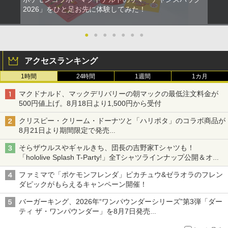
2026」をひと足お先に体験してみた！
●
●
●
●
●
●
●
アクセスランキング
1時間
24時間
1週間
1カ月
マクドナルド、マックデリバリーの朝マックの最低注文料金が
500円値上げ。8月18日より1,500円から受付
クリスピー・クリーム・ドーナツと「ハリポタ」のコラボ商品が
8月21日より期間限定で発売
組分け帽子ドーナツなど見た目も楽しい商品が登場
そらザウルスやギャルきち、団長の吉野家Tシャツも！
「hololive Splash T-Party!」全Tシャツラインナップ公開＆オン
ライン販売開始
ファミマで「ポケモンフレンダ」ピカチュウ&ゼラオラのフレン
ダピックがもらえるキャンペーン開催！
バーガーキング、2026年“ワンパウンダーシリーズ”第3弾「ダー
ティ ザ・ワンパウンダー」を8月7日発売
「特製ガーリックマヨソース」を使用した超大型チーズバーガー