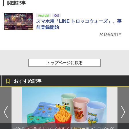
関連記事
劇場版「鬼滅の刃」無限城編 第一章 猗
4
Android
iOS
窩座再来 完全生産限定版 [Blu-ray]
スマホ用「LINE トロッコウォーズ」、事
前登録開始
￥8,698
2018年3月1日
【Amazon.co.jp限定】劇場版モノノ怪
5
第三章 蛇神 (オリジナル特典:オリジナル
トップページに戻る
巾着＋メーカー特典:【坤と離】二振りの
剣、十翼より来たる！スタジオ描き下ろ
しイラストボード付) [DVD]
おすすめ記事
￥8,800
ポケモンコラボ「マクドナルドのサマーチャンスバッグ