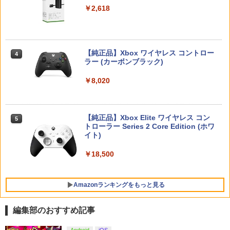
J) PlayStation 5
￥4,400
バック Playstation5＆PS5 Digital Editi
￥2,618
￥55,871
on for DualsenseControllerと互換性が
￥11,849
ある 保護ケース キャリーバッグ 大容
Switch2 ケース スイッチ2 Nintendo 対
4
量PS5 ケース 肩掛け 小物収納可 持ち運
ダービースタリオン2 【Switch2】 POT-
応 スイッチ スイッチツー 名入れ かわい
4
び 防塵 防水 耐衝撃
P-AB73A
い ニンテンドースイッチ カバー ポーチ
Teacher's Pet OAV DVD 即納 dvd com
4
switch Lite 新型 本体 ジョイコン ソフ
plete box Natural: Another Story 北米
【純正品】Xbox ワイヤレス コントロー
4
￥3,960
ト ケーブル 収納可能 ポーチ クリスマス
版 Natural: Teacher's Pet USA正規品 -
【純正品】DualSense ワイヤレスコン
ラー (カーボンブラック)
￥8,582
ニンテンドープリペイド番号 9000円|オ
4
4
ギフト クリスマス プレゼント 送料無料
Natural Another-Teacher's Pet 美少女
トローラー ミッドナイト ブラック(CFI-
ンラインコード版
アニメ アニメ ナチュラル~Another~ 日
ZCT2J01)
￥8,020
本語 英語 Teacher's Pet DVD コンプリ
￥1,300
￥9,000
ート
￥10,737
[メール便OK]【新品】【PS5】メタファ
4
ー：リファンタジオ［PS5版］[在庫品]
【ホリ公式】【任天堂ライセンス商品】
5
￥6,600
スプラトゥーン レイダース ワイヤレス
【純正品】Xbox Elite ワイヤレス コン
5
ホリパッド TURBO for Nintendo Switc
￥4,050
【中古】Nintendo Switch 本体 (有機EL
トローラー Series 2 Core Edition (ホワ
ニンテンドープリペイド番号 5000円|オ
5
5
h 2 おすすめ Switch スイッチ コントロ
モデル) HEG-S-KAAAA ホワイト 【202
【純正品】DualSense ワイヤレスコン
イト)
ンラインコード版
5
ーラー 無線 連射 連射ホールド 連射機能
1年10月】【ECセンター】保証期間1ヶ
トローラー(CFI-ZCT2J)
背面ボタン 充電 スプラレイダース スプ
月【ランクB】
【楽天ブックス限定先着特典】「超かぐ
￥18,500
5
￥5,000
ラ
や姫！」通常版【Blu-ray】(アクリルコ
￥10,737
ースター) [ 夏吉ゆうこ ]
【中古】PS5ソフト 蒼き雷霆 ガンヴォル
￥24,980
5
￥8,980
ト トライアングル エディション [通常
Amazonランキングをもっと見る
版]
￥6,800
￥4,250
編集部のおすすめ記事