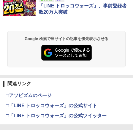
【Amazon.co.jp限定】劇場版モノノ怪
Android
iOS
1
第三章 蛇神 (Amazon.co.jp限定オリジ
「LINE トロッコウォーズ」、事前登録者
ナル三方背収納ケース付きコレクション)
数20万人突破
(オリジナル特典:オリジナル巾着＋メー
カー特典:【坤と離】二振りの剣、十翼よ
り来たる！スタジオ描き下ろしイラスト
ボード付) [Blu-ray]
Google 検索で当サイトの記事を優先表示させる
￥10,780
劇場版「鬼滅の刃」無限城編 第一章 猗
2
窩座再来 通常版 [Blu-ray]
￥3,964
関連リンク
□アソビズムのページ
劇場版「鬼滅の刃」無限城編 第一章 猗
□「LINE トロッコウォーズ」の公式サイト
3
窩座再来 通常版 [DVD]
□「LINE トロッコウォーズ」の公式ツイッター
￥3,523