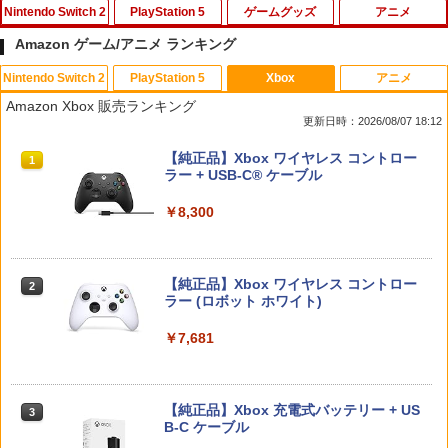
Nintendo Switch 2
PlayStation 5
ゲームグッズ
アニメ
Amazon ゲーム/アニメ ランキング
Nintendo Switch 2
PlayStation 5
Xbox
アニメ
【楽天ブックス限定特典】ドンキーコン
【レビュー評価上昇中】 新型 PS5 Slim /
【中古】大乱闘スマッシュブラザーズX
【中古】アラジン ジャファーの逆襲 [レ
1
1
1
1
Amazon Xbox 販売ランキング
グ バナンザ(「スーパーマリオ」ステッ
PS5 Pro 冷却ファン PS5スリム用 冷却
ンタル落ち] [Blu-ray] [ブルーレイ]
更新日時：2026/08/07 18:12
カー2種)
ファン 自動温度検出 3段階風速調整 LED
￥350
ライト USB付き 低騒音 急速冷却 放熱
￥324
スプラトゥーン レイダース|オンライン
PlayStation 5 デジタル・エディション
【純正品】Xbox ワイヤレス コントロー
プレステ5スリム用 ディスク/デジタル版
1
1
1
￥7,902
コード版
日本語専用 Console Language: Japan
ラー + USB-C® ケーブル
対応 PS5 周辺機器 PS5 Pro 新型PS5
ese only (CFI-2200B01)
￥5,832
￥8,300
￥2,580
￥55,000
配送事故補償オプション(宅配便)
劇場版 あしたのジョー2【Blu-ray】 [ あ
【特典】ほの暮しの庭 switch2版(【初
2
2
2
おい輝彦 ]
回外付特典】切り取れるクリアカード)
￥550
【純正品】Xbox ワイヤレス コントロー
【特典】テイルズ オブ エターニア リマ
￥3,907
2
￥8,118
2
スプラトゥーン レイダース -Switch2
Beast of Reincarnation -PS5 【特典】
ラー (ロボット ホワイト)
2
スター PS5版(【早期購入特典】超冒険
2
プロダクトコード 封入
お役立ちセット)
￥6,445
￥7,681
￥7,286
￥3,484
【即納 新品】ゲーム＆ウオッチ ゼルダ
【送料無料】劇場版「鬼滅の刃」無限城
ゼルダの伝説 ティアーズ オブ ザ キング
3
3
3
の伝説
編 第一章 猗窩座再来(通常版)【Blu-ra
ダム Nintendo Switch 2 Edition
y】/アニメーション[Blu-ray]【返品種別
【純正品】Xbox 充電式バッテリー + US
3
A】
B-C ケーブル
￥5,480
PS5対応バッグ PS5対応リュック Pla
￥8,470
3
Nintendo Switch 2(日本語・国内専用)
【純正品】ディスクドライブ(CFI-ZDD1
3
3
yStation5対応収納バック PS5対応収納