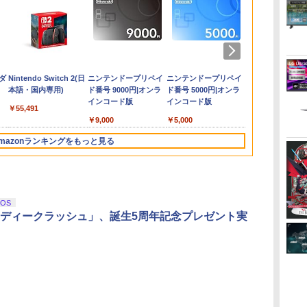
た
アクラス｜Aclass
コーエーテクモゲーム
【中古】【18歳以上対
【中古】ベイマックス
【特典】ほの暮しの
PRO FREAK V2 プロ
PS5 Slim / PS5 Pro シ
【中古】【Blu−ray】
【当店独自で＋P10倍
PRO FREAK V2 Aoi
Switch2 ケース 即納
【中古】 Blu－ray フ
ダービースタ
【中古】Drif
Switch2 ケ
【中古】 借
ト:
サマ
FC/SFC/NEWFC/PCE/MD
ス 【Switch2】ゼルダ
象】アサシン クリード
MovieNEX[純正ブルー
庭 switch2版(【初回
フリーク PS5 PS4 NS
リーズ用 横置きスタン
この世界の片隅に ブ
★要エントリー】【中
（通常版）プロフリー
スイッチ2 Nintendo
ァインディング・ニモ
【Switch2】 
ト:プレイス
スイッチ スイ
アリエッティ
5ソ
イ
用 ACアダプタVer.2
無双 封印戦記 通常版
ミラージュソフト:プレ
レイ＋純正ケース]
外付特典】切り取れる
pro Yellow ( イエロー
ド ディスクドライブ
ックレット付 / 片渕須
古】[Switch2] マリオ
ク PS5 PS4 NS pro
Switch Lite 対応 スイ
MovieNEX / アニメ /
AB73A
5ソフト／ス
バー ポーチ 
落ち Blu-ra
西
ン
ち
SASP-0311
[BEE-P-AAGAA NSW2
イステーション5ソフト
クリアカード)
) 凸型 FPS 無段階高さ
搭載 非搭載 モデル 両
直【監督】
カート ワールド 任天
Aoi 凹型 FPS 無段階高
ッチ スイッチツー ニ
Happinet [Blu-ray]
ーム
ットケース ク
イ / [DVD]
￥1,400
￥7,900
￥1,620
￥1,280
￥8,118
￥1,999
￥1,480
￥1,412
￥8,280
￥1,999
￥1,100
￥1,494
￥8,582
￥2,236
￥3,480
￥1,772
ゼルダムソウ フウイン
／アクション・ゲーム
調節 profreek バージ
対応 水平 新型プレス
堂(20250605)
さ調節 profreek バー
ンテンドー カバー ポ
【宅配便出荷】
送料無料】
ダ
Nintendo Switch 2(日
ニンテンドープリペイ
ニンテンドープリペイ
ニンテンドー
センキ ツウジョウ]
ョン2 PS4 PS5
テ5 アクセサリー 横型
ジョン2 PS4 PS5
ーチ キャリングケース
本語・国内専用)
ド番号 9000円|オンラ
ド番号 5000円|オンラ
ド番号 1000
nintendo switch プロ
スタンド 放熱
nintendo switch プロ
新型 ジョイコン ソフ
インコード版
インコード版
インコード版
コン対応【定形外郵便
PlayStation5 ◇ALW-
コン対応【定形外郵便
ト ケーブルなど 収納
￥55,491
のみ送料無料】
GP-525 | プレステ5 プ
のみ送料無料】
可能 ギフト プレゼン
￥9,000
￥5,000
￥1,000
Playstation 5 特許取得
レーステーション5 本
Playstation 5 特許取得
ト シンプル 無地 黒 ピ
済み 日本製 しまリス
体 横向き スタンド ゲ
済み 日本製 しまリス
ンク 黄色 赤 青 送料無
mazonランキングをもっと見る
堂
ームスタンド 横置き
堂
料
コンパクト
3
3
3
4
4
4
5
5
5
6
6
6
iOS
ディークラッシュ」、誕生5周年記念プレゼント実
イ
無
【純正品】ディスクド
【純正品】Xbox ワイ
【Amazon.co.jp限
【純正品】DualSense
【純正品】Xbox 充電
劇場版「鬼滅の刃」無
【純正品】DualSense
【国内正規品】
【Amazon.co.jp限
プレイステー
【純正品】Xbox
『映画 ラブ
ー
座再
ライブ(CFI-ZDD1J)
ヤレス コントローラー
定】劇場版モノノ怪 第
ワイヤレスコントロー
式バッテリー + USB-C
限城編 第一章 猗窩座
ワイヤレスコントロー
Thrustmaster スラス
定】劇場版モノノ怪 第
トアチケット 10
ワイヤレス 
ノ空女学院ス