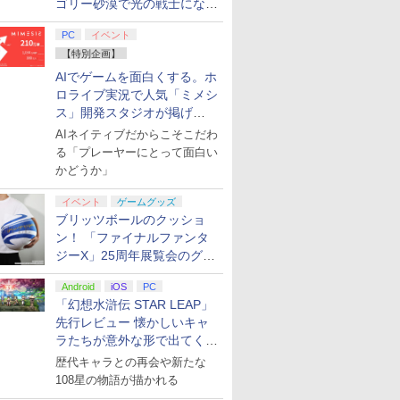
ゴリー砂漠で光の戦士になっ
てみた
PC
イベント
【特別企画】
AIでゲームを面白くする。ホ
ロライブ実況で人気「ミメシ
ス」開発スタジオが掲げ
る“AI活用の信念”とは？【講
AIネイティブだからこそこだわ
演レポート】
る「プレーヤーにとって面白い
かどうか」
イベント
ゲームグッズ
ブリッツボールのクッショ
ン！ 「ファイナルファンタ
ジーX」25周年展覧会のグッ
ズ情報が公開
Android
iOS
PC
「幻想水滸伝 STAR LEAP」
先行レビュー 懐かしいキャ
ラたちが意外な形で出てくる
シリーズ完全新作！
歴代キャラとの再会や新たな
108星の物語が描かれる