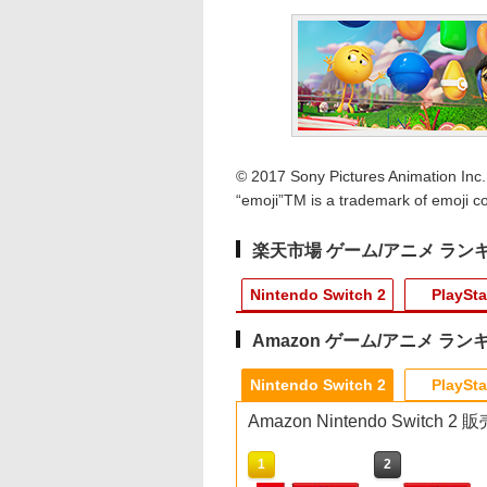
© 2017 Sony Pictures Animation Inc.
“emoji”TM is a trademark of emoji
楽天市場 ゲーム/アニメ ラン
Nintendo Switch 2
PlaySta
Amazon ゲーム/アニメ ラン
10
10
10
1
1
1
1
2
2
2
2
Nintendo Switch 2
PlaySta
Amazon Nintendo Switch
10
1
2