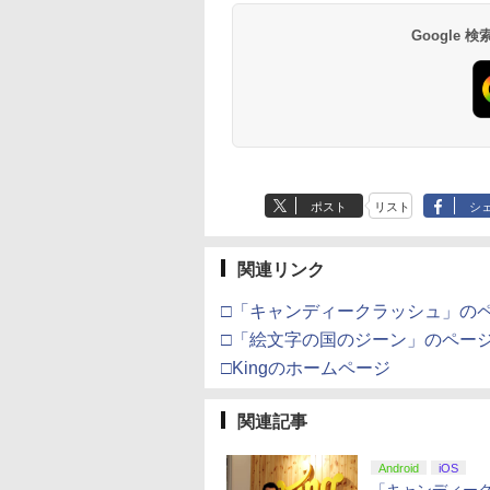
ンラインコード版
X Series X|S
コン G923 グランツー
One、およびWindows
ヤバイやつ」 Blu-
語専用 Console
+ USB-C® ケーブル
来 通常版 [Blu-ray]
【特典】プロダクト
(ロボット ホワイト)
来 通常版 [DVD]
X One Windows
リスモ7 Forza
の有線コントローラー
ray（Amazon.co.jp特
Language: Japanese
ード 封入
Google
,000
499
760
￥38,800
￥4,590
￥8,800
￥55,000
￥8,300
￥3,982
￥7,286
￥7,681
￥3,523
/11用 PCコントロー
Horizon 6 G923d
6ボタンレイアウト - 正
典：Blu-rayスリーブケ
only (CFI-2200B01)
ゲームパッド ホー
式にライセンスされて
ース） [Blu-ray]
フェクトスティッ
います
3.5mmオーディオ
ック付き
ポスト
リスト
シ
関連リンク
□「キャンディークラッシュ」の
□「絵文字の国のジーン」のペー
□Kingのホームページ
関連記事
Android
iOS