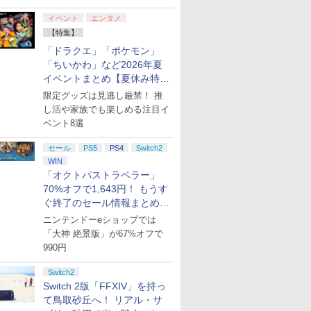
ード版
 Core
loom
語専用 (CFI-2200B01)
XBOX Series X|S
来 完全生産限定版
オンラインコード版
イセンス ゲーミング コ
三章 蛇神 (オリジナル
|オンラインコード版
XBOX Series X|S
ray]
コン G92
One、およ
ヤバイやつ」
ワイト)
y』Blu-
+ ディスクドライブ
XBOX One Windows
[DVD]
ントローラー 有線 日本
特典:オリジナル巾着＋
XBOX One Windows
リスモ7 Fo
の有線コン
ray（Amaz
イベント
エンタメ
￥66,980
￥7,999
￥7,828
￥3,000
￥4,980
￥9,900
￥15,000
￥6,499
￥8,760
￥38,800
￥4,590
￥8,800
定版）
(CFI-ZDD1J) セット
10/11用 PCコントロー
正規代理店品 6L366AA
メーカー特典:【坤と
10/11用 PCコントロー
Horizon 6
6ボタンレイ
典：Blu-
【特集】
ラーゲームパッド ホー
離】二振りの剣、十翼
ラーゲームパッド ホー
式にライセ
ース） [Blu
「ドラクエ」「ポケモン」
ル効果スティック付き
より来たる！スタジオ
ルエフェクトスティッ
います
ビデオゲームコントロ
描き下ろしイラストボ
クと3.5mmオーディオ
「ちいかわ」など2026年夏
ーラー（ブラック）
ード付) [Blu-ray]
ジャック付き
イベントまとめ【夏休み特
集】
限定グッズは見逃し厳禁！ 推
し活や家族でも楽しめる注目イ
ベント8選
セール
PS5
PS4
Switch2
WIN
「オクトパストラベラー」
70%オフで1,643円！ もうす
ぐ終了のセール情報まとめ
【8月8日更新】
ニンテンドーeショップでは
「大神 絶景版」が67%オフで
990円
Switch2
Switch 2版「FFXIV」を持っ
て鳥取砂丘へ！ リアル・サ