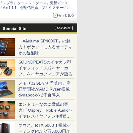
「スプラトゥーン レイダース」更新データ
「Ver.1.1.1」が配信開始。ブキやステージに関
する不具合を修正
もっと見る
Special Site
「A&ultima SP4000T」の魅
力！ポケットに入るオーディ
オの醍醐味
SOUNDPEATSのイヤカフ型
イヤフォン「UU2イヤーカ
フ」をイヤカフマニアが語る
メモリ32GBでも予算内。産
経新聞社がAMD Ryzen搭載
dynabookを2千台導入
エントリーなのに脅威の実
力!「Osprey」Noble Audioワ
イヤレスイヤフォン4機種を
一気に聴く
マウス、RTX 5060 Ti搭載ゲ
ーミングPCが7万5,000円オ