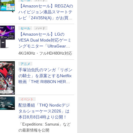
セール
ハード
【Amazonセール】REGZAの
リオン2
tCEソフ
ース レザーケース スイッチ2 Nintendo 対応
りぐらしの
[Switch 2] ぽこ あ ポ
【中古】PS5聖剣伝
【送料無料】劇場版
SanDisk サンディスク
PS5 バッグ 収納用バッ
BD 劇場版「鬼滅の
[Switch 2] ぽこ あ ポケモン エキスパンシ
スーパーボンバーマン
【中古】 アサシン ク
ロボット・ドリームズ
【特典】KI
【中古】鬼
劇場版 転
ハイビジョン液晶スマートテ
POT-P-
テーション
ッチツー シンプル ミニマル PUレザー 革 カ
 レンタル
ケモン （ダウンロード
説 VISIONS of
「鬼滅の刃」無限城編
microSD Express
グ PS5対応 保護バッグ
刃」無限城編 第一章 猗
ンロード版）※3,200ポイントまでご利用可
コレクション
リード ヴァルハラ／
Blu-ray 豪華版【Blu-
HEARTS Co
カミ血風譚
イムだった
レビ「24V35N(A)」がお買い
ポーツ・ゲ
ストラップ付属 オシャレ ソフト 収納 ガジェ
y ブルーレ
版）※7,200ポイントま
MANA
第一章 猗窩座再来(通
Card 256GB for
プレイステーション5
窩座再来 通常版 (Blu-
Nintendo Switch 2
PS5
ray】 [ サラ・バロン ]
[I~III] S
レイステー
編 (Blu-r
￥4,400
得！
リスマス ギフト プレゼント 送料無料
【メール便
でご利用可 ■
常版)【Blu-ray】/アニ
Nintendo Switch 2
キャリーバッグ 斜め掛
ray Disc)[アニプレック
Edition 日本限定版
(【Swit
フト／マン
【Blu-ra
￥8,980
￥2,237
￥4,400
￥9,800
￥2,880
￥4,450
￥9,801
￥3,267
￥4,827
￥9,900
￥3,270
￥4,976
セール
ハード
メーション[Blu-ray]
BEE-A-SD01A
け 手提げ 大容量 多機
ス]《発売済・在庫品》
特典】キー
ゲーム
]
【Amazonセール】LGの
プリペイ
ぽこ あ ポケモン エキ
ニンテンドープリペイ
ニンテンドープリペイ
ニンテンド
【返品種別A】
Switch2 microSDカー
能 便利な携帯用
「LONG N
円|オンラ
スパンションパス|オン
ド番号 500円|オンライ
ド番号 2000円|オンラ
ド番号 30
VESA Dual Mode対応ゲーミ
ド microSD Express
Playstation プレステ5
グナイト)」
ラインコード版
ンコード版
インコード版
インコード
Nintendo任天堂ライセ
収納 保護ケース
ングモニター「UltraGear
ンス 高速転送 UHS-I互
27G850A-B」がお買い得！
￥4,400
￥500
￥2,000
￥3,000
4K/240Hz・フルHD/480Hz対応
換 ゲーム保存 メモリー
カード 国内正規品
アニメ
4523052030185
手塚治虫氏のマンガ「リボン
の騎士」を原案とするNetflix
映画「THE RIBBON HERO
7
7
7
8
8
8
9
9
9
10
10
10
リボンヒーロー」本日配信開
始
イベント
配信番組「THQ Nordicデジ
タルショーケース2026」は
本日8月8日4時より公開！
「Expeditions: Samurai」など
ション ス
 Elite
ライブ！蓮
PlayStation 5 デジタ
GameSir G7 HE 有線
劇場版「鬼滅の刃」無
プレイステーション ス
HyperX Clutch
【Amazon.co.jp限
プレイステーション ス
GameSir G7 SE 有線
ヤマトよ永遠に
【Amazon.
8BitDo M
【Amazon.
,000円|
コントロー
クールア
ル・エディション 日本
ゲームコントローラー
限城編 第一章 猗窩座再
トアチケット 3,000円|
Gladiate Xbox公式ラ
定】劇場版モノノ怪 第
トアチケット 15,000円
ゲームコントローラー
REBEL3199 7 [Blu-
定】 Logic
ーズX | S
定】劇場版
の最新情報を公開