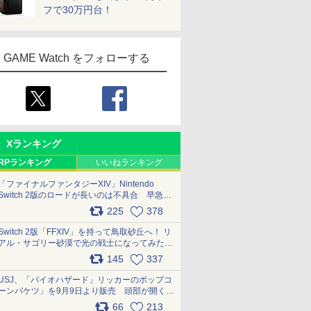
フで30万円台！
GAME Watch をフォローする
Xランキング
RPランキング
いいねランキング
「ファイナルファンタジーXIV」Nintendo
Switch 2版のロードが長いのは不具合 早急に
アップデートできるよう対応中
225
378
pic.x.com/s9S3nRCAGa
Switch 2版「FFXIV」を持って鳥取砂丘へ！ リ
アル・サゴリー砂漠で光の戦士になってみた
pic.x.com/qyOfL2uv1n
145
337
USJ、「バイオハザード」リッカーのポップコ
ーンバケツ」を9月9日より販売 頭部が開く仕
組み。味は恐怖を堪のう「味噌フレーバー」
66
213