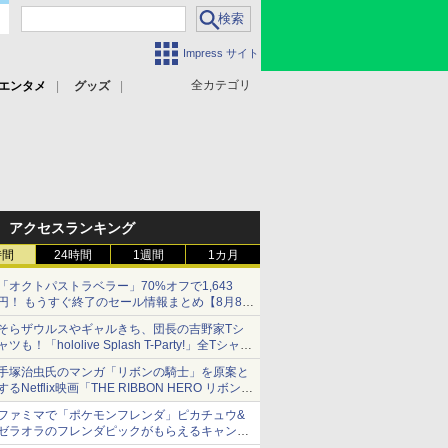
Impress サイト
全カテゴリ
エンタメ
グッズ
アクセスランキング
時間
24時間
1週間
1カ月
「オクトパストラベラー」70%オフで1,643
円！ もうすぐ終了のセール情報まとめ【8月8日
更新】
そらザウルスやギャルきち、団長の吉野家Tシ
ニンテンドーeショップでは「大神 絶景版」が
ャツも！「hololive Splash T-Party!」全Tシャツ
67%オフで990円
ラインナップ公開＆オンライン販売開始
手塚治虫氏のマンガ「リボンの騎士」を原案と
するNetflix映画「THE RIBBON HERO リボンヒ
ーロー」本日配信開始
ファミマで「ポケモンフレンダ」ピカチュウ&
ゼラオラのフレンダピックがもらえるキャンペ
ーン開催！