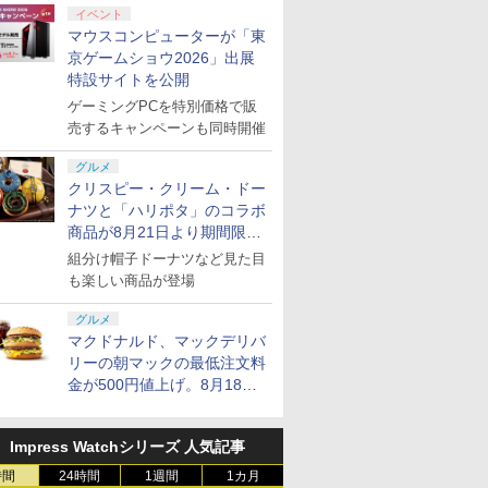
イベント
マウスコンピューターが「東
京ゲームショウ2026」出展
特設サイトを公開
ゲーミングPCを特別価格で販
売するキャンペーンも同時開催
グルメ
クリスピー・クリーム・ドー
ナツと「ハリポタ」のコラボ
商品が8月21日より期間限定
で発売
組分け帽子ドーナツなど見た目
も楽しい商品が登場
グルメ
マクドナルド、マックデリバ
リーの朝マックの最低注文料
金が500円値上げ。8月18日
より1,500円から受付
Impress Watchシリーズ 人気記事
時間
24時間
1週間
1カ月