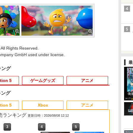
 All Rights Reserved.
 company GmbH used under license.
最
キング
tion 5
ゲームグッズ
アニメ
キング
3
3
3
3
4
4
4
4
5
5
5
5
6
6
6
6
tion 5
Xbox
アニメ
 2 販売ランキング
更新日時：2026/08/08 12:12
3
4
5
6