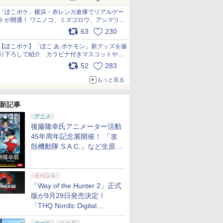
pic.x.com/81MuXGahVM
「ぽこポケ」横浜・赤レンガ倉庫でリアルゲー
トが開通！ ワニノコ、ミズゴロウ、アシマリ登
場シーンをレポート pic.x.com/LDgEByVl6D
63
230
【ぽこポケ】「ぽこ あ ポケモン」新グッズを撮
り下ろしで紹介 カラビナ付きマスコットやス
クエアポーチが仲間入り
52
283
pic.x.com/XmVAgBxaW5
もっと見る
新記事
アニメ
後藤隆幸氏アニメーター活動
45年周年記念展開催！ 「攻
殻機動隊 S.A.C.」など生原
画、総作画監督修正が展示
7
7
7
8
8
8
7
9
9
9
10
10
10
イベント
「Way of the Hunter 2」正式
版が9月29日発売決定！
「THQ Nordic Digital
7
8
9
10
Showcase 2026」まとめ