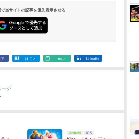
コ
PlayStation 5
(カーボンブラック)
三章 蛇神
ラー ミッドナイト ブ
ケーブル
再来 完全生産限定版
ラー(CFI-ZCT2J)
トマスター TH8S シフ
三章 蛇神 (オリジナル
オンラインコ
ラー Series 2
イドルクラブ B
(Amazon.co.jp限定オ
ラック(CFI-ZCT2J01)
[Blu-ray]
ター - PC、PS4、
特典:オリジナル巾着＋
Edition (ホ
Garden Part
 検索で当サイトの記事を優先表示させる
￥11,980
￥8,020
￥10,780
￥10,737
￥2,618
￥8,698
￥10,737
￥14,141
￥8,800
￥10,000
￥18,500
￥8,589
リジナル三方背収納ケ
PS5、PS5 Pro、Xbox
メーカー特典:【坤と
ray（特装限
ース付きコレクション)
One、Xbox Series X|S
離】二振りの剣、十翼
(オリジナル特典:オリ
対応の高精度 H パター
より来たる！スタジオ
ジナル巾着＋メーカー
ン シフター
描き下ろしイラストボ
特典:【坤と離】二振り
ード付) [DVD]
の剣、十翼より来た
る！スタジオ描き下ろ
しイラストボード付)
[Blu-ray]
ェア
はてブ
note
LinkedIn
ページ
ジ
Android
iOS