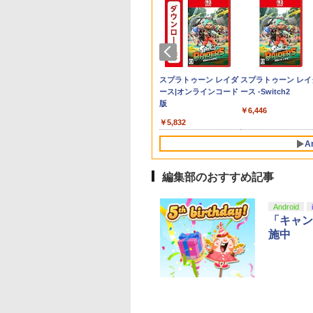
] ぽこ あ ポケモン エキスパンションパス（ダウ
パーボンバーマン
古】 アサシン ク
ット・ドリームズ
【特典】KINGDOM
【中古】鬼滅の刃 ヒノ
劇場版 転生したらスラ
ポケモン 【Switch2】
鬼エイム 指サック ゲー
【中古】グレイテスト
【中古】2．カンフー・
【中古】Splatoon 2
桃太郎電鉄2 〜あな
【中古】Wo Long：
【バーゲンセール】
,200ポイントまでご利用可
クション
ド ヴァルハラ／
-ray 豪華版【Blu-
HEARTS Collection
カミ血風譚2ソフト:プ
イムだった件 蒼海の涙
ぽこ あ ポケモン [POT-
ム スマホ ゲーミング
ナイン
パンダ 3Dスーパーセッ
(スプラトゥーン2) -
の町も きっとある〜
Fallen Dynastyソフ
【中古】Blu-ray▼
tendo Switch 2
】 [ サラ・バロン ]
[I~III] Switch2版
レイステーション5ソ
編 (Blu-ray通常版)
P-AAB5A NSW2 ポコ
FPS 音ゲー 荒野行動
ト 【ブルーレイ】／ジ
Switch
Nintendo Switch 2
プレイステーション
ーウォーズ ブルーレ
￥845
ition 日本限定版
(【Switch2版購入封入
フト／マンガアニメ・
【Blu-ray】 [ 岡咲美保
ア ポケモン]
PUBG Apex CoD 高感
ャック・ブラックブル
Edition 東日本編＋
フト／ロールプレイ
ディスク レンタル落
801
267
827
￥9,900
￥3,270
￥4,976
￥7,880
￥1,280
￥789
￥1,253
￥7,890
￥1,360
￥1,159
特典】キーブレード
ゲーム
]
度 銀繊維 手汗対策 鬼
ーレイ／海外アニメ・
日本編 【Switch2】
グ・ゲーム
テンドープリペイ
ニンテンドープリペイ
スプラトゥーン レイダ
スプラトゥーン レイ
「LONG NIGHT(ロン
サック 6個入り
定番スタジオ
NXS-P-A8KRD
号 2000円|オンラ
ド番号 3000円|オンラ
ース|オンラインコード
ース -Switch2
グナイト)」)
コード版
インコード版
版
￥6,446
000
￥3,000
￥5,832
A
編集部のおすすめ記事
10
10
10
1
1
1
2
2
2
Android
「キャン
施中
イステーション ス
eSir G7 SE 有線
トよ永遠に
【Amazon.co.jp限
8BitDo M30 Xboxシリ
【Amazon.co.jp限
PlayStation 5 デジタ
【純正品】Xbox ワイ
劇場版「鬼滅の刃」無
Beast of
【純正品】Xbox ワ
劇場版「鬼滅の刃」
チケット 15,000円
ムコントローラー
EL3199 7 [Blu-
定】 Logicool G ハン
ーズX | S、Xbox
定】劇場版「僕の心の
ル・エディション 日本
ヤレス コントローラー
限城編 第一章 猗窩座再
Reincarnation -PS5
ヤレス コントローラ
限城編 第一章 猗窩