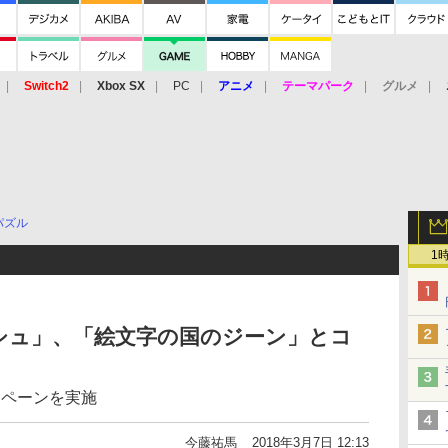
Switch2
Xbox SX
PC
アニメ
テーマパーク
グルメ
 Vita
3DS
アーケード
VR
パズル
1
シュ」、「絵文字の国のジーン」とコ
ャンペーンを実施
今藤祐馬
2018年3月7日 12:13