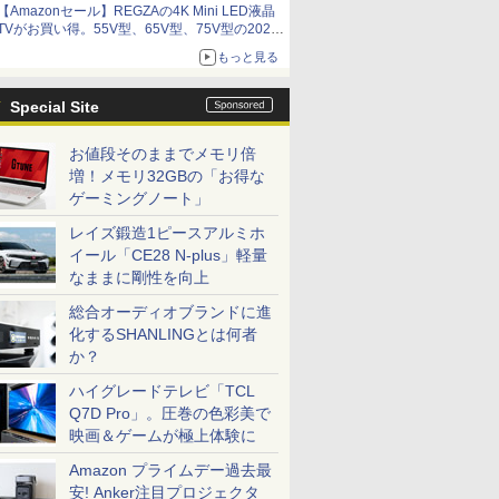
【Amazonセール】REGZAの4K Mini LED液晶
アイスカップに入ったスライムやわたぼう、ベ
TVがお買い得。55V型、65V型、75V型の2026
ビーサタンなどがオリジナルアートで登場
年モデルがラインナップ
もっと見る
Special Site
お値段そのままでメモリ倍
増！メモリ32GBの「お得な
ゲーミングノート」
レイズ鍛造1ピースアルミホ
イール「CE28 N-plus」軽量
なままに剛性を向上
総合オーディオブランドに進
化するSHANLINGとは何者
か？
ハイグレードテレビ「TCL
Q7D Pro」。圧巻の色彩美で
映画＆ゲームが極上体験に
Amazon プライムデー過去最
安! Anker注目プロジェクタ