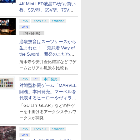
4K Mini LED液晶TVがお買い
得。55V型、65V型、75V型
の2026年モデルがラインナ
PS5
Xbox SX
Switch2
ップ
WIN
【特別企画】
必殺技音はスーツケースから
生まれた！ 「鬼武者 Way of
the Sword」開発のこだわり
を目撃！
清水寺や安井金比羅宮などでゲ
ームとリアル風景を比較も
PS5
PC
本日発売
対戦型格闘ゲーム「MARVEL
闘魂」本日発売。マーベルを
代表するヒーローやヴィラン
たちが登場
「GUILTY GEAR」などの格ゲ
ーを手掛けるアークシステムワ
ークスが開発
7
7
7
8
8
8
9
9
9
10
10
10
PS5
Xbox SX
Switch2
WIN