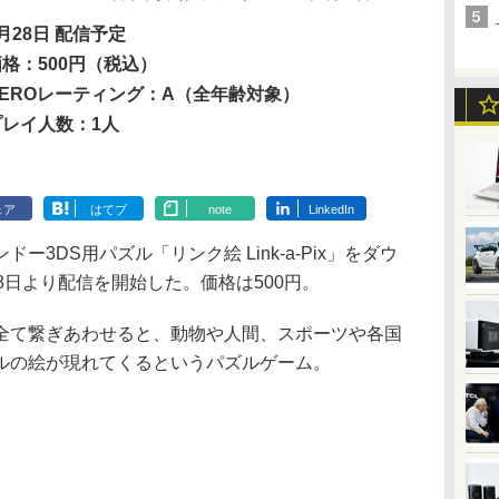
月28日 配信予定
価格：500円（税込）
CEROレーティング：A（全年齢対象）
プレイ人数：1人
ェア
はてブ
note
LinkedIn
3DS用パズル「リンク絵 Link-a-Pix」をダウ
8日より配信を開始した。価格は500円。
て繋ぎあわせると、動物や人間、スポーツや各国
ルの絵が現れてくるというパズルゲーム。