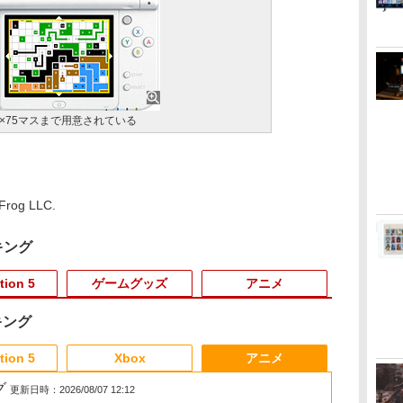
5×75マスまで用意されている
 Frog LLC.
キング
tion 5
ゲームグッズ
アニメ
キング
3
3
3
3
4
4
4
4
5
5
5
5
6
6
6
tion 5
Xbox
アニメ
グ
更新日時：2026/08/07 12:12