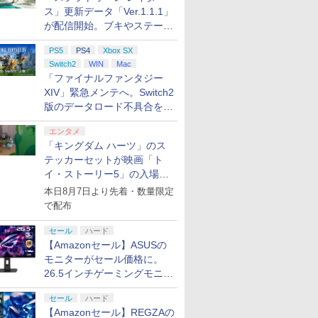
ス」更新データ「Ver.1.1.1」
が配信開始。ブキやステージ
に関する不具合を修正
PS5
PS4
Xbox SX
Switch2
WIN
Mac
「ファイナルファンタジー
XIV」緊急メンテへ。Switch2
版のデータロード不具合を最
適化
エンタメ
「キングダム ハーツ」のス
テッカーセットが映画「ト
イ・ストーリー5」の入場特
典として配布決定！
本日8月7日より先着・数量限定
で配布
セール
ハード
【Amazonセール】ASUSの
モニターがセール価格に。
26.5インチゲーミングモニタ
ー「ROG Strix OLED
セール
ハード
XG27ACDMS」限定モデルも
【Amazonセール】REGZAの
お買い得