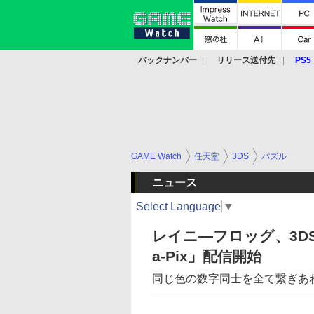
バックナンバー
リリース送付先
PS5
モバイル
eスポーツ
クラウド
PS
GAME Watch
任天堂
3DS
パズル
ニュース
Select Language
▼
レイニ―フロッグ、3DS
a-Pix」配信開始
同じ色の数字同士を全て繋ぎあ