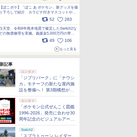
【ぽこポケ】「ぽこ あ ポケモン」新グッズを撮
り下ろしで紹介 カラビナ付きマスコットやス
クエアポーチが仲間入り
52
283
pic.x.com/XmVAgBxaW5
任天堂、令和8年熊本地震で被災したSwitch2な
どの無償修理を実施。義援金5,000万円の寄付
も発表 pic.x.com/BAYsMfUfUC
49
106
もっと見る
新記事
エンタメ
「ジブリパーク」に「ナウシ
カ」モチーフの新たな屋内施
設を整備へ！ 第3期構想が公
開
エンタメ
「ポケモン公式ぜんこく図鑑
1996-2026」発売に合わせ30
周年記念のビジュアルアート
ブック3冊同時発売が決定
Switch2
「スプラトゥーン レイダー