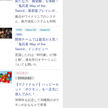
新たな力「腕覚醒」を体験！
7
7
7
7
「鬼武者 Way of the
8
8
8
8
9
9
9
9
10
10
10
10
Sword」最新版プレイレポー
ト
拠点やワイドリニアのシステ
モン
der-Man:
上 司書に
【楽天ブックス限定特
PlayStation5用カバー
本好きの下剋上 司書に
【ダイヤ・プラチナ会
＼お買い物マラソンは
『本好きの下剋上』
在庫あり[メール便OK]
【楽天ブックス限定特
本好きの下剋上～司書
ファイアー
【特典】Bea
コードギア
ム、能力強化システムも判明
s PS5版
手段を選
典】スーパー マリオパ
リズム ブルー
なるためには手段を選
員様限定！エントリー
特別価格／Frinkey
Blu-ray BOX 神殿の巫
【新品】Samsung
典+特典】空の軌跡 the
になるためには手段を
万紫千紅
Reincarn
ゼ Blu-ra
 Blu-
ーティ ジャンボリー
んでいられません Blu-
でポイント10倍！】
PS5 DualSense Edge
女見習い2【Blu-ray】
microSD Express
2nd PS5版(DLCチラ
選んでいられません～
封入特典】
限定版)【Bl
￥5,770
￥8,970
PS5
Xbox SX
Switch2
神殿の巫女見
Nintendo Switch 2
ray BOX 兵士の娘 新し
【メール便発送】【新
用 スティックモジュー
[ 井口裕香 ]
Card 256GB for
シ：NEOブレイサー・
領主の養女 Blu-ray
コード)
天崎滉平 ]
￥8,032
￥24,910
￥8,200
￥6,980
￥27,130
￥8,200
￥7,480
￥28,272
￥7,632
￥30,030
y】 [ 井口
Edition ＋ ジャンボリ
い生活～決着【Blu-
WIN
品】Nintendo Switch
ル 【Adjustable
Nintendo Switch 2 (ス
アガット+【早期購入
BOX 1【Blu-ray】 [ 香
プリペイ
ション ス
 Elite
.jp限
ニンテンドープリペイ
PlayStation 5 デジタ
【国内正規品】
『映画 ラブライブ！蓮
ぽこ あ ポケモン エキ
プレイステーション ス
Xbox プリペイドカー
劇場版「鬼滅の刃」無
ニンテンドープリペイ
プレイステーション ス
GameSir G7 HE 有線
劇場版モノノ怪 第三章
ニンテンド
【Amazon.
HyperX Cl
ヤマトよ永
ーTV(「スーパーマリ
ray】 [ 井口裕香 ]
2 ゲームソフト ぽこ あ
Tension & TMR電磁式
イッチ2)
外付特典】DLCチラシ)
月美夜 ]
開発チームでは巌流が人気！
円|オンラ
,000円|
コントロー
ノノ怪 第
ド番号 500円|オンライ
ル・エディション 日本
Thrustmaster スラス
ノ空女学院スクールア
スパンションパス|オン
トアチケット 3,000円|
ド 2,000円 デジタルコ
限城編 第一章 猗窩座再
ド番号 2000円|オンラ
トアチケット 15,000円
ゲームコントローラー
蛇神 [Blu-ray]
ド番号 30
定】 Logic
Gladiate
REBEL3199
オ」ステッカー2種)
ポケモン POT-P-
センサー搭載】 重さ調
「鬼武者 Way of the
ード版
 Core
オリジナル
ンコード版
語専用 (CFI-2200B01)
トマスター TH8S シフ
イドルクラブ Bloom
ラインコード版
オンラインコード版
ード 【旧 Xbox ギフト
来 完全生産限定版
インコード版
|オンラインコード版
XBOX Series X|S
インコード
コン G92
イセンス 
ray]
AAB5A
整可能 ドリフト対策 工
Sword」インタビュー
￥9,900
ワイト)
ナル巾着＋
+ ディスクドライブ
ター - PC、PS4、
Garden Party』Blu-
カード】 [オンライン
[DVD]
XBOX One Windows
リスモ7 Fo
コントロー
具 はんだ付け不要 プラ
￥500
￥66,849
￥14,141
￥8,589
￥4,400
￥3,000
￥2,000
￥7,828
￥2,000
￥15,000
現在在庫切れです。
￥3,000
￥38,800
￥4,980
￥8,760
:【坤と
(CFI-ZDD1J) セット
PS5、PS5 Pro、Xbox
ray（特装限定版）
意識したのは「時代劇」の“静
コード]
10/11用 PCコントロー
Horizon 6
日本正規代
グアンドプレイ 高精度
剣、十翼
One、Xbox Series X|S
ラーゲームパッド ホー
6L366AA
デュアルセンスエッジ
と動”。過去作のオマージュに
スタジオ
対応の高精度 H パター
ル効果スティック付き
交換モジュール Edge
ついても聞いた
ラストボ
ン シフター
ビデオゲームコントロ
Stick 送料無料
ay]
ーラー（ブラック）
エンタメ
【特別企画】
【マクドナルド】ハッピーセ
ット「ポケモン」を一足先に
遊んでみた！
30周年を記念して30種類のポケ
モンがおもちゃで登場