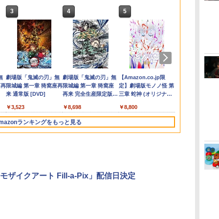
3
3
3
3
4
4
4
4
5
5
5
5
6
6
6
6
ゼ
&マ
e
鬼武者 Way of the
全モデル対応 鉄製 PS5
【中古】ザ クルー:モ
新劇場版銀魂 -吉原大
バイオハザード レクイ
R-Type Dimensions
【中古】【純正品】ワ
Re:ゼロから始める異
【楽天ブックス限定特
スパイク・チュンソフ
[Switch 2] ぽこ あ ポ
【楽天ブックス限定配
ぽこ あ ポケ
Marvel's Spi
本好きの下剋
オブ
ル
版
Sword 【Switch2】
Pro / PS5 slim / PS5 本
ーターフェス -PS4
炎上ー (完全生産限定
エム Switch2版
III PS5版
イヤレスコントローラ
世界生活 4th season
典+特典】空の軌跡 the
ト 【封入特典付】
ケモン エキスパンショ
送BOX】【楽天ブック
Miles Morale
なるためには
￥7,880
o
地震
ay
POT-P-ABNMA
体 縦置き 収納 壁掛け
版)【Blu-ray】 [ 杉田
ー (DUALSHOCK 4)
1【Blu-ray】 [ 長月達
2nd Nintendo Switch
【PS5】Dune:
ンパス（ダウンロード
ス限定グッズ+楽天ブ
んでいられません
￥3,511
￥7,759
￥5,105
￥5,516
熱改
】
ィ
スタンド PlayStation 5
智和 ]
グレイシャー・ホワイ
平 ]
2 Edition(DLCチラ
Awakening （オンラ
版）※3,200ポイントま
ックス限定先着特典
ray BOX 
￥7,730
￥4,490
￥7,722
￥3,859
￥7,821
￥8,055
￥5,420
￥4,400
￥18,370
￥24,910
W2
期
/ PlayStation 5 slim /
ト (CUH-ZCT2J13)
シ：NEOブレイサー・
イン専用） [ELJM-
でご利用可
+他】劇場版「鬼滅の
習い【Blu-ra
ダ
ー
無
Nintendo Switch 2(日
【純正品】ディスクド
【純正品】Xbox ワイ
劇場版「鬼滅の刃」無
ニンテンドープリペイ
【純正品】DualSense
【純正品】Xbox 充電
劇場版「鬼滅の刃」無
ニンテンドープリペイ
【純正品】DualSense
【純正品】Xbox ワイ
【Amazon.co.jp限
ニンテンドー
プレイステー
【純正品】Xbox
【Amazon.co
レ
対応
PlayStation 5 Pro コン
アガット+【早期購入
31027 PS5 デュ-ン ア
刃」無限城編 第一章
裕香 ]
コ
座再
本語・国内専用)
ライブ(CFI-ZDD1J)
ヤレス コントローラー
限城編 第一章 猗窩座再
ド番号 9000円|オンラ
ワイヤレスコントロー
式バッテリー + USB-C
限城編 第一章 猗窩座
ド番号 5000円|オンラ
ワイヤレスコントロー
ヤレス コントローラー
定】劇場版モノノ怪 第
ド番号 1000
トアチケット 10
ワイヤレス 
定】劇場版モ
5
トローラー ヘッドフォ
外付特典】DLCチラシ)
ウェイクニング]
猗窩座再来(完全生産限
コ
フト
PlayStation 5
(ロボット ホワイト)
来 通常版 [DVD]
インコード版
ラー ミッドナイト ブ
ケーブル
再来 完全生産限定版
インコード版
ラー(CFI-ZCT2J)
(カーボンブラック)
三章 蛇神 (オリジナル
インコード版
オンラインコ
ラー Series 2
三章 蛇神 (
ン ホルダー プレステ5
定版)【Blu-ray】(キャ
￥55,871
ン
ラック(CFI-ZCT2J01)
[Blu-ray]
特典:オリジナル巾着＋
Edition (ホ
特典:オリジ
プレイステーション5
ラファイングラフ+タ
￥11,849
￥7,681
￥3,523
￥9,000
￥10,737
￥2,618
￥8,698
￥5,000
￥10,737
￥8,020
￥8,800
￥1,000
￥10,000
￥18,753
￥9,900
メーカー特典:【坤と
メーカー特典
収納 放熱 装着簡単 冷
ンブラー+かるた+他) [
離】二振りの剣、十翼
離】二振りの
却 静音 JYS-P5227-V3
吾峠呼世晴 ]
mazonランキングをもっと見る
より来たる！スタジオ
より来たる！
送料無料
描き下ろしイラストボ
描き下ろしイ
ード付) [DVD]
ード付) [Blu-r
モザイクアート Fill-a-Pix」配信日決定