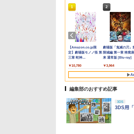
10
10
10
10
1
1
1
1
2
2
2
2
あり[メール便OK]
天ブックス限定特
きの下剋上～司書
ファイアーエムブレム
【特典】Beast of
コードギアス 奪還のロ
【特典】ドラゴンクエ
【送料無料】
【中古】とびだせ どう
ONE PIECE ワンピー
任天堂 【Switch2】
【8/4-11 当店P5倍!
【中古】コナミ
リョーマ！The Princ
品】Samsung
特典】空の軌跡 the
るためには手段を
万紫千紅
Reincarnation(【永久
ゼ Blu-ray BOX (特装
ストモンスターズ4 枯
(18in1)PS5 コントロー
ぶつの森
ス 21STシーズン エッ
ルダの伝説 ブレス 
ラソン!】PS5 縦置き
eBASEBALLパワフ
of Tennis 新生劇場
roSD Express
d PS5版(DLCチラ
でいられません～
封入特典】プロダクト
限定版)【Blu-ray】 [
れ木の国のビアンカ・
ラー 修理 ps5 コントロ
グヘッド編
ザ ワイルド Nintend
スタンド 転倒防止 
プロ野球2020
テニスの王子様Blu-r
￥8,970
￥658
d 256GB for
NEOブレイサー・
の養女 Blu-ray
コード)
天崎滉平 ]
フローラ Switch2版
ーラー 修理キット ps5
PIECE.25【Blu-ray】 [
Switch 2 Edition
対策 傷付き防止 放
【Switch用 ソフト
コレクターズ・エデ
200
480
,272
￥7,632
￥30,030
￥7,623
￥1,479
￥4,719
￥7,710
￥1,698
￥980
￥6,928
tendo Switch 2 (ス
ット+【早期購入
 1【Blu-ray】 [ 香
(【早期購入封入特典】
コントローラー ゴム 交
尾田栄一郎 ]
[NXS-P-AAAAH NS
善 簡単取り付け Ps5
【ECセンター】保証
ション(3枚組)【Blu-
テンドープリペイ
イステーション ス
eSir G7 HE 有線
版モノノ怪 第三章
ニンテンドープリペイ
【Amazon.co.jp限
HyperX Clutch
ヤマトよ永遠に
スプラトゥーン レイダ
PlayStation 5 デジタ
【純正品】Xbox ワイ
【Amazon.co.jp限
スプラトゥーン レイ
Beast of
Xbox プリペイドカ
劇場版「鬼滅の刃」
チ2)
特典】DLCチラシ)
夜 ]
冒険スタートダッシュ
換 導電性 L1 L2 R1 R2
ゼルダノデンセツ ブ
Slim/Ps5 Pro/Ps5 
間1週間
ray】 [ 皆川純子 ]
号 2000円|オンラ
チケット 15,000円
ムコントローラー
[Blu-ray]
ド番号 3000円|オンラ
定】 Logicool G ハン
Gladiate Xbox公式ラ
REBEL3199 7 [Blu-
ース|オンラインコード
ル・エディション 日本
ヤレス コントローラー
定】劇場版モノノ怪 第
ース -Switch2
Reincarnation -PS5
ド 5,000円 デジタル
限城編 第一章 猗窩
セット)
トリガー ブラック スプ
ス オブ ザ ワイルド]
プレイステーション
コード版
ンラインコード版
X Series X|S
インコード版
コン G923 グランツー
イセンス ゲーミング
ray]
版
語専用 Console
+ USB-C® ケーブル
三章 蛇神
【特典】プロダクト
ード 【旧 Xbox ギ
来 通常版 [Blu-ray]
リング付き 互換部品
PlayStation 5
900
￥6,455
X One Windows
リスモ7 Forza
コントローラー 有線
Language: Japanese
(Amazon.co.jp限定オ
ード 封入
カード】 [オンライ
PS5コントローラー交
000
,000
在庫切れです。
￥3,000
￥38,800
￥4,980
￥8,760
￥5,832
￥55,000
￥8,300
￥10,780
￥7,286
￥5,000
￥3,964
/11用 PCコントロー
Horizon 6 G923d
日本正規代理店品
only (CFI-2200B01)
リジナル三方背収納ケ
コード]
換用ボタン
ゲームパッド ホー
6L366AA
ース付きコレクション)
A
果スティック付き
(オリジナル特典:オリ
オゲームコントロ
ジナル巾着＋メーカー
ー（ブラック）
特典:【坤と離】二振り
編集部のおすすめ記事
の剣、十翼より来た
る！スタジオ描き下ろ
3DS
しイラストボード付)
3DS用「
[Blu-ray]