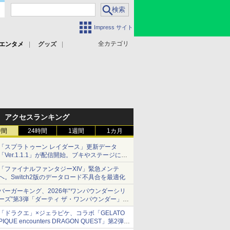
Impress サイト
全カテゴリ
エンタメ
グッズ
アクセスランキング
時間
24時間
1週間
1カ月
「スプラトゥーン レイダース」更新データ
「Ver.1.1.1」が配信開始。ブキやステージに関
する不具合を修正
「ファイナルファンタジーXIV」緊急メンテ
へ。Switch2版のデータロード不具合を最適化
バーガーキング、2026年“ワンパウンダーシリ
ーズ”第3弾「ダーティ ザ・ワンパウンダー」を
8月7日発売
「ドラクエ」×ジェラピケ、コラボ「GELATO
「特製ガーリックマヨソース」を使用した超大
PIQUE encounters DRAGON QUEST」第2弾が
型チーズバーガー
本日発売