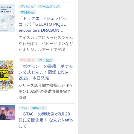
アパレル
ゲームグッズ
本日発売
「ドラクエ」×ジェラピケ、
コラボ「GELATO PIQUE
encounters DRAGON
QUEST」第2弾が本日発売
アイスカップに入ったスライム
やわたぼう、ベビーサタンなど
がオリジナルアートで登場
エンタメ
本日発売
「ポケモン」の書籍「ポケモ
ン公式ぜんこく図鑑 1996-
2026」本日発売
シリーズ30年間で登場したポケ
モン1,025匹の基礎情報を完全
収録
PS5
Xbox SX
「GTA6」の新映像が8月28
日に公開決定！ なんとNetflix
にて