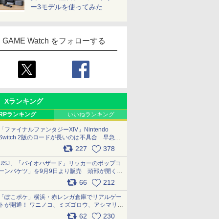
ー3モデルを使ってみた
GAME Watch をフォローする
Xランキング
RPランキング
いいねランキング
「ファイナルファンタジーXIV」Nintendo
Switch 2版のロードが長いのは不具合 早急に
アップデートできるよう対応中
227
378
pic.x.com/s9S3nRCAGa
USJ、「バイオハザード」リッカーのポップコ
ーンバケツ」を9月9日より販売 頭部が開く仕
組み。味は恐怖を堪のう「味噌フレーバー」
66
212
pic.x.com/81MuXGahVM
「ぽこポケ」横浜・赤レンガ倉庫でリアルゲー
トが開通！ ワニノコ、ミズゴロウ、アシマリ登
場シーンをレポート pic.x.com/LDgEByVl6D
62
230