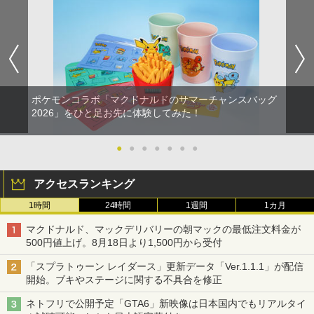
ポケモンコラボ「マクドナルドのサマーチャンスバッグ
2026」をひと足お先に体験してみた！
●
●
●
●
●
●
●
アクセスランキング
1時間
24時間
1週間
1カ月
マクドナルド、マックデリバリーの朝マックの最低注文料金が
500円値上げ。8月18日より1,500円から受付
「スプラトゥーン レイダース」更新データ「Ver.1.1.1」が配信
開始。ブキやステージに関する不具合を修正
ネトフリで公開予定「GTA6」新映像は日本国内でもリアルタイ