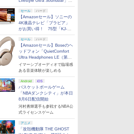
Lifestyle Ultra Soundbar」
や、サブウーファー「Bose
セール
ハード
Lifestyle Ultra Subwoofer」
【Amazonセール】ソニーの
などお買い得！
4K液晶テレビ「ブラビア」
がお買い得！ 75型「KJ-
75X75WL」などラインナッ
セール
ハード
プ
【Amazonセール】Boseのヘ
ッドフォン「QuietComfort
Ultra Headphones LE（第2
世代）」などお買い得価格で
イマーシブオーディオで臨場感
登場
ある音楽体験が楽しめる
Android
iOS
バスケットボールゲーム
「NBAダンクシティ」が本日
8月6日配信開始
河村勇輝選手も参戦するNBA公
式ライセンスゲーム
アニメ
「攻殻機動隊 THE GHOST