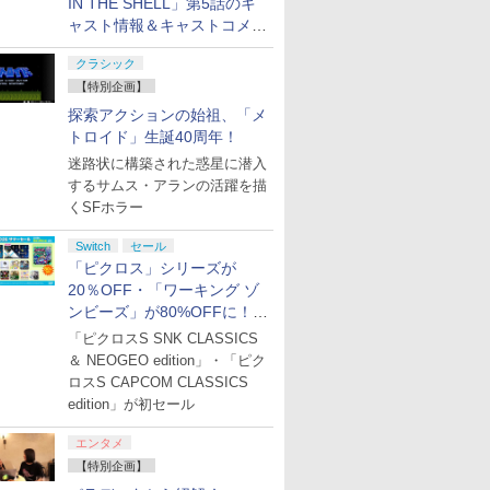
IN THE SHELL」第5話のキ
ャスト情報＆キャストコメン
ト、エンドカードを公開！
クラシック
【特別企画】
探索アクションの始祖、「メ
トロイド」生誕40周年！
迷路状に構築された惑星に潜入
するサムス・アランの活躍を描
くSFホラー
Switch
セール
「ピクロス」シリーズが
20％OFF・「ワーキング ゾ
ンビーズ」が80%OFFに！
「ジュピターサマーセール
「ピクロスS SNK CLASSICS
2026」開催
＆ NEOGEO edition」・「ピク
ロスS CAPCOM CLASSICS
edition」が初セール
エンタメ
【特別企画】