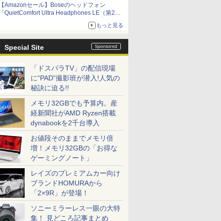
【Amazonセール】Boseのヘッドフォン
「QuietComfort Ultra Headphones LE（第2世
代）」などお買い得価格で登場
もっと見る
イマーシブオーディオで臨場感ある音楽体験が
楽しめる
Special Site
「ドスパラTV」の配信現場
に“PAD”撮影班が潜入!人気の
秘訣に迫る!!
メモリ32GBでも予算内。産
経新聞社がAMD Ryzen搭載
dynabookを2千台導入
お値段そのままでメモリ倍
増！メモリ32GBの「お得な
ゲーミングノート」
レイズのプレミアムカー向け
ブランドHOMURAから
「2×9R」が登場！
ソニーミラーレス一眼の大特
集！ 見どころ記事まとめ