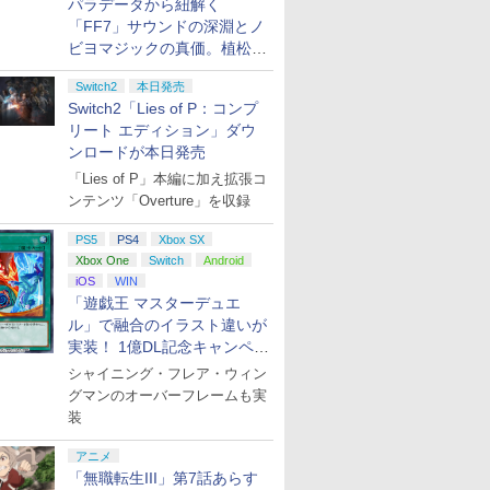
パラデータから紐解く
「FF7」サウンドの深淵とノ
ビヨマジックの真価。植松伸
夫氏による「ff vol.7」一挙レ
Switch2
本日発売
ポート
Switch2「Lies of P：コンプ
リート エディション」ダウ
ンロードが本日発売
「Lies of P」本編に加え拡張コ
ンテンツ「Overture」を収録
PS5
PS4
Xbox SX
Xbox One
Switch
Android
iOS
WIN
「遊戯王 マスターデュエ
ル」で融合のイラスト違いが
実装！ 1億DL記念キャンペー
ン開催
シャイニング・フレア・ウィン
グマンのオーバーフレームも実
装
アニメ
「無職転生III」第7話あらす