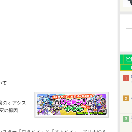
いて
楽のオアシス
変の原因
スター「ウタヒメ」と「オトヒメ」、アリナやミ