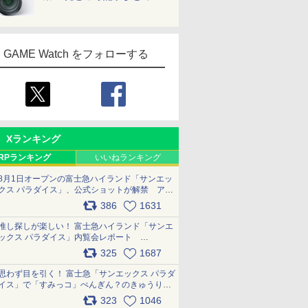
GAME Watch をフォローする
Xランキング
RPランキング
いいねランキング
8月1日オープンの富士急ハイランド「サンエッ
クス パラダイス」、公式ショットが解禁 アト
ラクション、メニュー、グッズ写真を一覧で紹
386
1631
介 pic.x.com/bDYkq8oRFu
推し探しが楽しい！ 富士急ハイランド「サンエ
ックス パラダイス」内覧会レポート
pic.x.com/p718c0QB0k
325
1687
思わず目を引く！ 富士急「サンエックス パラダ
イス」で「すみっコ」ぺんぎん？のきゅうりド
ッグを食べてみた イラストそのままのメニュ
323
1046
ー化に挑戦。これが意外にもおいしい