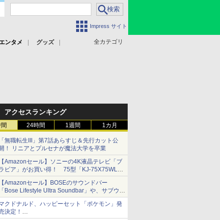
Impress サイト
全カテゴリ
エンタメ
グッズ
アクセスランキング
時間
24時間
1週間
1カ月
「無職転生III」第7話あらすじ＆先行カット公
開！ リニアとプルセナが魔法大学を卒業
【Amazonセール】ソニーの4K液晶テレビ「ブ
ラビア」がお買い得！ 75型「KJ-75X75WL」
などラインナップ
【Amazonセール】BOSEのサウンドバー
「Bose Lifestyle Ultra Soundbar」や、サブウー
ファー「Bose Lifestyle Ultra Subwoofer」など
マクドナルド、ハッピーセット「ポケモン」発
お買い得！
売決定！
ポケモン30周年記念で30匹が大集合