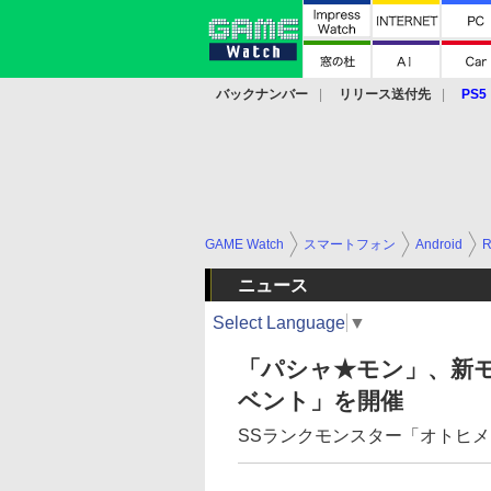
バックナンバー
リリース送付先
PS5
モバイル
eスポーツ
クラウド
PS
GAME Watch
スマートフォン
Android
ニュース
Select Language
▼
「パシャ★モン」、新
ベント」を開催
SSランクモンスター「オトヒ