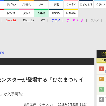
Switch2
Xbox SX
PC
アニメ
テーマパーク
グルメ
 Vita
3DS
アーケード
VR
RPG
1
モンスターが登場する「ひなまつりイ
メ」が入手可能
緑里孝行（クラフル）
2018年2月23日 11:34