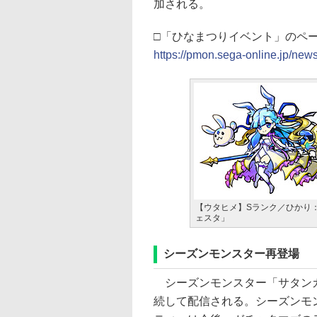
加される。
□「ひなまつりイベント」のペ
https://pmon.sega-online.jp/new
【ウタヒメ】Sランク／ひかり
ェスタ」
シーズンモンスター再登場
シーズンモンスター「サタンガ
続して配信される。シーズンモ