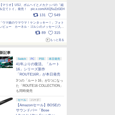
pic.x.com/Kgl04hZaeg
【マリオ】USJ、ボムヘイとメカクッパの「組
み立てトイ」発売！ pic.x.com/AXQ5uZzGEH
131
549
「ウマ娘のウマウマ！ケンタッキー！」フォト
レビュー カーネル・ゴルシのメッセージ入り
パッケージや描き下ろしトレカなどが登場
89
315
pic.x.com/PjnkR9vkXl
もっと見る
新記事
Switch
PC
PS5
本日発売
41年ぶりの復活。「ルート
16」シリーズ新作
「ROUTE16R」が本日発売
3つの「ルート16」が1つになっ
た「ROUTE16 COLLECTION」
も同時発売
セール
ハード
【Amazonセール】BOSEの
サウンドバー「Bose