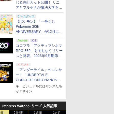
じ＆先行カット公開！ リニ
アとプルセナが魔法大学を卒
業
ゲームグッズ
【ポケモン】「一番くじ
Pokemon 30th
ANNIVERSARY」が12月に再
販決定！ ピカチュウたちの
Android
iOS
ぬいぐるみが当たる
コロプラ「アクティブシネマ
RPG 369」を間もなくリリー
スと発表。2026年9月期第3
四半期決算にて
イベント
「アンダーテイル」のコンサ
ート「UNDERTALE
CONCERT ON 3 PIANOS」
のチケット情報が公開
キービジュアルにはサンズたち
がデザイン
Impress Watchシリーズ 人気記事
時間
24時間
1週間
1カ月