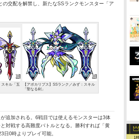
の交配を解禁し、新たなSSランクモンスター「ア
：スキル「五
【アポカリプス】SSランク／みず：スキル
「聖なる剣」
が追加される。6戦目では使えるモンスターは3体
ーと対戦する高難度バトルとなる。勝利すれば「黄
23日0時よりプレイ可能。
1